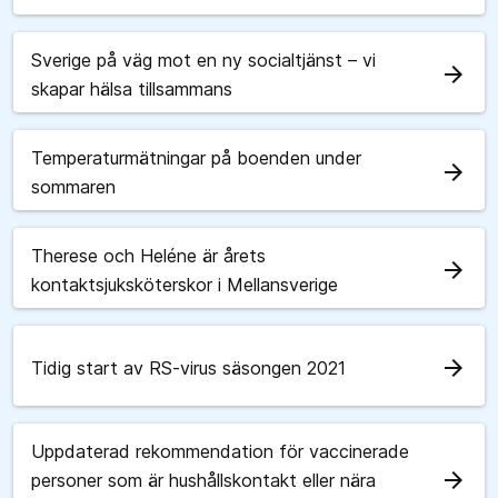
Sverige på väg mot en ny socialtjänst – vi
arrow_forward
skapar hälsa tillsammans
Temperaturmätningar på boenden under
arrow_forward
sommaren
Therese och Heléne är årets
arrow_forward
kontaktsjuksköterskor i Mellansverige
arrow_forward
Tidig start av RS-virus säsongen 2021
Uppdaterad rekommendation för vaccinerade
arrow_forward
personer som är hushållskontakt eller nära