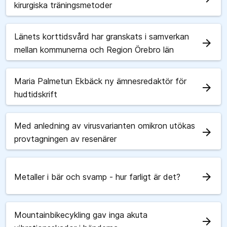
kirurgiska träningsmetoder
Länets korttidsvård har granskats i samverkan
arrow_forward
mellan kommunerna och Region Örebro län
Maria Palmetun Ekbäck ny ämnesredaktör för
arrow_forward
hudtidskrift
Med anledning av virusvarianten omikron utökas
arrow_forward
provtagningen av resenärer
arrow_forward
Metaller i bär och svamp - hur farligt är det?
Mountainbikecykling gav inga akuta
arrow_forward