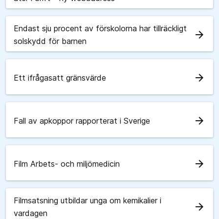
Endast sju procent av förskolorna har tillräckligt
arrow_forward
solskydd för barnen
arrow_forward
Ett ifrågasatt gränsvärde
arrow_forward
Fall av apkoppor rapporterat i Sverige
arrow_forward
Film Arbets- och miljömedicin
Filmsatsning utbildar unga om kemikalier i
arrow_forward
vardagen