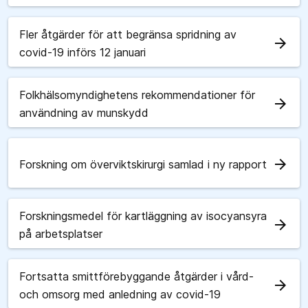
Fler åtgärder för att begränsa spridning av
arrow_forward
covid-19 införs 12 januari
Folkhälsomyndighetens rekommendationer för
arrow_forward
användning av munskydd
arrow_forward
Forskning om överviktskirurgi samlad i ny rapport
Forskningsmedel för kartläggning av isocyansyra
arrow_forward
på arbetsplatser
Fortsatta smittförebyggande åtgärder i vård-
arrow_forward
och omsorg med anledning av covid-19