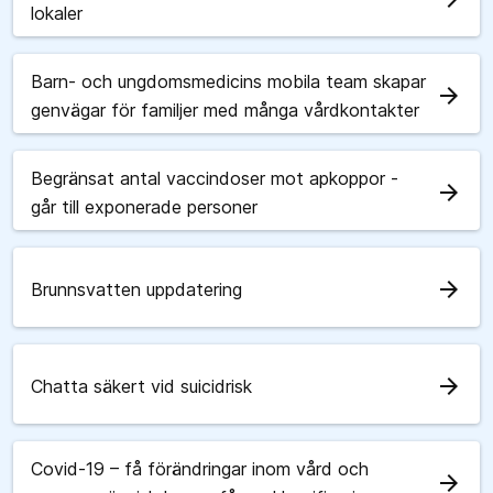
lokaler
Barn- och ungdomsmedicins mobila team skapar
arrow_forward
genvägar för familjer med många vårdkontakter
Begränsat antal vaccindoser mot apkoppor -
arrow_forward
går till exponerade personer
arrow_forward
Brunnsvatten uppdatering
arrow_forward
Chatta säkert vid suicidrisk
Covid-19 – få förändringar inom vård och
arrow_forward