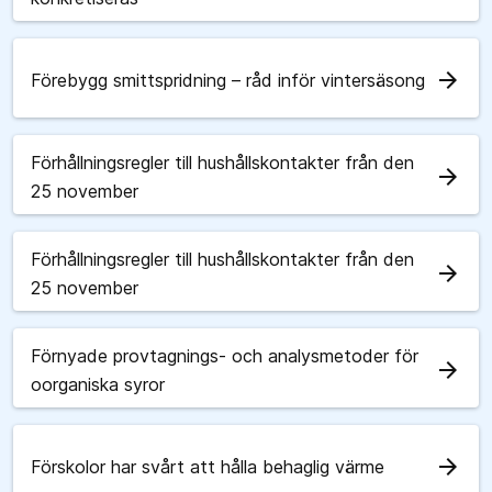
arrow_forward
Förebygg smittspridning – råd inför vintersäsong
Förhållningsregler till hushållskontakter från den
arrow_forward
25 november
Förhållningsregler till hushållskontakter från den
arrow_forward
25 november
Förnyade provtagnings- och analysmetoder för
arrow_forward
oorganiska syror
arrow_forward
Förskolor har svårt att hålla behaglig värme