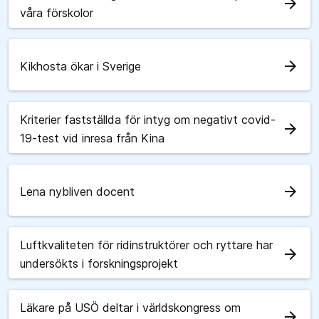
arrow_forward
våra förskolor
arrow_forward
Kikhosta ökar i Sverige
Kriterier fastställda för intyg om negativt covid-
arrow_forward
19-test vid inresa från Kina
arrow_forward
Lena nybliven docent
Luftkvaliteten för ridinstruktörer och ryttare har
arrow_forward
undersökts i forskningsprojekt
Läkare på USÖ deltar i världskongress om
arrow_forward