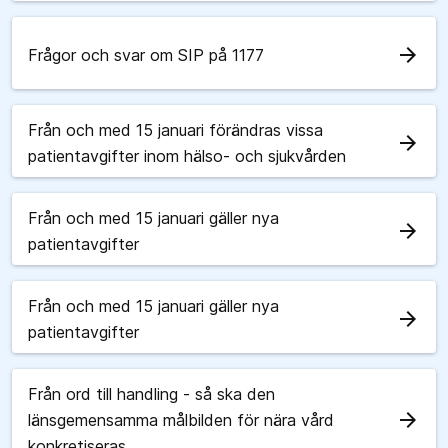
arrow_forward
Frågor och svar om SIP på 1177
Från och med 15 januari förändras vissa
arrow_forward
patientavgifter inom hälso- och sjukvården
Från och med 15 januari gäller nya
arrow_forward
patientavgifter
Från och med 15 januari gäller nya
arrow_forward
patientavgifter
Från ord till handling - så ska den
arrow_forward
länsgemensamma målbilden för nära vård
konkretiseras