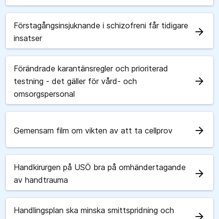
Förstagångsinsjuknande i schizofreni får tidigare
arrow_forward
insatser
Förändrade karantänsregler och prioriterad
arrow_forward
testning - det gäller för vård- och
omsorgspersonal
arrow_forward
Gemensam film om vikten av att ta cellprov
Handkirurgen på USÖ bra på omhändertagande
arrow_forward
av handtrauma
Handlingsplan ska minska smittspridning och
arrow_forward