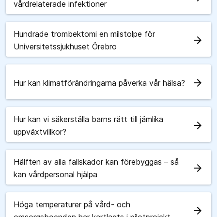
vårdrelaterade infektioner
Hundrade trombektomi en milstolpe för
arrow_forward
Universitetssjukhuset Örebro
arrow_forward
Hur kan klimatförändringarna påverka vår hälsa?
Hur kan vi säkerställa barns rätt till jämlika
arrow_forward
uppväxtvillkor?
Hälften av alla fallskador kan förebyggas – så
arrow_forward
kan vårdpersonal hjälpa
Höga temperaturer på vård- och
arrow_forward