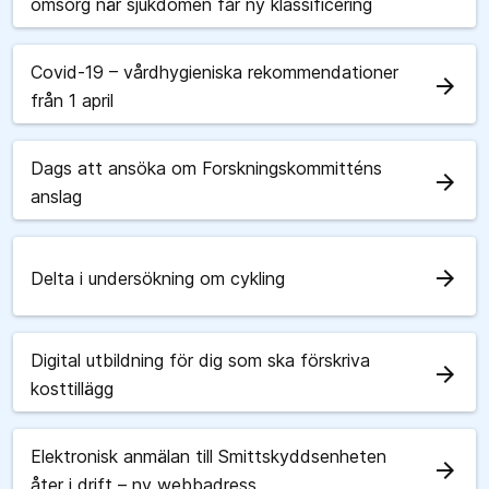
omsorg när sjukdomen får ny klassificering
Covid-19 – vårdhygieniska rekommendationer
arrow_forward
från 1 april
Dags att ansöka om Forskningskommitténs
arrow_forward
anslag
arrow_forward
Delta i undersökning om cykling
Digital utbildning för dig som ska förskriva
arrow_forward
kosttillägg
Elektronisk anmälan till Smittskyddsenheten
arrow_forward
åter i drift – ny webbadress