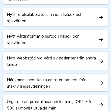
Nytt rörelselaboratorium inom hälso- och
arrow_forward
sjukvården
Nytt vårdinformationsstöd i hälso- och
arrow_forward
sjukvården
Nytt webbstöd vid vård av patienter från andra
arrow_forward
länder
När kommunen ska ta emot en patient från
arrow_forward
utskrivningsavdelningen
Organiserad prostatacancertestning, OPT - för
arrow_forward
500 slumpvist utvalda män