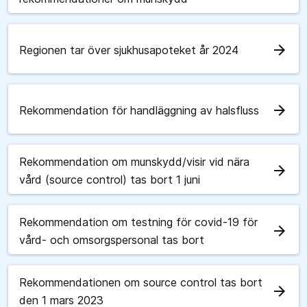
arrow_forward
Regionen tar över sjukhusapoteket år 2024
arrow_forward
Rekommendation för handläggning av halsfluss
Rekommendation om munskydd/visir vid nära
arrow_forward
vård (source control) tas bort 1 juni
Rekommendation om testning för covid-19 för
arrow_forward
vård- och omsorgspersonal tas bort
Rekommendationen om source control tas bort
arrow_forward
den 1 mars 2023