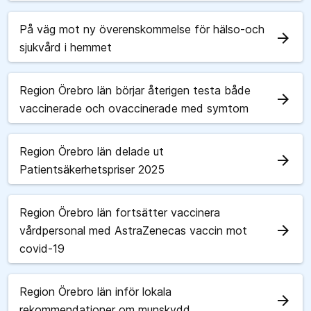
På väg mot ny överenskommelse för hälso-och
arrow_forward
sjukvård i hemmet
Region Örebro län börjar återigen testa både
arrow_forward
vaccinerade och ovaccinerade med symtom
Region Örebro län delade ut
arrow_forward
Patientsäkerhetspriser 2025
Region Örebro län fortsätter vaccinera
arrow_forward
vårdpersonal med AstraZenecas vaccin mot
covid-19
Region Örebro län inför lokala
arrow_forward
rekommendationer om munskydd