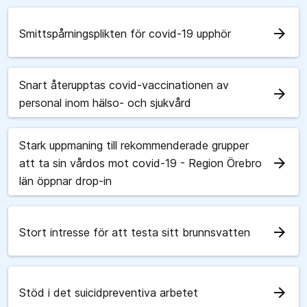
arrow_forward
Smittspårningsplikten för covid-19 upphör
Snart återupptas covid-vaccinationen av
arrow_forward
personal inom hälso- och sjukvård
Stark uppmaning till rekommenderade grupper
arrow_forward
att ta sin vårdos mot covid-19 - Region Örebro
län öppnar drop-in
arrow_forward
Stort intresse för att testa sitt brunnsvatten
arrow_forward
Stöd i det suicidpreventiva arbetet