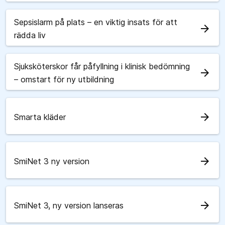
Sepsislarm på plats – en viktig insats för att
arrow_forward
rädda liv
Sjuksköterskor får påfyllning i klinisk bedömning
arrow_forward
– omstart för ny utbildning
arrow_forward
Smarta kläder
arrow_forward
SmiNet 3 ny version
arrow_forward
SmiNet 3, ny version lanseras