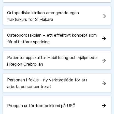
Ortopediska kliniken arrangerade egen
arrow_forward
frakturkurs för ST-läkare
Osteoporosskolan − ett effektivt koncept som
arrow_forward
får allt större spridning
Patienter uppskattar Habilitering och hjälpmedel
arrow_forward
i Region Örebro län
Personen i fokus – ny verktygslåda för att
arrow_forward
arbeta personcentrerat
arrow_forward
Proppen ur för trombektomi på USÖ