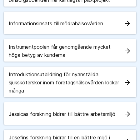
omsorgsboenden har kartlagts i pilotprojekt
arrow_forward
Informationsinsats till mödrahälsovården
Instrumentpoolen får genomgående mycket
arrow_forward
höga betyg av kunderna
Introduktionsutbildning för nyanställda
arrow_forward
sjuksköterskor inom företagshälsovården lockar
många
arrow_forward
Jessicas forskning bidrar till bättre arbetsmiljö
Josefins forskning bidrar till en bättre miljö i