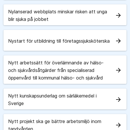
Nylanserad webbplats minskar risken att unga
arrow_forward
blir sjuka på jobbet
arrow_forward
Nystart för utbildning till företagssjuksköterska
Nytt arbetssätt för överlämnande av hälso-
arrow_forward
och sjukvårdsåtgärder från specialiserad
öppenvård till kommunal hälso- och sjukvård
Nytt kunskapsunderlag om särläkemedel i
arrow_forward
Sverige
Nytt projekt ska ge bättre arbetsmiljö inom
arrow_forward
tandvården