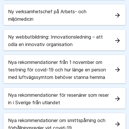
Ny verksamhetschef på Arbets- och
arrow_forward
miljömedicin
Ny webbutbildning: Innovationsledning – att
arrow_forward
odla en innovativ organisation
Nya rekommendationer från 1 november om
arrow_forward
testning för covid-19 och hur länge en person
med luftvägssymtom behöver stanna hemma
Nya rekommendationer för resenärer som reser
arrow_forward
in i Sverige från utlandet
Nya rekommendationer om smittspårning och
arrow_forward
förhållningsregler vid covid-19