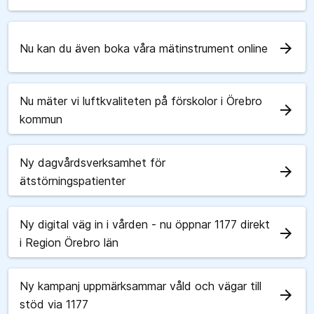
arrow_forward
Nu kan du även boka våra mätinstrument online
Nu mäter vi luftkvaliteten på förskolor i Örebro
arrow_forward
kommun
Ny dagvårdsverksamhet för
arrow_forward
ätstörningspatienter
Ny digital väg in i vården - nu öppnar 1177 direkt
arrow_forward
i Region Örebro län
Ny kampanj uppmärksammar våld och vägar till
arrow_forward
stöd via 1177