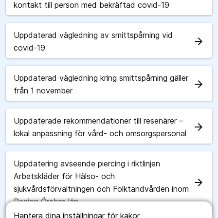
kontakt till person med bekräftad covid-19
Uppdaterad vägledning av smittspårning vid
arrow_forward
covid-19
Uppdaterad vägledning kring smittspårning gäller
arrow_forward
från 1 november
Uppdaterade rekommendationer till resenärer –
arrow_forward
lokal anpassning för vård- och omsorgspersonal
Uppdatering avseende piercing i riktlinjen
Arbetskläder för Hälso- och
arrow_forward
sjukvårdsförvaltningen och Folktandvården inom
Region Örebro län
Hantera dina inställningar för kakor