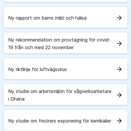
arrow_forward
Ny rapport om barns miljö och hälsa
Ny rekommendation om provtagning för covid-
arrow_forward
19 från och med 22 november
arrow_forward
Ny riktlinje för luftvägsvirus
Ny studie om arbetsmiljön för sågverksarbetare
arrow_forward
i Ghana
arrow_forward
Ny studie om frisörers exponering för kemikalier