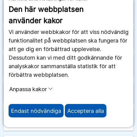
Den här webbplatsen
Uppehåll i personalvaccinationerna för
arrow_forward
ytterligare fokus på de äldsta
använder kakor
Vi använder webbkakor för att viss nödvändig
arrow_forward
Utbrott med listeria
funktionalitet på webbplatsen ska fungera för
att ge dig en förbättrad upplevelse.
Dessutom kan vi med ditt godkännande för
analyskakor sammanställa statistik för att
arrow_forward
Utökad nationell övervakning av covid-19
förbättra webbplatsen.
Anpassa kakor
arrow_forward
Utökad testning vid smittspårning
Endast nödvändiga
Acceptera alla
Vaccin mot influensa, covid-19 och
arrow_forward
pneumokocker i höstens vaccinationsinsats