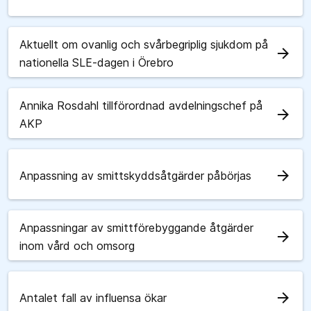
Aktuellt om ovanlig och svårbegriplig sjukdom på
arrow_forward
nationella SLE-dagen i Örebro
Annika Rosdahl tillförordnad avdelningschef på
arrow_forward
AKP
arrow_forward
Anpassning av smittskyddsåtgärder påbörjas
Anpassningar av smittförebyggande åtgärder
arrow_forward
inom vård och omsorg
arrow_forward
Antalet fall av influensa ökar