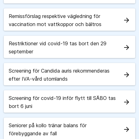
Remissförslag respektive vägledning för
arrow_forward
vaccination mot vattkoppor och bältros
Restriktioner vid covid-19 tas bort den 29
arrow_forward
september
Screening för Candida auris rekommenderas
arrow_forward
efter IVA-vård utomlands
Screening för covid-19 inför flytt till SÄBO tas
arrow_forward
bort 6 juni
Seniorer på kollo tränar balans för
arrow_forward
förebyggande av fall