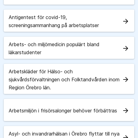
Antigentest för covid-19,
arrow_forward
screeningsammanhang på arbetsplatser
Arbets- och miljömedicin populärt bland
arrow_forward
läkarstudenter
Arbetskläder för Hälso- och
arrow_forward
sjukvårdsförvaltningen och Folktandvården inom
Region Örebro län.
arrow_forward
Arbetsmiljön i frisörsalonger behöver förbättras
Asyl- och invandrarhälsan i Örebro flyttar till nya
arrow_forward