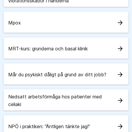
vibrationsskador i händerna
arrow_forward
Mpox
arrow_forward
MRT-kurs: grunderna och basal klinik
arrow_forward
Mår du psykiskt dåligt på grund av ditt jobb?
Nedsatt arbetsförmåga hos patienter med
arrow_forward
celiaki
arrow_forward
NPÖ i praktiken: ”Äntligen tänkte jag!”