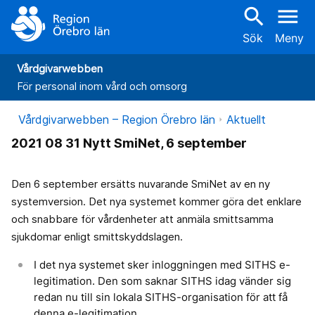
search
menu
Sök
Meny
Vårdgivarwebben
För personal inom vård och omsorg
Vårdgivarwebben – Region Örebro län
Aktuellt
2021 08 31 Nytt SmiNet, 6 september
Den 6 september ersätts nuvarande SmiNet av en ny
systemversion. Det nya systemet kommer göra det enklare
och snabbare för vårdenheter att anmäla smittsamma
sjukdomar enligt smittskyddslagen.
I det nya systemet sker inloggningen med SITHS e-
legitimation. Den som saknar SITHS idag vänder sig
redan nu till sin lokala SITHS-organisation för att få
denna e-legitimation.