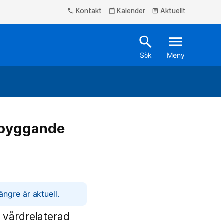
Kontakt
Kalender
Aktuellt
phone
calendar_today
article
search
menu
Sök
Meny
rebyggande
ngre är aktuell.
a vårdrelaterad