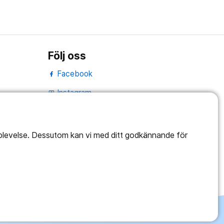
Följ oss
Facebook
Instagram
portrait
Linked In
work_outline
pplevelse. Dessutom kan vi med ditt godkännande för