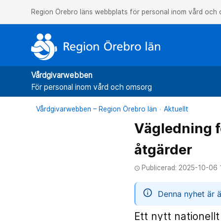
Region Örebro läns webbplats för personal inom vård och
Vårdgivarwebben
För personal inom vård och omsorg
Vårdgivarwebben – Region Örebro län
Aktuellt
Vägledning f
åtgärder
Publicerad: 2025-10-06 
access_time
informatio
Denna nyhet är ä
Ett nytt nationel