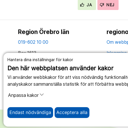
JA
NEJ
Region Örebro län
regiono
019-602 10 00
Om webbp
Box 1613
Inloggning 
701 16 Örebro
Hantera dina inställningar för kakor
Hantering 
Den här webbplatsen använder kakor
Tillsammans skapar vi ett bättre liv
Webbplatse
Vi använder webbkakor för att viss nödvändig funktionali
analyskakor sammanställa statistik för att förbättra webb
Anpassa kakor
Endast nödvändiga
Acceptera alla