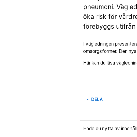
pneumoni. Vägled
öka risk för vård
förebyggs utifrå
I vägledningen presenter
omsorgsformer. Den nya 
Här kan du läsa väglednin
DELA
arrow_drop_down
Hade du nytta av innehål