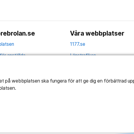
rebrolan.se
Våra webbplatser
latsen
1177.se
för anställda
Länstrafiken
av personuppgifter
Region Örebro län
ns tillgänglighet
tet på webbplatsen ska fungera för att ge dig en förbättrad u
platsen.