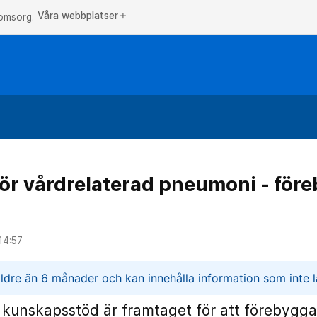
Våra webbplatser
add
 omsorg.
ör vårdrelaterad pneumoni - fö
14:57
n
ldre än 6 månader och kan innehålla information som inte lä
lt kunskapsstöd är framtaget för att förebygg