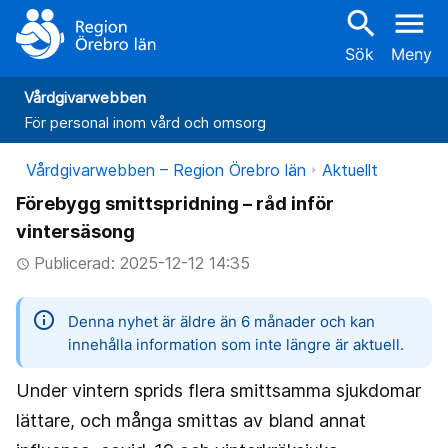
search
menu
Sök
Meny
Vårdgivarwebben
För personal inom vård och omsorg
Vårdgivarwebben – Region Örebro län
Aktuellt
Förebygg smittspridning – råd inför
vintersäsong
Publicerad: 2025-12-12 14:35
access_time
information
Denna nyhet är äldre än 6 månader och kan
innehålla information som inte längre är aktuell.
Under vintern sprids flera smittsamma sjukdomar
lättare, och många smittas av bland annat