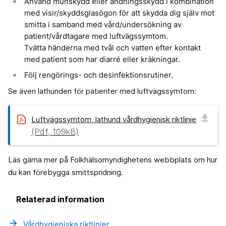
Använd munskydd eller andningsskydd i kombination
med visir/skyddsglasögon för att skydda dig själv mot
smitta i samband med vård/undersökning av
patient/vårdtagare med luftvägssymtom.
Tvätta händerna med tvål och vatten efter kontakt
med patient som har diarré eller kräkningar.
Följ rengörings- och desinfektionsrutiner.
Se även lathunden för patienter med luftvägssymtom:
download
Luftvägssymtom, lathund vårdhygienisk riktlinje
(Pdf, 109kB)
Läs gärna mer på Folkhälsomyndighetens webbplats om hur
du kan förebygga smittspridning.
Relaterad information
arrow_forward
Vårdhygieniska riktlinjer