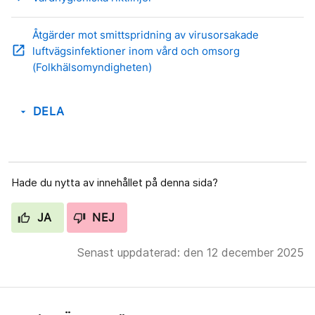
Åtgärder mot smittspridning av virusorsakade
open_in_new
luftvägsinfektioner inom vård och omsorg
(Folkhälsomyndigheten)
DELA
arrow_drop_down
Hade du nytta av innehållet på denna sida?
JA
NEJ
Senast uppdaterad: den 12 december 2025