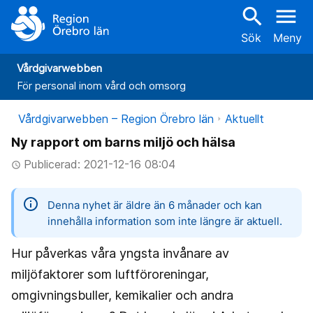
search
menu
Sök
Meny
Vårdgivarwebben
För personal inom vård och omsorg
Vårdgivarwebben – Region Örebro län
Aktuellt
Ny rapport om barns miljö och hälsa
Publicerad: 2021-12-16 08:04
access_time
information
Denna nyhet är äldre än 6 månader och kan
innehålla information som inte längre är aktuell.
Hur påverkas våra yngsta invånare av
miljöfaktorer som luftföroreningar,
omgivningsbuller, kemikalier och andra