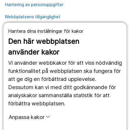
Hantering av personuppgifter
Webbplatsens tillgänglighet
Hantera dina inställningar för kakor
Våra webbplatser
Den här webbplatsen
1177.se
använder kakor
Länstrafiken
Vi använder webbkakor för att viss nödvändig
Region Örebro län
funktionalitet på webbplatsen ska fungera för
att ge dig en förbättrad upplevelse.
Dessutom kan vi med ditt godkännande för
Följ oss
analyskakor sammanställa statistik för att
Facebook
förbättra webbplatsen.
Instagram
portrait
Anpassa kakor
Linked In
work_outline