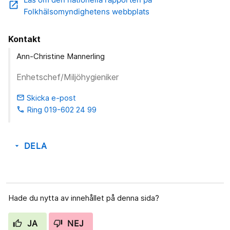
open_in_new
Folkhälsomyndighetens webbplats
Kontakt
Ann-Christine Mannerling
Enhetschef/Miljöhygieniker
Skicka e-post
email
Ring 019-602 24 99
phone
DELA
arrow_drop_down
Hade du nytta av innehållet på denna sida?
JA
NEJ