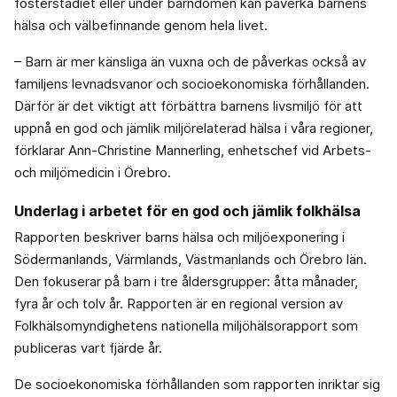
fosterstadiet eller under barndomen kan påverka barnens
hälsa och välbefinnande genom hela livet.
– Barn är mer känsliga än vuxna och de påverkas också av
familjens levnadsvanor och socioekonomiska förhållanden.
Därför är det viktigt att förbättra barnens livsmiljö för att
uppnå en god och jämlik miljörelaterad hälsa i våra regioner,
förklarar Ann-Christine Mannerling, enhetschef vid Arbets-
och miljömedicin i Örebro.
Underlag i arbetet för en god och jämlik folkhälsa
Rapporten beskriver barns hälsa och miljöexponering i
Södermanlands, Värmlands, Västmanlands och Örebro län.
Den fokuserar på barn i tre åldersgrupper: åtta månader,
fyra år och tolv år. Rapporten är en regional version av
Folkhälsomyndighetens nationella miljöhälsorapport som
publiceras vart fjärde år.
De socioekonomiska förhållanden som rapporten inriktar sig