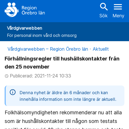
search
menu
Sök
Meny
Vårdgivarwebben
För personal inom vård och omsorg
Vårdgivarwebben – Region Örebro län
Aktuellt
Förhållningsregler till hushållskontakter från
den 25 november
Publicerad: 2021-11-24 10:33
access_time
information
Denna nyhet är äldre än 6 månader och kan
innehålla information som inte längre är aktuell.
Folkhälsomyndigheten rekommenderar nu att alla
som är hushållskontakter till någon som testats