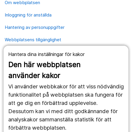
Om webbplatsen
Inloggning för anställda
Hantering av personuppgifter
Webbplatsens tillgänglighet
Hantera dina inställningar för kakor
Våra webbplatser
Den här webbplatsen
1177.se
använder kakor
Länstrafiken
Vi använder webbkakor för att viss nödvändig
Region Örebro län
funktionalitet på webbplatsen ska fungera för
att ge dig en förbättrad upplevelse.
Dessutom kan vi med ditt godkännande för
Följ oss
analyskakor sammanställa statistik för att
Facebook
förbättra webbplatsen.