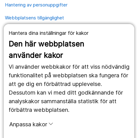
Hantering av personuppgifter
Webbplatsens tillgänglighet
Hantera dina inställningar för kakor
Våra webbplatser
Den här webbplatsen
1177.se
använder kakor
Länstrafiken
Vi använder webbkakor för att viss nödvändig
Region Örebro län
funktionalitet på webbplatsen ska fungera för
att ge dig en förbättrad upplevelse.
Dessutom kan vi med ditt godkännande för
Följ oss
analyskakor sammanställa statistik för att
Facebook
förbättra webbplatsen.
Instagram
portrait
Anpassa kakor
Linked In
work_outline