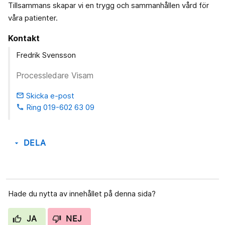
Tillsammans skapar vi en trygg och sammanhållen vård för
våra patienter.
Kontakt
Fredrik Svensson
Processledare Visam
Skicka e-post
email
Ring 019-602 63 09
phone
DELA
arrow_drop_down
Hade du nytta av innehållet på denna sida?
JA
NEJ