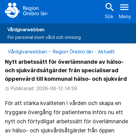
search
menu
Sök
Meny
Vårdgivarwebben
För personal inom vård och omsorg
Vårdgivarwebben – Region Örebro län
Aktuellt
Nytt arbetssätt för överlämnande av hälso-
och sjukvårdsåtgärder från specialiserad
öppenvård till kommunal hälso- och sjukvård
Publicerad: 2026-06-12 14:59
access_time
För att stärka kvaliteten i vården och skapa en
tryggare övergång för patienterna införs nu ett
nytt och förtydligat arbetssätt för överlämnande
av hälso- och sjukvårdsåtgärder från öppen