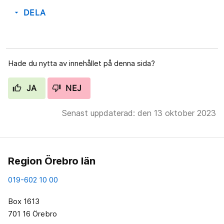
DELA
arrow_drop_down
Hade du nytta av innehållet på denna sida?
JA
NEJ
Senast uppdaterad: den 13 oktober 2023
Region Örebro län
019-602 10 00
Box 1613
701 16 Örebro