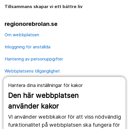
Tillsammans skapar vi ett bättre liv
regionorebrolan.se
Om webbplatsen
Inloggning för anställda
Hantering av personuppgifter
Webbplatsens tillgänglighet
Hantera dina inställningar för kakor
Våra webbplatser
Den här webbplatsen
1177.se
använder kakor
Länstrafiken
Vi använder webbkakor för att viss nödvändig
Region Örebro län
funktionalitet på webbplatsen ska fungera för