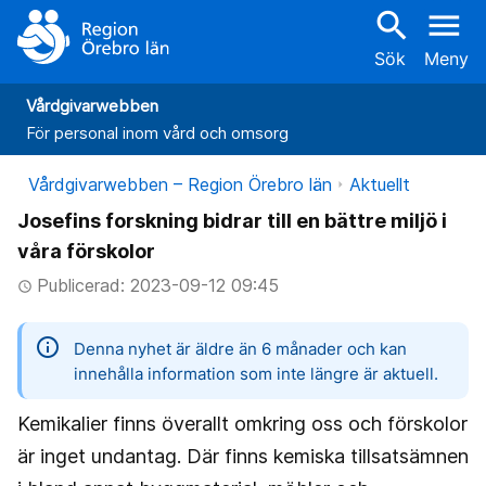
search
menu
Sök
Meny
Vårdgivarwebben
För personal inom vård och omsorg
Vårdgivarwebben – Region Örebro län
Aktuellt
Josefins forskning bidrar till en bättre miljö i
våra förskolor
Publicerad: 2023-09-12 09:45
access_time
information
Denna nyhet är äldre än 6 månader och kan
innehålla information som inte längre är aktuell.
Kemikalier finns överallt omkring oss och förskolor
är inget undantag. Där finns kemiska tillsatsämnen