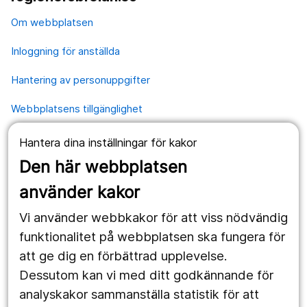
Om webbplatsen
Inloggning för anställda
Hantering av personuppgifter
Webbplatsens tillgänglighet
Hantera dina inställningar för kakor
Våra webbplatser
Den här webbplatsen
1177.se
använder kakor
Länstrafiken
Vi använder webbkakor för att viss nödvändig
Region Örebro län
funktionalitet på webbplatsen ska fungera för
att ge dig en förbättrad upplevelse.
Dessutom kan vi med ditt godkännande för
Följ oss
analyskakor sammanställa statistik för att