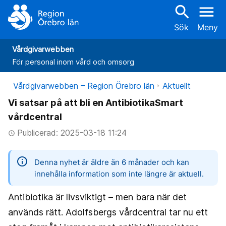
search
menu
Sök
Meny
Vårdgivarwebben
För personal inom vård och omsorg
Vårdgivarwebben – Region Örebro län
Aktuellt
Vi satsar på att bli en AntibiotikaSmart
vårdcentral
Publicerad: 2025-03-18 11:24
access_time
information
Denna nyhet är äldre än 6 månader och kan
innehålla information som inte längre är aktuell.
Antibiotika är livsviktigt – men bara när det
används rätt. Adolfsbergs vårdcentral tar nu ett