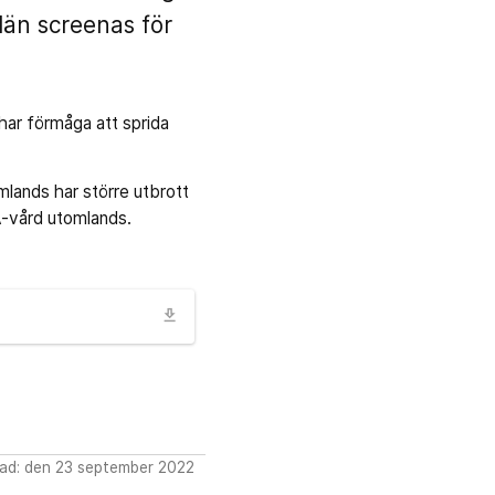
 län screenas för
har förmåga att sprida
mlands har större utbrott
VA-vård utomlands.
download
ad: den 23 september 2022