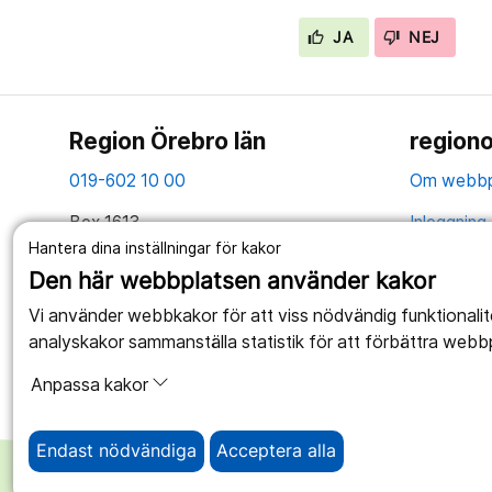
JA
NEJ
Region Örebro län
regiono
019-602 10 00
Om webbp
Box 1613
Inloggning 
701 16 Örebro
Hantera dina inställningar för kakor
Hantering 
Den här webbplatsen använder kakor
Tillsammans skapar vi ett bättre liv
Webbplatse
Vi använder webbkakor för att viss nödvändig funktionali
analyskakor sammanställa statistik för att förbättra webb
Anpassa kakor
Endast nödvändiga
Acceptera alla