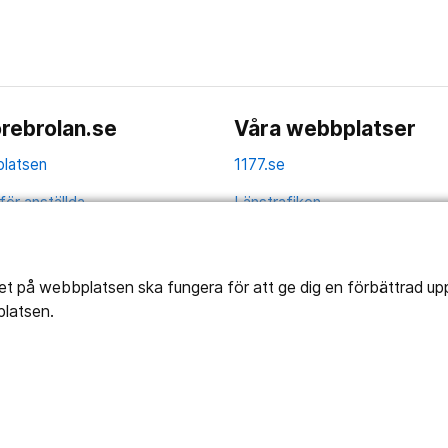
rebrolan.se
Våra webbplatser
latsen
1177.se
för anställda
Länstrafiken
av personuppgifter
Region Örebro län
ns tillgänglighet
tet på webbplatsen ska fungera för att ge dig en förbättrad u
platsen.