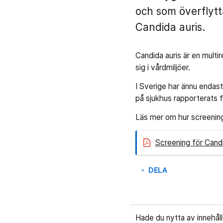
och som överflytta
Candida auris.
Candida auris är en mult
sig i vårdmiljöer.
I Sverige har ännu endast
på sjukhus rapporterats f
Läs mer om hur screeninge
Screening för Cand
DELA
arrow_drop_down
Hade du nytta av innehål