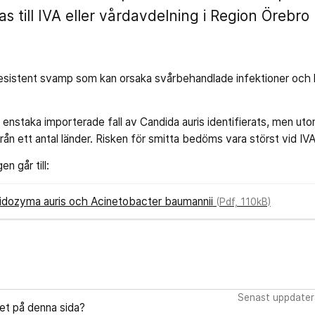
s till IVA eller vårdavdelning i Region Örebro
iresistent svamp som kan orsaka svårbehandlade infektioner och 
 enstaka importerade fall av Candida auris identifierats, men uto
rån ett antal länder. Risken för smitta bedöms vara störst vid I
n går till:
idozyma auris och Acinetobacter baumannii
(Pdf, 110kB)
Senast uppdater
let på denna sida?