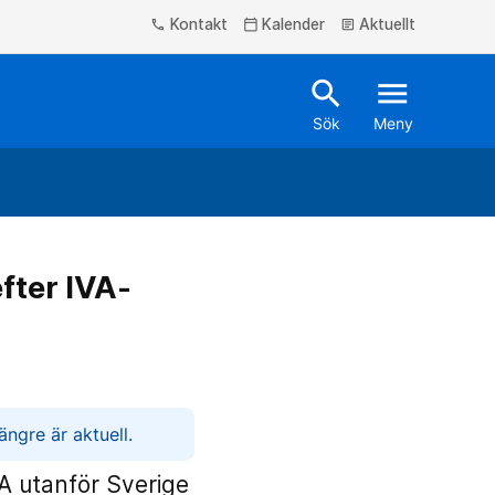
Kontakt
Kalender
Aktuellt
phone
calendar_today
article
search
menu
Sök
Meny
fter IVA-
ngre är aktuell.
A utanför Sverige