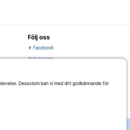
Följ oss
Facebook
Instagram
portrait
Linked In
work_outline
pplevelse. Dessutom kan vi med ditt godkännande för