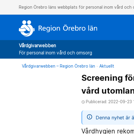
Region Örebro läns webbplats för personal inom vård och
Vårdgivarwebben
För personal inom vård och omsorg
Vårdgivarwebben – Region Örebro län
Aktuellt
Screening fö
vård utomla
Publicerad: 2022-09-23 
access_time
informatio
Denna nyhet är ä
Vårdhygien rekom