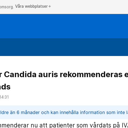
Våra webbplatser
add
 omsorg.
r Candida auris rekommenderas e
nds
14:31
n
ldre än 6 månader och kan innehålla information som inte lä
menderar nu att patienter som vårdats på IV