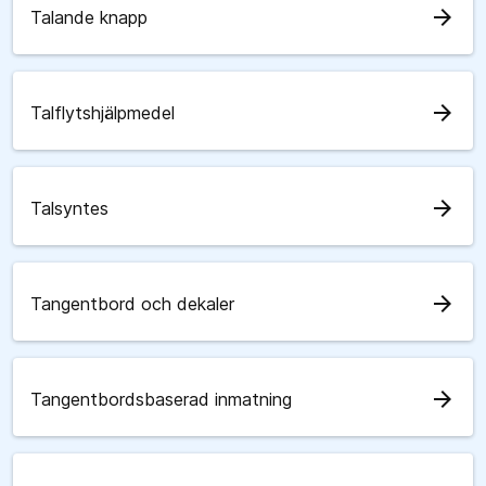
arrow_forward
Talande knapp
arrow_forward
Talflytshjälpmedel
arrow_forward
Talsyntes
arrow_forward
Tangentbord och dekaler
arrow_forward
Tangentbordsbaserad inmatning