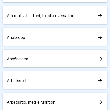
arrow_forward
Alternativ telefoni, totalkonversation
arrow_forward
Analpropp
arrow_forward
Anhöriglarm
arrow_forward
Arbetsstol
arrow_forward
Arbetsstol, med elfunktion