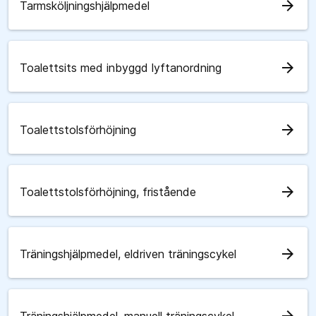
arrow_forward
Tarmsköljningshjälpmedel
arrow_forward
Toalettsits med inbyggd lyftanordning
arrow_forward
Toalettstolsförhöjning
arrow_forward
Toalettstolsförhöjning, fristående
arrow_forward
Träningshjälpmedel, eldriven träningscykel