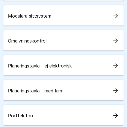
arrow_forward
Modulära sittsystem
arrow_forward
Omgivningskontroll
arrow_forward
Planeringstavla - ej elektronisk
arrow_forward
Planeringstavla - med larm
arrow_forward
Porttelefon