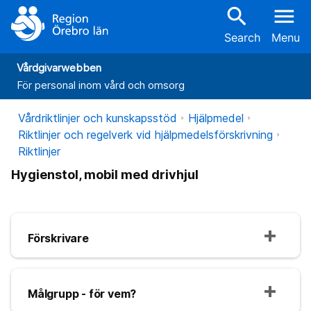
search
menu
Search
Menu
Vårdgivarwebben
För personal inom vård och omsorg
Vårdriktlinjer och kunskapsstöd
Hjälpmedel
Riktlinjer och regelverk vid hjälpmedelsförskrivning
Riktlinjer
Hygienstol, mobil med drivhjul
Förskrivare
Målgrupp - för vem?