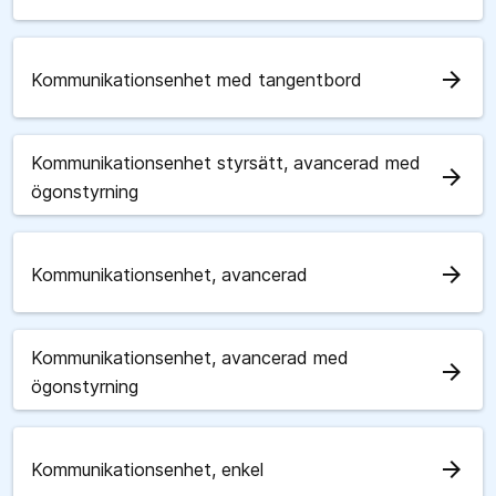
arrow_forward
Kommunikationsenhet med tangentbord
Kommunikationsenhet styrsätt, avancerad med
arrow_forward
ögonstyrning
arrow_forward
Kommunikationsenhet, avancerad
Kommunikationsenhet, avancerad med
arrow_forward
ögonstyrning
arrow_forward
Kommunikationsenhet, enkel