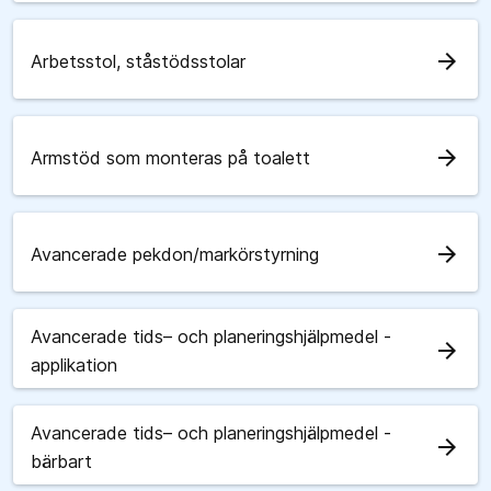
arrow_forward
Arbetsstol, ståstödsstolar
arrow_forward
Armstöd som monteras på toalett
arrow_forward
Avancerade pekdon/markörstyrning
Avancerade tids– och planeringshjälpmedel -
arrow_forward
applikation
Avancerade tids– och planeringshjälpmedel -
arrow_forward
bärbart