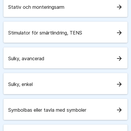
arrow_forward
Stativ och monteringsarm
arrow_forward
Stimulator för smärtlindring, TENS
arrow_forward
Sulky, avancerad
arrow_forward
Sulky, enkel
arrow_forward
Symbolbas eller tavla med symboler