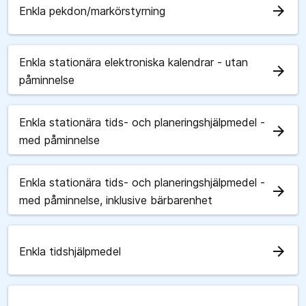
arrow_forward
Enkla pekdon/markörstyrning
Enkla stationära elektroniska kalendrar - utan
arrow_forward
påminnelse
Enkla stationära tids- och planeringshjälpmedel -
arrow_forward
med påminnelse
Enkla stationära tids- och planeringshjälpmedel -
arrow_forward
med påminnelse, inklusive bärbarenhet
arrow_forward
Enkla tidshjälpmedel