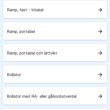
arrow_forward
Ramp, fast - tröskel
arrow_forward
Ramp, portabel
arrow_forward
Ramp, portabel och lättvikt
arrow_forward
Rollator
arrow_forward
Rollator med RA- eller gåbordsöverdel