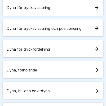
arrow_forward
Dyna för tryckavlastning
arrow_forward
Dyna för tryckavlastning och positionering
arrow_forward
Dyna för tryckfördelning
arrow_forward
Dyna, förhöjande
arrow_forward
Dyna, kil- och coxitdyna