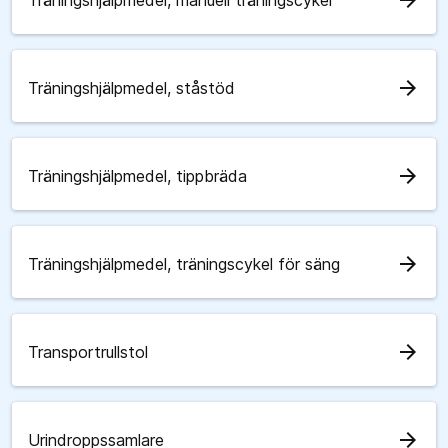
arrow_forward
Träningshjälpmedel, manuell träningscykel
arrow_forward
Träningshjälpmedel, ståstöd
arrow_forward
Träningshjälpmedel, tippbräda
arrow_forward
Träningshjälpmedel, träningscykel för säng
arrow_forward
Transportrullstol
arrow_forward
Urindroppssamlare