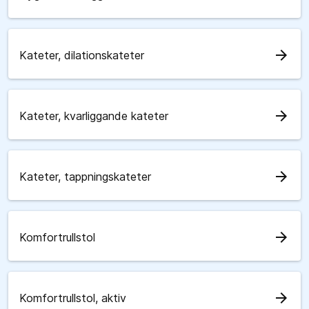
arrow_forward
Kateter, dilationskateter
arrow_forward
Kateter, kvarliggande kateter
arrow_forward
Kateter, tappningskateter
arrow_forward
Komfortrullstol
arrow_forward
Komfortrullstol, aktiv