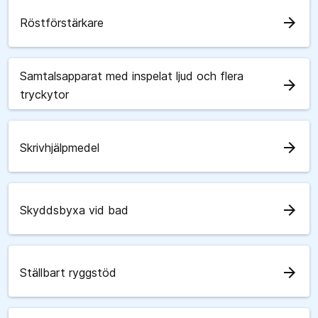
arrow_forward
Röstförstärkare
Samtalsapparat med inspelat ljud och flera
arrow_forward
tryckytor
arrow_forward
Skrivhjälpmedel
arrow_forward
Skyddsbyxa vid bad
arrow_forward
Ställbart ryggstöd