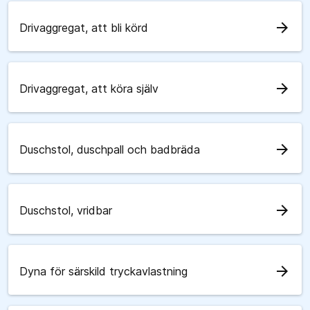
arrow_forward
Drivaggregat, att bli körd
arrow_forward
Drivaggregat, att köra själv
arrow_forward
Duschstol, duschpall och badbräda
arrow_forward
Duschstol, vridbar
arrow_forward
Dyna för särskild tryckavlastning