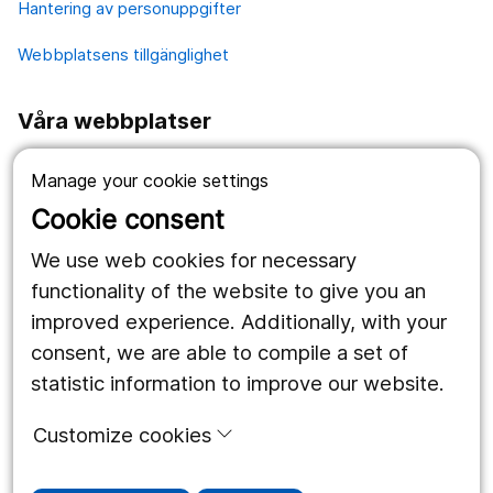
Hantering av personuppgifter
Webbplatsens tillgänglighet
Våra webbplatser
1177.se
Manage your cookie settings
Länstrafiken
Cookie consent
Region Örebro län
We use web cookies for necessary
functionality of the website to give you an
improved experience. Additionally, with your
Följ oss
consent, we are able to compile a set of
Facebook
statistic information to improve our website.
Instagram
portrait
Customize cookies
Linked In
work_outline