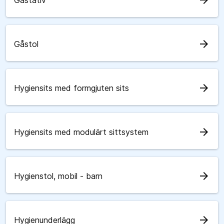
arrow_forward
Gåstativ
arrow_forward
Gåstol
arrow_forward
Hygiensits med formgjuten sits
arrow_forward
Hygiensits med modulärt sittsystem
arrow_forward
Hygienstol, mobil - barn
arrow_forward
Hygienunderlägg