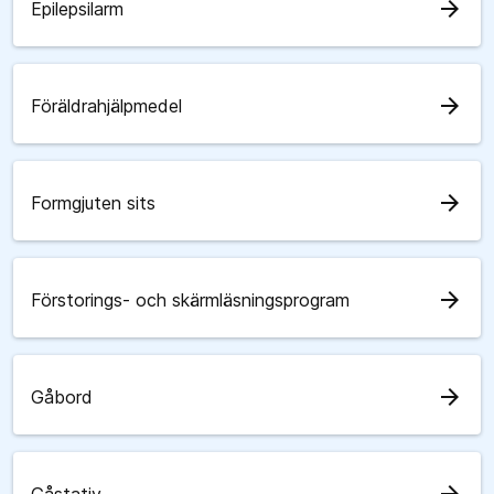
arrow_forward
Epilepsilarm
arrow_forward
Föräldrahjälpmedel
arrow_forward
Formgjuten sits
arrow_forward
Förstorings- och skärmläsningsprogram
arrow_forward
Gåbord