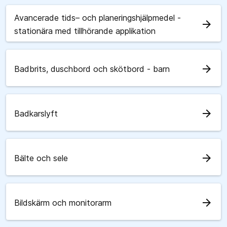
Avancerade tids– och planeringshjälpmedel -
arrow_forward
stationära med tillhörande applikation
arrow_forward
Badbrits, duschbord och skötbord - barn
arrow_forward
Badkarslyft
arrow_forward
Bälte och sele
arrow_forward
Bildskärm och monitorarm