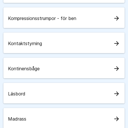
arrow_forward
Kompressionsstrumpor - för ben
arrow_forward
Kontaktstyrning
arrow_forward
Kontinensbåge
arrow_forward
Läsbord
arrow_forward
Madrass