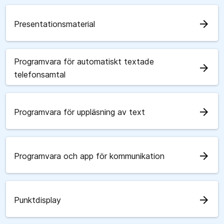
arrow_forward
Presentationsmaterial
Programvara för automatiskt textade
arrow_forward
telefonsamtal
arrow_forward
Programvara för uppläsning av text
arrow_forward
Programvara och app för kommunikation
arrow_forward
Punktdisplay