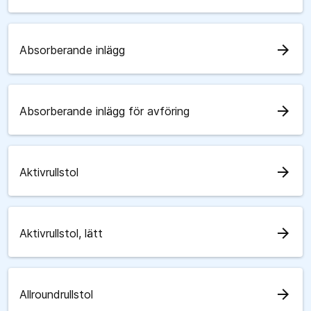
arrow_forward
Absorberande inlägg
arrow_forward
Absorberande inlägg för avföring
arrow_forward
Aktivrullstol
arrow_forward
Aktivrullstol, lätt
arrow_forward
Allroundrullstol