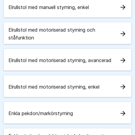
arrow_forward
Elrullstol med manuell styrning, enkel
Elrullstol med motoriserad styrning och
arrow_forward
ståfunktion
arrow_forward
Elrullstol med motoriserad styrning, avancerad
arrow_forward
Elrullstol med motoriserad styrning, enkel
arrow_forward
Enkla pekdon/markörstyrning