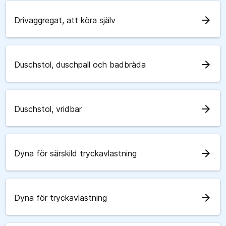
arrow_forward
Drivaggregat, att köra själv
arrow_forward
Duschstol, duschpall och badbräda
arrow_forward
Duschstol, vridbar
arrow_forward
Dyna för särskild tryckavlastning
arrow_forward
Dyna för tryckavlastning