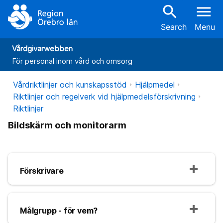
search
menu
Search
Menu
Vårdgivarwebben
För personal inom vård och omsorg
Vårdriktlinjer och kunskapsstöd
Hjälpmedel
Riktlinjer och regelverk vid hjälpmedelsförskrivning
Riktlinjer
Bildskärm och monitorarm
Förskrivare
Målgrupp - för vem?