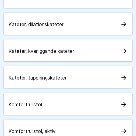
arrow_forward
Kateter, dilationskateter
arrow_forward
Kateter, kvarliggande kateter
arrow_forward
Kateter, tappningskateter
arrow_forward
Komfortrullstol
arrow_forward
Komfortrullstol, aktiv