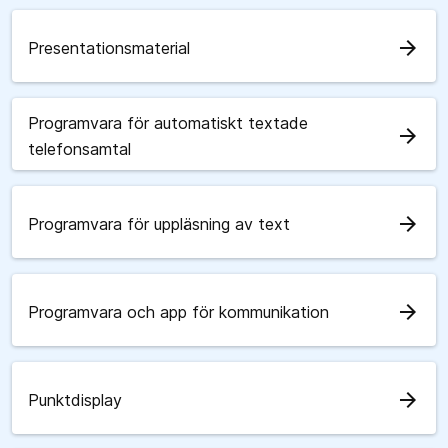
arrow_forward
Presentationsmaterial
Programvara för automatiskt textade
arrow_forward
telefonsamtal
arrow_forward
Programvara för uppläsning av text
arrow_forward
Programvara och app för kommunikation
arrow_forward
Punktdisplay