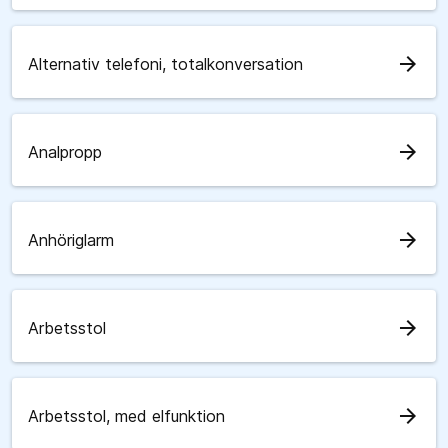
arrow_forward
Alternativ telefoni, totalkonversation
arrow_forward
Analpropp
arrow_forward
Anhöriglarm
arrow_forward
Arbetsstol
arrow_forward
Arbetsstol, med elfunktion