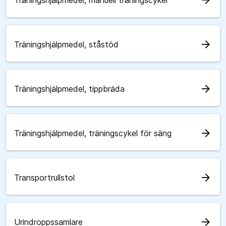
arrow_forward
Träningshjälpmedel, manuell träningscykel
arrow_forward
Träningshjälpmedel, ståstöd
arrow_forward
Träningshjälpmedel, tippbräda
arrow_forward
Träningshjälpmedel, träningscykel för säng
arrow_forward
Transportrullstol
arrow_forward
Urindroppssamlare