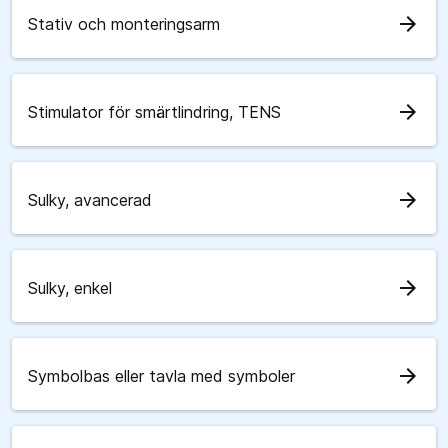
arrow_forward
Stativ och monteringsarm
arrow_forward
Stimulator för smärtlindring, TENS
arrow_forward
Sulky, avancerad
arrow_forward
Sulky, enkel
arrow_forward
Symbolbas eller tavla med symboler