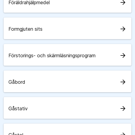
arrow_forward
Föräldrahjälpmedel
arrow_forward
Formgjuten sits
arrow_forward
Förstorings- och skärmläsningsprogram
arrow_forward
Gåbord
arrow_forward
Gåstativ