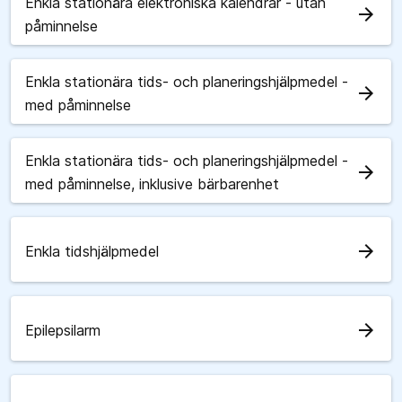
Enkla stationära elektroniska kalendrar - utan
arrow_forward
påminnelse
Enkla stationära tids- och planeringshjälpmedel -
arrow_forward
med påminnelse
Enkla stationära tids- och planeringshjälpmedel -
arrow_forward
med påminnelse, inklusive bärbarenhet
arrow_forward
Enkla tidshjälpmedel
arrow_forward
Epilepsilarm