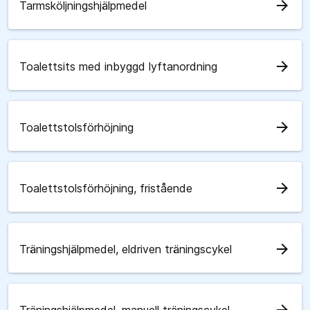
arrow_forward
Tarmsköljningshjälpmedel
arrow_forward
Toalettsits med inbyggd lyftanordning
arrow_forward
Toalettstolsförhöjning
arrow_forward
Toalettstolsförhöjning, fristående
arrow_forward
Träningshjälpmedel, eldriven träningscykel