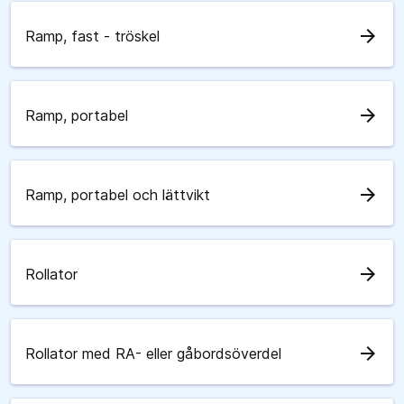
arrow_forward
Ramp, fast - tröskel
arrow_forward
Ramp, portabel
arrow_forward
Ramp, portabel och lättvikt
arrow_forward
Rollator
arrow_forward
Rollator med RA- eller gåbordsöverdel