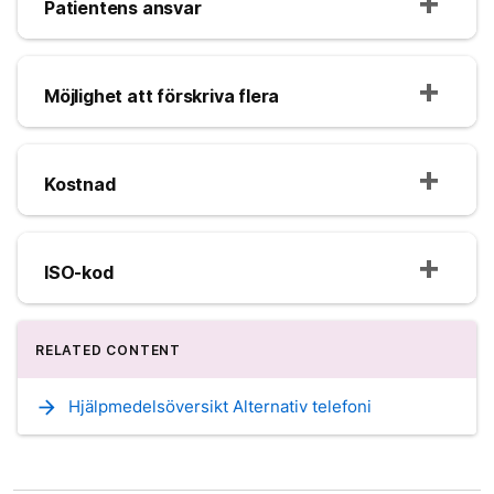
Patientens ansvar
Möjlighet att förskriva flera
Kostnad
ISO-kod
RELATED CONTENT
arrow_forward
Hjälpmedelsöversikt Alternativ telefoni