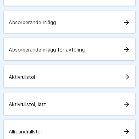
arrow_forward
Absorberande inlägg
arrow_forward
Absorberande inlägg för avföring
arrow_forward
Aktivrullstol
arrow_forward
Aktivrullstol, lätt
arrow_forward
Allroundrullstol