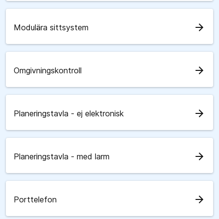
arrow_forward
Modulära sittsystem
arrow_forward
Omgivningskontroll
arrow_forward
Planeringstavla - ej elektronisk
arrow_forward
Planeringstavla - med larm
arrow_forward
Porttelefon