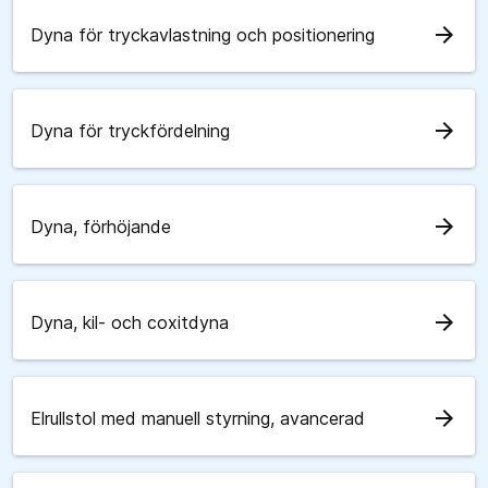
arrow_forward
Dyna för tryckavlastning och positionering
arrow_forward
Dyna för tryckfördelning
arrow_forward
Dyna, förhöjande
arrow_forward
Dyna, kil- och coxitdyna
arrow_forward
Elrullstol med manuell styrning, avancerad