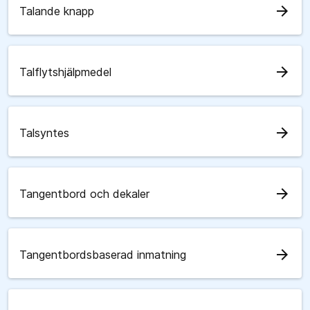
arrow_forward
Talande knapp
arrow_forward
Talflytshjälpmedel
arrow_forward
Talsyntes
arrow_forward
Tangentbord och dekaler
arrow_forward
Tangentbordsbaserad inmatning