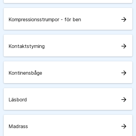
arrow_forward
Kompressionsstrumpor - för ben
arrow_forward
Kontaktstyrning
arrow_forward
Kontinensbåge
arrow_forward
Läsbord
arrow_forward
Madrass