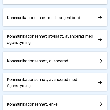
arrow_forward
Kommunikationsenhet med tangentbord
Kommunikationsenhet styrsätt, avancerad med
arrow_forward
ögonstyrning
arrow_forward
Kommunikationsenhet, avancerad
Kommunikationsenhet, avancerad med
arrow_forward
ögonstyrning
arrow_forward
Kommunikationsenhet, enkel