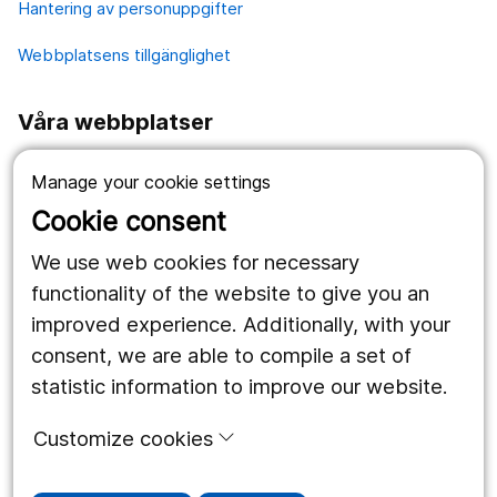
Hantering av personuppgifter
Webbplatsens tillgänglighet
Våra webbplatser
1177.se
Manage your cookie settings
Länstrafiken
Cookie consent
Region Örebro län
We use web cookies for necessary
functionality of the website to give you an
improved experience. Additionally, with your
Följ oss
consent, we are able to compile a set of
Facebook
statistic information to improve our website.
Instagram
portrait
Customize cookies
Linked In
work_outline