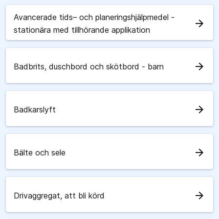
Avancerade tids– och planeringshjälpmedel -
arrow_forward
stationära med tillhörande applikation
arrow_forward
Badbrits, duschbord och skötbord - barn
arrow_forward
Badkarslyft
arrow_forward
Bälte och sele
arrow_forward
Drivaggregat, att bli körd