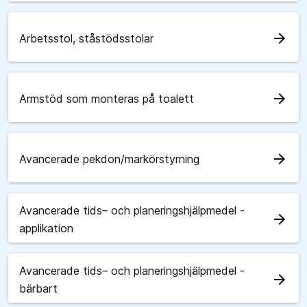
arrow_forward
Arbetsstol, ståstödsstolar
arrow_forward
Armstöd som monteras på toalett
arrow_forward
Avancerade pekdon/markörstyrning
Avancerade tids– och planeringshjälpmedel -
arrow_forward
applikation
Avancerade tids– och planeringshjälpmedel -
arrow_forward
bärbart