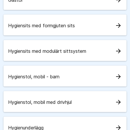
arrow_forward
Gåstol
arrow_forward
Hygiensits med formgjuten sits
arrow_forward
Hygiensits med modulärt sittsystem
arrow_forward
Hygienstol, mobil - barn
arrow_forward
Hygienstol, mobil med drivhjul
arrow_forward
Hygienunderlägg