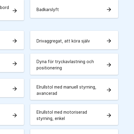
tbord
arrow_forward
Badkarslyft
arrow_forward
arrow_forward
arrow_forward
Drivaggregat, att köra själv
Dyna för tryckavlastning och
arrow_forward
arrow_forward
positionering
Elrullstol med manuell styrning,
arrow_forward
arrow_forward
avancerad
Elrullstol med motoriserad
arrow_forward
arrow_forward
styrning, enkel