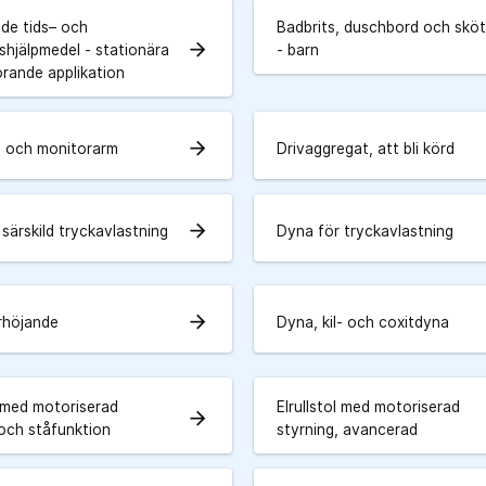
de tids– och
Badbrits, duschbord och skö
arrow_forward
shjälpmedel - stationära
- barn
örande applikation
arrow_forward
m och monitorarm
Drivaggregat, att bli körd
arrow_forward
särskild tryckavlastning
Dyna för tryckavlastning
arrow_forward
rhöjande
Dyna, kil- och coxitdyna
l med motoriserad
Elrullstol med motoriserad
arrow_forward
 och ståfunktion
styrning, avancerad