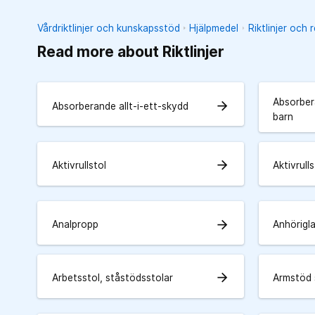
Vårdriktlinjer och kunskapsstöd
Hjälpmedel
Riktlinjer och 
Read more about Riktlinjer
Absorbera
arrow_forward
Absorberande allt-i-ett-skydd
barn
arrow_forward
Aktivrullstol
Aktivrulls
arrow_forward
Analpropp
Anhörigl
arrow_forward
Arbetsstol, ståstödsstolar
Armstöd 