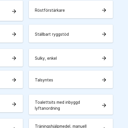
arrow_forward
Röstförstärkare
arrow_forward
arrow_forward
arrow_forward
Ställbart ryggstöd
arrow_forward
arrow_forward
Sulky, enkel
arrow_forward
arrow_forward
Talsyntes
Toalettsits med inbyggd
arrow_forward
arrow_forward
lyftanordning
Träningshjälpmedel, manuell