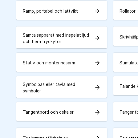
arrow_forward
Ramp, portabel och lättvikt
Rollator
Samtalsapparat med inspelat ljud
Skrivhjä
arrow_forward
och flera tryckytor
arrow_forward
Stativ och monteringsarm
Stimulato
Symbolbas eller tavla med
Talande 
arrow_forward
symboler
arrow_forward
Tangentbord och dekaler
Tangentb