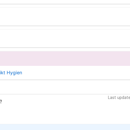
ikt Hygien
Last updat
?