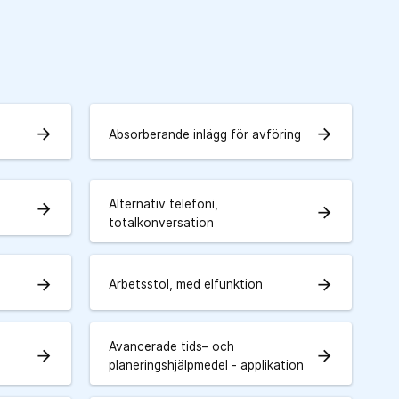
arrow_forward
arrow_forward
Absorberande inlägg för avföring
Alternativ telefoni,
arrow_forward
arrow_forward
totalkonversation
arrow_forward
arrow_forward
Arbetsstol, med elfunktion
Avancerade tids– och
arrow_forward
arrow_forward
planeringshjälpmedel - applikation