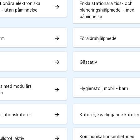
tionära elektroniska
Enkla stationära tids- och
arrow_forward
r - utan påminnelse
planeringshjälpmedel - med
påminnelse
arrow_forward
arm
Föräldrahjälpmedel
arrow_forward
Gåstativ
ts med modulärt
Hygienstol, mobil - barn
arrow_forward
em
arrow_forward
dilationskateter
Kateter, kvarliggande kateter
Kommunikationsenhet med
arrow_forward
llstol, aktiv