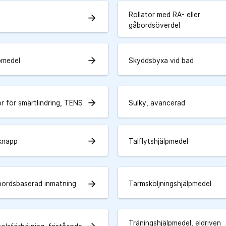
Rollator med RA- eller
arrow_forward
gåbordsöverdel
arrow_forward
lpmedel
Skyddsbyxa vid bad
arrow_forward
r för smärtlindring, TENS
Sulky, avancerad
arrow_forward
knapp
Talflytshjälpmedel
arrow_forward
ordsbaserad inmatning
Tarmsköljningshjälpmedel
Träningshjälpmedel, eldriven