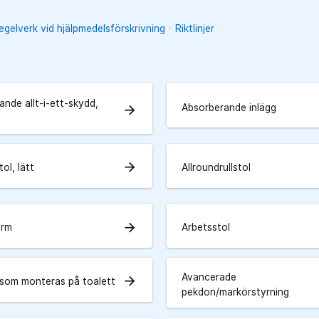
regelverk vid hjälpmedelsförskrivning
Riktlinjer
nde allt-i-ett-skydd,
Absorberande inlägg
arrow_forward
arrow_forward
tol, lätt
Allroundrullstol
arrow_forward
arm
Arbetsstol
Avancerade
arrow_forward
som monteras på toalett
pekdon/markörstyrning