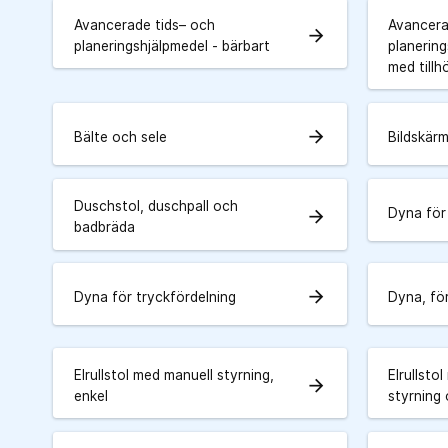
Avancerade tids– och
Avancera
arrow_forward
planeringshjälpmedel - bärbart
planering
med tillh
arrow_forward
Bälte och sele
Bildskär
Duschstol, duschpall och
Dyna för 
arrow_forward
badbräda
arrow_forward
Dyna för tryckfördelning
Dyna, fö
Elrullstol med manuell styrning,
Elrullsto
arrow_forward
enkel
styrning