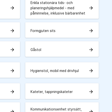
Enkla stationära tids- och
arrow_forward
arrow_forward
planeringshjälpmedel - med
påminnelse, inklusive bärbarenhet
arrow_forward
arrow_forward
Formgjuten sits
arrow_forward
arrow_forward
Gåstol
arrow_forward
arrow_forward
Hygienstol, mobil med drivhjul
arrow_forward
arrow_forward
Kateter, tappningskateter
Kommunikationsenhet styrsätt,
arrow_forward
arrow_forward