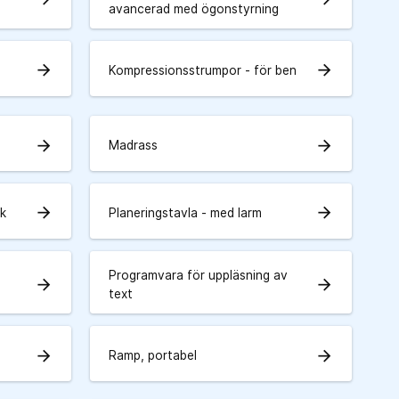
avancerad med ögonstyrning
arrow_forward
arrow_forward
Kompressionsstrumpor - för ben
arrow_forward
arrow_forward
Madrass
arrow_forward
arrow_forward
sk
Planeringstavla - med larm
Programvara för uppläsning av
arrow_forward
arrow_forward
text
arrow_forward
arrow_forward
Ramp, portabel