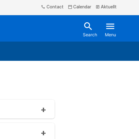
Contact
Calendar
Aktuellt
phone
calendar_today
article
search
menu
Search
Menu