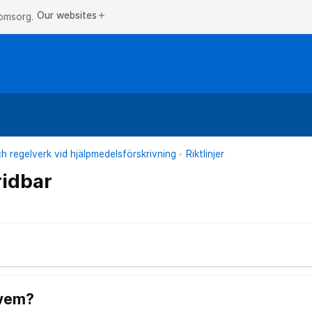
Our websites
add
 omsorg.
och regelverk vid hjälpmedelsförskrivning
Riktlinjer
ridbar
 vem?