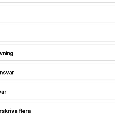
ivning
ansvar
var
rskriva flera