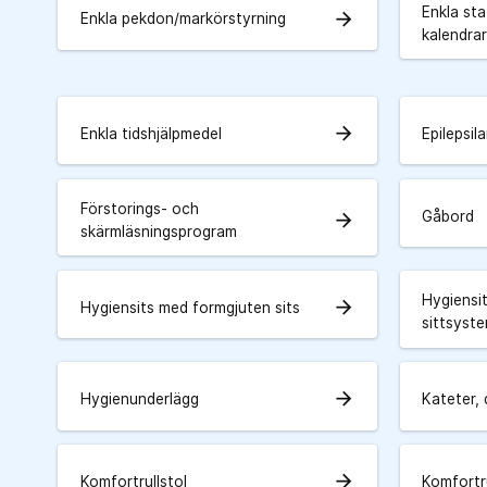
Enkla sta
arrow_forward
Enkla pekdon/markörstyrning
kalendra
arrow_forward
Enkla tidshjälpmedel
Epilepsil
Förstorings- och
Gåbord
arrow_forward
skärmläsningsprogram
Hygiensi
arrow_forward
Hygiensits med formgjuten sits
sittsyst
arrow_forward
Hygienunderlägg
Kateter, 
arrow_forward
Komfortrullstol
Komfortru