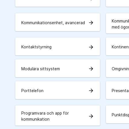
Kommunik
arrow_forward
Kommunikationsenhet, avancerad
med ögon
arrow_forward
Kontaktstyrning
Kontine
arrow_forward
Modulära sittsystem
Omgivnin
arrow_forward
Porttelefon
Presenta
Programvara och app för
Punktdis
arrow_forward
kommunikation