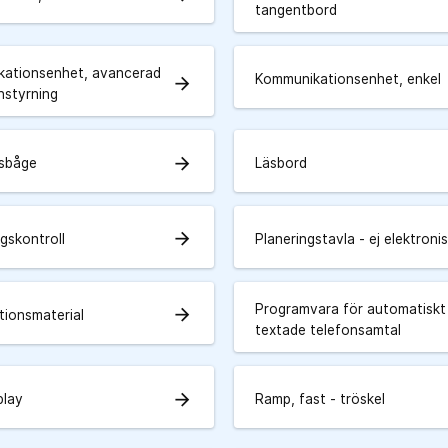
tangentbord
ationsenhet, avancerad
Kommunikationsenhet, enkel
arrow_forward
styrning
arrow_forward
nsbåge
Läsbord
arrow_forward
gskontroll
Planeringstavla - ej elektroni
Programvara för automatiskt
arrow_forward
tionsmaterial
textade telefonsamtal
arrow_forward
play
Ramp, fast - tröskel