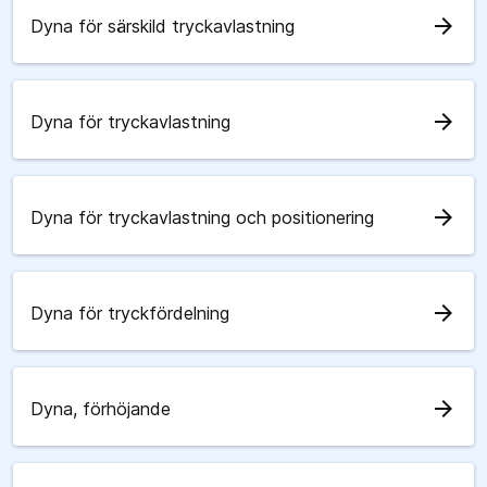
arrow_forward
Dyna för särskild tryckavlastning
arrow_forward
Dyna för tryckavlastning
arrow_forward
Dyna för tryckavlastning och positionering
arrow_forward
Dyna för tryckfördelning
arrow_forward
Dyna, förhöjande