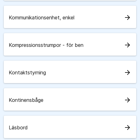
arrow_forward
Kommunikationsenhet, enkel
arrow_forward
Kompressionsstrumpor - för ben
arrow_forward
Kontaktstyrning
arrow_forward
Kontinensbåge
arrow_forward
Läsbord