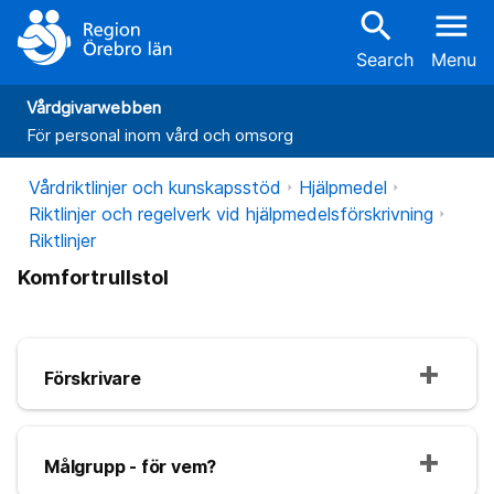
search
menu
Search
Menu
Vårdgivarwebben
För personal inom vård och omsorg
Vårdriktlinjer och kunskapsstöd
Hjälpmedel
Riktlinjer och regelverk vid hjälpmedelsförskrivning
Riktlinjer
Komfortrullstol
Förskrivare
Målgrupp - för vem?