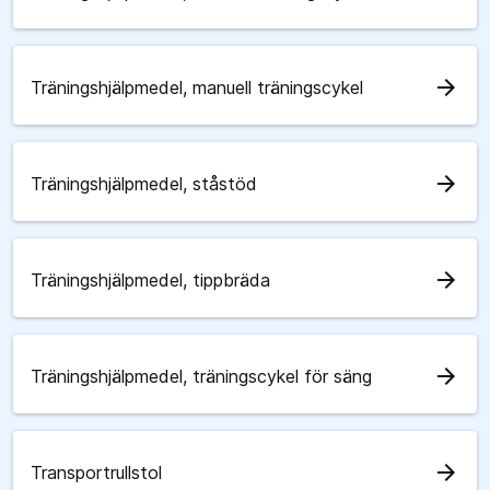
arrow_forward
Träningshjälpmedel, manuell träningscykel
arrow_forward
Träningshjälpmedel, ståstöd
arrow_forward
Träningshjälpmedel, tippbräda
arrow_forward
Träningshjälpmedel, träningscykel för säng
arrow_forward
Transportrullstol