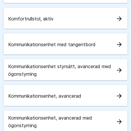
arrow_forward
Komfortrullstol, aktiv
arrow_forward
Kommunikationsenhet med tangentbord
Kommunikationsenhet styrsätt, avancerad med
arrow_forward
ögonstyrning
arrow_forward
Kommunikationsenhet, avancerad
Kommunikationsenhet, avancerad med
arrow_forward
ögonstyrning