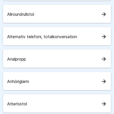
arrow_forward
Allroundrullstol
arrow_forward
Alternativ telefoni, totalkonversation
arrow_forward
Analpropp
arrow_forward
Anhöriglarm
arrow_forward
Arbetsstol