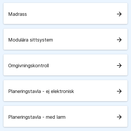
arrow_forward
Madrass
arrow_forward
Modulära sittsystem
arrow_forward
Omgivningskontroll
arrow_forward
Planeringstavla - ej elektronisk
arrow_forward
Planeringstavla - med larm