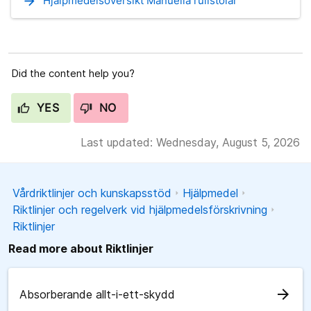
arrow_forward
Hjälpmedelsöversikt Manuella rullstolar
Did the content help you?
YES
NO
Last updated: Wednesday, August 5, 2026
Vårdriktlinjer och kunskapsstöd
Hjälpmedel
Riktlinjer och regelverk vid hjälpmedelsförskrivning
Riktlinjer
Read more about Riktlinjer
arrow_forward
Absorberande allt-i-ett-skydd