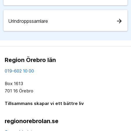
arrow_forward
Urindroppssamlare
Region Örebro län
019-602 10 00
Box 1613
701 16 Örebro
Tillsammans skapar vi ett bättre liv
regionorebrolan.se