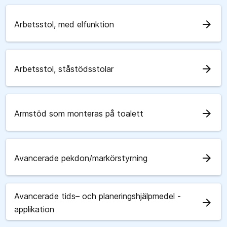
arrow_forward
Arbetsstol, med elfunktion
arrow_forward
Arbetsstol, ståstödsstolar
arrow_forward
Armstöd som monteras på toalett
arrow_forward
Avancerade pekdon/markörstyrning
Avancerade tids– och planeringshjälpmedel -
arrow_forward
applikation