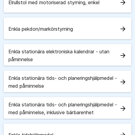
arrow_forward
Elrullstol med motoriserad styrning, enkel
arrow_forward
Enkla pekdon/markörstyrning
Enkla stationära elektroniska kalendrar - utan
arrow_forward
påminnelse
Enkla stationära tids- och planeringshjälpmedel -
arrow_forward
med påminnelse
Enkla stationära tids- och planeringshjälpmedel -
arrow_forward
med påminnelse, inklusive bärbarenhet