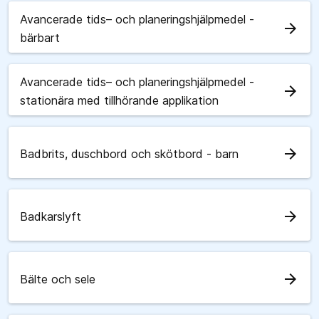
Avancerade tids– och planeringshjälpmedel -
arrow_forward
bärbart
Avancerade tids– och planeringshjälpmedel -
arrow_forward
stationära med tillhörande applikation
arrow_forward
Badbrits, duschbord och skötbord - barn
arrow_forward
Badkarslyft
arrow_forward
Bälte och sele