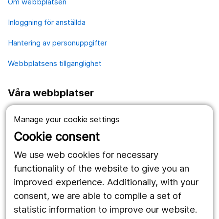
Om webbplatsen
Inloggning för anställda
Hantering av personuppgifter
Webbplatsens tillgänglighet
Våra webbplatser
1177.se
Manage your cookie settings
Länstrafiken
Cookie consent
Region Örebro län
We use web cookies for necessary
functionality of the website to give you an
improved experience. Additionally, with your
Följ oss
consent, we are able to compile a set of
Facebook
statistic information to improve our website.