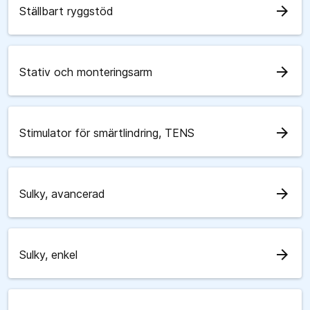
arrow_forward
Ställbart ryggstöd
arrow_forward
Stativ och monteringsarm
arrow_forward
Stimulator för smärtlindring, TENS
arrow_forward
Sulky, avancerad
arrow_forward
Sulky, enkel