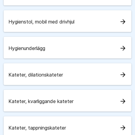
arrow_forward
Hygienstol, mobil med drivhjul
arrow_forward
Hygienunderlägg
arrow_forward
Kateter, dilationskateter
arrow_forward
Kateter, kvarliggande kateter
arrow_forward
Kateter, tappningskateter