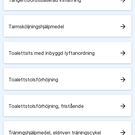
arrow_forward
Tangentbordsbaserad inmatning
arrow_forward
Tarmsköljningshjälpmedel
arrow_forward
Toalettsits med inbyggd lyftanordning
arrow_forward
Toalettstolsförhöjning
arrow_forward
Toalettstolsförhöjning, fristående
arrow_forward
Träningshjälpmedel, eldriven träningscykel