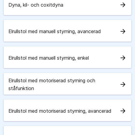
arrow_forward
Dyna, kil- och coxitdyna
arrow_forward
Elrullstol med manuell styrning, avancerad
arrow_forward
Elrullstol med manuell styrning, enkel
Elrullstol med motoriserad styrning och
arrow_forward
ståfunktion
arrow_forward
Elrullstol med motoriserad styrning, avancerad