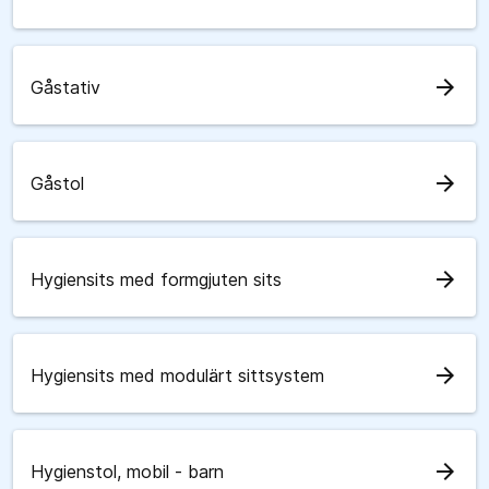
arrow_forward
Gåstativ
arrow_forward
Gåstol
arrow_forward
Hygiensits med formgjuten sits
arrow_forward
Hygiensits med modulärt sittsystem
arrow_forward
Hygienstol, mobil - barn