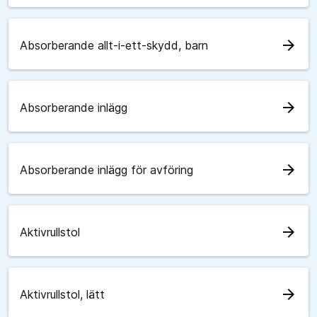
arrow_forward
Absorberande allt-i-ett-skydd, barn
arrow_forward
Absorberande inlägg
arrow_forward
Absorberande inlägg för avföring
arrow_forward
Aktivrullstol
arrow_forward
Aktivrullstol, lätt