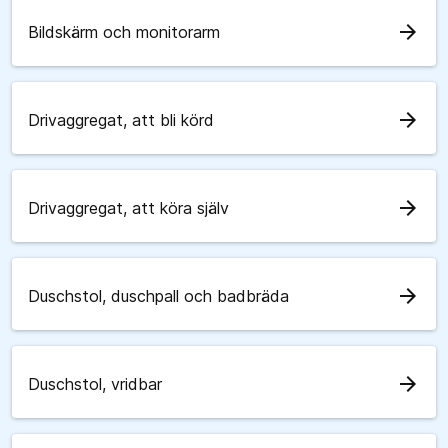
arrow_forward
Bildskärm och monitorarm
arrow_forward
Drivaggregat, att bli körd
arrow_forward
Drivaggregat, att köra själv
arrow_forward
Duschstol, duschpall och badbräda
arrow_forward
Duschstol, vridbar