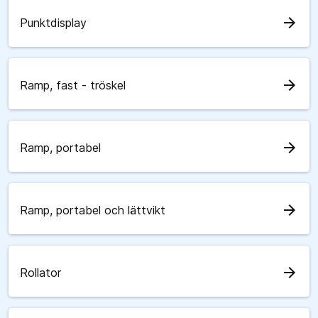
arrow_forward
Punktdisplay
arrow_forward
Ramp, fast - tröskel
arrow_forward
Ramp, portabel
arrow_forward
Ramp, portabel och lättvikt
arrow_forward
Rollator