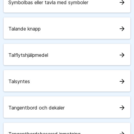
arrow_forward
Symbolbas eller tavla med symboler
arrow_forward
Talande knapp
arrow_forward
Talflytshjälpmedel
arrow_forward
Talsyntes
arrow_forward
Tangentbord och dekaler