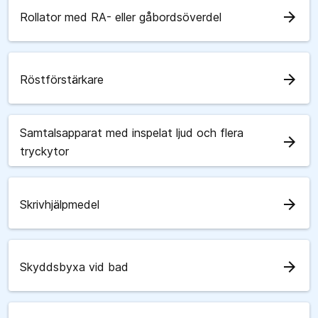
arrow_forward
Rollator med RA- eller gåbordsöverdel
arrow_forward
Röstförstärkare
Samtalsapparat med inspelat ljud och flera
arrow_forward
tryckytor
arrow_forward
Skrivhjälpmedel
arrow_forward
Skyddsbyxa vid bad