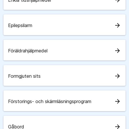
arrow_forward
Enkla tidshjälpmedel
arrow_forward
Epilepsilarm
arrow_forward
Föräldrahjälpmedel
arrow_forward
Formgjuten sits
arrow_forward
Förstorings- och skärmläsningsprogram
arrow_forward
Gåbord