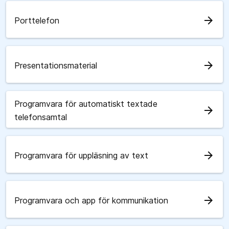
arrow_forward
Porttelefon
arrow_forward
Presentationsmaterial
Programvara för automatiskt textade
arrow_forward
telefonsamtal
arrow_forward
Programvara för uppläsning av text
arrow_forward
Programvara och app för kommunikation