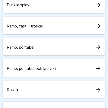
arrow_forward
Punktdisplay
arrow_forward
Ramp, fast - tröskel
arrow_forward
Ramp, portabel
arrow_forward
Ramp, portabel och lättvikt
arrow_forward
Rollator