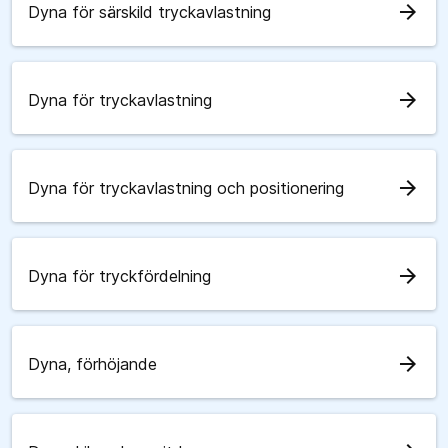
arrow_forward
Dyna för särskild tryckavlastning
arrow_forward
Dyna för tryckavlastning
arrow_forward
Dyna för tryckavlastning och positionering
arrow_forward
Dyna för tryckfördelning
arrow_forward
Dyna, förhöjande