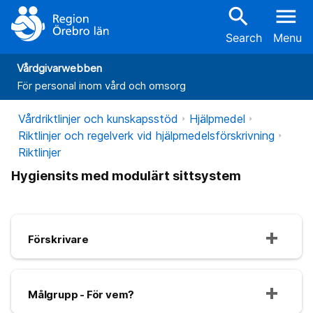
search
menu
Search
Menu
Vårdgivarwebben
För personal inom vård och omsorg
Vårdriktlinjer och kunskapsstöd
Hjälpmedel
Riktlinjer och regelverk vid hjälpmedelsförskrivning
Riktlinjer
Hygiensits med modulärt sittsystem
Förskrivare
Målgrupp - För vem?