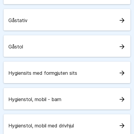
arrow_forward
Gåstativ
arrow_forward
Gåstol
arrow_forward
Hygiensits med formgjuten sits
arrow_forward
Hygienstol, mobil - barn
arrow_forward
Hygienstol, mobil med drivhjul