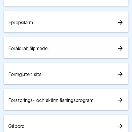
arrow_forward
Epilepsilarm
arrow_forward
Föräldrahjälpmedel
arrow_forward
Formgjuten sits
arrow_forward
Förstorings- och skärmläsningsprogram
arrow_forward
Gåbord