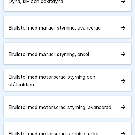
arrow_forward
Dyna, kil- och coxitdyna
arrow_forward
Elrullstol med manuell styrning, avancerad
arrow_forward
Elrullstol med manuell styrning, enkel
Elrullstol med motoriserad styrning och
arrow_forward
ståfunktion
arrow_forward
Elrullstol med motoriserad styrning, avancerad
arrow_forward
Elrullstol med motoriserad styrning, enkel