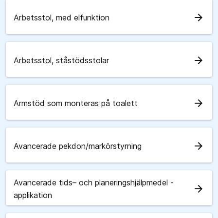
arrow_forward
Arbetsstol, med elfunktion
arrow_forward
Arbetsstol, ståstödsstolar
arrow_forward
Armstöd som monteras på toalett
arrow_forward
Avancerade pekdon/markörstyrning
Avancerade tids– och planeringshjälpmedel -
arrow_forward
applikation