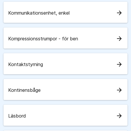
arrow_forward
Kommunikationsenhet, enkel
arrow_forward
Kompressionsstrumpor - för ben
arrow_forward
Kontaktstyrning
arrow_forward
Kontinensbåge
arrow_forward
Läsbord