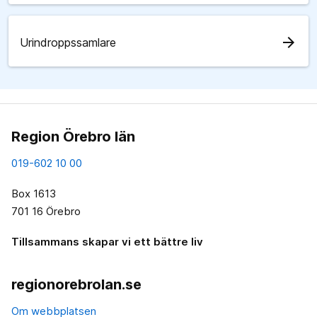
arrow_forward
Urindroppssamlare
Region Örebro län
019-602 10 00
Box 1613
701 16 Örebro
Tillsammans skapar vi ett bättre liv
regionorebrolan.se
Om webbplatsen