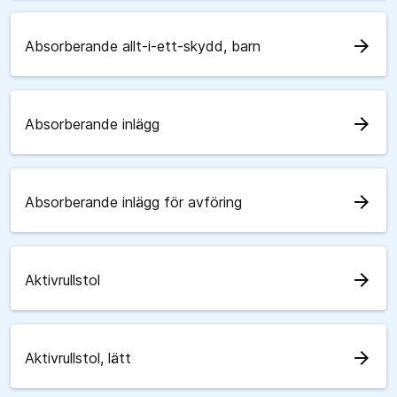
arrow_forward
Absorberande allt-i-ett-skydd, barn
arrow_forward
Absorberande inlägg
arrow_forward
Absorberande inlägg för avföring
arrow_forward
Aktivrullstol
arrow_forward
Aktivrullstol, lätt