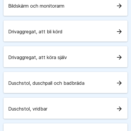
arrow_forward
Bildskärm och monitorarm
arrow_forward
Drivaggregat, att bli körd
arrow_forward
Drivaggregat, att köra själv
arrow_forward
Duschstol, duschpall och badbräda
arrow_forward
Duschstol, vridbar