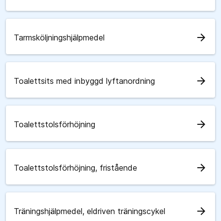
arrow_forward
Tarmsköljningshjälpmedel
arrow_forward
Toalettsits med inbyggd lyftanordning
arrow_forward
Toalettstolsförhöjning
arrow_forward
Toalettstolsförhöjning, fristående
arrow_forward
Träningshjälpmedel, eldriven träningscykel