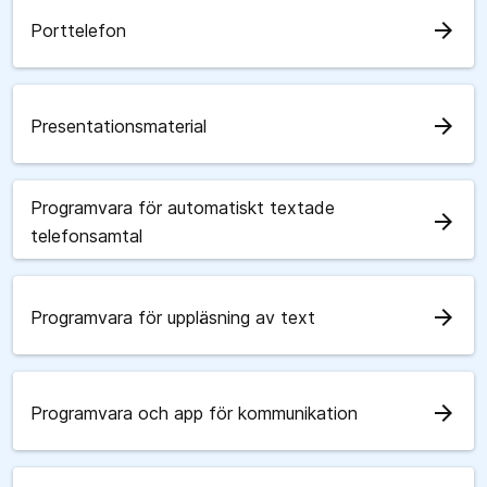
arrow_forward
Porttelefon
arrow_forward
Presentationsmaterial
Programvara för automatiskt textade
arrow_forward
telefonsamtal
arrow_forward
Programvara för uppläsning av text
arrow_forward
Programvara och app för kommunikation