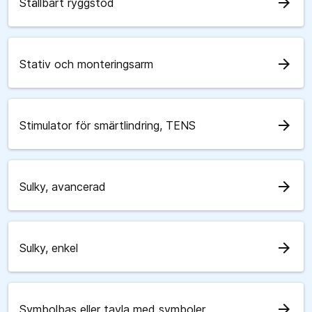
arrow_forward
Ställbart ryggstöd
arrow_forward
Stativ och monteringsarm
arrow_forward
Stimulator för smärtlindring, TENS
arrow_forward
Sulky, avancerad
arrow_forward
Sulky, enkel
arrow_forward
Symbolbas eller tavla med symboler