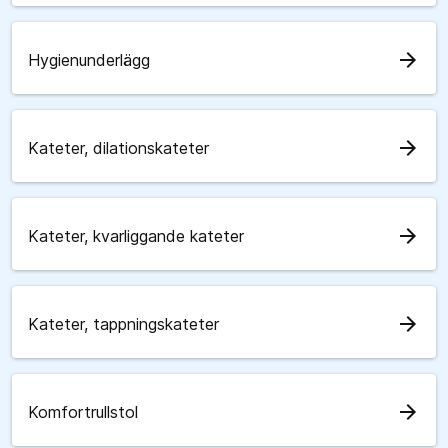
arrow_forward
Hygienunderlägg
arrow_forward
Kateter, dilationskateter
arrow_forward
Kateter, kvarliggande kateter
arrow_forward
Kateter, tappningskateter
arrow_forward
Komfortrullstol