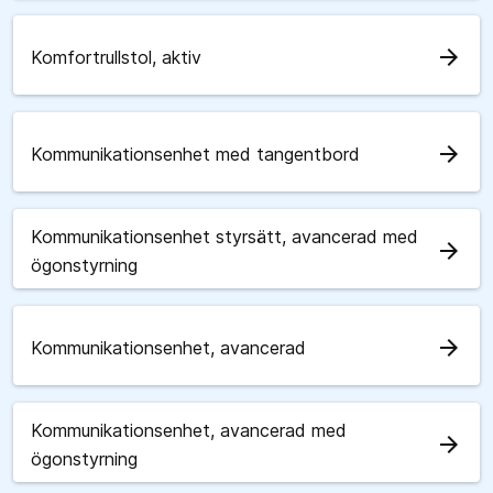
arrow_forward
Komfortrullstol, aktiv
arrow_forward
Kommunikationsenhet med tangentbord
Kommunikationsenhet styrsätt, avancerad med
arrow_forward
ögonstyrning
arrow_forward
Kommunikationsenhet, avancerad
Kommunikationsenhet, avancerad med
arrow_forward
ögonstyrning