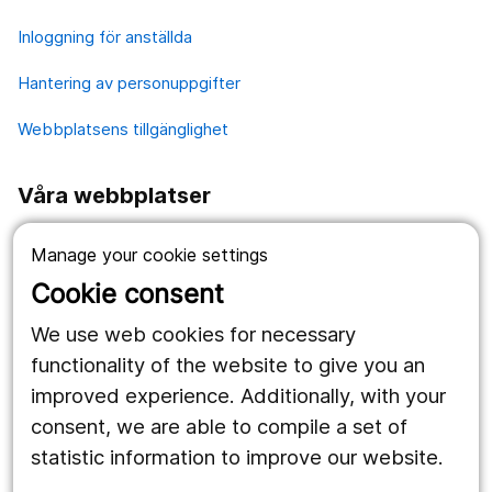
Inloggning för anställda
Hantering av personuppgifter
Webbplatsens tillgänglighet
Våra webbplatser
1177.se
Manage your cookie settings
Länstrafiken
Cookie consent
Region Örebro län
We use web cookies for necessary
functionality of the website to give you an
improved experience. Additionally, with your
Följ oss
consent, we are able to compile a set of
Facebook
statistic information to improve our website.