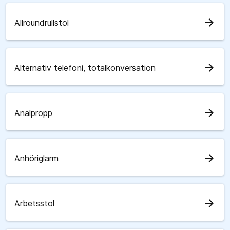
arrow_forward
Allroundrullstol
arrow_forward
Alternativ telefoni, totalkonversation
arrow_forward
Analpropp
arrow_forward
Anhöriglarm
arrow_forward
Arbetsstol