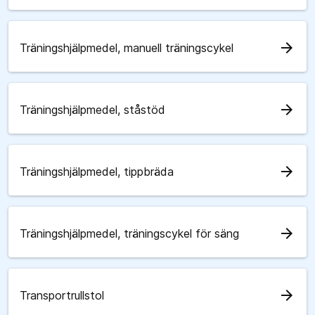
arrow_forward
Träningshjälpmedel, manuell träningscykel
arrow_forward
Träningshjälpmedel, ståstöd
arrow_forward
Träningshjälpmedel, tippbräda
arrow_forward
Träningshjälpmedel, träningscykel för säng
arrow_forward
Transportrullstol