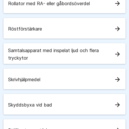
arrow_forward
Rollator med RA- eller gåbordsöverdel
arrow_forward
Röstförstärkare
Samtalsapparat med inspelat ljud och flera
arrow_forward
tryckytor
arrow_forward
Skrivhjälpmedel
arrow_forward
Skyddsbyxa vid bad