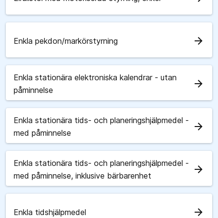
arrow_forward
Enkla pekdon/markörstyrning
Enkla stationära elektroniska kalendrar - utan
arrow_forward
påminnelse
Enkla stationära tids- och planeringshjälpmedel -
arrow_forward
med påminnelse
Enkla stationära tids- och planeringshjälpmedel -
arrow_forward
med påminnelse, inklusive bärbarenhet
arrow_forward
Enkla tidshjälpmedel