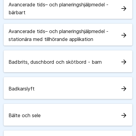
Avancerade tids– och planeringshjälpmedel -
arrow_forward
bärbart
Avancerade tids– och planeringshjälpmedel -
arrow_forward
stationära med tillhörande applikation
arrow_forward
Badbrits, duschbord och skötbord - barn
arrow_forward
Badkarslyft
arrow_forward
Bälte och sele