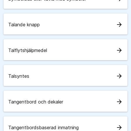
arrow_forward
Talande knapp
arrow_forward
Talflytshjälpmedel
arrow_forward
Talsyntes
arrow_forward
Tangentbord och dekaler
arrow_forward
Tangentbordsbaserad inmatning