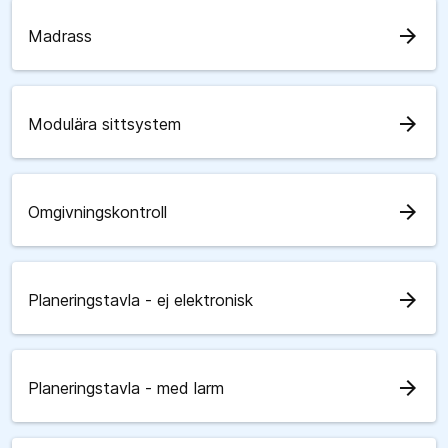
arrow_forward
Madrass
arrow_forward
Modulära sittsystem
arrow_forward
Omgivningskontroll
arrow_forward
Planeringstavla - ej elektronisk
arrow_forward
Planeringstavla - med larm