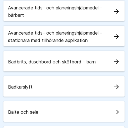
Avancerade tids– och planeringshjälpmedel -
arrow_forward
bärbart
Avancerade tids– och planeringshjälpmedel -
arrow_forward
stationära med tillhörande applikation
arrow_forward
Badbrits, duschbord och skötbord - barn
arrow_forward
Badkarslyft
arrow_forward
Bälte och sele