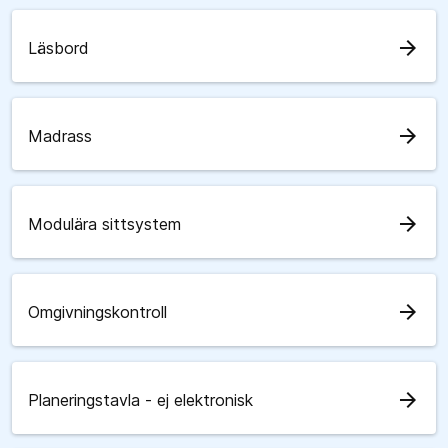
arrow_forward
Läsbord
arrow_forward
Madrass
arrow_forward
Modulära sittsystem
arrow_forward
Omgivningskontroll
arrow_forward
Planeringstavla - ej elektronisk