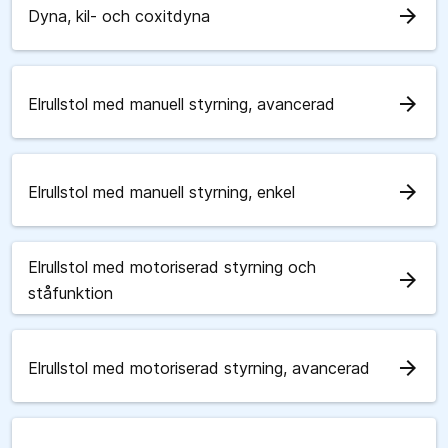
arrow_forward
Dyna, kil- och coxitdyna
arrow_forward
Elrullstol med manuell styrning, avancerad
arrow_forward
Elrullstol med manuell styrning, enkel
Elrullstol med motoriserad styrning och
arrow_forward
ståfunktion
arrow_forward
Elrullstol med motoriserad styrning, avancerad