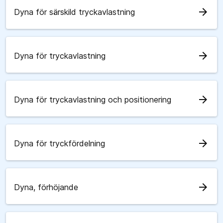
arrow_forward
Dyna för särskild tryckavlastning
arrow_forward
Dyna för tryckavlastning
arrow_forward
Dyna för tryckavlastning och positionering
arrow_forward
Dyna för tryckfördelning
arrow_forward
Dyna, förhöjande