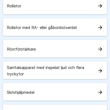
arrow_forward
Rollator
arrow_forward
Rollator med RA- eller gåbordsöverdel
arrow_forward
Röstförstärkare
Samtalsapparat med inspelat ljud och flera
arrow_forward
tryckytor
arrow_forward
Skrivhjälpmedel