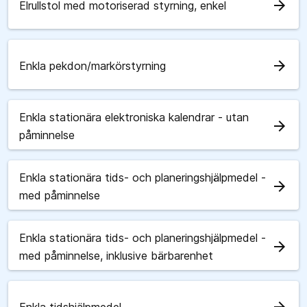
arrow_forward
Elrullstol med motoriserad styrning, enkel
arrow_forward
Enkla pekdon/markörstyrning
Enkla stationära elektroniska kalendrar - utan
arrow_forward
påminnelse
Enkla stationära tids- och planeringshjälpmedel -
arrow_forward
med påminnelse
Enkla stationära tids- och planeringshjälpmedel -
arrow_forward
med påminnelse, inklusive bärbarenhet