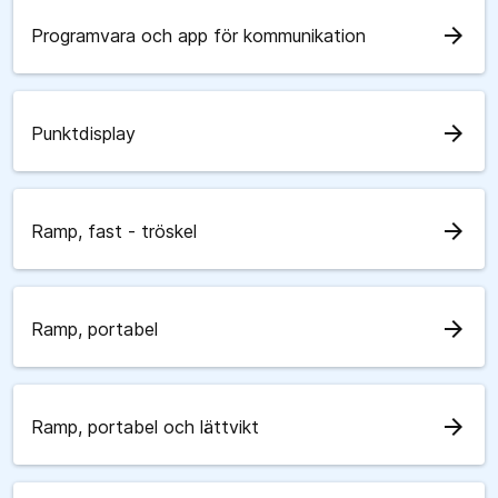
arrow_forward
Programvara och app för kommunikation
arrow_forward
Punktdisplay
arrow_forward
Ramp, fast - tröskel
arrow_forward
Ramp, portabel
arrow_forward
Ramp, portabel och lättvikt