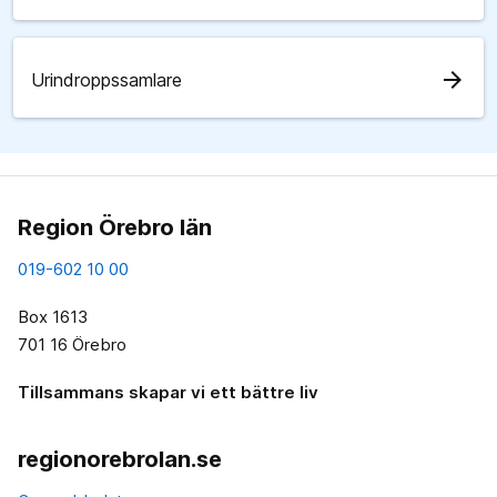
arrow_forward
Urindroppssamlare
Region Örebro län
019-602 10 00
Box 1613
701 16 Örebro
Tillsammans skapar vi ett bättre liv
regionorebrolan.se