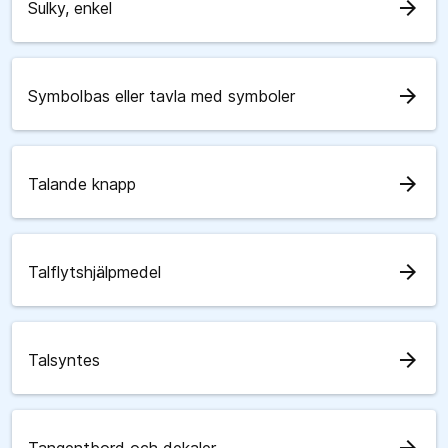
arrow_forward
Sulky, enkel
arrow_forward
Symbolbas eller tavla med symboler
arrow_forward
Talande knapp
arrow_forward
Talflytshjälpmedel
arrow_forward
Talsyntes