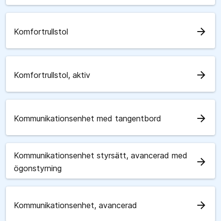
arrow_forward
Komfortrullstol
arrow_forward
Komfortrullstol, aktiv
arrow_forward
Kommunikationsenhet med tangentbord
Kommunikationsenhet styrsätt, avancerad med
arrow_forward
ögonstyrning
arrow_forward
Kommunikationsenhet, avancerad