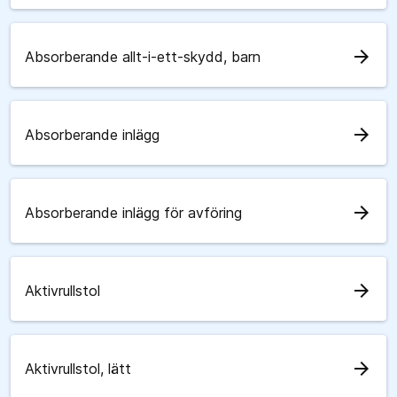
arrow_forward
Absorberande allt-i-ett-skydd, barn
arrow_forward
Absorberande inlägg
arrow_forward
Absorberande inlägg för avföring
arrow_forward
Aktivrullstol
arrow_forward
Aktivrullstol, lätt