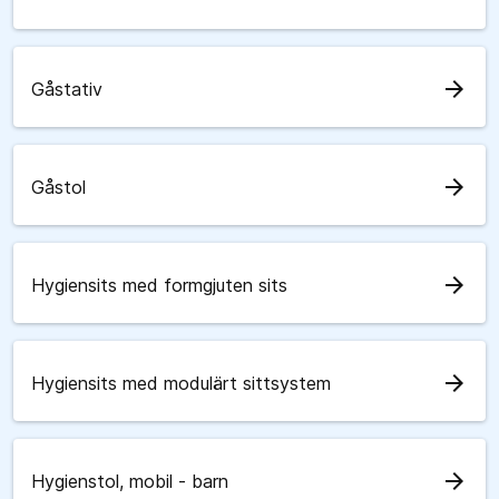
arrow_forward
Gåstativ
arrow_forward
Gåstol
arrow_forward
Hygiensits med formgjuten sits
arrow_forward
Hygiensits med modulärt sittsystem
arrow_forward
Hygienstol, mobil - barn