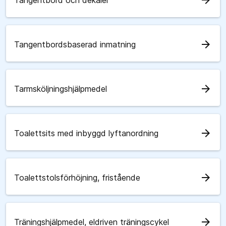
arrow_forward
Tangentbord och dekaler
arrow_forward
Tangentbordsbaserad inmatning
arrow_forward
Tarmsköljningshjälpmedel
arrow_forward
Toalettsits med inbyggd lyftanordning
arrow_forward
Toalettstolsförhöjning, fristående
arrow_forward
Träningshjälpmedel, eldriven träningscykel