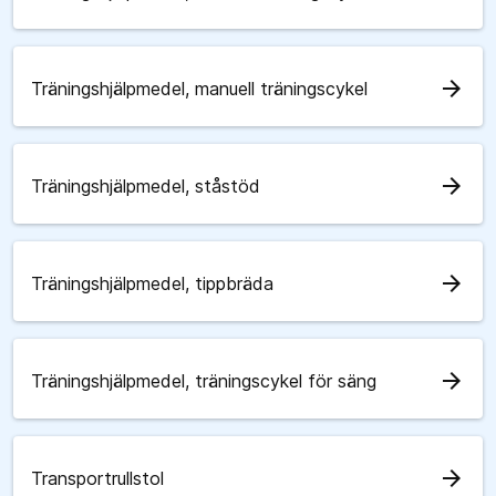
arrow_forward
Träningshjälpmedel, manuell träningscykel
arrow_forward
Träningshjälpmedel, ståstöd
arrow_forward
Träningshjälpmedel, tippbräda
arrow_forward
Träningshjälpmedel, träningscykel för säng
arrow_forward
Transportrullstol