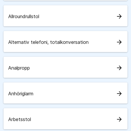
arrow_forward
Allroundrullstol
arrow_forward
Alternativ telefoni, totalkonversation
arrow_forward
Analpropp
arrow_forward
Anhöriglarm
arrow_forward
Arbetsstol