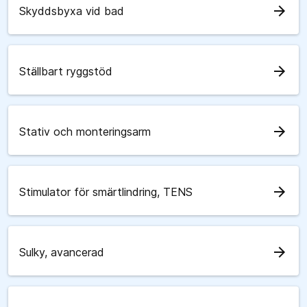
arrow_forward
Skyddsbyxa vid bad
arrow_forward
Ställbart ryggstöd
arrow_forward
Stativ och monteringsarm
arrow_forward
Stimulator för smärtlindring, TENS
arrow_forward
Sulky, avancerad