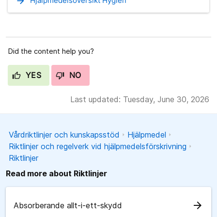
arrow_forward
Hjälpmedelsöversikt Hygien
Did the content help you?
YES
NO
Last updated: Tuesday, June 30, 2026
Vårdriktlinjer och kunskapsstöd
Hjälpmedel
Riktlinjer och regelverk vid hjälpmedelsförskrivning
Riktlinjer
Read more about Riktlinjer
arrow_forward
Absorberande allt-i-ett-skydd