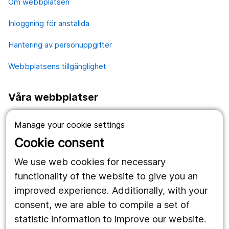
Om webbplatsen
Inloggning för anställda
Hantering av personuppgifter
Webbplatsens tillgänglighet
Våra webbplatser
1177.se
Manage your cookie settings
Länstrafiken
Cookie consent
Region Örebro län
We use web cookies for necessary
functionality of the website to give you an
improved experience. Additionally, with your
Följ oss
consent, we are able to compile a set of
Facebook
statistic information to improve our website.