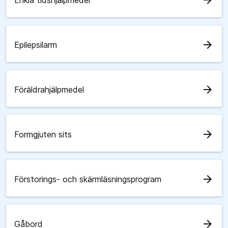
arrow_forward
Enkla tidshjälpmedel
arrow_forward
Epilepsilarm
arrow_forward
Föräldrahjälpmedel
arrow_forward
Formgjuten sits
arrow_forward
Förstorings- och skärmläsningsprogram
arrow_forward
Gåbord