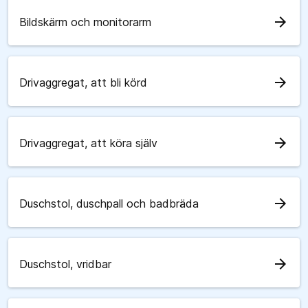
arrow_forward
Bildskärm och monitorarm
arrow_forward
Drivaggregat, att bli körd
arrow_forward
Drivaggregat, att köra själv
arrow_forward
Duschstol, duschpall och badbräda
arrow_forward
Duschstol, vridbar