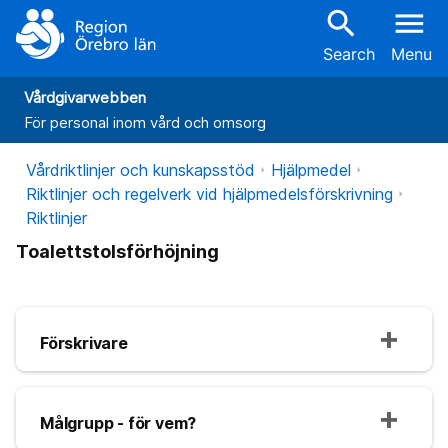
search
menu
Search
Menu
Vårdgivarwebben
För personal inom vård och omsorg
Vårdriktlinjer och kunskapsstöd
Hjälpmedel
Riktlinjer och regelverk vid hjälpmedelsförskrivning
Riktlinjer
Toalettstolsförhöjning
Förskrivare
Målgrupp - för vem?