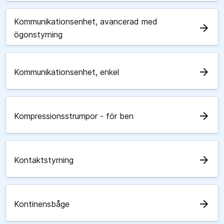
Kommunikationsenhet, avancerad med
arrow_forward
ögonstyrning
arrow_forward
Kommunikationsenhet, enkel
arrow_forward
Kompressionsstrumpor - för ben
arrow_forward
Kontaktstyrning
arrow_forward
Kontinensbåge