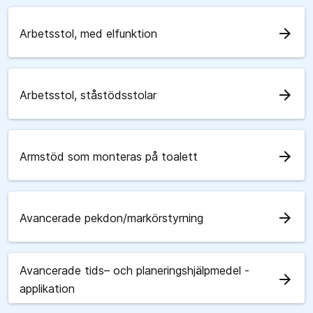
arrow_forward
Arbetsstol, med elfunktion
arrow_forward
Arbetsstol, ståstödsstolar
arrow_forward
Armstöd som monteras på toalett
arrow_forward
Avancerade pekdon/markörstyrning
Avancerade tids– och planeringshjälpmedel -
arrow_forward
applikation