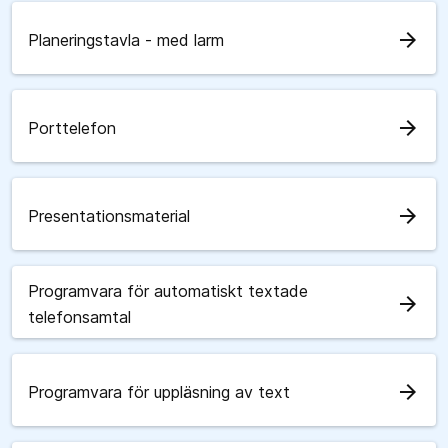
arrow_forward
Planeringstavla - med larm
arrow_forward
Porttelefon
arrow_forward
Presentationsmaterial
Programvara för automatiskt textade
arrow_forward
telefonsamtal
arrow_forward
Programvara för uppläsning av text