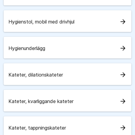
arrow_forward
Hygienstol, mobil med drivhjul
arrow_forward
Hygienunderlägg
arrow_forward
Kateter, dilationskateter
arrow_forward
Kateter, kvarliggande kateter
arrow_forward
Kateter, tappningskateter