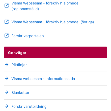
Visma Websesam - förskriv hjälpmedel
open_in_new
(regionanställd)
open_in_new
Visma Websesam - förskriv hjälpmedel (övriga)
open_in_new
Förskrivarportalen
Genvägar
arrow_forward
Riktlinjer
arrow_forward
Visma websesam - informationssida
arrow_forward
Blanketter
arrow_forward
Förskrivarutbildning