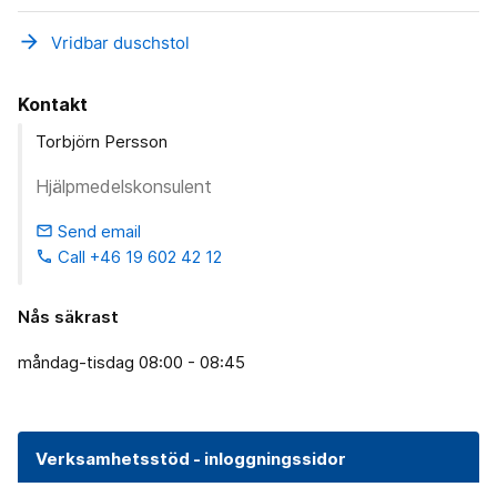
arrow_forward
Vridbar duschstol
Kontakt
Torbjörn Persson
Hjälpmedelskonsulent
Send email
email
Call +46 19 602 42 12
phone
Nås säkrast
måndag-tisdag 08:00 - 08:45
Verksamhetsstöd - inloggningssidor