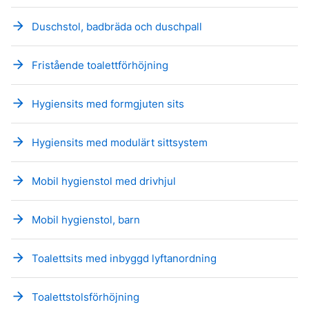
arrow_forward
Duschstol, badbräda och duschpall
arrow_forward
Fristående toalettförhöjning
arrow_forward
Hygiensits med formgjuten sits
arrow_forward
Hygiensits med modulärt sittsystem
arrow_forward
Mobil hygienstol med drivhjul
arrow_forward
Mobil hygienstol, barn
arrow_forward
Toalettsits med inbyggd lyftanordning
arrow_forward
Toalettstolsförhöjning