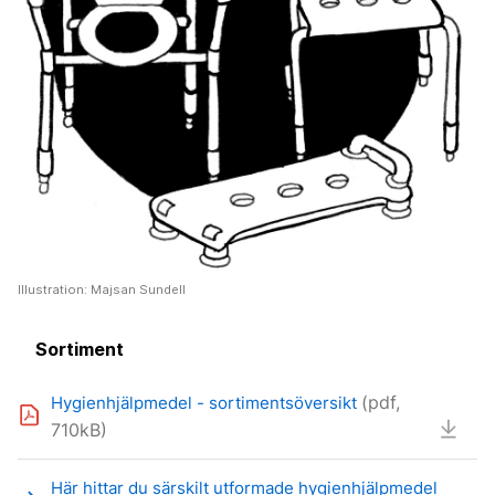
Illustration: Majsan Sundell
Sortiment
(pdf,
Hygienhjälpmedel - sortimentsöversikt
710kB)
Här hittar du särskilt utformade hygienhjälpmedel