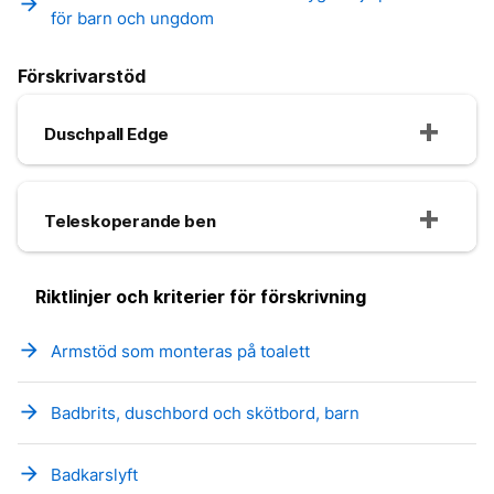
arrow_forward
för barn och ungdom
Förskrivarstöd
Duschpall Edge
Teleskoperande ben
Riktlinjer och kriterier för förskrivning
arrow_forward
Armstöd som monteras på toalett
arrow_forward
Badbrits, duschbord och skötbord, barn
arrow_forward
Badkarslyft