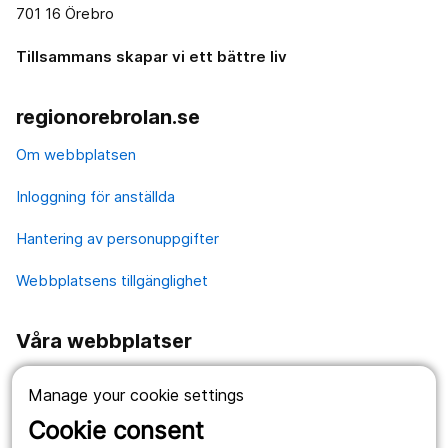
701 16 Örebro
Tillsammans skapar vi ett bättre liv
regionorebrolan.se
Om webbplatsen
Inloggning för anställda
Hantering av personuppgifter
Webbplatsens tillgänglighet
Våra webbplatser
1177.se
Manage your cookie settings
Länstrafiken
Cookie consent