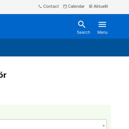
Contact
Calendar
Aktuellt
phone
calendar_today
article
search
menu
Search
Menu
ör