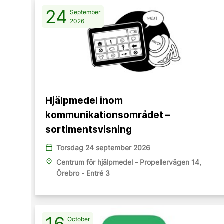
24
September
2026
Hjälpmedel inom
kommunikationsområdet –
sortimentsvisning
calendar_today
Torsdag 24 september 2026
place
Centrum för hjälpmedel - Propellervägen 14,
Örebro - Entré 3
16
October