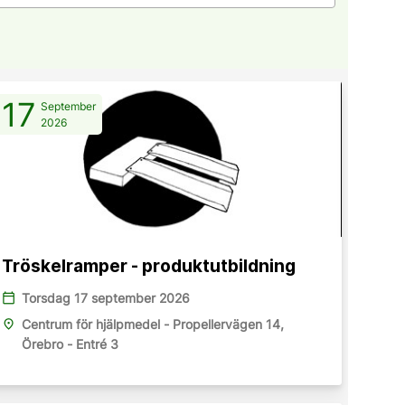
17
September
2026
Tröskelramper - produktutbildning
calendar_today
Torsdag 17 september 2026
place
Centrum för hjälpmedel - Propellervägen 14,
Örebro - Entré 3