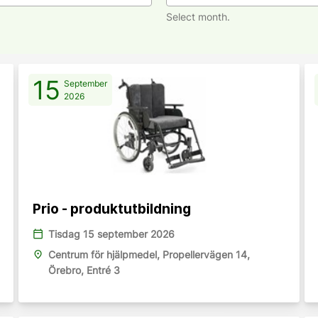
Select month.
15
September
2026
Prio - produktutbildning
calendar_today
Tisdag 15 september 2026
place
Centrum för hjälpmedel, Propellervägen 14,
Örebro, Entré 3