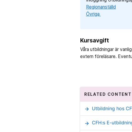
Regionanställd
Övriga
Kursavgift
Våra utbildningar är van
extern föreläsare. Eventu
RELATED CONTENT
Utbildning hos CF
arrow_forward
CFH:s E-utbildnin
arrow_forward