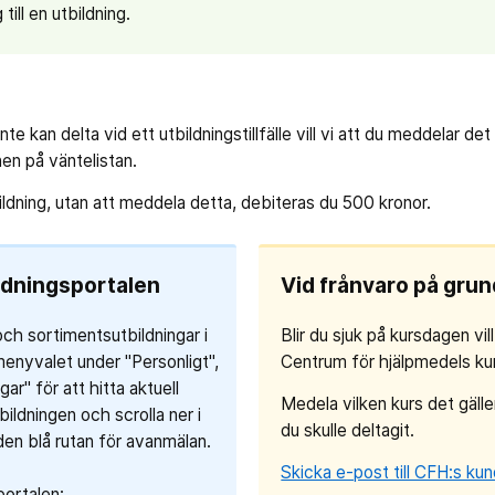
till en utbildning.
te kan delta vid ett utbildningstillfälle vill vi att du meddelar det
nen på väntelistan.
ildning, utan att meddela detta, debiteras du 500 kronor.
ldningsportalen
Vid frånvaro på gru
ch sortimentsutbildningar i
Blir du sjuk på kursdagen vill
 menyvalet under "Personligt",
Centrum för hjälpmedels ku
ar" för att hitta aktuell
Medela vilken kurs det gälle
bildningen och scrolla ner i
du skulle deltagit.
 den blå rutan för avanmälan.
Skicka e-post till CFH:s kun
portalen: