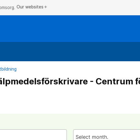
Our websites
add
 omsorg.
bildning
jälpmedelsförskrivare - Centrum f
Select month.