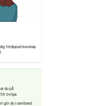
 dig fördjupad kunskap
t.
tar du på
för övriga.
det gör du i samband