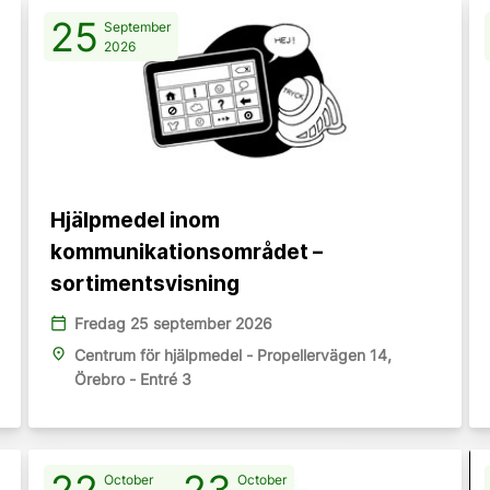
25
September
2026
Hjälpmedel inom
kommunikationsområdet –
sortimentsvisning
calendar_today
Fredag 25 september 2026
place
Centrum för hjälpmedel - Propellervägen 14,
Örebro - Entré 3
22
-
23
October
October