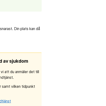
 snarast. Din plats kan då
nd av sjukdom
 vi att du anmäler det till
ndtjänst.
r samt vilken tidpunkt
dtjänst