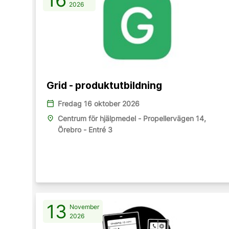
2026
Grid - produktutbildning
calendar_today
Fredag 16 oktober 2026
place
Centrum för hjälpmedel - Propellervägen 14,
Örebro - Entré 3
13
November
2026