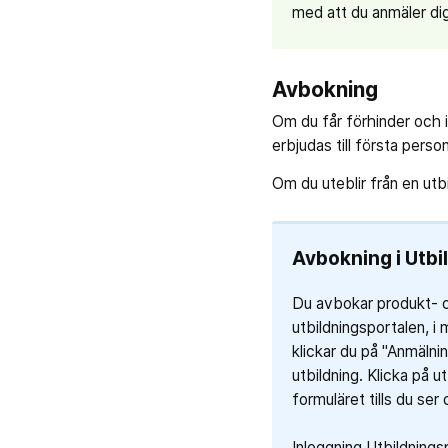
med att du anmäler dig 
Avbokning
Om du får förhinder och in
erbjudas till första perso
Om du uteblir från en utb
Avbokning i Utbi
Du avbokar produkt- o
utbildningsportalen, i
klickar du på "Anmälning
utbildning. Klicka på ut
formuläret tills du ser
Inloggning Utbildnings