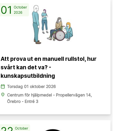
01
October
2026
Att prova ut en manuell rullstol, hur
svårt kan det va? -
kunskapsutbildning
calendar_today
Torsdag 01 oktober 2026
place
Centrum för hjälpmedel - Propellervägen 14,
Örebro - Entré 3
22
October