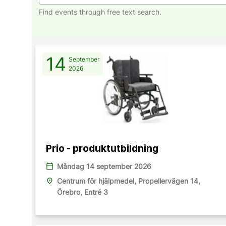
Find events through free text search.
14
September
2026
Prio - produktutbildning
calendar_today
Måndag 14 september 2026
place
Centrum för hjälpmedel, Propellervägen 14,
Örebro, Entré 3