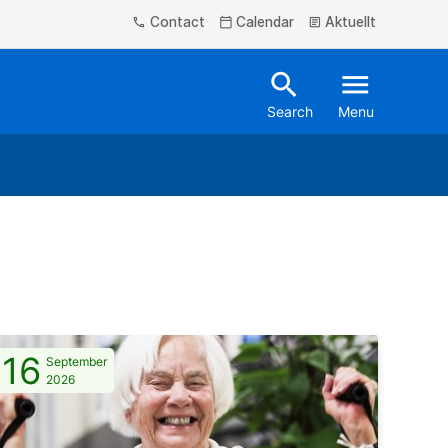
Contact
Calendar
Aktuellt
phone
calendar_today
article
search
menu
Search
Menu
16
September
2026