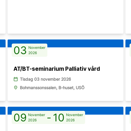
03
November
2026
AT/BT-seminarium Palliativ vård
calendar_today
Tisdag 03 november 2026
place
Bohmanssonssalen, B-huset, USÖ
09
-
10
November
November
2026
2026