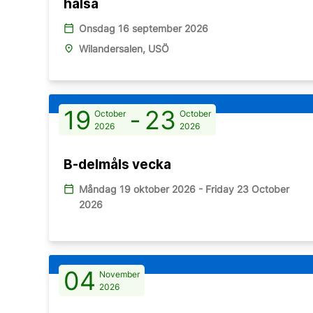
hälsa
calendar_today
Onsdag 16 september 2026
place
Wilandersalen, USÖ
19
-
23
October
October
2026
2026
B-delmåls vecka
calendar_today
Måndag 19 oktober 2026 - Friday 23 October
2026
04
November
2026