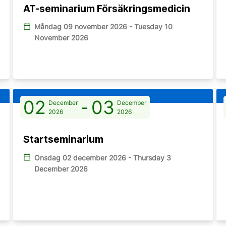
AT-seminarium Försäkringsmedicin
calendar_today
Måndag 09 november 2026 - Tuesday 10
November 2026
02
-
03
December
December
2026
2026
Startseminarium
calendar_today
Onsdag 02 december 2026 - Thursday 3
December 2026