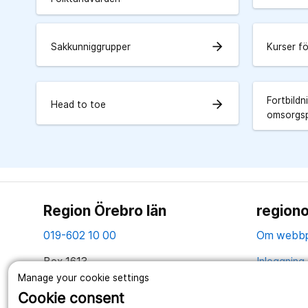
arrow_forward
Sakkunniggrupper
Kurser fö
Fortbildn
arrow_forward
Head to toe
omsorgs
Region Örebro län
regiono
019-602 10 00
Om webbp
Box 1613
Inloggning 
701 16 Örebro
Manage your cookie settings
Hantering 
Cookie consent
Tillsammans skapar vi ett bättre liv