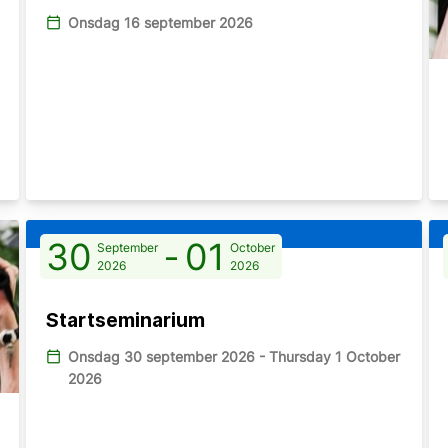
calendar_today
Onsdag 16 september 2026
30
-
01
September
October
2026
2026
Startseminarium
calendar_today
Onsdag 30 september 2026 - Thursday 1 October
2026