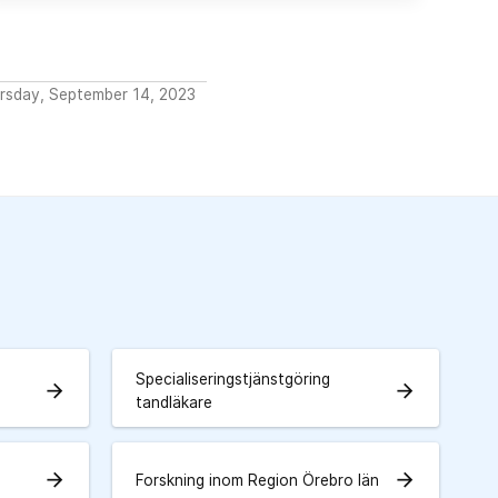
ursday, September 14, 2023
Specialiseringstjänstgöring
arrow_forward
arrow_forward
tandläkare
arrow_forward
arrow_forward
Forskning inom Region Örebro län