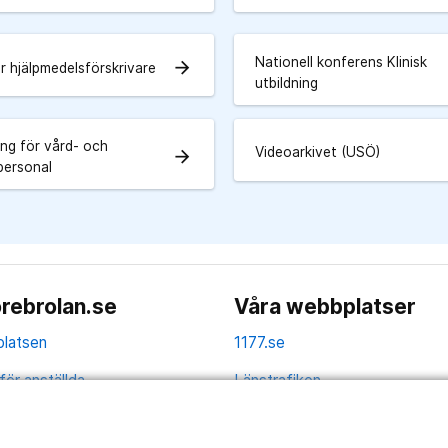
Nationell konferens Klinisk
arrow_forward
r hjälpmedelsförskrivare
utbildning
ing för vård- och
Videoarkivet (USÖ)
arrow_forward
personal
rebrolan.se
Våra webbplatser
latsen
1177.se
för anställda
Länstrafiken
av personuppgifter
Region Örebro län