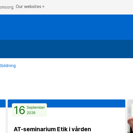
Our websites
add
 omsorg.
bildning
16
September
2026
AT-seminarium Etik i vården