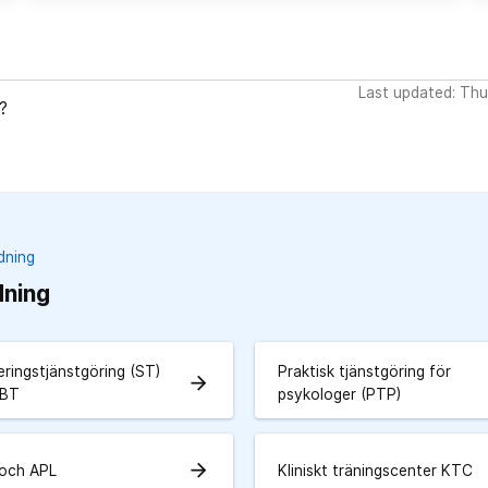
Last updated: Th
?
dning
dning
eringstjänstgöring (ST)
Praktisk tjänstgöring för
arrow_forward
 BT
psykologer (PTP)
arrow_forward
 och APL
Kliniskt träningscenter KTC