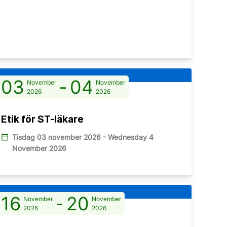
03
-
04
November
November
2026
2026
Etik för ST-läkare
calendar_today
Tisdag 03 november 2026 - Wednesday 4
November 2026
16
-
20
November
November
2026
2026