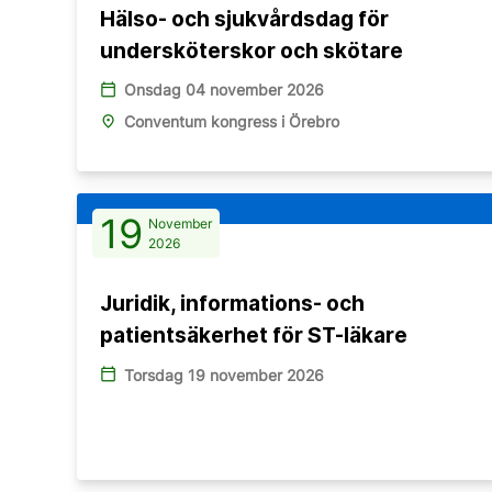
Hälso- och sjukvårdsdag för
undersköterskor och skötare
calendar_today
Onsdag 04 november 2026
place
Conventum kongress i Örebro
19
November
2026
Juridik, informations- och
patientsäkerhet för ST-läkare
calendar_today
Torsdag 19 november 2026