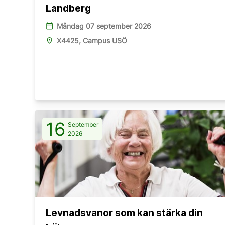
Landberg
calendar_today
Måndag 07 september 2026
place
X4425, Campus USÖ
16
September
2026
Levnadsvanor som kan stärka din