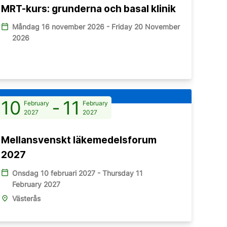
MRT-kurs: grunderna och basal klinik
calendar_today
Måndag 16 november 2026 - Friday 20 November
2026
10
-
11
February
February
2027
2027
Mellansvenskt läkemedelsforum
2027
calendar_today
Onsdag 10 februari 2027 - Thursday 11
February 2027
place
Västerås