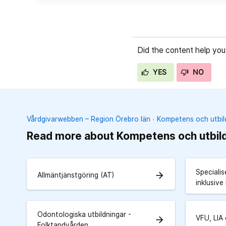
Did the content help you
YES
NO
Vårdgivarwebben – Region Örebro län
Kompetens och utbil
Read more about Kompetens och utbil
Specialis
arrow_forward
Allmäntjänstgöring (AT)
inklusive
Odontologiska utbildningar -
VFU, LIA
arrow_forward
Folktandvården