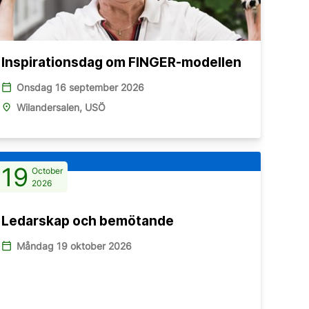
Inspirationsdag om FINGER-modellen
calendar_today
Onsdag 16 september 2026
place
Wilandersalen, USÖ
19
October
2026
Ledarskap och bemötande
calendar_today
Måndag 19 oktober 2026