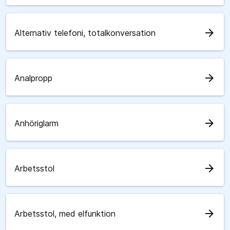
arrow_forward
Alternativ telefoni, totalkonversation
arrow_forward
Analpropp
arrow_forward
Anhöriglarm
arrow_forward
Arbetsstol
arrow_forward
Arbetsstol, med elfunktion