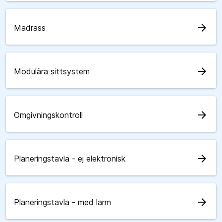
arrow_forward
Madrass
arrow_forward
Modulära sittsystem
arrow_forward
Omgivningskontroll
arrow_forward
Planeringstavla - ej elektronisk
arrow_forward
Planeringstavla - med larm