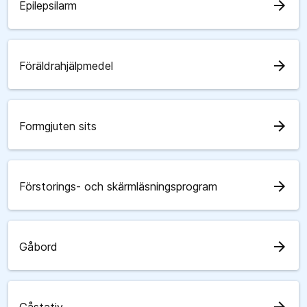
arrow_forward
Epilepsilarm
arrow_forward
Föräldrahjälpmedel
arrow_forward
Formgjuten sits
arrow_forward
Förstorings- och skärmläsningsprogram
arrow_forward
Gåbord