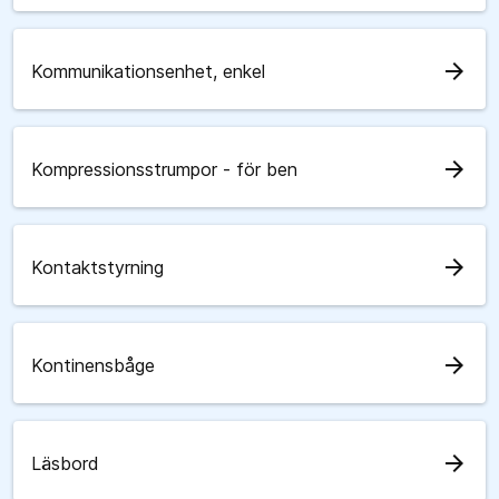
arrow_forward
Kommunikationsenhet, enkel
arrow_forward
Kompressionsstrumpor - för ben
arrow_forward
Kontaktstyrning
arrow_forward
Kontinensbåge
arrow_forward
Läsbord