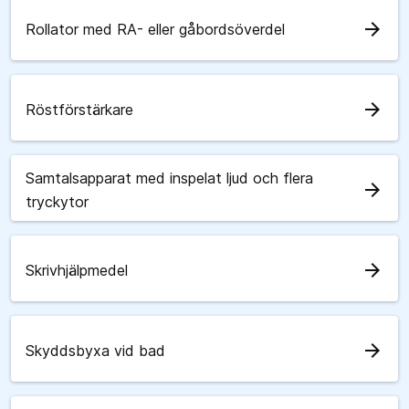
arrow_forward
Rollator med RA- eller gåbordsöverdel
arrow_forward
Röstförstärkare
Samtalsapparat med inspelat ljud och flera
arrow_forward
tryckytor
arrow_forward
Skrivhjälpmedel
arrow_forward
Skyddsbyxa vid bad