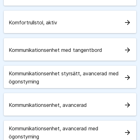
arrow_forward
Komfortrullstol, aktiv
arrow_forward
Kommunikationsenhet med tangentbord
Kommunikationsenhet styrsätt, avancerad med
arrow_forward
ögonstyrning
arrow_forward
Kommunikationsenhet, avancerad
Kommunikationsenhet, avancerad med
arrow_forward
ögonstyrning