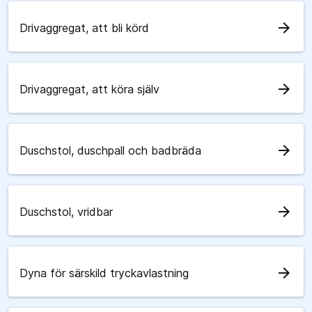
arrow_forward
Drivaggregat, att bli körd
arrow_forward
Drivaggregat, att köra själv
arrow_forward
Duschstol, duschpall och badbräda
arrow_forward
Duschstol, vridbar
arrow_forward
Dyna för särskild tryckavlastning