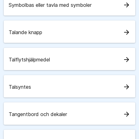
arrow_forward
Symbolbas eller tavla med symboler
arrow_forward
Talande knapp
arrow_forward
Talflytshjälpmedel
arrow_forward
Talsyntes
arrow_forward
Tangentbord och dekaler