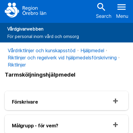
search
menu
Search
Menu
Vårdgivarwebben
För personal inom vård och omsorg
Vårdriktlinjer och kunskapsstöd
Hjälpmedel
Riktlinjer och regelverk vid hjälpmedelsförskrivning
Riktlinjer
Tarmsköljningshjälpmedel
Förskrivare
Målgrupp - för vem?