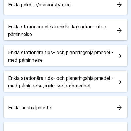
arrow_forward
Enkla pekdon/markörstyrning
Enkla stationära elektroniska kalendrar - utan
arrow_forward
påminnelse
Enkla stationära tids- och planeringshjälpmedel -
arrow_forward
med påminnelse
Enkla stationära tids- och planeringshjälpmedel -
arrow_forward
med påminnelse, inklusive bärbarenhet
arrow_forward
Enkla tidshjälpmedel