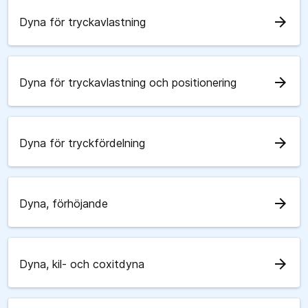
arrow_forward
Dyna för tryckavlastning
arrow_forward
Dyna för tryckavlastning och positionering
arrow_forward
Dyna för tryckfördelning
arrow_forward
Dyna, förhöjande
arrow_forward
Dyna, kil- och coxitdyna