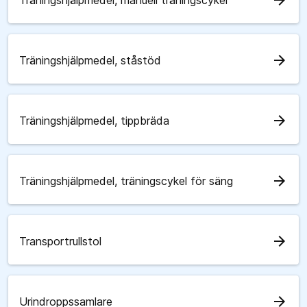
arrow_forward
Träningshjälpmedel, manuell träningscykel
arrow_forward
Träningshjälpmedel, ståstöd
arrow_forward
Träningshjälpmedel, tippbräda
arrow_forward
Träningshjälpmedel, träningscykel för säng
arrow_forward
Transportrullstol
arrow_forward
Urindroppssamlare