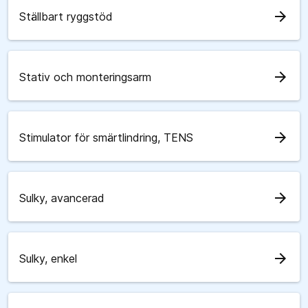
arrow_forward
Ställbart ryggstöd
arrow_forward
Stativ och monteringsarm
arrow_forward
Stimulator för smärtlindring, TENS
arrow_forward
Sulky, avancerad
arrow_forward
Sulky, enkel