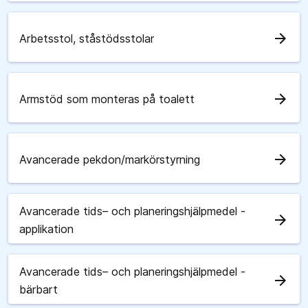
arrow_forward
Arbetsstol, ståstödsstolar
arrow_forward
Armstöd som monteras på toalett
arrow_forward
Avancerade pekdon/markörstyrning
Avancerade tids– och planeringshjälpmedel -
arrow_forward
applikation
Avancerade tids– och planeringshjälpmedel -
arrow_forward
bärbart