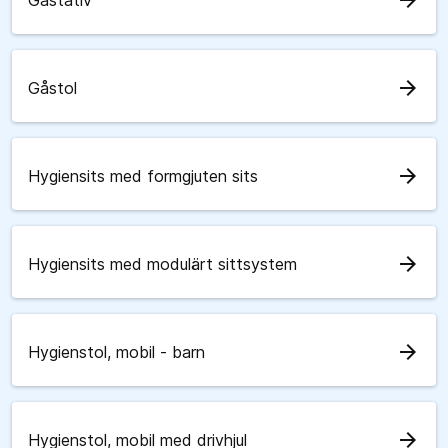
arrow_forward
Gåstativ
arrow_forward
Gåstol
arrow_forward
Hygiensits med formgjuten sits
arrow_forward
Hygiensits med modulärt sittsystem
arrow_forward
Hygienstol, mobil - barn
arrow_forward
Hygienstol, mobil med drivhjul