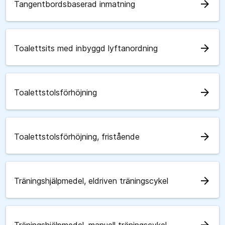
arrow_forward
Tangentbordsbaserad inmatning
arrow_forward
Toalettsits med inbyggd lyftanordning
arrow_forward
Toalettstolsförhöjning
arrow_forward
Toalettstolsförhöjning, fristående
arrow_forward
Träningshjälpmedel, eldriven träningscykel