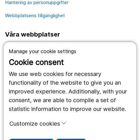
Hantering av personuppgifter
Webbplatsens tillgänglighet
Våra webbplatser
1177.se
Manage your cookie settings
Länstrafiken
Cookie consent
Region Örebro län
We use web cookies for necessary
functionality of the website to give you an
improved experience. Additionally, with your
Följ oss
consent, we are able to compile a set of
Facebook
statistic information to improve our website.
Instagram
portrait
Customize cookies
Linked In
work_outline