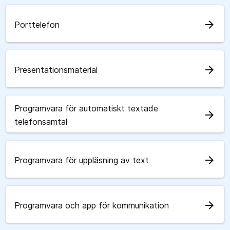
arrow_forward
Porttelefon
arrow_forward
Presentationsmaterial
Programvara för automatiskt textade
arrow_forward
telefonsamtal
arrow_forward
Programvara för uppläsning av text
arrow_forward
Programvara och app för kommunikation