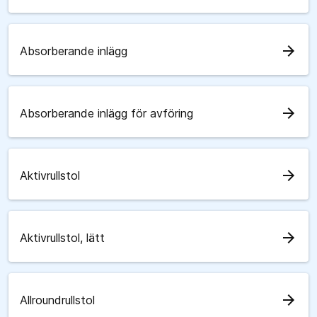
arrow_forward
Absorberande inlägg
arrow_forward
Absorberande inlägg för avföring
arrow_forward
Aktivrullstol
arrow_forward
Aktivrullstol, lätt
arrow_forward
Allroundrullstol