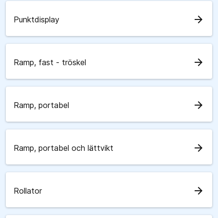
arrow_forward
Punktdisplay
arrow_forward
Ramp, fast - tröskel
arrow_forward
Ramp, portabel
arrow_forward
Ramp, portabel och lättvikt
arrow_forward
Rollator