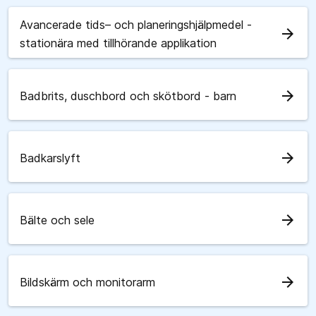
Avancerade tids– och planeringshjälpmedel -
arrow_forward
stationära med tillhörande applikation
arrow_forward
Badbrits, duschbord och skötbord - barn
arrow_forward
Badkarslyft
arrow_forward
Bälte och sele
arrow_forward
Bildskärm och monitorarm