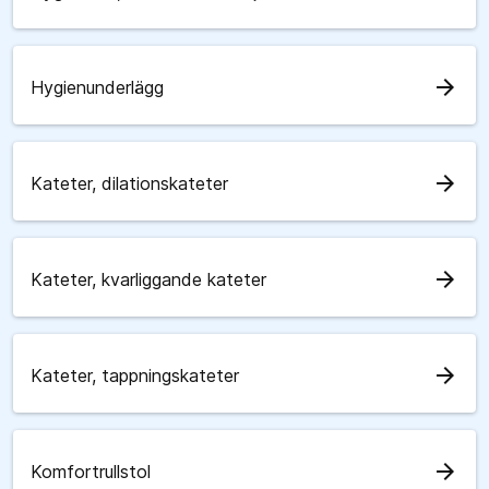
arrow_forward
Hygienunderlägg
arrow_forward
Kateter, dilationskateter
arrow_forward
Kateter, kvarliggande kateter
arrow_forward
Kateter, tappningskateter
arrow_forward
Komfortrullstol