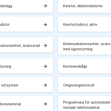
arrow_forward
derlägg
Kateter, dilationskateter
arrow_forward
llstol
Komfortrullstol, aktiv
Kommunikationsenhet, avanc
arrow_forward
ationsenhet, avancerad
med ögonstyrning
arrow_forward
tyrning
Kontinensbåge
arrow_forward
 sittsystem
Omgivningskontroll
Programvara för automatiskt
arrow_forward
tionsmaterial
textade telefonsamtal