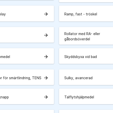
arrow_forward
play
Ramp, fast - tröskel
Rollator med RA- eller
arrow_forward
gåbordsöverdel
arrow_forward
lpmedel
Skyddsbyxa vid bad
arrow_forward
r för smärtlindring, TENS
Sulky, avancerad
arrow_forward
knapp
Talflytshjälpmedel