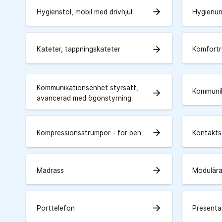
arrow_forward
Hygienstol, mobil med drivhjul
Hygienun
arrow_forward
Kateter, tappningskateter
Komfortru
Kommunikationsenhet styrsätt,
Kommunik
arrow_forward
avancerad med ögonstyrning
arrow_forward
Kompressionsstrumpor - för ben
Kontakts
arrow_forward
Madrass
Modulära
arrow_forward
Porttelefon
Presenta