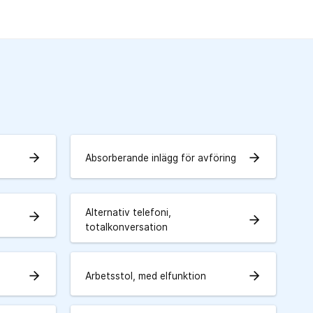
arrow_forward
arrow_forward
Absorberande inlägg för avföring
Alternativ telefoni,
arrow_forward
arrow_forward
totalkonversation
arrow_forward
arrow_forward
Arbetsstol, med elfunktion