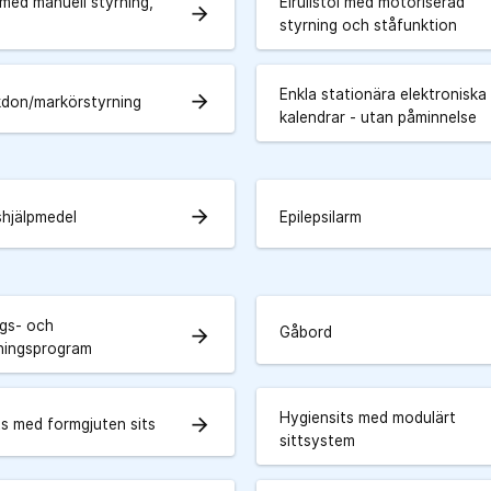
l med manuell styrning,
Elrullstol med motoriserad
arrow_forward
styrning och ståfunktion
Enkla stationära elektroniska
arrow_forward
kdon/markörstyrning
kalendrar - utan påminnelse
arrow_forward
shjälpmedel
Epilepsilarm
ngs- och
Gåbord
arrow_forward
ningsprogram
Hygiensits med modulärt
arrow_forward
ts med formgjuten sits
sittsystem