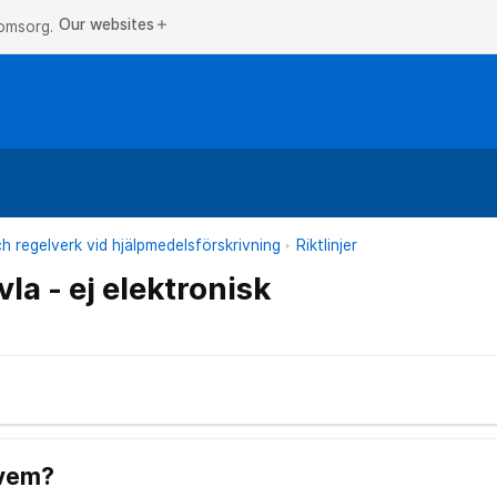
Our websites
add
 omsorg.
och regelverk vid hjälpmedelsförskrivning
Riktlinjer
la - ej elektronisk
 vem?