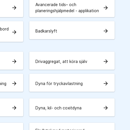
Avancerade tids– och
arrow_forward
arrow_forward
planeringshjälpmedel - applikation
tbord
arrow_forward
Badkarslyft
arrow_forward
arrow_forward
arrow_forward
Drivaggregat, att köra själv
arrow_forward
arrow_forward
ning
Dyna för tryckavlastning
arrow_forward
arrow_forward
Dyna, kil- och coxitdyna