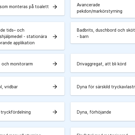
Avancerade
arrow_forward
som monteras på toalett
pekdon/markörstyrning
de tids– och
Badbrits, duschbord och skö
arrow_forward
shjälpmedel - stationära
- barn
örande applikation
arrow_forward
m och monitorarm
Drivaggregat, att bli körd
arrow_forward
, vridbar
Dyna för särskild tryckavlast
arrow_forward
 tryckfördelning
Dyna, förhöjande