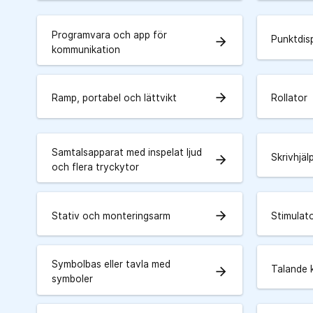
Programvara och app för
Punktdis
arrow_forward
kommunikation
arrow_forward
Ramp, portabel och lättvikt
Rollator
Samtalsapparat med inspelat ljud
Skrivhjä
arrow_forward
och flera tryckytor
arrow_forward
Stativ och monteringsarm
Stimulato
Symbolbas eller tavla med
Talande 
arrow_forward
symboler