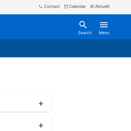
Contact
Calendar
Aktuellt
phone
calendar_today
article
search
menu
Search
Menu