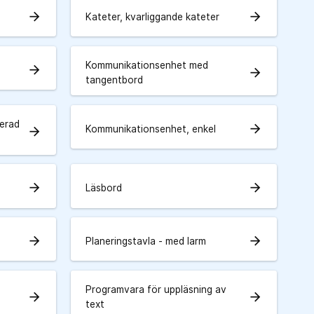
arrow_forward
arrow_forward
Kateter, kvarliggande kateter
Kommunikationsenhet med
arrow_forward
arrow_forward
tangentbord
erad
arrow_forward
Kommunikationsenhet, enkel
arrow_forward
arrow_forward
arrow_forward
Läsbord
arrow_forward
arrow_forward
Planeringstavla - med larm
Programvara för uppläsning av
arrow_forward
arrow_forward
text