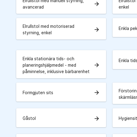
Elrullstol med manuell styrning,
Elrullsto
arrow_forward
avancerad
enkel
Elrullstol med motoriserad
Enkla pe
arrow_forward
styrning, enkel
Enkla stationära tids- och
Enkla tid
arrow_forward
planeringshjälpmedel - med
påminnelse, inklusive bärbarenhet
Förstori
arrow_forward
Formgjuten sits
skärmläs
arrow_forward
Gåstol
Hygiensi