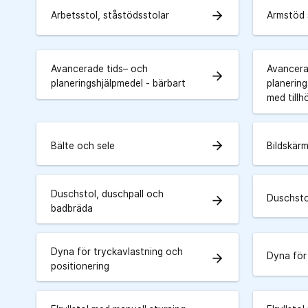
arrow_forward
Arbetsstol, ståstödsstolar
Armstöd 
Avancerade tids– och
Avancera
arrow_forward
planeringshjälpmedel - bärbart
planering
med tillh
arrow_forward
Bälte och sele
Bildskär
Duschstol, duschpall och
Duschstol
arrow_forward
badbräda
Dyna för tryckavlastning och
Dyna för
arrow_forward
positionering