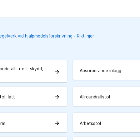
regelverk vid hjälpmedelsförskrivning
Riktlinjer
nde allt-i-ett-skydd,
Absorberande inlägg
arrow_forward
arrow_forward
tol, lätt
Allroundrullstol
arrow_forward
arm
Arbetsstol