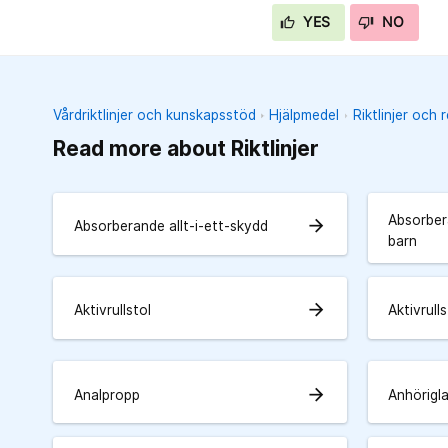
YES
NO
Vårdriktlinjer och kunskapsstöd
Hjälpmedel
Riktlinjer och 
Read more about Riktlinjer
Absorbera
arrow_forward
Absorberande allt-i-ett-skydd
barn
arrow_forward
Aktivrullstol
Aktivrulls
arrow_forward
Analpropp
Anhörigl