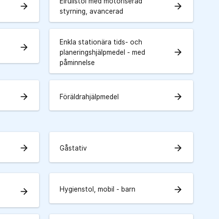
Elrullstol med motoriserad
arrow_forward
arrow_forward
styrning, avancerad
Enkla stationära tids- och
arrow_forward
arrow_forward
planeringshjälpmedel - med
påminnelse
arrow_forward
arrow_forward
Föräldrahjälpmedel
arrow_forward
arrow_forward
Gåstativ
arrow_forward
Hygienstol, mobil - barn
arrow_forward