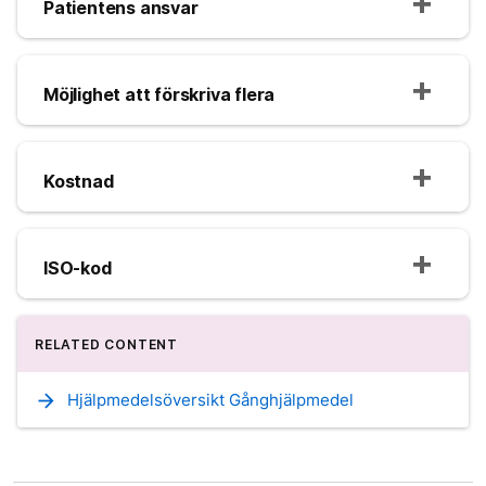
Patientens ansvar
Möjlighet att förskriva flera
Kostnad
ISO-kod
RELATED CONTENT
arrow_forward
Hjälpmedelsöversikt Gånghjälpmedel