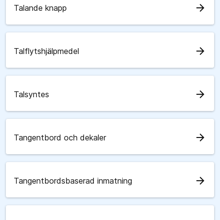
arrow_forward
Talande knapp
arrow_forward
Talflytshjälpmedel
arrow_forward
Talsyntes
arrow_forward
Tangentbord och dekaler
arrow_forward
Tangentbordsbaserad inmatning