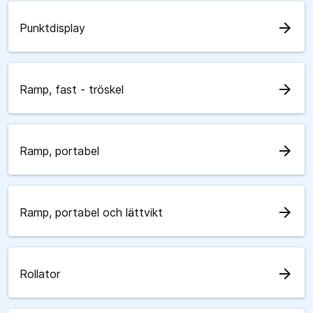
arrow_forward
Punktdisplay
arrow_forward
Ramp, fast - tröskel
arrow_forward
Ramp, portabel
arrow_forward
Ramp, portabel och lättvikt
arrow_forward
Rollator