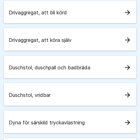
arrow_forward
Drivaggregat, att bli körd
arrow_forward
Drivaggregat, att köra själv
arrow_forward
Duschstol, duschpall och badbräda
arrow_forward
Duschstol, vridbar
arrow_forward
Dyna för särskild tryckavlastning