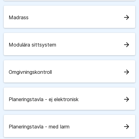
arrow_forward
Madrass
arrow_forward
Modulära sittsystem
arrow_forward
Omgivningskontroll
arrow_forward
Planeringstavla - ej elektronisk
arrow_forward
Planeringstavla - med larm