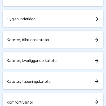
arrow_forward
Hygienunderlägg
arrow_forward
Kateter, dilationskateter
arrow_forward
Kateter, kvarliggande kateter
arrow_forward
Kateter, tappningskateter
arrow_forward
Komfortrullstol