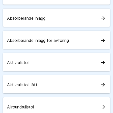
arrow_forward
Absorberande inlägg
arrow_forward
Absorberande inlägg för avföring
arrow_forward
Aktivrullstol
arrow_forward
Aktivrullstol, lätt
arrow_forward
Allroundrullstol