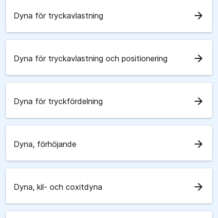
arrow_forward
Dyna för tryckavlastning
arrow_forward
Dyna för tryckavlastning och positionering
arrow_forward
Dyna för tryckfördelning
arrow_forward
Dyna, förhöjande
arrow_forward
Dyna, kil- och coxitdyna