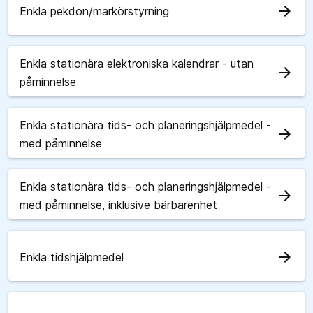
arrow_forward
Enkla pekdon/markörstyrning
Enkla stationära elektroniska kalendrar - utan
arrow_forward
påminnelse
Enkla stationära tids- och planeringshjälpmedel -
arrow_forward
med påminnelse
Enkla stationära tids- och planeringshjälpmedel -
arrow_forward
med påminnelse, inklusive bärbarenhet
arrow_forward
Enkla tidshjälpmedel