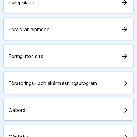
arrow_forward
Epilepsilarm
arrow_forward
Föräldrahjälpmedel
arrow_forward
Formgjuten sits
arrow_forward
Förstorings- och skärmläsningsprogram
arrow_forward
Gåbord