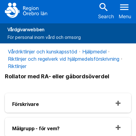
search
menu
Search
Menu
Vårdgivarwebben
För personal inom vård och omsorg
Vårdriktlinjer och kunskapsstöd
Hjälpmedel
Riktlinjer och regelverk vid hjälpmedelsförskrivning
Riktlinjer
Rollator med RA- eller gåbordsöverdel
Förskrivare
Målgrupp - för vem?