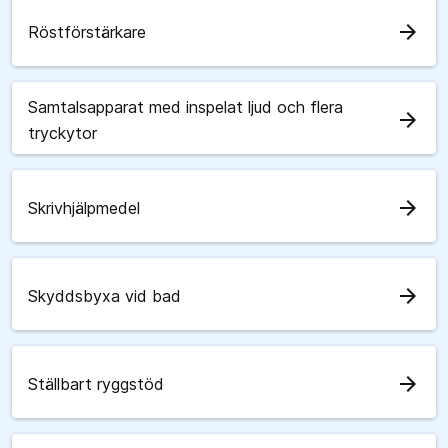
arrow_forward
Röstförstärkare
Samtalsapparat med inspelat ljud och flera
arrow_forward
tryckytor
arrow_forward
Skrivhjälpmedel
arrow_forward
Skyddsbyxa vid bad
arrow_forward
Ställbart ryggstöd