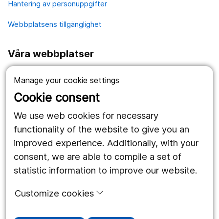
Hantering av personuppgifter
Webbplatsens tillgänglighet
Våra webbplatser
1177.se
Manage your cookie settings
Länstrafiken
Cookie consent
Region Örebro län
We use web cookies for necessary
functionality of the website to give you an
improved experience. Additionally, with your
Följ oss
consent, we are able to compile a set of
Facebook
statistic information to improve our website.
Instagram
portrait
Customize cookies
Linked In
work_outline