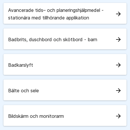
Avancerade tids– och planeringshjälpmedel -
arrow_forward
stationära med tillhörande applikation
arrow_forward
Badbrits, duschbord och skötbord - barn
arrow_forward
Badkarslyft
arrow_forward
Bälte och sele
arrow_forward
Bildskärm och monitorarm