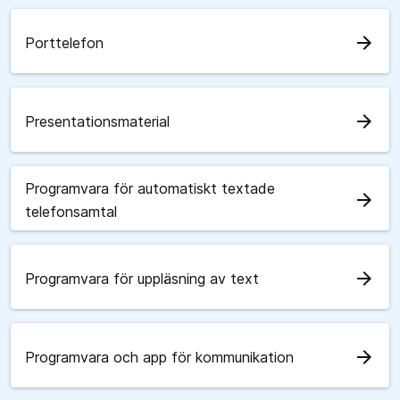
arrow_forward
Porttelefon
arrow_forward
Presentationsmaterial
Programvara för automatiskt textade
arrow_forward
telefonsamtal
arrow_forward
Programvara för uppläsning av text
arrow_forward
Programvara och app för kommunikation