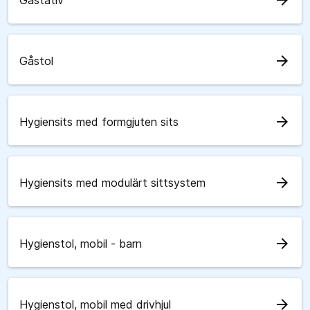
arrow_forward
Gåstativ
arrow_forward
Gåstol
arrow_forward
Hygiensits med formgjuten sits
arrow_forward
Hygiensits med modulärt sittsystem
arrow_forward
Hygienstol, mobil - barn
arrow_forward
Hygienstol, mobil med drivhjul