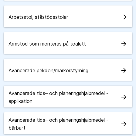
arrow_forward
Arbetsstol, ståstödsstolar
arrow_forward
Armstöd som monteras på toalett
arrow_forward
Avancerade pekdon/markörstyrning
Avancerade tids– och planeringshjälpmedel -
arrow_forward
applikation
Avancerade tids– och planeringshjälpmedel -
arrow_forward
bärbart