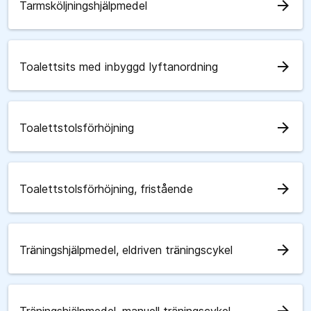
arrow_forward
Tarmsköljningshjälpmedel
arrow_forward
Toalettsits med inbyggd lyftanordning
arrow_forward
Toalettstolsförhöjning
arrow_forward
Toalettstolsförhöjning, fristående
arrow_forward
Träningshjälpmedel, eldriven träningscykel