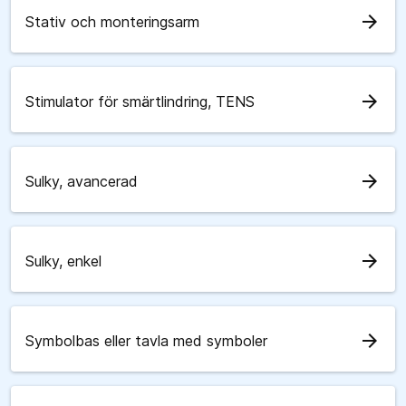
arrow_forward
Stativ och monteringsarm
arrow_forward
Stimulator för smärtlindring, TENS
arrow_forward
Sulky, avancerad
arrow_forward
Sulky, enkel
arrow_forward
Symbolbas eller tavla med symboler