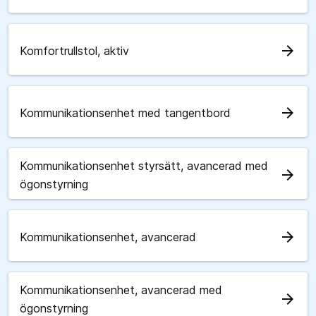
arrow_forward
Komfortrullstol, aktiv
arrow_forward
Kommunikationsenhet med tangentbord
Kommunikationsenhet styrsätt, avancerad med
arrow_forward
ögonstyrning
arrow_forward
Kommunikationsenhet, avancerad
Kommunikationsenhet, avancerad med
arrow_forward
ögonstyrning