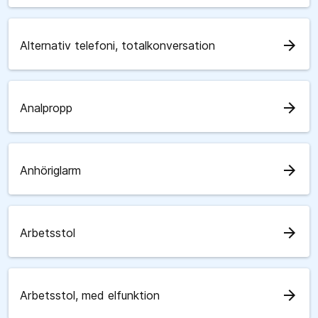
arrow_forward
Alternativ telefoni, totalkonversation
arrow_forward
Analpropp
arrow_forward
Anhöriglarm
arrow_forward
Arbetsstol
arrow_forward
Arbetsstol, med elfunktion