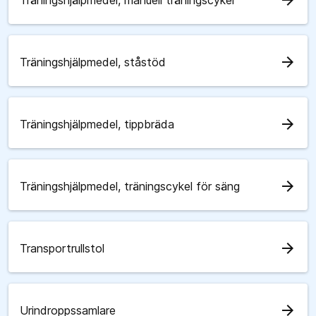
arrow_forward
Träningshjälpmedel, manuell träningscykel
arrow_forward
Träningshjälpmedel, ståstöd
arrow_forward
Träningshjälpmedel, tippbräda
arrow_forward
Träningshjälpmedel, träningscykel för säng
arrow_forward
Transportrullstol
arrow_forward
Urindroppssamlare