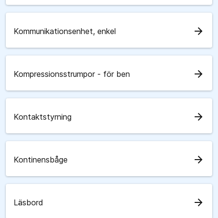
arrow_forward
Kommunikationsenhet, enkel
arrow_forward
Kompressionsstrumpor - för ben
arrow_forward
Kontaktstyrning
arrow_forward
Kontinensbåge
arrow_forward
Läsbord