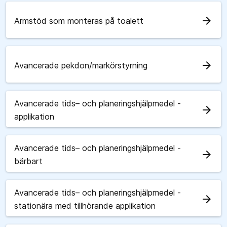
arrow_forward
Armstöd som monteras på toalett
arrow_forward
Avancerade pekdon/markörstyrning
Avancerade tids– och planeringshjälpmedel -
arrow_forward
applikation
Avancerade tids– och planeringshjälpmedel -
arrow_forward
bärbart
Avancerade tids– och planeringshjälpmedel -
arrow_forward
stationära med tillhörande applikation