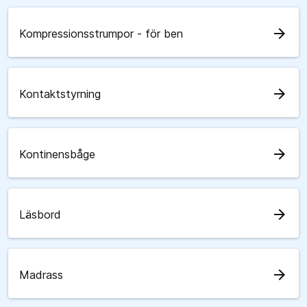
arrow_forward
Kompressionsstrumpor - för ben
arrow_forward
Kontaktstyrning
arrow_forward
Kontinensbåge
arrow_forward
Läsbord
arrow_forward
Madrass