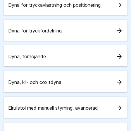
arrow_forward
Dyna för tryckavlastning och positionering
arrow_forward
Dyna för tryckfördelning
arrow_forward
Dyna, förhöjande
arrow_forward
Dyna, kil- och coxitdyna
arrow_forward
Elrullstol med manuell styrning, avancerad