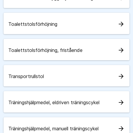
arrow_forward
Toalettstolsförhöjning
arrow_forward
Toalettstolsförhöjning, fristående
arrow_forward
Transportrullstol
arrow_forward
Träningshjälpmedel, eldriven träningscykel
arrow_forward
Träningshjälpmedel, manuell träningscykel