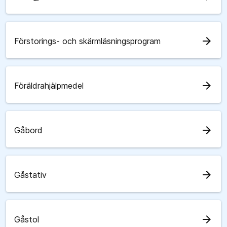
arrow_forward
Förstorings- och skärmläsningsprogram
arrow_forward
Föräldrahjälpmedel
arrow_forward
Gåbord
arrow_forward
Gåstativ
arrow_forward
Gåstol