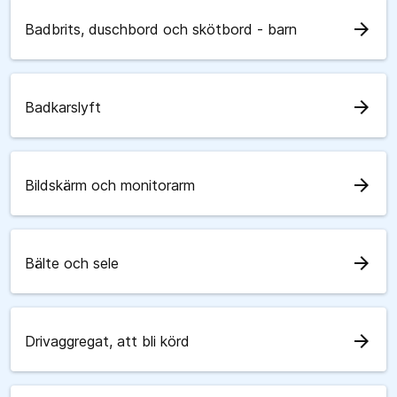
arrow_forward
Badbrits, duschbord och skötbord - barn
arrow_forward
Badkarslyft
arrow_forward
Bildskärm och monitorarm
arrow_forward
Bälte och sele
arrow_forward
Drivaggregat, att bli körd