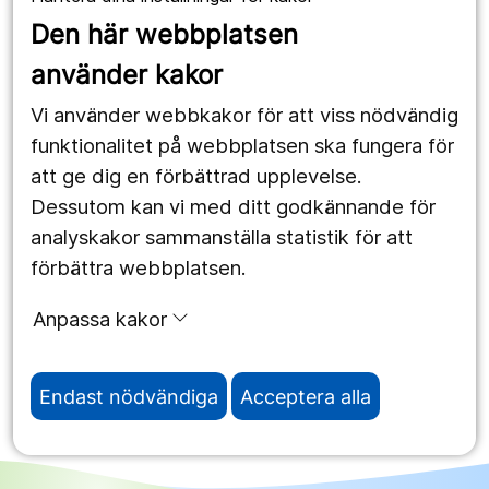
Våra webbplatser
Den här webbplatsen
1177.se
använder kakor
Länstrafiken
Vi använder webbkakor för att viss nödvändig
Region Örebro län
funktionalitet på webbplatsen ska fungera för
att ge dig en förbättrad upplevelse.
Dessutom kan vi med ditt godkännande för
Följ oss
analyskakor sammanställa statistik för att
Facebook
förbättra webbplatsen.
Instagram
portrait
Anpassa kakor
Linked In
work_outline
Endast nödvändiga
Acceptera alla