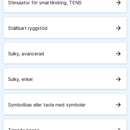
arrow_forward
Stimulator för smärtlindring, TENS
arrow_forward
Ställbart ryggstöd
arrow_forward
Sulky, avancerad
arrow_forward
Sulky, enkel
arrow_forward
Symbolbas eller tavla med symboler