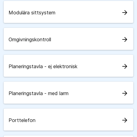
arrow_forward
Modulära sittsystem
arrow_forward
Omgivningskontroll
arrow_forward
Planeringstavla - ej elektronisk
arrow_forward
Planeringstavla - med larm
arrow_forward
Porttelefon