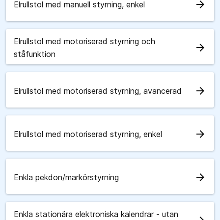
arrow_forward
Elrullstol med manuell styrning, enkel
Elrullstol med motoriserad styrning och
arrow_forward
ståfunktion
arrow_forward
Elrullstol med motoriserad styrning, avancerad
arrow_forward
Elrullstol med motoriserad styrning, enkel
arrow_forward
Enkla pekdon/markörstyrning
Enkla stationära elektroniska kalendrar - utan