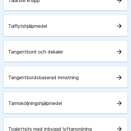
arrow_forward
Talande knapp
arrow_forward
Talflytshjälpmedel
arrow_forward
Tangentbord och dekaler
arrow_forward
Tangentbordsbaserad inmatning
arrow_forward
Tarmsköljningshjälpmedel
arrow_forward
Toalettsits med inbyggd lyftanordning