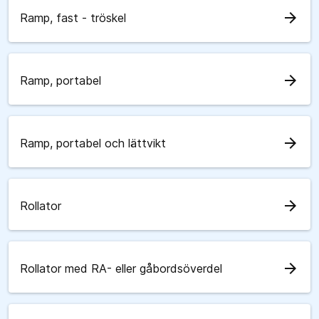
arrow_forward
Ramp, fast - tröskel
arrow_forward
Ramp, portabel
arrow_forward
Ramp, portabel och lättvikt
arrow_forward
Rollator
arrow_forward
Rollator med RA- eller gåbordsöverdel