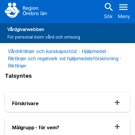
search
menu
Sök
Meny
Vårdgivarwebben
För personal inom vård och omsorg
Vårdriktlinjer och kunskapsstöd
Hjälpmedel
Riktlinjer och regelverk vid hjälpmedelsförskrivning
Riktlinjer
Talsyntes
Förskrivare
Målgrupp - för vem?