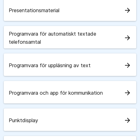
arrow_forward
Presentationsmaterial
Programvara för automatiskt textade
arrow_forward
telefonsamtal
arrow_forward
Programvara för uppläsning av text
arrow_forward
Programvara och app för kommunikation
arrow_forward
Punktdisplay