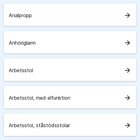
arrow_forward
Analpropp
arrow_forward
Anhöriglarm
arrow_forward
Arbetsstol
arrow_forward
Arbetsstol, med elfunktion
arrow_forward
Arbetsstol, ståstödsstolar