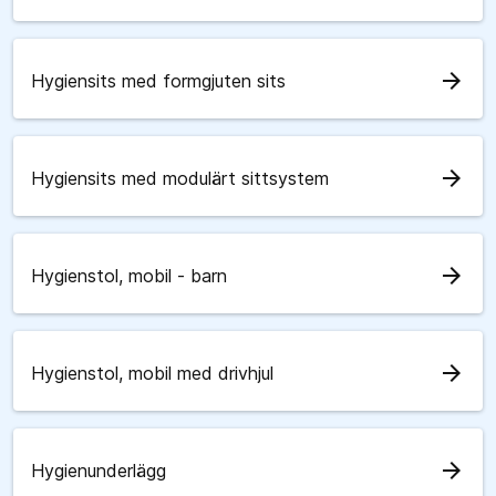
arrow_forward
Hygiensits med formgjuten sits
arrow_forward
Hygiensits med modulärt sittsystem
arrow_forward
Hygienstol, mobil - barn
arrow_forward
Hygienstol, mobil med drivhjul
arrow_forward
Hygienunderlägg