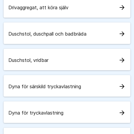
arrow_forward
Drivaggregat, att köra själv
arrow_forward
Duschstol, duschpall och badbräda
arrow_forward
Duschstol, vridbar
arrow_forward
Dyna för särskild tryckavlastning
arrow_forward
Dyna för tryckavlastning