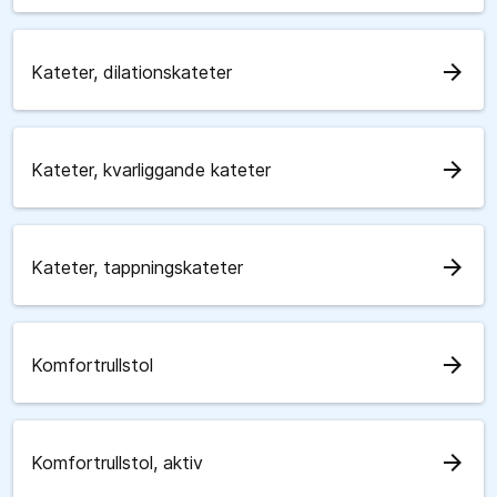
arrow_forward
Kateter, dilationskateter
arrow_forward
Kateter, kvarliggande kateter
arrow_forward
Kateter, tappningskateter
arrow_forward
Komfortrullstol
arrow_forward
Komfortrullstol, aktiv