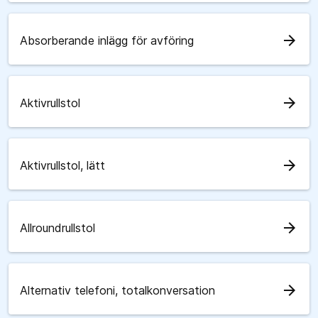
arrow_forward
Absorberande inlägg för avföring
arrow_forward
Aktivrullstol
arrow_forward
Aktivrullstol, lätt
arrow_forward
Allroundrullstol
arrow_forward
Alternativ telefoni, totalkonversation