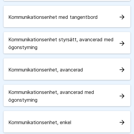
arrow_forward
Kommunikationsenhet med tangentbord
Kommunikationsenhet styrsätt, avancerad med
arrow_forward
ögonstyrning
arrow_forward
Kommunikationsenhet, avancerad
Kommunikationsenhet, avancerad med
arrow_forward
ögonstyrning
arrow_forward
Kommunikationsenhet, enkel