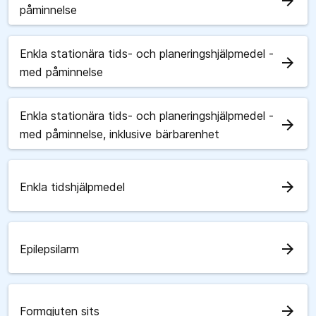
arrow_forward
påminnelse
Enkla stationära tids- och planeringshjälpmedel -
arrow_forward
med påminnelse
Enkla stationära tids- och planeringshjälpmedel -
arrow_forward
med påminnelse, inklusive bärbarenhet
arrow_forward
Enkla tidshjälpmedel
arrow_forward
Epilepsilarm
arrow_forward
Formgjuten sits