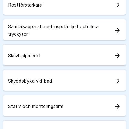
arrow_forward
Röstförstärkare
Samtalsapparat med inspelat ljud och flera
arrow_forward
tryckytor
arrow_forward
Skrivhjälpmedel
arrow_forward
Skyddsbyxa vid bad
arrow_forward
Stativ och monteringsarm