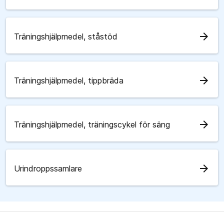
arrow_forward
Träningshjälpmedel, ståstöd
arrow_forward
Träningshjälpmedel, tippbräda
arrow_forward
Träningshjälpmedel, träningscykel för säng
arrow_forward
Urindroppssamlare