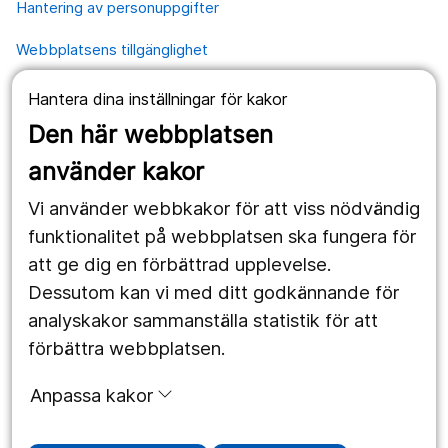
Hantering av personuppgifter
Webbplatsens tillgänglighet
Hantera dina inställningar för kakor
Våra webbplatser
Den här webbplatsen
1177.se
använder kakor
Länstrafiken
Vi använder webbkakor för att viss nödvändig
Region Örebro län
funktionalitet på webbplatsen ska fungera för
att ge dig en förbättrad upplevelse.
Dessutom kan vi med ditt godkännande för
Följ oss
analyskakor sammanställa statistik för att
Facebook
förbättra webbplatsen.
Instagram
portrait
Anpassa kakor
Linked In
work_outline