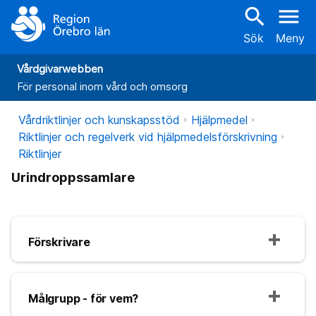
search
menu
Sök
Meny
Vårdgivarwebben
För personal inom vård och omsorg
Vårdriktlinjer och kunskapsstöd
Hjälpmedel
Riktlinjer och regelverk vid hjälpmedelsförskrivning
Riktlinjer
Urindroppssamlare
Förskrivare
Målgrupp - för vem?