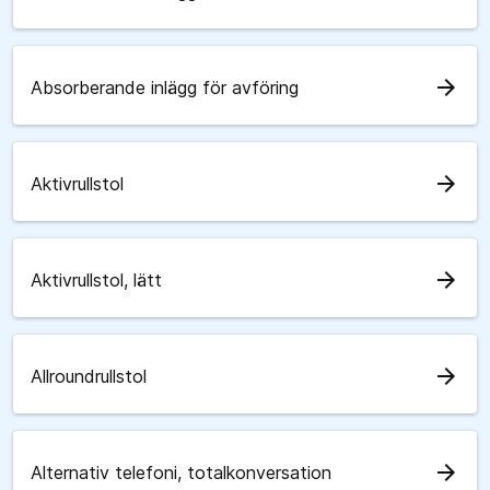
arrow_forward
Absorberande inlägg för avföring
arrow_forward
Aktivrullstol
arrow_forward
Aktivrullstol, lätt
arrow_forward
Allroundrullstol
arrow_forward
Alternativ telefoni, totalkonversation