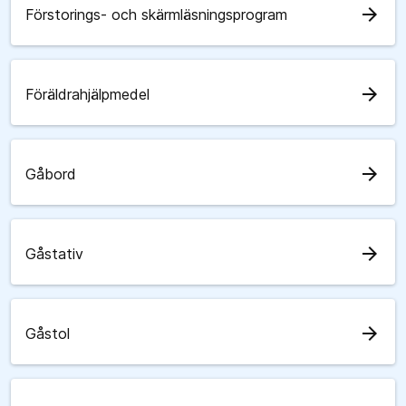
arrow_forward
Förstorings- och skärmläsningsprogram
arrow_forward
Föräldrahjälpmedel
arrow_forward
Gåbord
arrow_forward
Gåstativ
arrow_forward
Gåstol