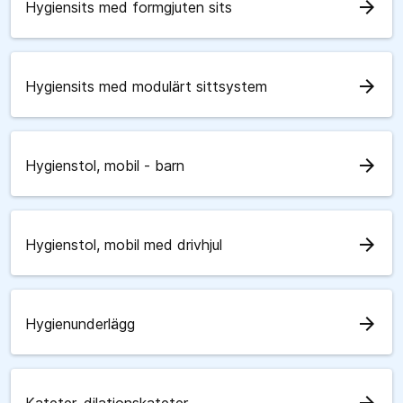
arrow_forward
Hygiensits med formgjuten sits
arrow_forward
Hygiensits med modulärt sittsystem
arrow_forward
Hygienstol, mobil - barn
arrow_forward
Hygienstol, mobil med drivhjul
arrow_forward
Hygienunderlägg