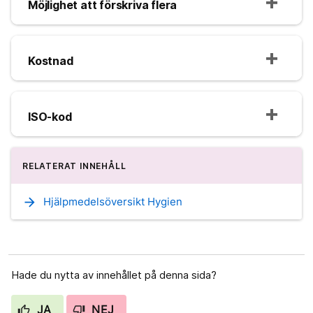
Möjlighet att förskriva flera
Kostnad
ISO-kod
RELATERAT INNEHÅLL
arrow_forward
Hjälpmedelsöversikt Hygien
Hade du nytta av innehållet på denna sida?
JA
NEJ