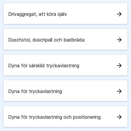
arrow_forward
Drivaggregat, att köra själv
arrow_forward
Duschstol, duschpall och badbräda
arrow_forward
Dyna för särskild tryckavlastning
arrow_forward
Dyna för tryckavlastning
arrow_forward
Dyna för tryckavlastning och positionering