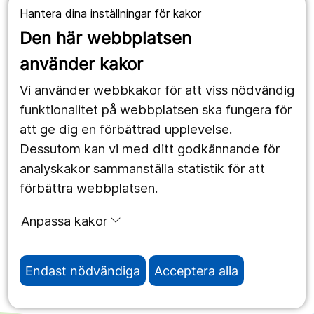
Hantera dina inställningar för kakor
Våra webbplatser
Den här webbplatsen
1177.se
använder kakor
Länstrafiken
Vi använder webbkakor för att viss nödvändig
Region Örebro län
funktionalitet på webbplatsen ska fungera för
att ge dig en förbättrad upplevelse.
Dessutom kan vi med ditt godkännande för
Följ oss
analyskakor sammanställa statistik för att
Facebook
förbättra webbplatsen.
Instagram
portrait
Anpassa kakor
Linked In
work_outline
Endast nödvändiga
Acceptera alla