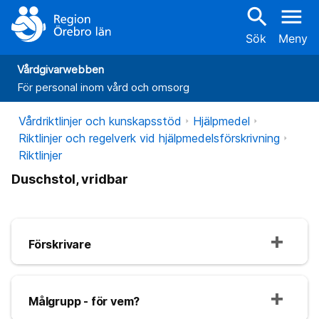
search
menu
Sök
Meny
Vårdgivarwebben
För personal inom vård och omsorg
Vårdriktlinjer och kunskapsstöd
Hjälpmedel
Riktlinjer och regelverk vid hjälpmedelsförskrivning
Riktlinjer
Duschstol, vridbar
Förskrivare
Målgrupp - för vem?