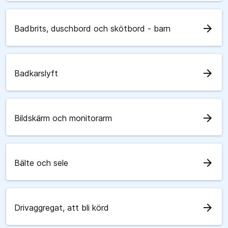
arrow_forward
Badbrits, duschbord och skötbord - barn
arrow_forward
Badkarslyft
arrow_forward
Bildskärm och monitorarm
arrow_forward
Bälte och sele
arrow_forward
Drivaggregat, att bli körd