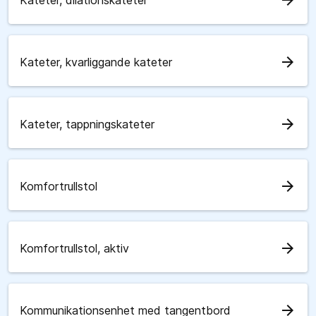
arrow_forward
Kateter, dilationskateter
arrow_forward
Kateter, kvarliggande kateter
arrow_forward
Kateter, tappningskateter
arrow_forward
Komfortrullstol
arrow_forward
Komfortrullstol, aktiv
arrow_forward
Kommunikationsenhet med tangentbord