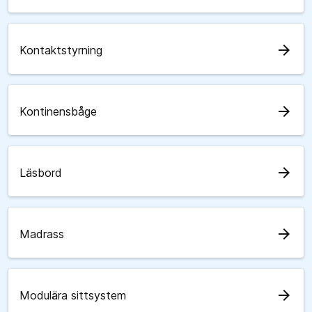
arrow_forward
Kontaktstyrning
arrow_forward
Kontinensbåge
arrow_forward
Läsbord
arrow_forward
Madrass
arrow_forward
Modulära sittsystem