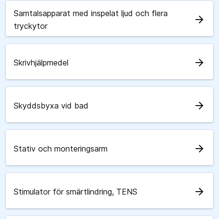
Samtalsapparat med inspelat ljud och flera
arrow_forward
tryckytor
arrow_forward
Skrivhjälpmedel
arrow_forward
Skyddsbyxa vid bad
arrow_forward
Stativ och monteringsarm
arrow_forward
Stimulator för smärtlindring, TENS