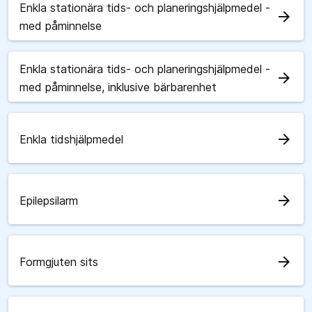
Enkla stationära tids- och planeringshjälpmedel -
arrow_forward
med påminnelse
Enkla stationära tids- och planeringshjälpmedel -
arrow_forward
med påminnelse, inklusive bärbarenhet
arrow_forward
Enkla tidshjälpmedel
arrow_forward
Epilepsilarm
arrow_forward
Formgjuten sits