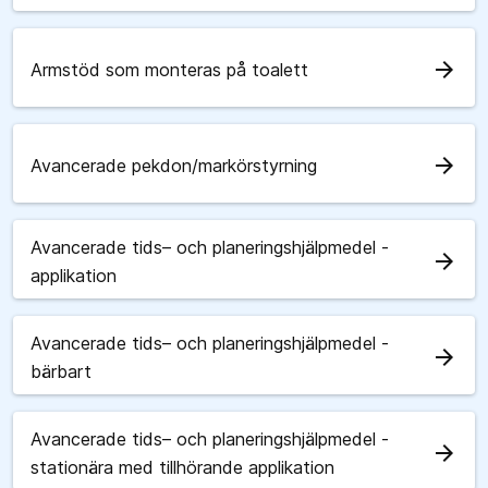
arrow_forward
Armstöd som monteras på toalett
arrow_forward
Avancerade pekdon/markörstyrning
Avancerade tids– och planeringshjälpmedel -
arrow_forward
applikation
Avancerade tids– och planeringshjälpmedel -
arrow_forward
bärbart
Avancerade tids– och planeringshjälpmedel -
arrow_forward
stationära med tillhörande applikation