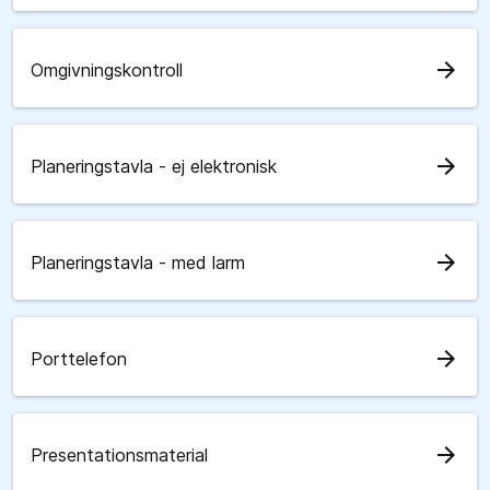
arrow_forward
Omgivningskontroll
arrow_forward
Planeringstavla - ej elektronisk
arrow_forward
Planeringstavla - med larm
arrow_forward
Porttelefon
arrow_forward
Presentationsmaterial