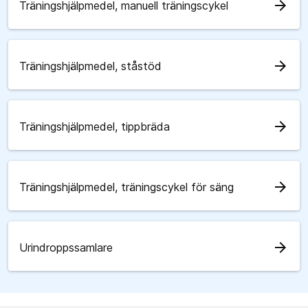
arrow_forward
Träningshjälpmedel, manuell träningscykel
arrow_forward
Träningshjälpmedel, ståstöd
arrow_forward
Träningshjälpmedel, tippbräda
arrow_forward
Träningshjälpmedel, träningscykel för säng
arrow_forward
Urindroppssamlare