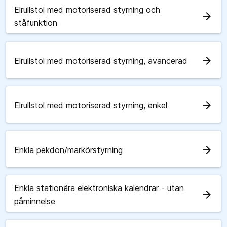
Elrullstol med motoriserad styrning och
arrow_forward
ståfunktion
arrow_forward
Elrullstol med motoriserad styrning, avancerad
arrow_forward
Elrullstol med motoriserad styrning, enkel
arrow_forward
Enkla pekdon/markörstyrning
Enkla stationära elektroniska kalendrar - utan
arrow_forward
påminnelse