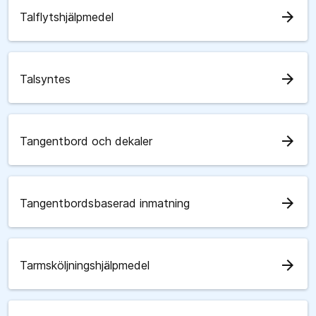
arrow_forward
Talflytshjälpmedel
arrow_forward
Talsyntes
arrow_forward
Tangentbord och dekaler
arrow_forward
Tangentbordsbaserad inmatning
arrow_forward
Tarmsköljningshjälpmedel