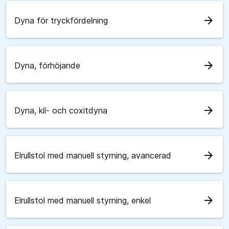
arrow_forward
Dyna för tryckfördelning
arrow_forward
Dyna, förhöjande
arrow_forward
Dyna, kil- och coxitdyna
arrow_forward
Elrullstol med manuell styrning, avancerad
arrow_forward
Elrullstol med manuell styrning, enkel