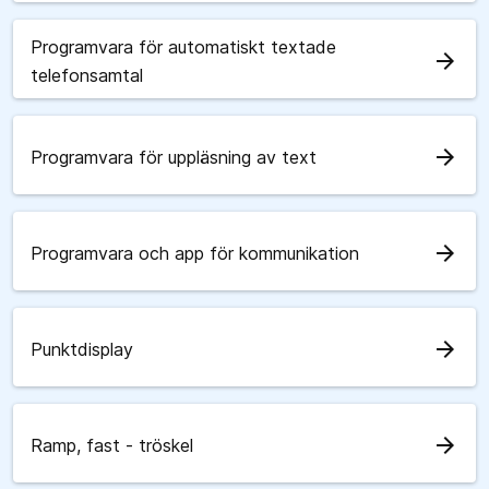
Programvara för automatiskt textade
arrow_forward
telefonsamtal
arrow_forward
Programvara för uppläsning av text
arrow_forward
Programvara och app för kommunikation
arrow_forward
Punktdisplay
arrow_forward
Ramp, fast - tröskel