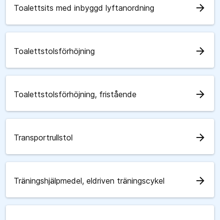
arrow_forward
Toalettsits med inbyggd lyftanordning
arrow_forward
Toalettstolsförhöjning
arrow_forward
Toalettstolsförhöjning, fristående
arrow_forward
Transportrullstol
arrow_forward
Träningshjälpmedel, eldriven träningscykel