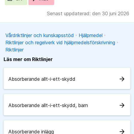
Senast uppdaterad: den 30 juni 2026
Vårdriktlinjer och kunskapsstöd
Hjälpmedel
Riktlinjer och regelverk vid hjälpmedelsförskrivning
Riktlinjer
Läs mer om Riktlinjer
arrow_forward
Absorberande allt-i-ett-skydd
arrow_forward
Absorberande allt-i-ett-skydd, barn
arrow_forward
Absorberande inlägg