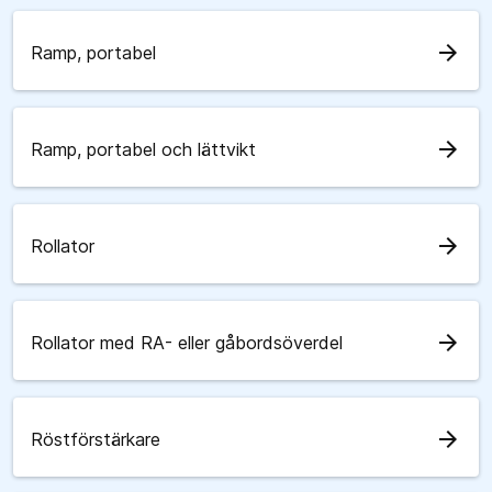
arrow_forward
Ramp, portabel
arrow_forward
Ramp, portabel och lättvikt
arrow_forward
Rollator
arrow_forward
Rollator med RA- eller gåbordsöverdel
arrow_forward
Röstförstärkare