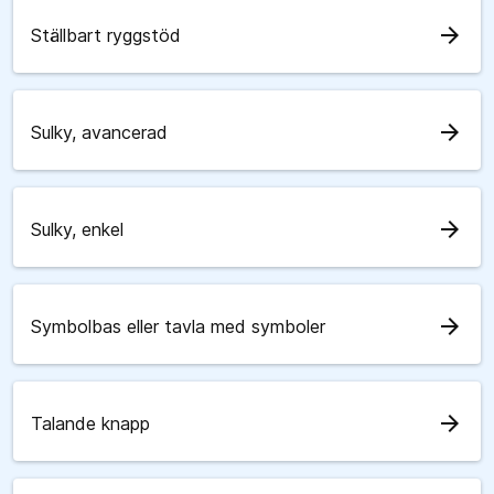
arrow_forward
Ställbart ryggstöd
arrow_forward
Sulky, avancerad
arrow_forward
Sulky, enkel
arrow_forward
Symbolbas eller tavla med symboler
arrow_forward
Talande knapp