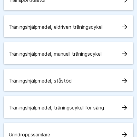
arrow_forward
Transportrullstol
arrow_forward
Träningshjälpmedel, eldriven träningscykel
arrow_forward
Träningshjälpmedel, manuell träningscykel
arrow_forward
Träningshjälpmedel, ståstöd
arrow_forward
Träningshjälpmedel, träningscykel för säng
arrow_forward
Urindroppssamlare