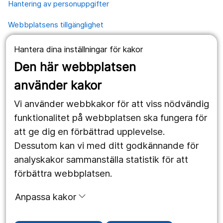
Hantering av personuppgifter
Webbplatsens tillgänglighet
Hantera dina inställningar för kakor
Våra webbplatser
Den här webbplatsen
1177.se
använder kakor
Länstrafiken
Vi använder webbkakor för att viss nödvändig
Region Örebro län
funktionalitet på webbplatsen ska fungera för
att ge dig en förbättrad upplevelse.
Dessutom kan vi med ditt godkännande för
Följ oss
analyskakor sammanställa statistik för att
Facebook
förbättra webbplatsen.
Instagram
portrait
Anpassa kakor
Linked In
work_outline