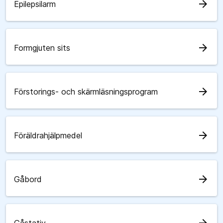
arrow_forward
Epilepsilarm
arrow_forward
Formgjuten sits
arrow_forward
Förstorings- och skärmläsningsprogram
arrow_forward
Föräldrahjälpmedel
arrow_forward
Gåbord