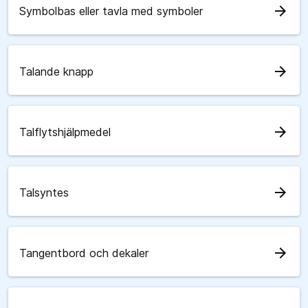
arrow_forward
Symbolbas eller tavla med symboler
arrow_forward
Talande knapp
arrow_forward
Talflytshjälpmedel
arrow_forward
Talsyntes
arrow_forward
Tangentbord och dekaler