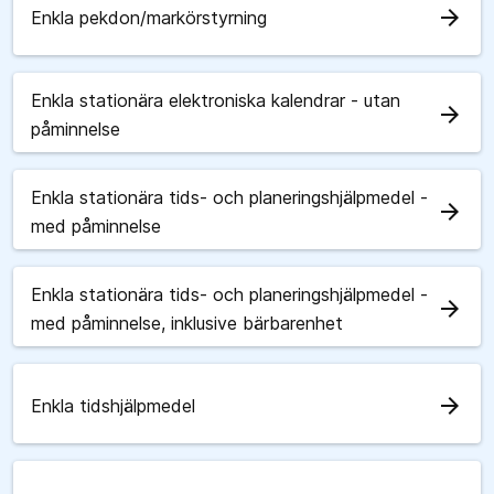
arrow_forward
Enkla pekdon/markörstyrning
Enkla stationära elektroniska kalendrar - utan
arrow_forward
påminnelse
Enkla stationära tids- och planeringshjälpmedel -
arrow_forward
med påminnelse
Enkla stationära tids- och planeringshjälpmedel -
arrow_forward
med påminnelse, inklusive bärbarenhet
arrow_forward
Enkla tidshjälpmedel