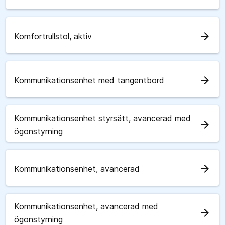
arrow_forward
Komfortrullstol, aktiv
arrow_forward
Kommunikationsenhet med tangentbord
Kommunikationsenhet styrsätt, avancerad med
arrow_forward
ögonstyrning
arrow_forward
Kommunikationsenhet, avancerad
Kommunikationsenhet, avancerad med
arrow_forward
ögonstyrning