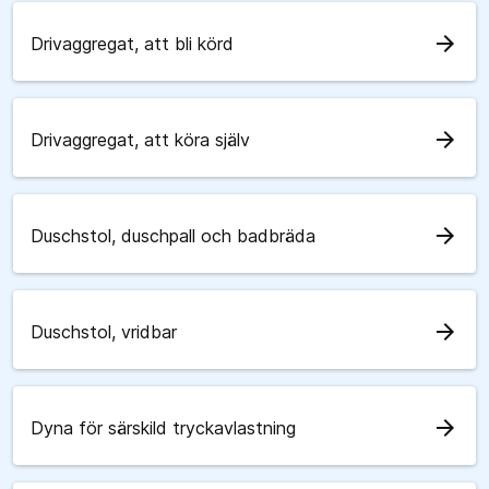
arrow_forward
Drivaggregat, att bli körd
arrow_forward
Drivaggregat, att köra själv
arrow_forward
Duschstol, duschpall och badbräda
arrow_forward
Duschstol, vridbar
arrow_forward
Dyna för särskild tryckavlastning