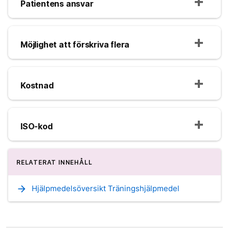
Patientens ansvar
Möjlighet att förskriva flera
Kostnad
ISO-kod
RELATERAT INNEHÅLL
arrow_forward
Hjälpmedelsöversikt Träningshjälpmedel