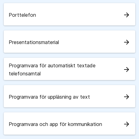
arrow_forward
Porttelefon
arrow_forward
Presentationsmaterial
Programvara för automatiskt textade
arrow_forward
telefonsamtal
arrow_forward
Programvara för uppläsning av text
arrow_forward
Programvara och app för kommunikation