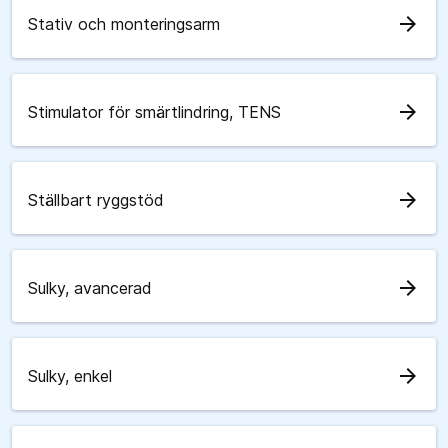
arrow_forward
Stativ och monteringsarm
arrow_forward
Stimulator för smärtlindring, TENS
arrow_forward
Ställbart ryggstöd
arrow_forward
Sulky, avancerad
arrow_forward
Sulky, enkel