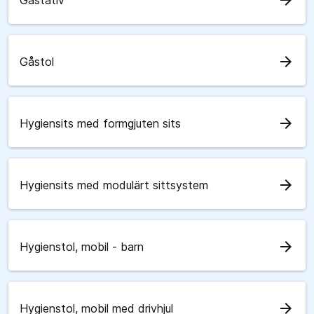
arrow_forward
Gåstativ
arrow_forward
Gåstol
arrow_forward
Hygiensits med formgjuten sits
arrow_forward
Hygiensits med modulärt sittsystem
arrow_forward
Hygienstol, mobil - barn
arrow_forward
Hygienstol, mobil med drivhjul