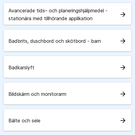
Avancerade tids– och planeringshjälpmedel -
arrow_forward
stationära med tillhörande applikation
arrow_forward
Badbrits, duschbord och skötbord - barn
arrow_forward
Badkarslyft
arrow_forward
Bildskärm och monitorarm
arrow_forward
Bälte och sele