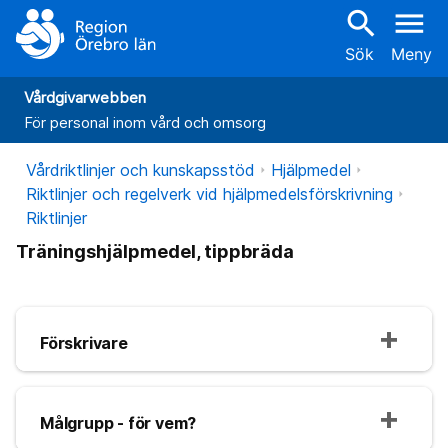
search
menu
Sök
Meny
Vårdgivarwebben
För personal inom vård och omsorg
Vårdriktlinjer och kunskapsstöd
Hjälpmedel
Riktlinjer och regelverk vid hjälpmedelsförskrivning
Riktlinjer
Träningshjälpmedel, tippbräda
Förskrivare
Målgrupp - för vem?