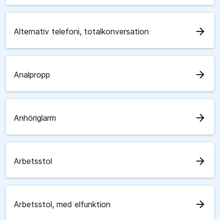
arrow_forward
Alternativ telefoni, totalkonversation
arrow_forward
Analpropp
arrow_forward
Anhöriglarm
arrow_forward
Arbetsstol
arrow_forward
Arbetsstol, med elfunktion