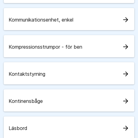
arrow_forward
Kommunikationsenhet, enkel
arrow_forward
Kompressionsstrumpor - för ben
arrow_forward
Kontaktstyrning
arrow_forward
Kontinensbåge
arrow_forward
Läsbord