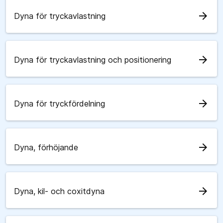
arrow_forward
Dyna för tryckavlastning
arrow_forward
Dyna för tryckavlastning och positionering
arrow_forward
Dyna för tryckfördelning
arrow_forward
Dyna, förhöjande
arrow_forward
Dyna, kil- och coxitdyna