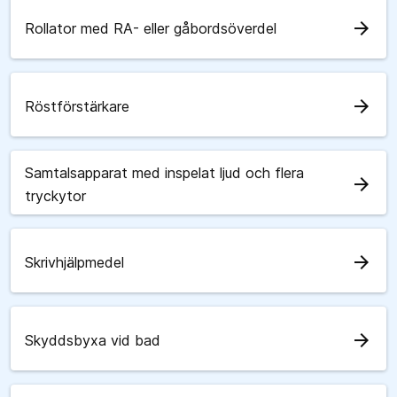
arrow_forward
Rollator med RA- eller gåbordsöverdel
arrow_forward
Röstförstärkare
Samtalsapparat med inspelat ljud och flera
arrow_forward
tryckytor
arrow_forward
Skrivhjälpmedel
arrow_forward
Skyddsbyxa vid bad