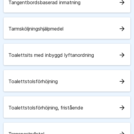
arrow_forward
Tangentbordsbaserad inmatning
arrow_forward
Tarmsköljningshjälpmedel
arrow_forward
Toalettsits med inbyggd lyftanordning
arrow_forward
Toalettstolsförhöjning
arrow_forward
Toalettstolsförhöjning, fristående