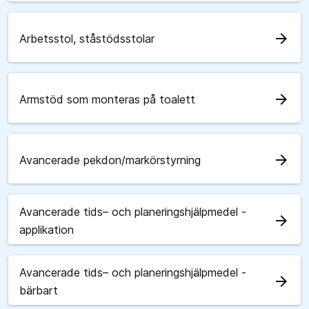
arrow_forward
Arbetsstol, ståstödsstolar
arrow_forward
Armstöd som monteras på toalett
arrow_forward
Avancerade pekdon/markörstyrning
Avancerade tids– och planeringshjälpmedel -
arrow_forward
applikation
Avancerade tids– och planeringshjälpmedel -
arrow_forward
bärbart