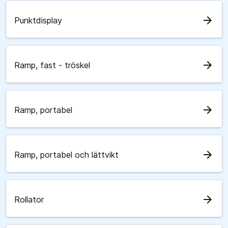
arrow_forward
Punktdisplay
arrow_forward
Ramp, fast - tröskel
arrow_forward
Ramp, portabel
arrow_forward
Ramp, portabel och lättvikt
arrow_forward
Rollator