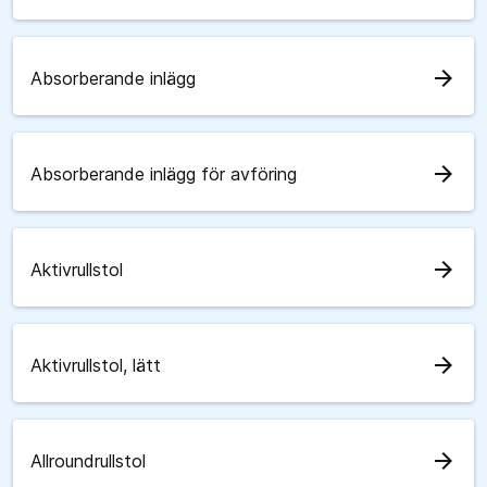
arrow_forward
Absorberande inlägg
arrow_forward
Absorberande inlägg för avföring
arrow_forward
Aktivrullstol
arrow_forward
Aktivrullstol, lätt
arrow_forward
Allroundrullstol