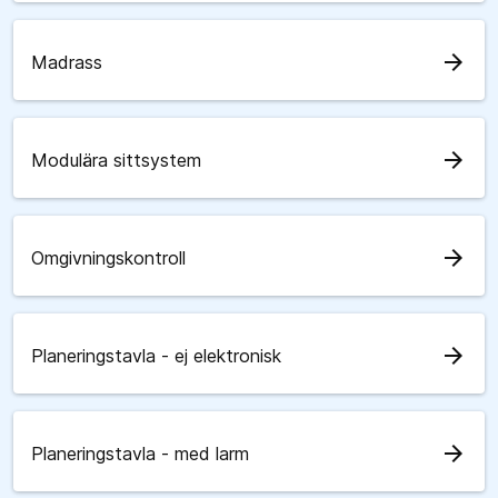
arrow_forward
Madrass
arrow_forward
Modulära sittsystem
arrow_forward
Omgivningskontroll
arrow_forward
Planeringstavla - ej elektronisk
arrow_forward
Planeringstavla - med larm