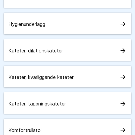
arrow_forward
Hygienunderlägg
arrow_forward
Kateter, dilationskateter
arrow_forward
Kateter, kvarliggande kateter
arrow_forward
Kateter, tappningskateter
arrow_forward
Komfortrullstol