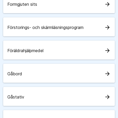
arrow_forward
Formgjuten sits
arrow_forward
Förstorings- och skärmläsningsprogram
arrow_forward
Föräldrahjälpmedel
arrow_forward
Gåbord
arrow_forward
Gåstativ