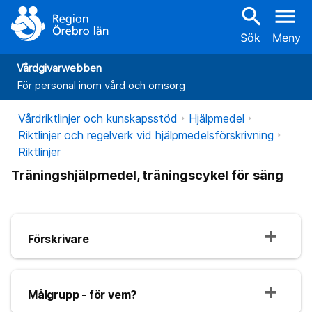
search
menu
Sök
Meny
Vårdgivarwebben
För personal inom vård och omsorg
Vårdriktlinjer och kunskapsstöd
Hjälpmedel
Riktlinjer och regelverk vid hjälpmedelsförskrivning
Riktlinjer
Träningshjälpmedel, träningscykel för säng
Förskrivare
Målgrupp - för vem?