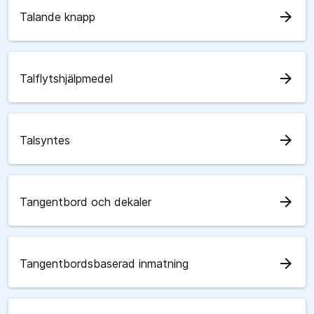
arrow_forward
Talande knapp
arrow_forward
Talflytshjälpmedel
arrow_forward
Talsyntes
arrow_forward
Tangentbord och dekaler
arrow_forward
Tangentbordsbaserad inmatning