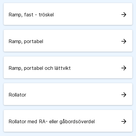
arrow_forward
Ramp, fast - tröskel
arrow_forward
Ramp, portabel
arrow_forward
Ramp, portabel och lättvikt
arrow_forward
Rollator
arrow_forward
Rollator med RA- eller gåbordsöverdel