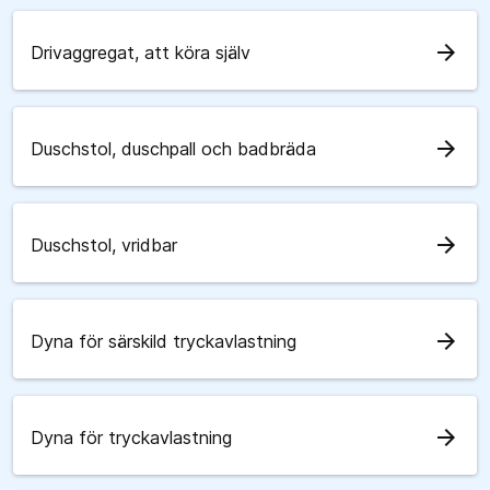
arrow_forward
Drivaggregat, att köra själv
arrow_forward
Duschstol, duschpall och badbräda
arrow_forward
Duschstol, vridbar
arrow_forward
Dyna för särskild tryckavlastning
arrow_forward
Dyna för tryckavlastning