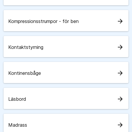
arrow_forward
Kompressionsstrumpor - för ben
arrow_forward
Kontaktstyrning
arrow_forward
Kontinensbåge
arrow_forward
Läsbord
arrow_forward
Madrass