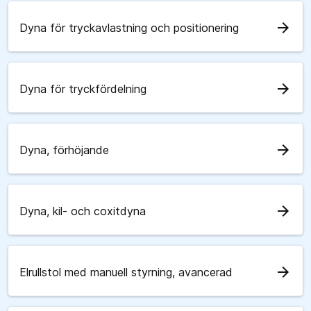
arrow_forward
Dyna för tryckavlastning och positionering
arrow_forward
Dyna för tryckfördelning
arrow_forward
Dyna, förhöjande
arrow_forward
Dyna, kil- och coxitdyna
arrow_forward
Elrullstol med manuell styrning, avancerad