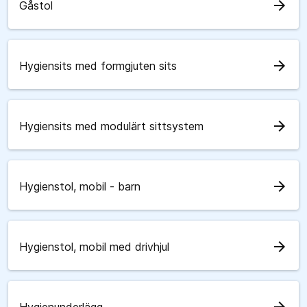
arrow_forward
Gåstol
arrow_forward
Hygiensits med formgjuten sits
arrow_forward
Hygiensits med modulärt sittsystem
arrow_forward
Hygienstol, mobil - barn
arrow_forward
Hygienstol, mobil med drivhjul