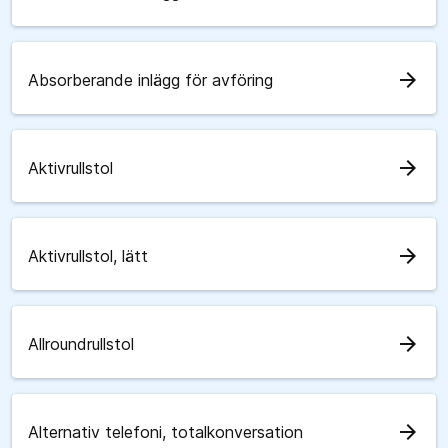
arrow_forward
Absorberande inlägg för avföring
arrow_forward
Aktivrullstol
arrow_forward
Aktivrullstol, lätt
arrow_forward
Allroundrullstol
arrow_forward
Alternativ telefoni, totalkonversation