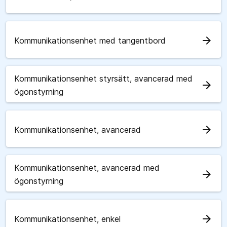
arrow_forward
Kommunikationsenhet med tangentbord
Kommunikationsenhet styrsätt, avancerad med
arrow_forward
ögonstyrning
arrow_forward
Kommunikationsenhet, avancerad
Kommunikationsenhet, avancerad med
arrow_forward
ögonstyrning
arrow_forward
Kommunikationsenhet, enkel