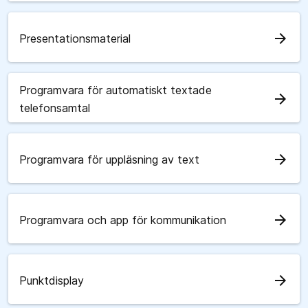
arrow_forward
Presentationsmaterial
Programvara för automatiskt textade
arrow_forward
telefonsamtal
arrow_forward
Programvara för uppläsning av text
arrow_forward
Programvara och app för kommunikation
arrow_forward
Punktdisplay