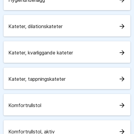
arrow_forward
Hygienunderlägg
arrow_forward
Kateter, dilationskateter
arrow_forward
Kateter, kvarliggande kateter
arrow_forward
Kateter, tappningskateter
arrow_forward
Komfortrullstol
arrow_forward
Komfortrullstol, aktiv