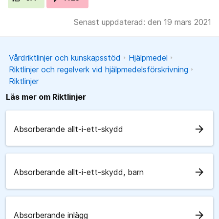
Senast uppdaterad: den 19 mars 2021
Vårdriktlinjer och kunskapsstöd
Hjälpmedel
Riktlinjer och regelverk vid hjälpmedelsförskrivning
Riktlinjer
Läs mer om Riktlinjer
arrow_forward
Absorberande allt-i-ett-skydd
arrow_forward
Absorberande allt-i-ett-skydd, barn
arrow_forward
Absorberande inlägg