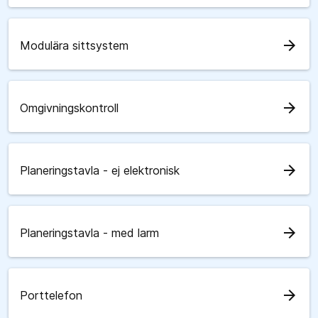
arrow_forward
Modulära sittsystem
arrow_forward
Omgivningskontroll
arrow_forward
Planeringstavla - ej elektronisk
arrow_forward
Planeringstavla - med larm
arrow_forward
Porttelefon