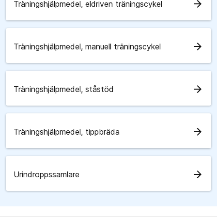
arrow_forward
Träningshjälpmedel, eldriven träningscykel
arrow_forward
Träningshjälpmedel, manuell träningscykel
arrow_forward
Träningshjälpmedel, ståstöd
arrow_forward
Träningshjälpmedel, tippbräda
arrow_forward
Urindroppssamlare