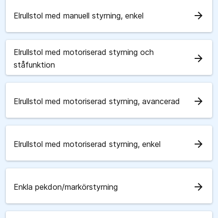
arrow_forward
Elrullstol med manuell styrning, enkel
Elrullstol med motoriserad styrning och
arrow_forward
ståfunktion
arrow_forward
Elrullstol med motoriserad styrning, avancerad
arrow_forward
Elrullstol med motoriserad styrning, enkel
arrow_forward
Enkla pekdon/markörstyrning