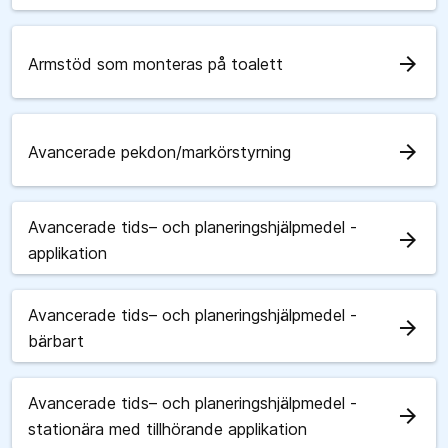
arrow_forward
Armstöd som monteras på toalett
arrow_forward
Avancerade pekdon/markörstyrning
Avancerade tids– och planeringshjälpmedel -
arrow_forward
applikation
Avancerade tids– och planeringshjälpmedel -
arrow_forward
bärbart
Avancerade tids– och planeringshjälpmedel -
arrow_forward
stationära med tillhörande applikation