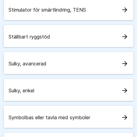
arrow_forward
Stimulator för smärtlindring, TENS
arrow_forward
Ställbart ryggstöd
arrow_forward
Sulky, avancerad
arrow_forward
Sulky, enkel
arrow_forward
Symbolbas eller tavla med symboler