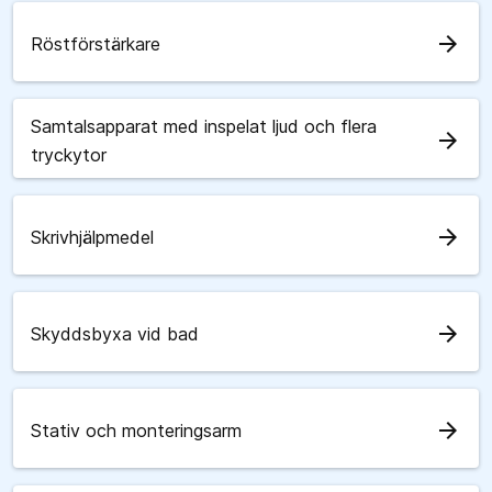
arrow_forward
Röstförstärkare
Samtalsapparat med inspelat ljud och flera
arrow_forward
tryckytor
arrow_forward
Skrivhjälpmedel
arrow_forward
Skyddsbyxa vid bad
arrow_forward
Stativ och monteringsarm