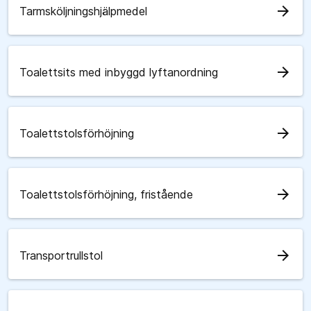
arrow_forward
Tarmsköljningshjälpmedel
arrow_forward
Toalettsits med inbyggd lyftanordning
arrow_forward
Toalettstolsförhöjning
arrow_forward
Toalettstolsförhöjning, fristående
arrow_forward
Transportrullstol