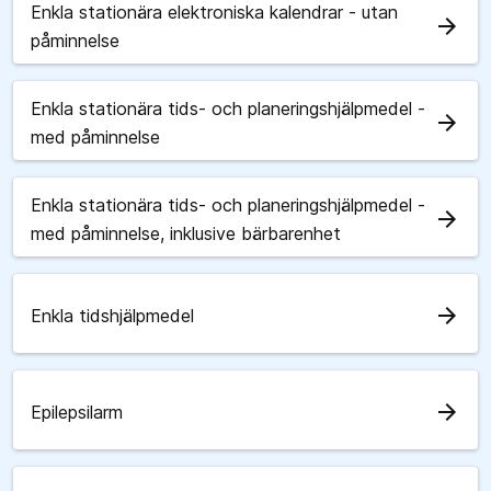
Enkla stationära elektroniska kalendrar - utan
arrow_forward
påminnelse
Enkla stationära tids- och planeringshjälpmedel -
arrow_forward
med påminnelse
Enkla stationära tids- och planeringshjälpmedel -
arrow_forward
med påminnelse, inklusive bärbarenhet
arrow_forward
Enkla tidshjälpmedel
arrow_forward
Epilepsilarm