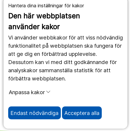
Hantera dina inställningar för kakor
Våra webbplatser
Den här webbplatsen
1177.se
använder kakor
Länstrafiken
Vi använder webbkakor för att viss nödvändig
Region Örebro län
funktionalitet på webbplatsen ska fungera för
att ge dig en förbättrad upplevelse.
Dessutom kan vi med ditt godkännande för
Följ oss
analyskakor sammanställa statistik för att
Facebook
förbättra webbplatsen.
Instagram
portrait
Anpassa kakor
Linked In
work_outline
Endast nödvändiga
Acceptera alla