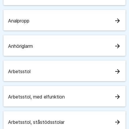
arrow_forward
Analpropp
arrow_forward
Anhöriglarm
arrow_forward
Arbetsstol
arrow_forward
Arbetsstol, med elfunktion
arrow_forward
Arbetsstol, ståstödsstolar