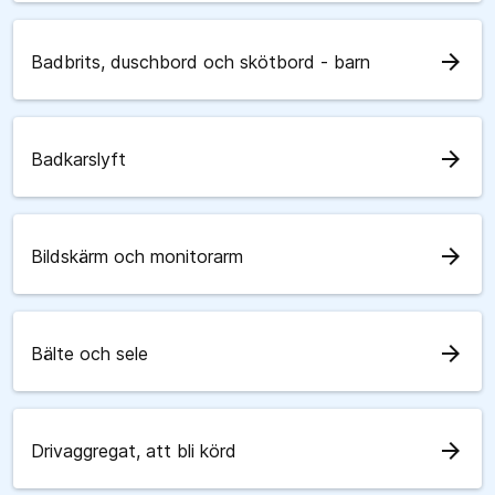
arrow_forward
Badbrits, duschbord och skötbord - barn
arrow_forward
Badkarslyft
arrow_forward
Bildskärm och monitorarm
arrow_forward
Bälte och sele
arrow_forward
Drivaggregat, att bli körd