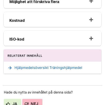
Möjlighet att förskriva flera
Kostnad
ISO-kod
RELATERAT INNEHÅLL
arrow_forward
Hjälpmedelsöversikt Träningshjälpmedel
Hade du nytta av innehållet på denna sida?
JA
NEJ