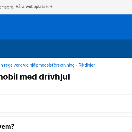
Våra webbplatser
add
 omsorg.
och regelverk vid hjälpmedelsförskrivning
Riktlinjer
mobil med drivhjul
 vem?