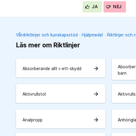
JA
NEJ
Vårdriktlinjer och kunskapsstöd
Hjälpmedel
Riktlinjer och 
Läs mer om Riktlinjer
Absorbera
arrow_forward
Absorberande allt-i-ett-skydd
barn
arrow_forward
Aktivrullstol
Aktivrulls
arrow_forward
Analpropp
Anhörigl