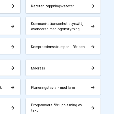
arrow_forward
arrow_forward
Kateter, tappningskateter
Kommunikationsenhet styrsätt,
arrow_forward
arrow_forward
avancerad med ögonstyrning
arrow_forward
arrow_forward
Kompressionsstrumpor - för ben
arrow_forward
arrow_forward
Madrass
arrow_forward
arrow_forward
sk
Planeringstavla - med larm
Programvara för uppläsning av
arrow_forward
arrow_forward
text