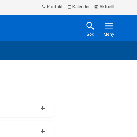
Kontakt
Kalender
Aktuellt
phone
calendar_today
article
search
menu
Sök
Meny