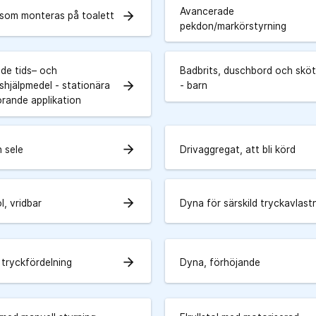
Avancerade
arrow_forward
som monteras på toalett
pekdon/markörstyrning
de tids– och
Badbrits, duschbord och skö
arrow_forward
shjälpmedel - stationära
- barn
örande applikation
arrow_forward
h sele
Drivaggregat, att bli körd
arrow_forward
, vridbar
Dyna för särskild tryckavlast
arrow_forward
 tryckfördelning
Dyna, förhöjande