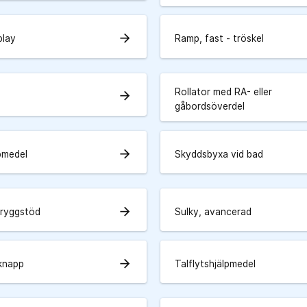
arrow_forward
play
Ramp, fast - tröskel
Rollator med RA- eller
arrow_forward
gåbordsöverdel
arrow_forward
lpmedel
Skyddsbyxa vid bad
arrow_forward
 ryggstöd
Sulky, avancerad
arrow_forward
knapp
Talflytshjälpmedel