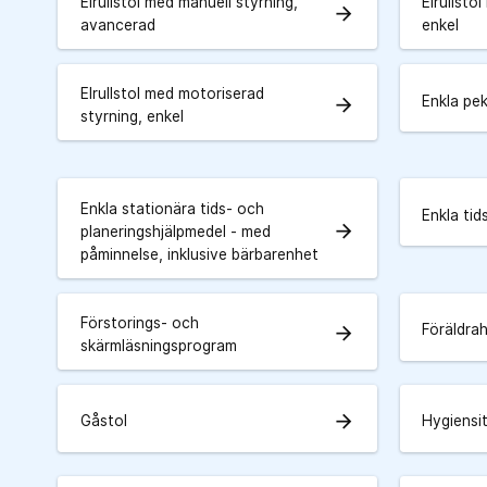
Elrullstol med manuell styrning,
Elrullsto
arrow_forward
avancerad
enkel
Elrullstol med motoriserad
Enkla pe
arrow_forward
styrning, enkel
Enkla stationära tids- och
Enkla tid
arrow_forward
planeringshjälpmedel - med
påminnelse, inklusive bärbarenhet
Förstorings- och
Föräldra
arrow_forward
skärmläsningsprogram
arrow_forward
Gåstol
Hygiensi