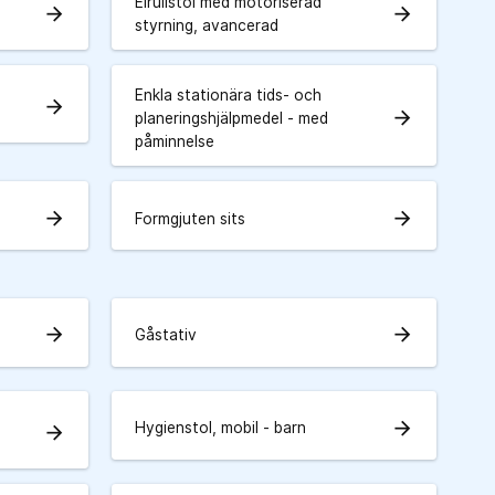
Elrullstol med motoriserad
arrow_forward
arrow_forward
styrning, avancerad
Enkla stationära tids- och
arrow_forward
arrow_forward
planeringshjälpmedel - med
påminnelse
arrow_forward
arrow_forward
Formgjuten sits
arrow_forward
arrow_forward
Gåstativ
arrow_forward
Hygienstol, mobil - barn
arrow_forward