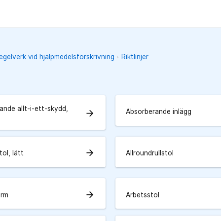
regelverk vid hjälpmedelsförskrivning
Riktlinjer
nde allt-i-ett-skydd,
Absorberande inlägg
arrow_forward
arrow_forward
tol, lätt
Allroundrullstol
arrow_forward
arm
Arbetsstol