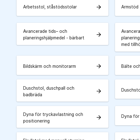
arrow_forward
Arbetsstol, ståstödsstolar
Armstöd 
Avancerade tids– och
Avancera
arrow_forward
planeringshjälpmedel - bärbart
planering
med tillh
arrow_forward
Bildskärm och monitorarm
Bälte oc
Duschstol, duschpall och
Duschstol
arrow_forward
badbräda
Dyna för tryckavlastning och
Dyna för
arrow_forward
positionering