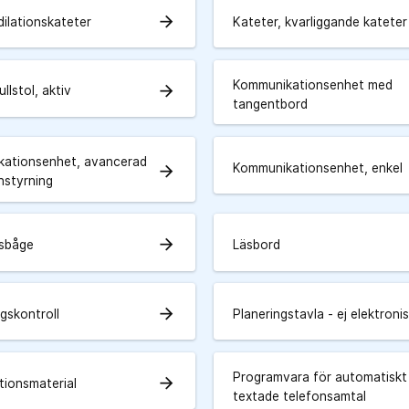
arrow_forward
dilationskateter
Kateter, kvarliggande kateter
Kommunikationsenhet med
arrow_forward
llstol, aktiv
tangentbord
ationsenhet, avancerad
Kommunikationsenhet, enkel
arrow_forward
styrning
arrow_forward
nsbåge
Läsbord
arrow_forward
gskontroll
Planeringstavla - ej elektroni
Programvara för automatiskt
arrow_forward
tionsmaterial
textade telefonsamtal