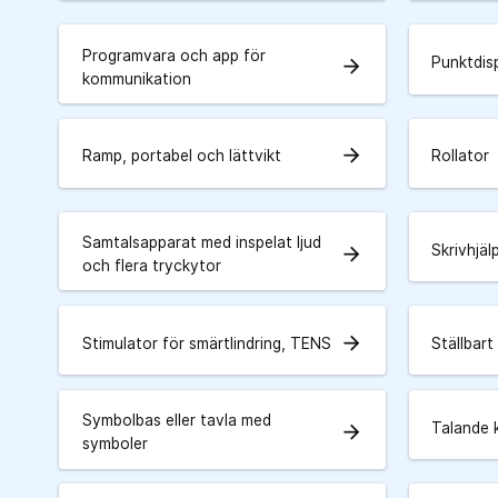
Programvara och app för
Punktdis
arrow_forward
kommunikation
arrow_forward
Ramp, portabel och lättvikt
Rollator
Samtalsapparat med inspelat ljud
Skrivhjä
arrow_forward
och flera tryckytor
arrow_forward
Stimulator för smärtlindring, TENS
Ställbart
Symbolbas eller tavla med
Talande 
arrow_forward
symboler