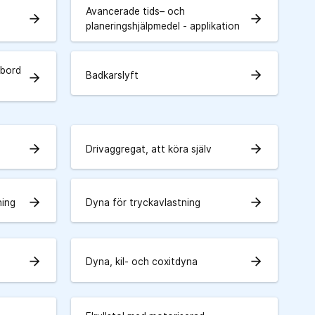
Avancerade tids– och
arrow_forward
arrow_forward
planeringshjälpmedel - applikation
tbord
arrow_forward
Badkarslyft
arrow_forward
arrow_forward
arrow_forward
Drivaggregat, att köra själv
arrow_forward
arrow_forward
ning
Dyna för tryckavlastning
arrow_forward
arrow_forward
Dyna, kil- och coxitdyna