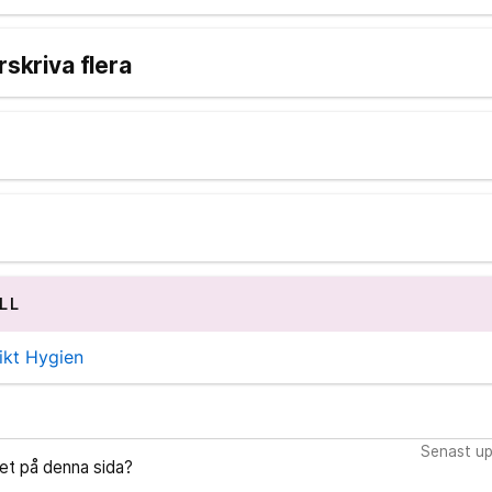
rskriva flera
LL
ikt Hygien
Senast up
let på denna sida?