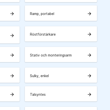
arrow_forward
arrow_forward
Ramp, portabel
arrow_forward
Röstförstärkare
arrow_forward
arrow_forward
arrow_forward
Stativ och monteringsarm
arrow_forward
arrow_forward
Sulky, enkel
arrow_forward
arrow_forward
Talsyntes