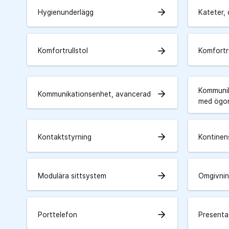
arrow_forward
Hygienunderlägg
Kateter, 
arrow_forward
Komfortrullstol
Komfortru
Kommunik
arrow_forward
Kommunikationsenhet, avancerad
med ögon
arrow_forward
Kontaktstyrning
Kontine
arrow_forward
Modulära sittsystem
Omgivnin
arrow_forward
Porttelefon
Presenta