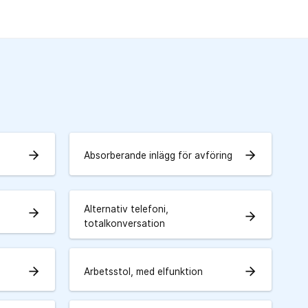
arrow_forward
arrow_forward
Absorberande inlägg för avföring
Alternativ telefoni,
arrow_forward
arrow_forward
totalkonversation
arrow_forward
arrow_forward
Arbetsstol, med elfunktion