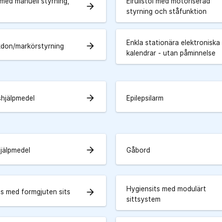
l med manuell styrning,
Elrullstol med motoriserad
arrow_forward
styrning och ståfunktion
Enkla stationära elektroniska
arrow_forward
kdon/markörstyrning
kalendrar - utan påminnelse
arrow_forward
shjälpmedel
Epilepsilarm
arrow_forward
hjälpmedel
Gåbord
Hygiensits med modulärt
arrow_forward
ts med formgjuten sits
sittsystem