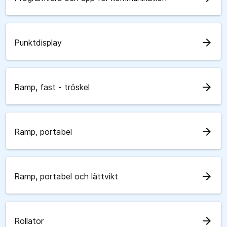
arrow_forward
Punktdisplay
arrow_forward
Ramp, fast - tröskel
arrow_forward
Ramp, portabel
arrow_forward
Ramp, portabel och lättvikt
arrow_forward
Rollator