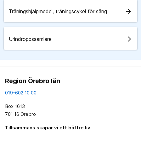
arrow_forward
Träningshjälpmedel, träningscykel för säng
arrow_forward
Urindroppssamlare
Region Örebro län
019-602 10 00
Box 1613
701 16 Örebro
Tillsammans skapar vi ett bättre liv