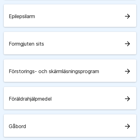
arrow_forward
Epilepsilarm
arrow_forward
Formgjuten sits
arrow_forward
Förstorings- och skärmläsningsprogram
arrow_forward
Föräldrahjälpmedel
arrow_forward
Gåbord