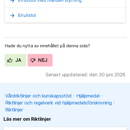
arrow_forward
Elrullstol med manuell styrning
arrow_forward
Elrullstol
Hade du nytta av innehållet på denna sida?
JA
NEJ
Senast uppdaterad: den 30 juni 2026
Vårdriktlinjer och kunskapsstöd
Hjälpmedel
Riktlinjer och regelverk vid hjälpmedelsförskrivning
Riktlinjer
Läs mer om Riktlinjer