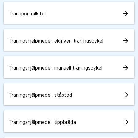
arrow_forward
Transportrullstol
arrow_forward
Träningshjälpmedel, eldriven träningscykel
arrow_forward
Träningshjälpmedel, manuell träningscykel
arrow_forward
Träningshjälpmedel, ståstöd
arrow_forward
Träningshjälpmedel, tippbräda