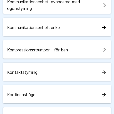
Kommunikationsenhet, avancerad med
arrow_forward
ögonstyrning
arrow_forward
Kommunikationsenhet, enkel
arrow_forward
Kompressionsstrumpor - för ben
arrow_forward
Kontaktstyrning
arrow_forward
Kontinensbåge