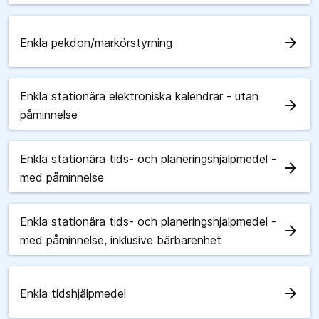
arrow_forward
Enkla pekdon/markörstyrning
Enkla stationära elektroniska kalendrar - utan
arrow_forward
påminnelse
Enkla stationära tids- och planeringshjälpmedel -
arrow_forward
med påminnelse
Enkla stationära tids- och planeringshjälpmedel -
arrow_forward
med påminnelse, inklusive bärbarenhet
arrow_forward
Enkla tidshjälpmedel