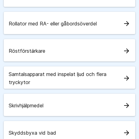
arrow_forward
Rollator med RA- eller gåbordsöverdel
arrow_forward
Röstförstärkare
Samtalsapparat med inspelat ljud och flera
arrow_forward
tryckytor
arrow_forward
Skrivhjälpmedel
arrow_forward
Skyddsbyxa vid bad