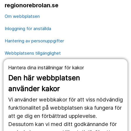
regionorebrolan.se
Om webbplatsen
Inloggning för anställda
Hantering av personuppgifter
Webbplatsens tillgänglighet
Hantera dina inställningar för kakor
Våra webbplatser
Den här webbplatsen
1177.se
använder kakor
Länstrafiken
Vi använder webbkakor för att viss nödvändig
Region Örebro län
funktionalitet på webbplatsen ska fungera för
att ge dig en förbättrad upplevelse.
Dessutom kan vi med ditt godkännande för
Följ oss