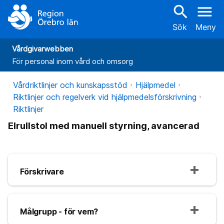
search
menu
Sök
Meny
Vårdgivarwebben
För personal inom vård och omsorg
Vårdriktlinjer och kunskapsstöd
Hjälpmedel
Riktlinjer och regelverk vid hjälpmedelsförskrivning
Riktlinjer
Elrullstol med manuell styrning, avancerad
Förskrivare
Målgrupp - för vem?