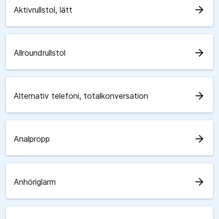
arrow_forward
Aktivrullstol, lätt
arrow_forward
Allroundrullstol
arrow_forward
Alternativ telefoni, totalkonversation
arrow_forward
Analpropp
arrow_forward
Anhöriglarm