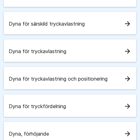
arrow_forward
Dyna för särskild tryckavlastning
arrow_forward
Dyna för tryckavlastning
arrow_forward
Dyna för tryckavlastning och positionering
arrow_forward
Dyna för tryckfördelning
arrow_forward
Dyna, förhöjande