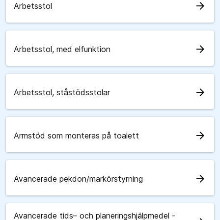
arrow_forward
Arbetsstol
arrow_forward
Arbetsstol, med elfunktion
arrow_forward
Arbetsstol, ståstödsstolar
arrow_forward
Armstöd som monteras på toalett
arrow_forward
Avancerade pekdon/markörstyrning
Avancerade tids– och planeringshjälpmedel -