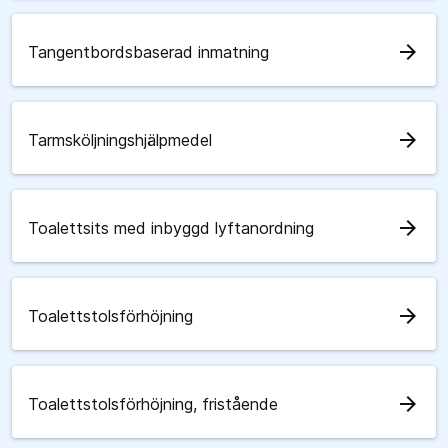
arrow_forward
Tangentbordsbaserad inmatning
arrow_forward
Tarmsköljningshjälpmedel
arrow_forward
Toalettsits med inbyggd lyftanordning
arrow_forward
Toalettstolsförhöjning
arrow_forward
Toalettstolsförhöjning, fristående