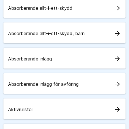
arrow_forward
Absorberande allt-i-ett-skydd
arrow_forward
Absorberande allt-i-ett-skydd, barn
arrow_forward
Absorberande inlägg
arrow_forward
Absorberande inlägg för avföring
arrow_forward
Aktivrullstol