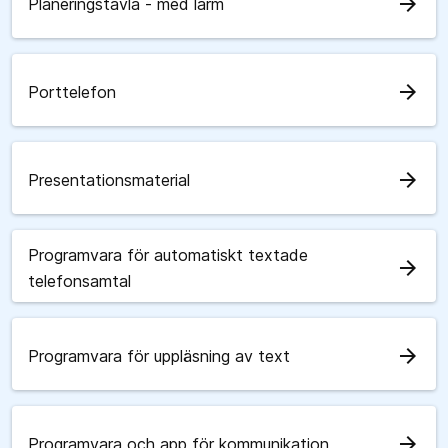
arrow_forward
Planeringstavla - med larm
arrow_forward
Porttelefon
arrow_forward
Presentationsmaterial
Programvara för automatiskt textade
arrow_forward
telefonsamtal
arrow_forward
Programvara för uppläsning av text
arrow_forward
Programvara och app för kommunikation