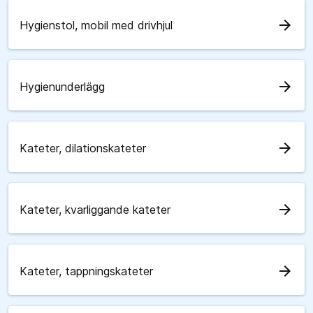
arrow_forward
Hygienstol, mobil med drivhjul
arrow_forward
Hygienunderlägg
arrow_forward
Kateter, dilationskateter
arrow_forward
Kateter, kvarliggande kateter
arrow_forward
Kateter, tappningskateter