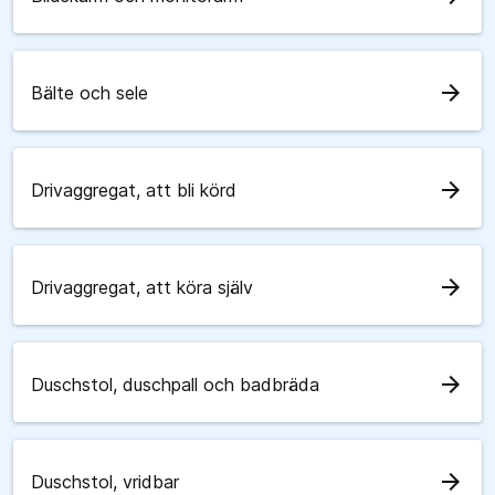
arrow_forward
Bälte och sele
arrow_forward
Drivaggregat, att bli körd
arrow_forward
Drivaggregat, att köra själv
arrow_forward
Duschstol, duschpall och badbräda
arrow_forward
Duschstol, vridbar