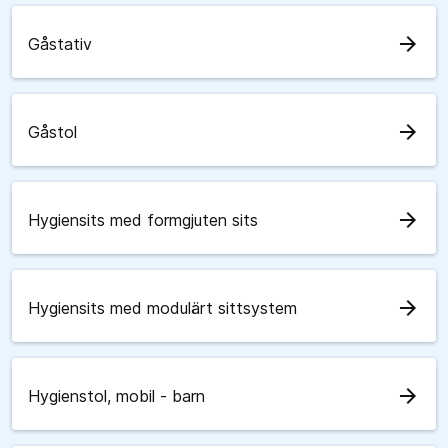
arrow_forward
Gåstativ
arrow_forward
Gåstol
arrow_forward
Hygiensits med formgjuten sits
arrow_forward
Hygiensits med modulärt sittsystem
arrow_forward
Hygienstol, mobil - barn