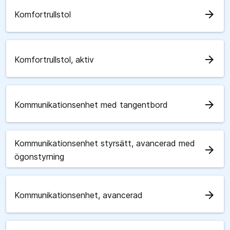
arrow_forward
Komfortrullstol
arrow_forward
Komfortrullstol, aktiv
arrow_forward
Kommunikationsenhet med tangentbord
Kommunikationsenhet styrsätt, avancerad med
arrow_forward
ögonstyrning
arrow_forward
Kommunikationsenhet, avancerad