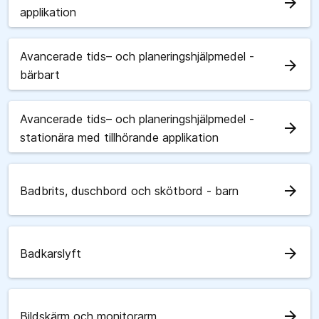
arrow_forward
applikation
Avancerade tids– och planeringshjälpmedel -
arrow_forward
bärbart
Avancerade tids– och planeringshjälpmedel -
arrow_forward
stationära med tillhörande applikation
arrow_forward
Badbrits, duschbord och skötbord - barn
arrow_forward
Badkarslyft
arrow_forward
Bildskärm och monitorarm