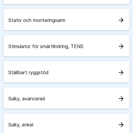
arrow_forward
Stativ och monteringsarm
arrow_forward
Stimulator för smärtlindring, TENS
arrow_forward
Ställbart ryggstöd
arrow_forward
Sulky, avancerad
arrow_forward
Sulky, enkel