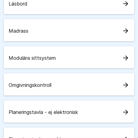
arrow_forward
Läsbord
arrow_forward
Madrass
arrow_forward
Modulära sittsystem
arrow_forward
Omgivningskontroll
arrow_forward
Planeringstavla - ej elektronisk