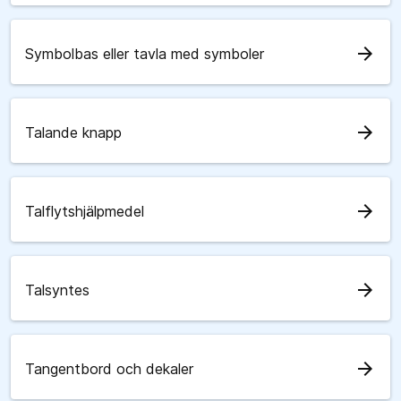
arrow_forward
Symbolbas eller tavla med symboler
arrow_forward
Talande knapp
arrow_forward
Talflytshjälpmedel
arrow_forward
Talsyntes
arrow_forward
Tangentbord och dekaler