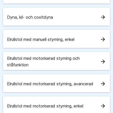
arrow_forward
Dyna, kil- och coxitdyna
arrow_forward
Elrullstol med manuell styrning, enkel
Elrullstol med motoriserad styrning och
arrow_forward
ståfunktion
arrow_forward
Elrullstol med motoriserad styrning, avancerad
arrow_forward
Elrullstol med motoriserad styrning, enkel