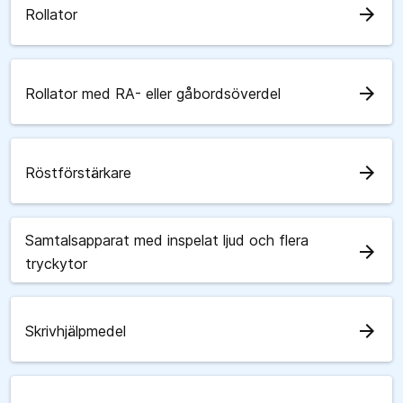
arrow_forward
Rollator
arrow_forward
Rollator med RA- eller gåbordsöverdel
arrow_forward
Röstförstärkare
Samtalsapparat med inspelat ljud och flera
arrow_forward
tryckytor
arrow_forward
Skrivhjälpmedel