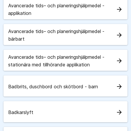
Avancerade tids– och planeringshjälpmedel -
arrow_forward
applikation
Avancerade tids– och planeringshjälpmedel -
arrow_forward
bärbart
Avancerade tids– och planeringshjälpmedel -
arrow_forward
stationära med tillhörande applikation
arrow_forward
Badbrits, duschbord och skötbord - barn
arrow_forward
Badkarslyft