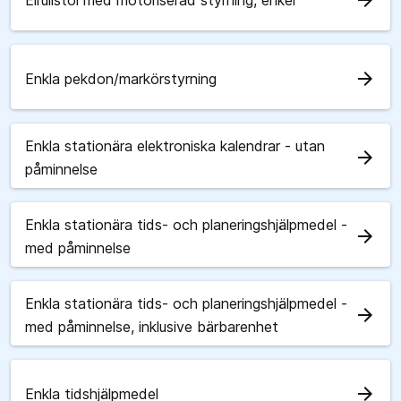
arrow_forward
Elrullstol med motoriserad styrning, enkel
arrow_forward
Enkla pekdon/markörstyrning
Enkla stationära elektroniska kalendrar - utan
arrow_forward
påminnelse
Enkla stationära tids- och planeringshjälpmedel -
arrow_forward
med påminnelse
Enkla stationära tids- och planeringshjälpmedel -
arrow_forward
med påminnelse, inklusive bärbarenhet
arrow_forward
Enkla tidshjälpmedel