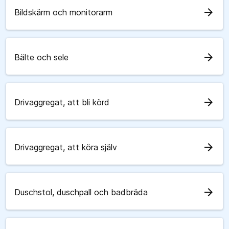
arrow_forward
Bildskärm och monitorarm
arrow_forward
Bälte och sele
arrow_forward
Drivaggregat, att bli körd
arrow_forward
Drivaggregat, att köra själv
arrow_forward
Duschstol, duschpall och badbräda