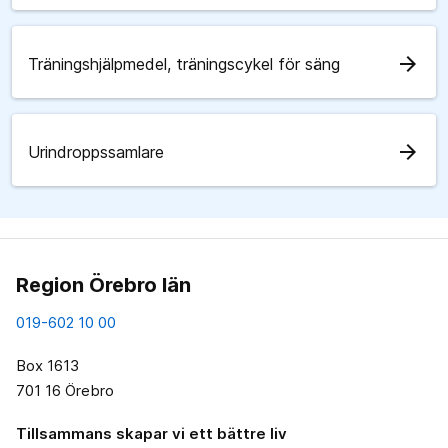
arrow_forward
Träningshjälpmedel, träningscykel för säng
arrow_forward
Urindroppssamlare
Region Örebro län
019-602 10 00
Box 1613
701 16 Örebro
Tillsammans skapar vi ett bättre liv