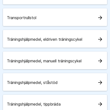
arrow_forward
Transportrullstol
arrow_forward
Träningshjälpmedel, eldriven träningscykel
arrow_forward
Träningshjälpmedel, manuell träningscykel
arrow_forward
Träningshjälpmedel, ståstöd
arrow_forward
Träningshjälpmedel, tippbräda