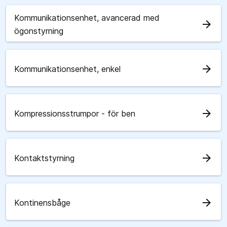
Kommunikationsenhet, avancerad med
arrow_forward
ögonstyrning
arrow_forward
Kommunikationsenhet, enkel
arrow_forward
Kompressionsstrumpor - för ben
arrow_forward
Kontaktstyrning
arrow_forward
Kontinensbåge