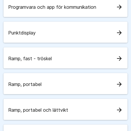
arrow_forward
Programvara och app för kommunikation
arrow_forward
Punktdisplay
arrow_forward
Ramp, fast - tröskel
arrow_forward
Ramp, portabel
arrow_forward
Ramp, portabel och lättvikt