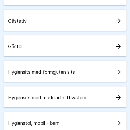
arrow_forward
Gåstativ
arrow_forward
Gåstol
arrow_forward
Hygiensits med formgjuten sits
arrow_forward
Hygiensits med modulärt sittsystem
arrow_forward
Hygienstol, mobil - barn