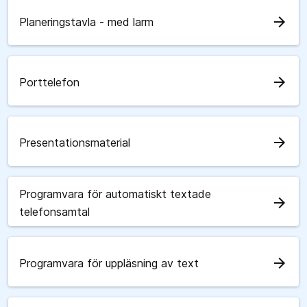
arrow_forward
Planeringstavla - med larm
arrow_forward
Porttelefon
arrow_forward
Presentationsmaterial
Programvara för automatiskt textade
arrow_forward
telefonsamtal
arrow_forward
Programvara för uppläsning av text