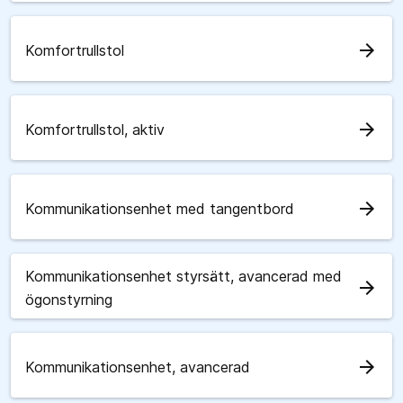
arrow_forward
Komfortrullstol
arrow_forward
Komfortrullstol, aktiv
arrow_forward
Kommunikationsenhet med tangentbord
Kommunikationsenhet styrsätt, avancerad med
arrow_forward
ögonstyrning
arrow_forward
Kommunikationsenhet, avancerad