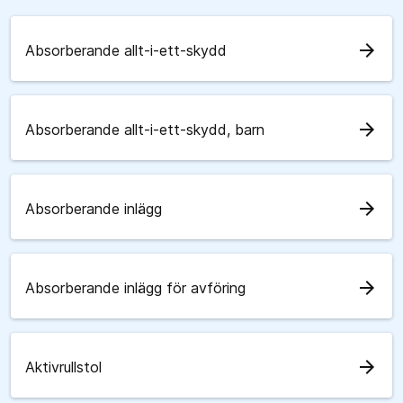
arrow_forward
Absorberande allt-i-ett-skydd
arrow_forward
Absorberande allt-i-ett-skydd, barn
arrow_forward
Absorberande inlägg
arrow_forward
Absorberande inlägg för avföring
arrow_forward
Aktivrullstol