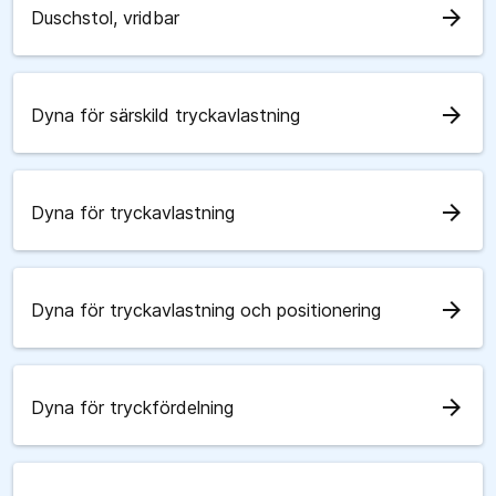
arrow_forward
Duschstol, vridbar
arrow_forward
Dyna för särskild tryckavlastning
arrow_forward
Dyna för tryckavlastning
arrow_forward
Dyna för tryckavlastning och positionering
arrow_forward
Dyna för tryckfördelning