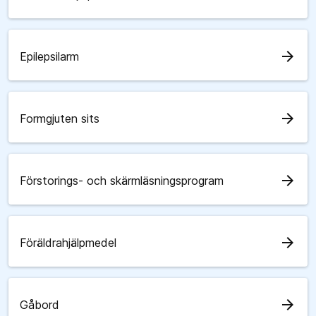
arrow_forward
Epilepsilarm
arrow_forward
Formgjuten sits
arrow_forward
Förstorings- och skärmläsningsprogram
arrow_forward
Föräldrahjälpmedel
arrow_forward
Gåbord