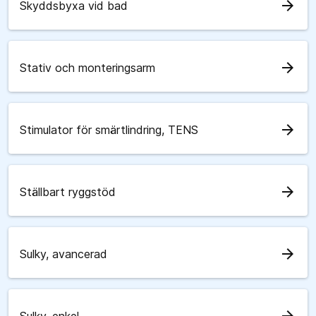
arrow_forward
Skyddsbyxa vid bad
arrow_forward
Stativ och monteringsarm
arrow_forward
Stimulator för smärtlindring, TENS
arrow_forward
Ställbart ryggstöd
arrow_forward
Sulky, avancerad