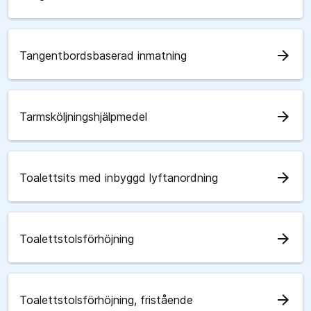
arrow_forward
Tangentbordsbaserad inmatning
arrow_forward
Tarmsköljningshjälpmedel
arrow_forward
Toalettsits med inbyggd lyftanordning
arrow_forward
Toalettstolsförhöjning
arrow_forward
Toalettstolsförhöjning, fristående