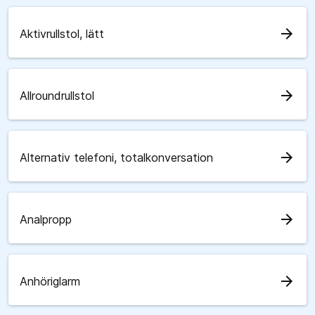
arrow_forward
Aktivrullstol, lätt
arrow_forward
Allroundrullstol
arrow_forward
Alternativ telefoni, totalkonversation
arrow_forward
Analpropp
arrow_forward
Anhöriglarm