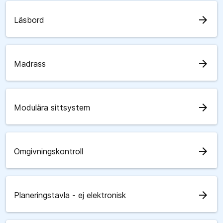
arrow_forward
Läsbord
arrow_forward
Madrass
arrow_forward
Modulära sittsystem
arrow_forward
Omgivningskontroll
arrow_forward
Planeringstavla - ej elektronisk