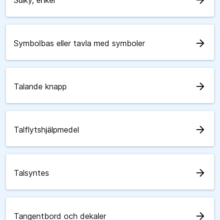
arrow_forward
Sulky, enkel
arrow_forward
Symbolbas eller tavla med symboler
arrow_forward
Talande knapp
arrow_forward
Talflytshjälpmedel
arrow_forward
Talsyntes
arrow_forward
Tangentbord och dekaler