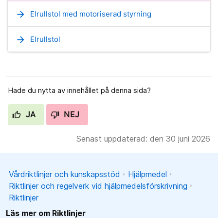
arrow_forward
Elrullstol med motoriserad styrning
arrow_forward
Elrullstol
Hade du nytta av innehållet på denna sida?
JA
NEJ
Senast uppdaterad: den 30 juni 2026
Vårdriktlinjer och kunskapsstöd
Hjälpmedel
Riktlinjer och regelverk vid hjälpmedelsförskrivning
Riktlinjer
Läs mer om Riktlinjer