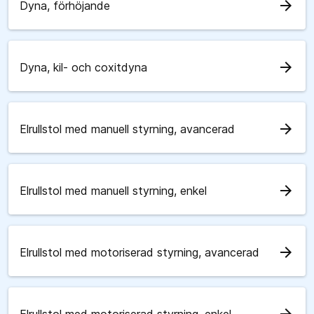
arrow_forward
Dyna, förhöjande
arrow_forward
Dyna, kil- och coxitdyna
arrow_forward
Elrullstol med manuell styrning, avancerad
arrow_forward
Elrullstol med manuell styrning, enkel
arrow_forward
Elrullstol med motoriserad styrning, avancerad