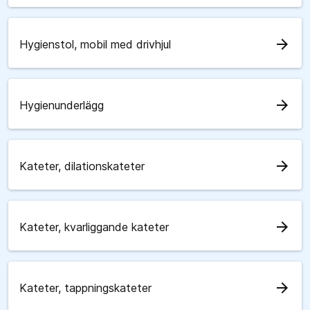
arrow_forward
Hygienstol, mobil med drivhjul
arrow_forward
Hygienunderlägg
arrow_forward
Kateter, dilationskateter
arrow_forward
Kateter, kvarliggande kateter
arrow_forward
Kateter, tappningskateter