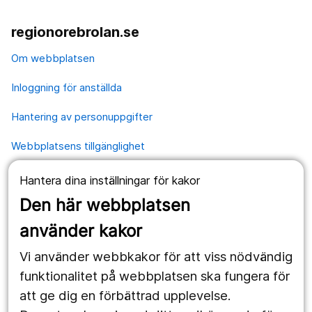
regionorebrolan.se
Om webbplatsen
Inloggning för anställda
Hantering av personuppgifter
Webbplatsens tillgänglighet
Hantera dina inställningar för kakor
Våra webbplatser
Den här webbplatsen
1177.se
använder kakor
Länstrafiken
Vi använder webbkakor för att viss nödvändig
Region Örebro län
funktionalitet på webbplatsen ska fungera för
att ge dig en förbättrad upplevelse.