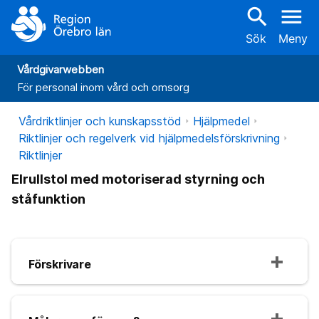
search
menu
Sök
Meny
Vårdgivarwebben
För personal inom vård och omsorg
Vårdriktlinjer och kunskapsstöd
Hjälpmedel
Riktlinjer och regelverk vid hjälpmedelsförskrivning
Riktlinjer
Elrullstol med motoriserad styrning och
ståfunktion
Förskrivare