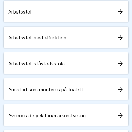
arrow_forward
Arbetsstol
arrow_forward
Arbetsstol, med elfunktion
arrow_forward
Arbetsstol, ståstödsstolar
arrow_forward
Armstöd som monteras på toalett
arrow_forward
Avancerade pekdon/markörstyrning