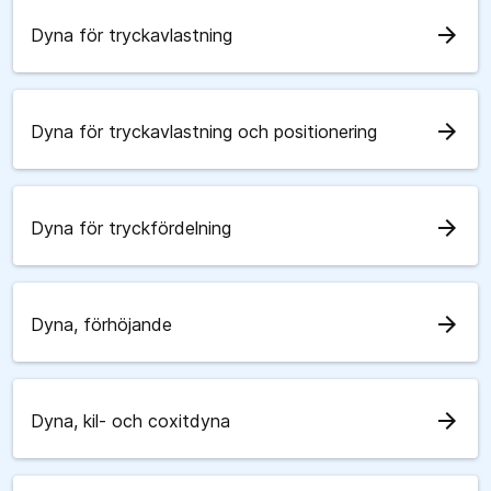
arrow_forward
Dyna för tryckavlastning
arrow_forward
Dyna för tryckavlastning och positionering
arrow_forward
Dyna för tryckfördelning
arrow_forward
Dyna, förhöjande
arrow_forward
Dyna, kil- och coxitdyna