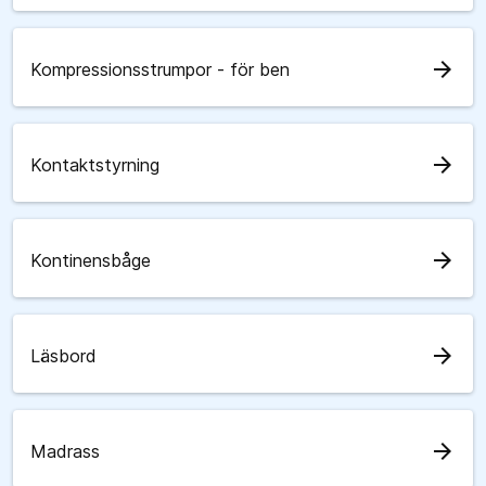
arrow_forward
Kompressionsstrumpor - för ben
arrow_forward
Kontaktstyrning
arrow_forward
Kontinensbåge
arrow_forward
Läsbord
arrow_forward
Madrass