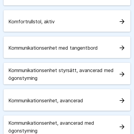
arrow_forward
Komfortrullstol, aktiv
arrow_forward
Kommunikationsenhet med tangentbord
Kommunikationsenhet styrsätt, avancerad med
arrow_forward
ögonstyrning
arrow_forward
Kommunikationsenhet, avancerad
Kommunikationsenhet, avancerad med
arrow_forward
ögonstyrning