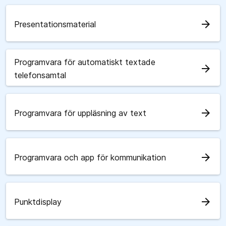
arrow_forward
Presentationsmaterial
Programvara för automatiskt textade
arrow_forward
telefonsamtal
arrow_forward
Programvara för uppläsning av text
arrow_forward
Programvara och app för kommunikation
arrow_forward
Punktdisplay