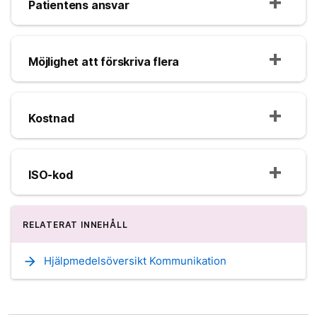
Patientens ansvar
Möjlighet att förskriva flera
Kostnad
ISO-kod
RELATERAT INNEHÅLL
arrow_forward
Hjälpmedelsöversikt Kommunikation