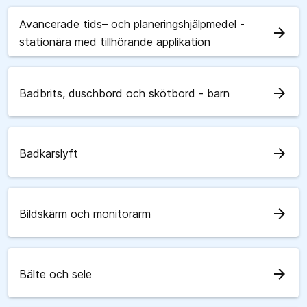
Avancerade tids– och planeringshjälpmedel -
arrow_forward
stationära med tillhörande applikation
arrow_forward
Badbrits, duschbord och skötbord - barn
arrow_forward
Badkarslyft
arrow_forward
Bildskärm och monitorarm
arrow_forward
Bälte och sele