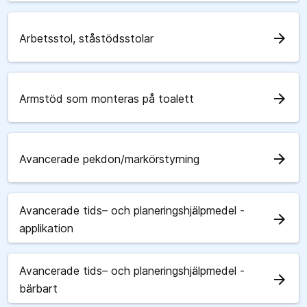
arrow_forward
Arbetsstol, ståstödsstolar
arrow_forward
Armstöd som monteras på toalett
arrow_forward
Avancerade pekdon/markörstyrning
Avancerade tids– och planeringshjälpmedel -
arrow_forward
applikation
Avancerade tids– och planeringshjälpmedel -
arrow_forward
bärbart