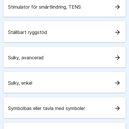
arrow_forward
Stimulator för smärtlindring, TENS
arrow_forward
Ställbart ryggstöd
arrow_forward
Sulky, avancerad
arrow_forward
Sulky, enkel
arrow_forward
Symbolbas eller tavla med symboler