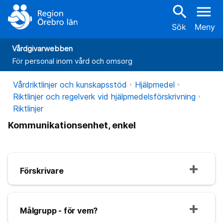
search
menu
Sök
Meny
Vårdgivarwebben
För personal inom vård och omsorg
Vårdriktlinjer och kunskapsstöd
Hjälpmedel
Riktlinjer och regelverk vid hjälpmedelsförskrivning
Riktlinjer
Kommunikationsenhet, enkel
Förskrivare
Målgrupp - för vem?