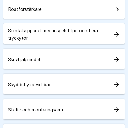
arrow_forward
Röstförstärkare
Samtalsapparat med inspelat ljud och flera
arrow_forward
tryckytor
arrow_forward
Skrivhjälpmedel
arrow_forward
Skyddsbyxa vid bad
arrow_forward
Stativ och monteringsarm