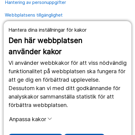
Hantering av personuppgifter
Webbplatsens tillgänglighet
Hantera dina inställningar för kakor
Våra webbplatser
Den här webbplatsen
1177.se
använder kakor
Länstrafiken
Vi använder webbkakor för att viss nödvändig
Region Örebro län
funktionalitet på webbplatsen ska fungera för
att ge dig en förbättrad upplevelse.
Dessutom kan vi med ditt godkännande för
Följ oss
analyskakor sammanställa statistik för att
Facebook
förbättra webbplatsen.
Instagram
portrait
Anpassa kakor
Linked In
work_outline