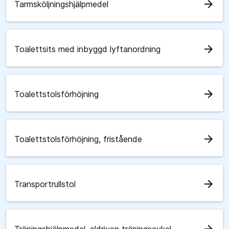
arrow_forward
Tarmsköljningshjälpmedel
arrow_forward
Toalettsits med inbyggd lyftanordning
arrow_forward
Toalettstolsförhöjning
arrow_forward
Toalettstolsförhöjning, fristående
arrow_forward
Transportrullstol