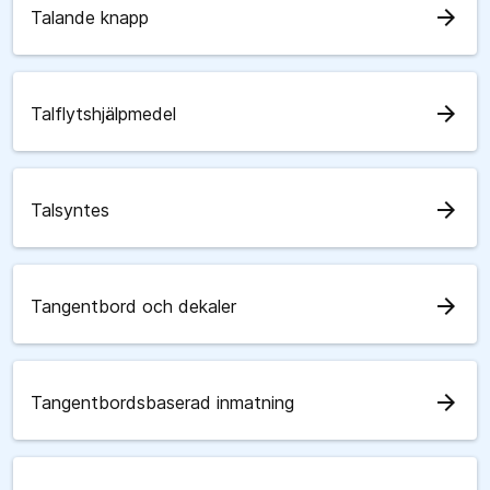
arrow_forward
Talande knapp
arrow_forward
Talflytshjälpmedel
arrow_forward
Talsyntes
arrow_forward
Tangentbord och dekaler
arrow_forward
Tangentbordsbaserad inmatning