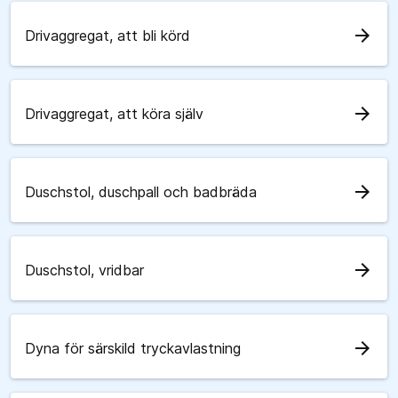
arrow_forward
Drivaggregat, att bli körd
arrow_forward
Drivaggregat, att köra själv
arrow_forward
Duschstol, duschpall och badbräda
arrow_forward
Duschstol, vridbar
arrow_forward
Dyna för särskild tryckavlastning