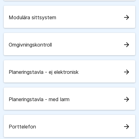
arrow_forward
Modulära sittsystem
arrow_forward
Omgivningskontroll
arrow_forward
Planeringstavla - ej elektronisk
arrow_forward
Planeringstavla - med larm
arrow_forward
Porttelefon