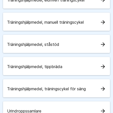
arrow_forward
Träningshjälpmedel, eldriven träningscykel
arrow_forward
Träningshjälpmedel, manuell träningscykel
arrow_forward
Träningshjälpmedel, ståstöd
arrow_forward
Träningshjälpmedel, tippbräda
arrow_forward
Träningshjälpmedel, träningscykel för säng
arrow_forward
Urindroppssamlare