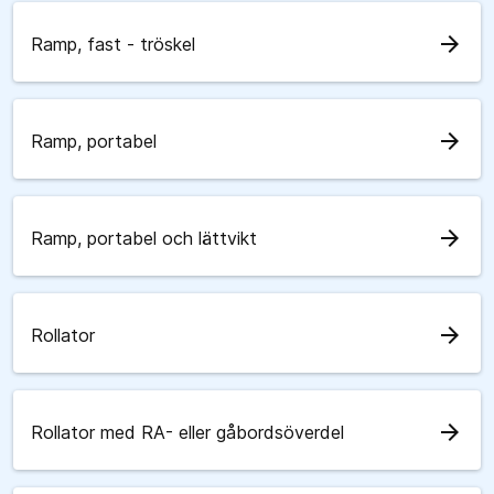
arrow_forward
Ramp, fast - tröskel
arrow_forward
Ramp, portabel
arrow_forward
Ramp, portabel och lättvikt
arrow_forward
Rollator
arrow_forward
Rollator med RA- eller gåbordsöverdel