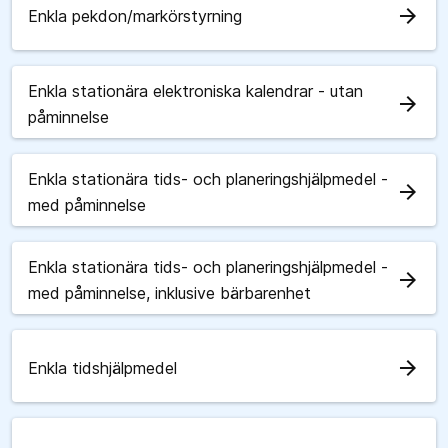
arrow_forward
Enkla pekdon/markörstyrning
Enkla stationära elektroniska kalendrar - utan
arrow_forward
påminnelse
Enkla stationära tids- och planeringshjälpmedel -
arrow_forward
med påminnelse
Enkla stationära tids- och planeringshjälpmedel -
arrow_forward
med påminnelse, inklusive bärbarenhet
arrow_forward
Enkla tidshjälpmedel