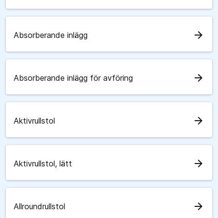
arrow_forward
Absorberande inlägg
arrow_forward
Absorberande inlägg för avföring
arrow_forward
Aktivrullstol
arrow_forward
Aktivrullstol, lätt
arrow_forward
Allroundrullstol