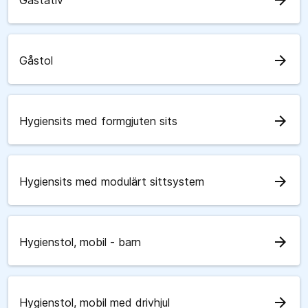
arrow_forward
Gåstativ
arrow_forward
Gåstol
arrow_forward
Hygiensits med formgjuten sits
arrow_forward
Hygiensits med modulärt sittsystem
arrow_forward
Hygienstol, mobil - barn
arrow_forward
Hygienstol, mobil med drivhjul