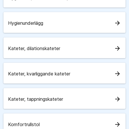
arrow_forward
Hygienunderlägg
arrow_forward
Kateter, dilationskateter
arrow_forward
Kateter, kvarliggande kateter
arrow_forward
Kateter, tappningskateter
arrow_forward
Komfortrullstol