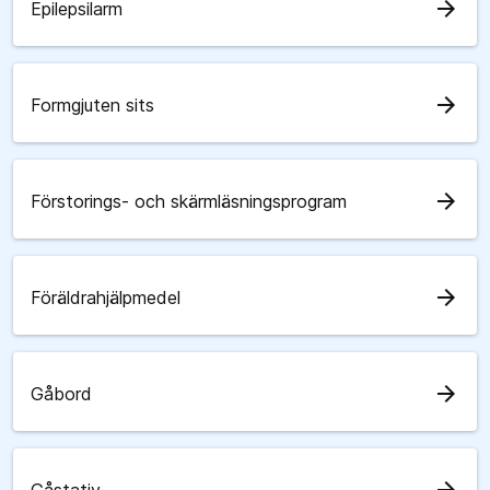
arrow_forward
Epilepsilarm
arrow_forward
Formgjuten sits
arrow_forward
Förstorings- och skärmläsningsprogram
arrow_forward
Föräldrahjälpmedel
arrow_forward
Gåbord