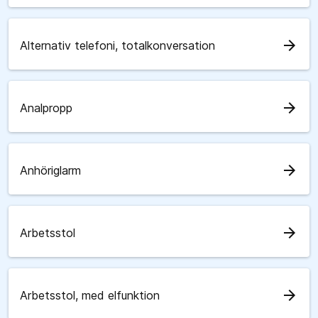
arrow_forward
Alternativ telefoni, totalkonversation
arrow_forward
Analpropp
arrow_forward
Anhöriglarm
arrow_forward
Arbetsstol
arrow_forward
Arbetsstol, med elfunktion