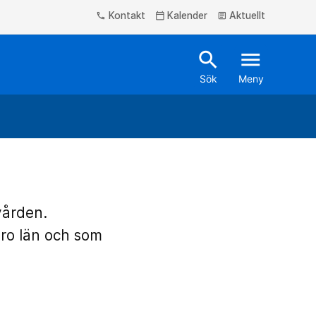
Kontakt
Kalender
Aktuellt
phone
calendar_today
article
search
menu
Sök
Meny
vården.
ro län och som