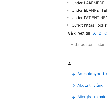
Under LÄKEMEDEL f
Under BLANKETTER f
Under PATIENTINFOR
Övrigt hittas i bok
Gå direkt till
A
B
C
A
Adenoidhypertro
arrow_forward
Akuta tillstånd
arrow_forward
Allergisk rhinoko
arrow_forward