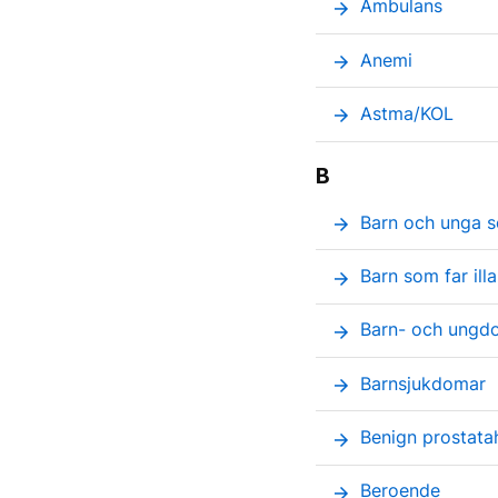
Ambulans
arrow_forward
Anemi
arrow_forward
Astma/KOL
arrow_forward
B
Barn och unga 
arrow_forward
Barn som far ill
arrow_forward
Barn- och ungdo
arrow_forward
Barnsjukdomar
arrow_forward
Benign prostata
arrow_forward
Beroende
arrow_forward