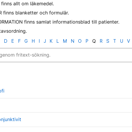
inns allt om läkemedel.
inns blanketter och formulär.
MATION finns samlat informationsblad till patienter.
stavsordning.
D
E
F
G
H
I
J
K
L
M
N
O
P
Q
R
S
T
U
V
fi
njunktivit