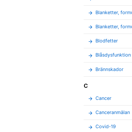
Blanketter, form
arrow_forward
Blanketter, form
arrow_forward
Blodfetter
arrow_forward
Blåsdysfunktion
arrow_forward
Brännskador
arrow_forward
C
Cancer
arrow_forward
Canceranmälan
arrow_forward
Covid-19
arrow_forward