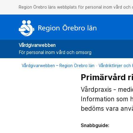
Region Örebro läns webbplats för personal inom vård och
Vårdgivarwebben
För personal inom vård och omsorg
Vårdgivarwebben – Region Örebro län
Vårdriktlinjer oc
Primärvård ri
Vårdpraxis - medi
Information som 
bedöms vara använ
Snabbguide: