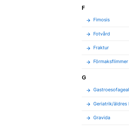
F
Fimosis
arrow_forward
Fotvård
arrow_forward
Fraktur
arrow_forward
Förmaksflimmer
arrow_forward
G
Gastroesofageal
arrow_forward
Geriatrik/äldres
arrow_forward
Gravida
arrow_forward