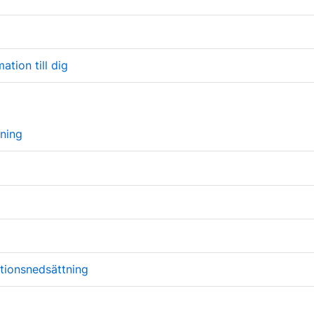
ation till dig
ning
nktionsnedsättning