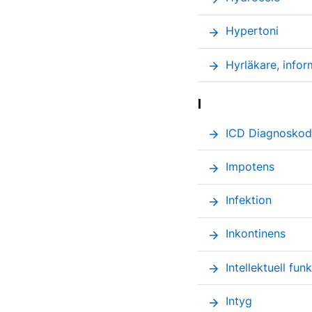
Hypertoni
arrow_forward
Hyrläkare, inform
arrow_forward
I
ICD Diagnoskod
arrow_forward
Impotens
arrow_forward
Infektion
arrow_forward
Inkontinens
arrow_forward
Intellektuell fu
arrow_forward
Intyg
arrow_forward