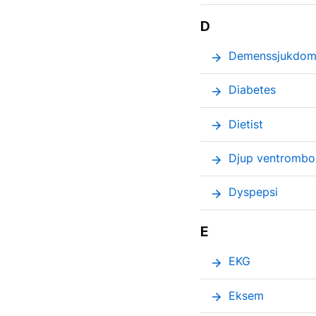
D
Demenssjukdom
arrow_forward
Diabetes
arrow_forward
Dietist
arrow_forward
Djup ventrombo
arrow_forward
Dyspepsi
arrow_forward
E
EKG
arrow_forward
Eksem
arrow_forward