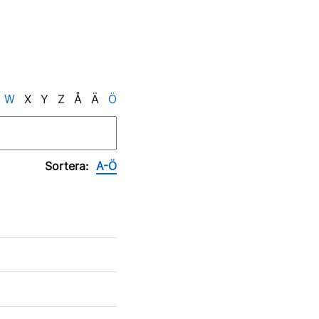
W
X
Y
Z
Å
Ä
Ö
Sortera:
A-Ö