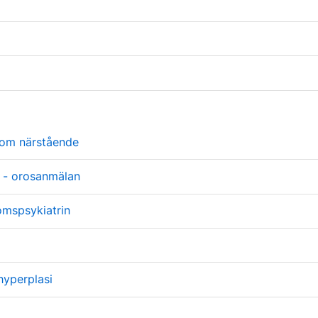
som närstående
a - orosanmälan
mspsykiatrin
hyperplasi