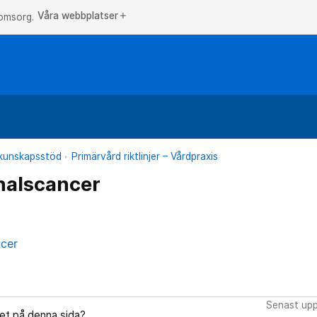
Våra webbplatser
add
 omsorg.
h kunskapsstöd
Primärvård riktlinjer – Vårdpraxis
halscancer
cer
Senast upp
let på denna sida?