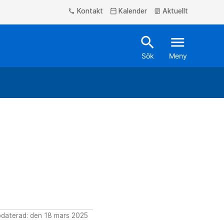
Kontakt
Kalender
Aktuellt
phone
calendar_today
article
search
menu
Sök
Meny
daterad: den 18 mars 2025