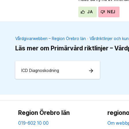
JA
NEJ
Vårdgivarwebben – Region Örebro län
Vårdriktlinjer och k
Läs mer om Primärvård riktlinjer – Vård
arrow_forward
ICD Diagnoskodning
Region Örebro län
regiono
019-602 10 00
Om webbp