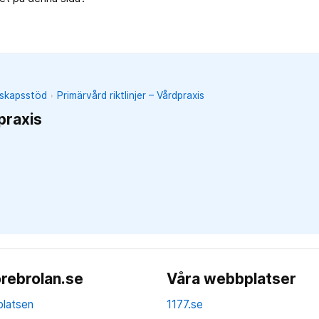
unskapsstöd
Primärvård riktlinjer – Vårdpraxis
praxis
rebrolan.se
Våra webbplatser
latsen
1177.se