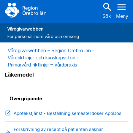
search
menu
Sök
Meny
Vårdgivarwebben
För personal inom vård och omsorg
Vårdgivarwebben – Region Örebro län
Vårdriktlinjer och kunskapsstöd
Primärvård riktlinjer – Vårdpraxis
Läkemedel
Övergripande
open_in_new
Apotekstjänst - Beställning semesterdoser ApoDos
Förskrivning av recept då patienten saknar
arrow_forward