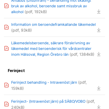
Antabus (Disulfiram) - behandling mot skadligt
bruk av alkohol, beroende samt missbruk av
(pdf, 192kB)
alkohol
Information om beroendeframkallande läkemedel
(pdf, 93kB)
Läkemedelsberoende, säkrare förskrivning av
läkemedel med beroenderisk för vårdcentraler
(pdf, 1384kB)
inom Hälsoval, Region Örebro län
Ferinject
(pdf,
Ferinject behandling - Intravenöst järn
159kB)
(pdf,
Ferinject- (Intravenöst järn) på SÄBO/VOBO
240kB)