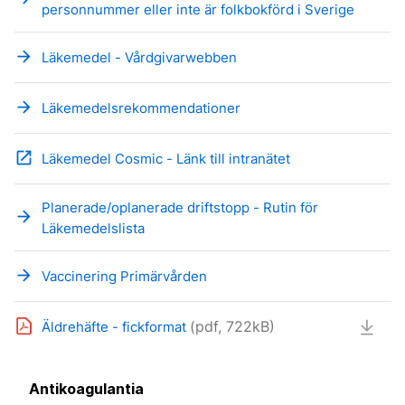
personnummer eller inte är folkbokförd i Sverige
arrow_forward
Läkemedel - Vårdgivarwebben
arrow_forward
Läkemedelsrekommendationer
open_in_new
Läkemedel Cosmic - Länk till intranätet
Planerade/oplanerade driftstopp - Rutin för
arrow_forward
Läkemedelslista
arrow_forward
Vaccinering Primärvården
(pdf, 722kB)
Äldrehäfte - fickformat
Antikoagulantia