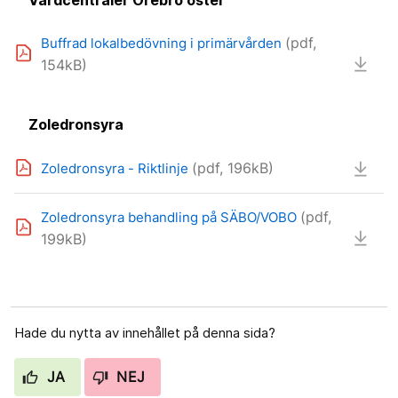
Vårdcentraler Örebro öster
(pdf,
Buffrad lokalbedövning i primärvården
154kB)
Zoledronsyra
(pdf, 196kB)
Zoledronsyra - Riktlinje
(pdf,
Zoledronsyra behandling på SÄBO/VOBO
199kB)
Hade du nytta av innehållet på denna sida?
JA
NEJ