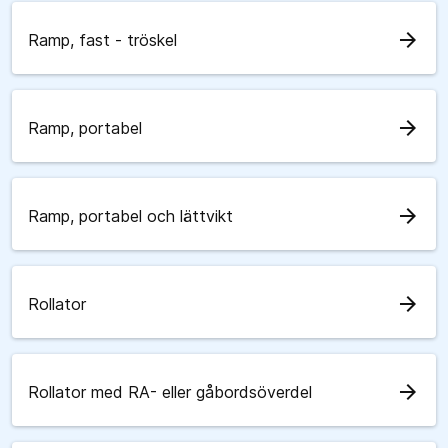
arrow_forward
Ramp, fast - tröskel
arrow_forward
Ramp, portabel
arrow_forward
Ramp, portabel och lättvikt
arrow_forward
Rollator
arrow_forward
Rollator med RA- eller gåbordsöverdel