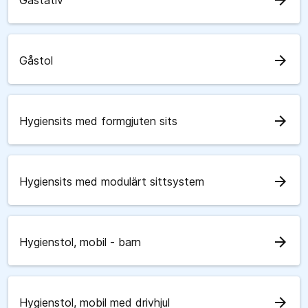
arrow_forward
Gåstativ
arrow_forward
Gåstol
arrow_forward
Hygiensits med formgjuten sits
arrow_forward
Hygiensits med modulärt sittsystem
arrow_forward
Hygienstol, mobil - barn
arrow_forward
Hygienstol, mobil med drivhjul