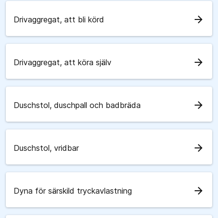
arrow_forward
Drivaggregat, att bli körd
arrow_forward
Drivaggregat, att köra själv
arrow_forward
Duschstol, duschpall och badbräda
arrow_forward
Duschstol, vridbar
arrow_forward
Dyna för särskild tryckavlastning