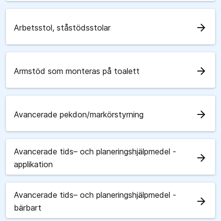
arrow_forward
Arbetsstol, ståstödsstolar
arrow_forward
Armstöd som monteras på toalett
arrow_forward
Avancerade pekdon/markörstyrning
Avancerade tids– och planeringshjälpmedel -
arrow_forward
applikation
Avancerade tids– och planeringshjälpmedel -
arrow_forward
bärbart