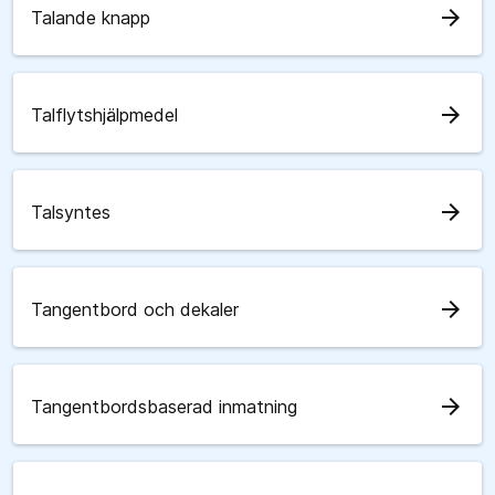
arrow_forward
Talande knapp
arrow_forward
Talflytshjälpmedel
arrow_forward
Talsyntes
arrow_forward
Tangentbord och dekaler
arrow_forward
Tangentbordsbaserad inmatning