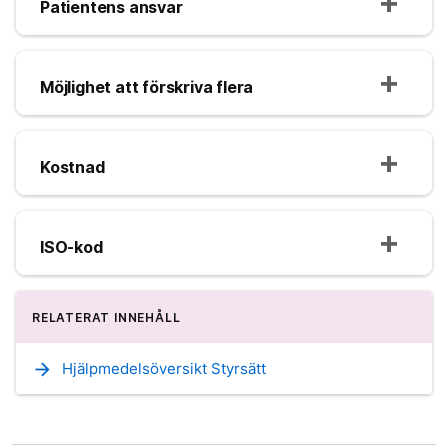
Patientens ansvar
Möjlighet att förskriva flera
Kostnad
ISO-kod
RELATERAT INNEHÅLL
arrow_forward
Hjälpmedelsöversikt Styrsätt