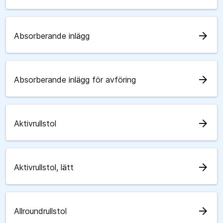
arrow_forward
Absorberande inlägg
arrow_forward
Absorberande inlägg för avföring
arrow_forward
Aktivrullstol
arrow_forward
Aktivrullstol, lätt
arrow_forward
Allroundrullstol