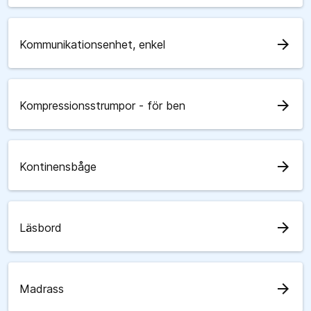
arrow_forward
Kommunikationsenhet, enkel
arrow_forward
Kompressionsstrumpor - för ben
arrow_forward
Kontinensbåge
arrow_forward
Läsbord
arrow_forward
Madrass