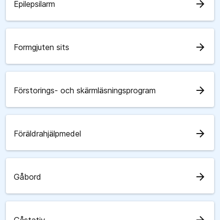
arrow_forward
Epilepsilarm
arrow_forward
Formgjuten sits
arrow_forward
Förstorings- och skärmläsningsprogram
arrow_forward
Föräldrahjälpmedel
arrow_forward
Gåbord