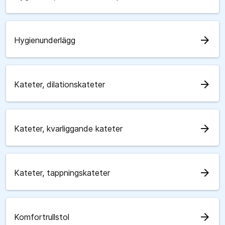
arrow_forward
Hygienunderlägg
arrow_forward
Kateter, dilationskateter
arrow_forward
Kateter, kvarliggande kateter
arrow_forward
Kateter, tappningskateter
arrow_forward
Komfortrullstol