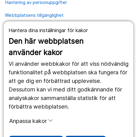
Hantering av personuppgifter
Webbplatsens tillgänglighet
Hantera dina inställningar för kakor
Våra webbplatser
Den här webbplatsen
1177.se
använder kakor
Länstrafiken
Vi använder webbkakor för att viss nödvändig
Region Örebro län
funktionalitet på webbplatsen ska fungera för
att ge dig en förbättrad upplevelse.
Dessutom kan vi med ditt godkännande för
Följ oss
analyskakor sammanställa statistik för att
Facebook
förbättra webbplatsen.
Instagram
portrait
Anpassa kakor
Linked In
work_outline