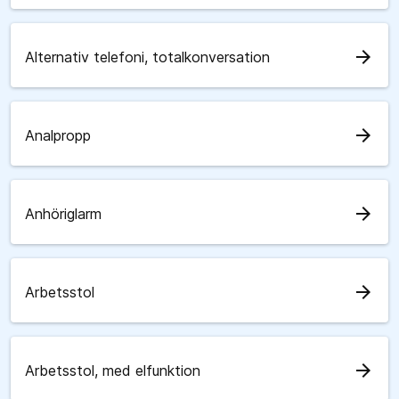
arrow_forward
Alternativ telefoni, totalkonversation
arrow_forward
Analpropp
arrow_forward
Anhöriglarm
arrow_forward
Arbetsstol
arrow_forward
Arbetsstol, med elfunktion