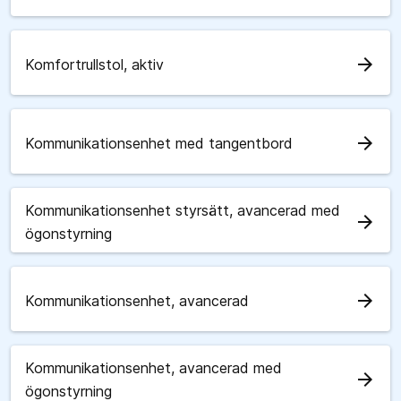
arrow_forward
Komfortrullstol, aktiv
arrow_forward
Kommunikationsenhet med tangentbord
Kommunikationsenhet styrsätt, avancerad med
arrow_forward
ögonstyrning
arrow_forward
Kommunikationsenhet, avancerad
Kommunikationsenhet, avancerad med
arrow_forward
ögonstyrning