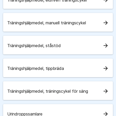
arrow_forward
Träningshjälpmedel, eldriven träningscykel
arrow_forward
Träningshjälpmedel, manuell träningscykel
arrow_forward
Träningshjälpmedel, ståstöd
arrow_forward
Träningshjälpmedel, tippbräda
arrow_forward
Träningshjälpmedel, träningscykel för säng
arrow_forward
Urindroppssamlare