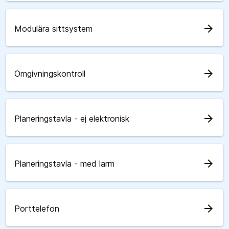
arrow_forward
Modulära sittsystem
arrow_forward
Omgivningskontroll
arrow_forward
Planeringstavla - ej elektronisk
arrow_forward
Planeringstavla - med larm
arrow_forward
Porttelefon