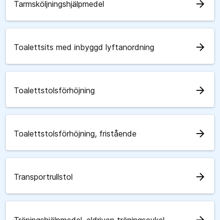
arrow_forward
Tarmsköljningshjälpmedel
arrow_forward
Toalettsits med inbyggd lyftanordning
arrow_forward
Toalettstolsförhöjning
arrow_forward
Toalettstolsförhöjning, fristående
arrow_forward
Transportrullstol