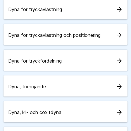
arrow_forward
Dyna för tryckavlastning
arrow_forward
Dyna för tryckavlastning och positionering
arrow_forward
Dyna för tryckfördelning
arrow_forward
Dyna, förhöjande
arrow_forward
Dyna, kil- och coxitdyna