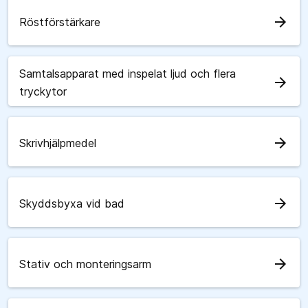
arrow_forward
Röstförstärkare
Samtalsapparat med inspelat ljud och flera
arrow_forward
tryckytor
arrow_forward
Skrivhjälpmedel
arrow_forward
Skyddsbyxa vid bad
arrow_forward
Stativ och monteringsarm