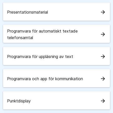
arrow_forward
Presentationsmaterial
Programvara för automatiskt textade
arrow_forward
telefonsamtal
arrow_forward
Programvara för uppläsning av text
arrow_forward
Programvara och app för kommunikation
arrow_forward
Punktdisplay