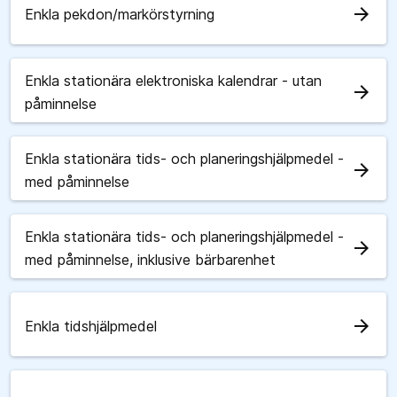
arrow_forward
Enkla pekdon/markörstyrning
Enkla stationära elektroniska kalendrar - utan
arrow_forward
påminnelse
Enkla stationära tids- och planeringshjälpmedel -
arrow_forward
med påminnelse
Enkla stationära tids- och planeringshjälpmedel -
arrow_forward
med påminnelse, inklusive bärbarenhet
arrow_forward
Enkla tidshjälpmedel