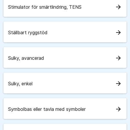
arrow_forward
Stimulator för smärtlindring, TENS
arrow_forward
Ställbart ryggstöd
arrow_forward
Sulky, avancerad
arrow_forward
Sulky, enkel
arrow_forward
Symbolbas eller tavla med symboler