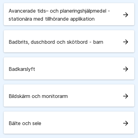
Avancerade tids– och planeringshjälpmedel -
arrow_forward
stationära med tillhörande applikation
arrow_forward
Badbrits, duschbord och skötbord - barn
arrow_forward
Badkarslyft
arrow_forward
Bildskärm och monitorarm
arrow_forward
Bälte och sele