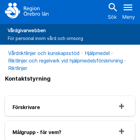
search
menu
Sök
Meny
Vårdgivarwebben
För personal inom vård och omsorg
Vårdriktlinjer och kunskapsstöd
Hjälpmedel
Riktlinjer och regelverk vid hjälpmedelsförskrivning
Riktlinjer
Kontaktstyrning
Förskrivare
Målgrupp - för vem?