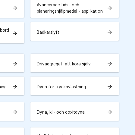
Avancerade tids– och
arrow_forward
arrow_forward
planeringshjälpmedel - applikation
tbord
arrow_forward
Badkarslyft
arrow_forward
arrow_forward
arrow_forward
Drivaggregat, att köra själv
arrow_forward
arrow_forward
ning
Dyna för tryckavlastning
arrow_forward
arrow_forward
Dyna, kil- och coxitdyna