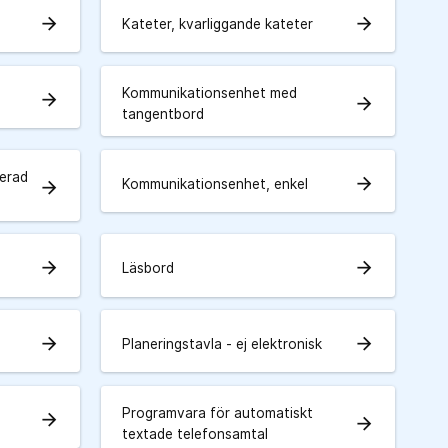
arrow_forward
arrow_forward
Kateter, kvarliggande kateter
Kommunikationsenhet med
arrow_forward
arrow_forward
tangentbord
erad
arrow_forward
Kommunikationsenhet, enkel
arrow_forward
arrow_forward
arrow_forward
Läsbord
arrow_forward
arrow_forward
Planeringstavla - ej elektronisk
Programvara för automatiskt
arrow_forward
arrow_forward
textade telefonsamtal