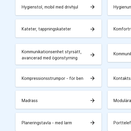
arrow_forward
Hygienstol, mobil med drivhjul
Hygienun
arrow_forward
Kateter, tappningskateter
Komfortru
Kommunikationsenhet styrsätt,
Kommunik
arrow_forward
avancerad med ögonstyrning
arrow_forward
Kompressionsstrumpor - för ben
Kontakts
arrow_forward
Madrass
Modulära
arrow_forward
Planeringstavla - med larm
Porttele