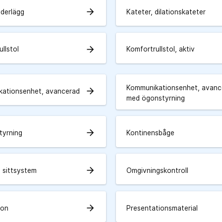
arrow_forward
derlägg
Kateter, dilationskateter
arrow_forward
llstol
Komfortrullstol, aktiv
Kommunikationsenhet, avanc
arrow_forward
ationsenhet, avancerad
med ögonstyrning
arrow_forward
tyrning
Kontinensbåge
arrow_forward
 sittsystem
Omgivningskontroll
arrow_forward
fon
Presentationsmaterial