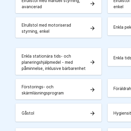
Elrullstol med manuell styrning,
Elrullsto
arrow_forward
avancerad
enkel
Elrullstol med motoriserad
Enkla pe
arrow_forward
styrning, enkel
Enkla stationära tids- och
Enkla tid
arrow_forward
planeringshjälpmedel - med
påminnelse, inklusive bärbarenhet
Förstorings- och
Föräldra
arrow_forward
skärmläsningsprogram
arrow_forward
Gåstol
Hygiensi