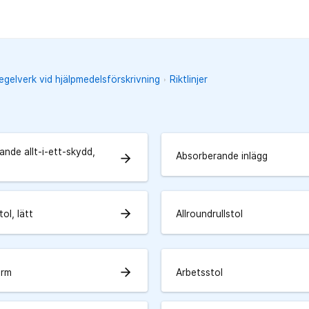
regelverk vid hjälpmedelsförskrivning
Riktlinjer
nde allt-i-ett-skydd,
Absorberande inlägg
arrow_forward
arrow_forward
tol, lätt
Allroundrullstol
arrow_forward
arm
Arbetsstol