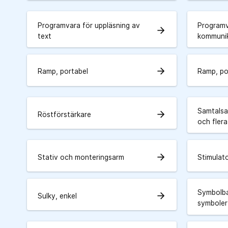
Programvara för uppläsning av
Programv
arrow_forward
text
kommuni
arrow_forward
Ramp, portabel
Ramp, po
Samtalsa
arrow_forward
Röstförstärkare
och flera
arrow_forward
Stativ och monteringsarm
Stimulato
Symbolba
arrow_forward
Sulky, enkel
symboler