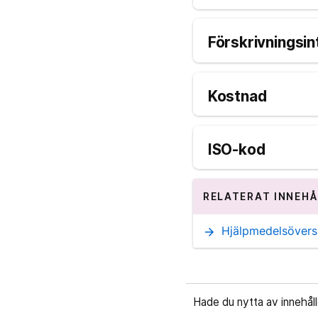
Förskrivningsin
Kostnad
ISO-kod
RELATERAT INNEHÅ
Hjälpmedelsöversi
arrow_forward
Hade du nytta av innehål