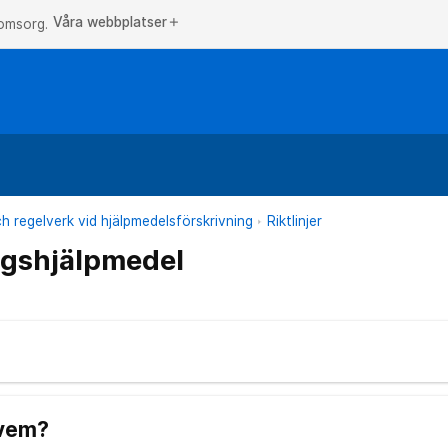
Våra webbplatser
add
 omsorg.
och regelverk vid hjälpmedelsförskrivning
Riktlinjer
ngshjälpmedel
 vem?