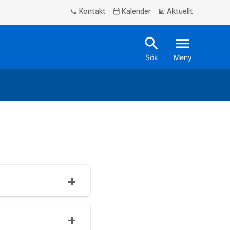
Kontakt
Kalender
Aktuellt
phone
calendar_today
article
search
menu
Sök
Meny