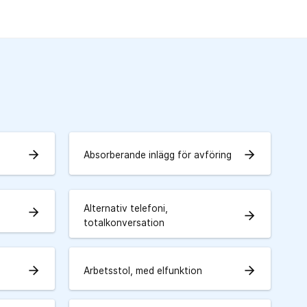
arrow_forward
arrow_forward
Absorberande inlägg för avföring
Alternativ telefoni,
arrow_forward
arrow_forward
totalkonversation
arrow_forward
arrow_forward
Arbetsstol, med elfunktion