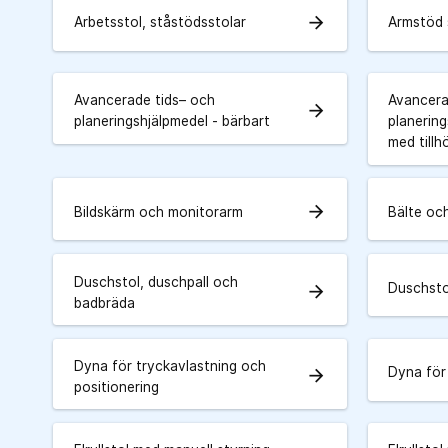
arrow_forward
Arbetsstol, ståstödsstolar
Armstöd 
Avancerade tids– och
Avancera
arrow_forward
planeringshjälpmedel - bärbart
planering
med tillh
arrow_forward
Bildskärm och monitorarm
Bälte oc
Duschstol, duschpall och
Duschstol
arrow_forward
badbräda
Dyna för tryckavlastning och
Dyna för
arrow_forward
positionering