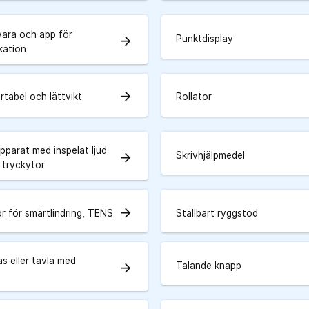
ara och app för
Punktdisplay
arrow_forward
kation
arrow_forward
rtabel och lättvikt
Rollator
pparat med inspelat ljud
Skrivhjälpmedel
arrow_forward
 tryckytor
arrow_forward
r för smärtlindring, TENS
Ställbart ryggstöd
s eller tavla med
Talande knapp
arrow_forward