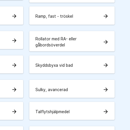
arrow_forward
arrow_forward
Ramp, fast - tröskel
Rollator med RA- eller
arrow_forward
arrow_forward
gåbordsöverdel
arrow_forward
arrow_forward
Skyddsbyxa vid bad
arrow_forward
arrow_forward
Sulky, avancerad
arrow_forward
arrow_forward
Talflytshjälpmedel