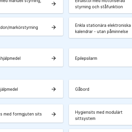
l med manuell styrning,
Elrullstol med motoriserad
arrow_forward
styrning och ståfunktion
Enkla stationära elektroniska
arrow_forward
kdon/markörstyrning
kalendrar - utan påminnelse
arrow_forward
shjälpmedel
Epilepsilarm
arrow_forward
hjälpmedel
Gåbord
Hygiensits med modulärt
arrow_forward
ts med formgjuten sits
sittsystem