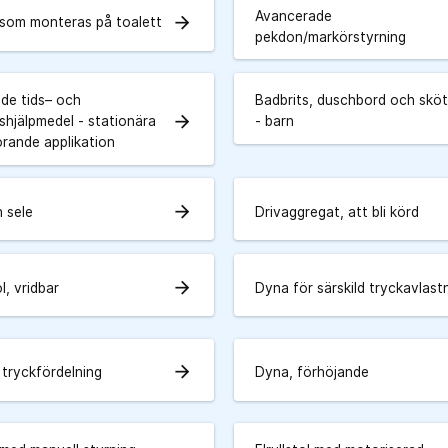
Avancerade
arrow_forward
som monteras på toalett
pekdon/markörstyrning
de tids– och
Badbrits, duschbord och skö
arrow_forward
shjälpmedel - stationära
- barn
örande applikation
arrow_forward
h sele
Drivaggregat, att bli körd
arrow_forward
, vridbar
Dyna för särskild tryckavlast
arrow_forward
 tryckfördelning
Dyna, förhöjande