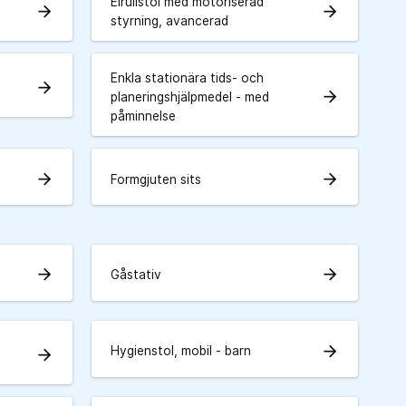
Elrullstol med motoriserad
arrow_forward
arrow_forward
styrning, avancerad
Enkla stationära tids- och
arrow_forward
arrow_forward
planeringshjälpmedel - med
påminnelse
arrow_forward
arrow_forward
Formgjuten sits
arrow_forward
arrow_forward
Gåstativ
arrow_forward
Hygienstol, mobil - barn
arrow_forward