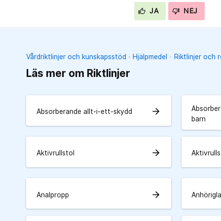
JA
NEJ
Vårdriktlinjer och kunskapsstöd
Hjälpmedel
Riktlinjer och 
Läs mer om Riktlinjer
Absorbera
arrow_forward
Absorberande allt-i-ett-skydd
barn
arrow_forward
Aktivrullstol
Aktivrulls
arrow_forward
Analpropp
Anhörigl