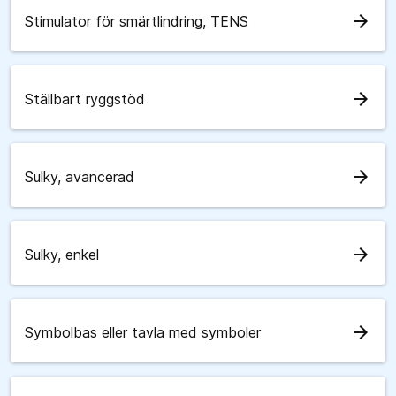
arrow_forward
Stimulator för smärtlindring, TENS
arrow_forward
Ställbart ryggstöd
arrow_forward
Sulky, avancerad
arrow_forward
Sulky, enkel
arrow_forward
Symbolbas eller tavla med symboler