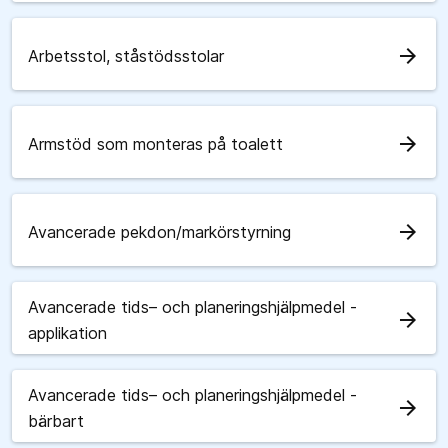
arrow_forward
Arbetsstol, ståstödsstolar
arrow_forward
Armstöd som monteras på toalett
arrow_forward
Avancerade pekdon/markörstyrning
Avancerade tids– och planeringshjälpmedel -
arrow_forward
applikation
Avancerade tids– och planeringshjälpmedel -
arrow_forward
bärbart