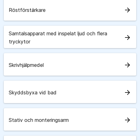
arrow_forward
Röstförstärkare
Samtalsapparat med inspelat ljud och flera
arrow_forward
tryckytor
arrow_forward
Skrivhjälpmedel
arrow_forward
Skyddsbyxa vid bad
arrow_forward
Stativ och monteringsarm