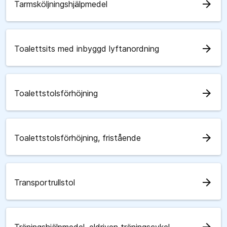
arrow_forward
Tarmsköljningshjälpmedel
arrow_forward
Toalettsits med inbyggd lyftanordning
arrow_forward
Toalettstolsförhöjning
arrow_forward
Toalettstolsförhöjning, fristående
arrow_forward
Transportrullstol