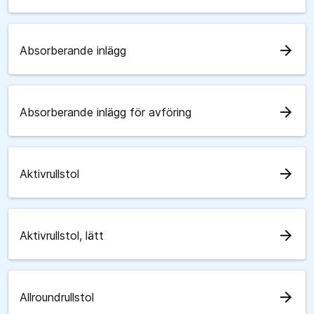
arrow_forward
Absorberande inlägg
arrow_forward
Absorberande inlägg för avföring
arrow_forward
Aktivrullstol
arrow_forward
Aktivrullstol, lätt
arrow_forward
Allroundrullstol