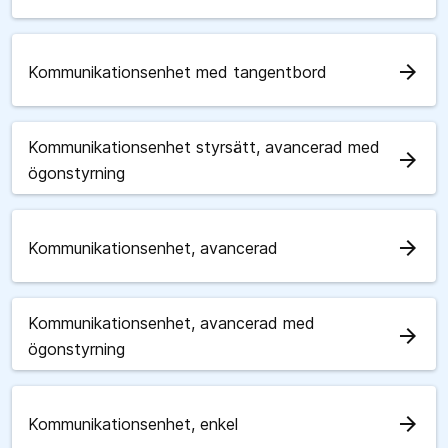
arrow_forward
Kommunikationsenhet med tangentbord
Kommunikationsenhet styrsätt, avancerad med
arrow_forward
ögonstyrning
arrow_forward
Kommunikationsenhet, avancerad
Kommunikationsenhet, avancerad med
arrow_forward
ögonstyrning
arrow_forward
Kommunikationsenhet, enkel