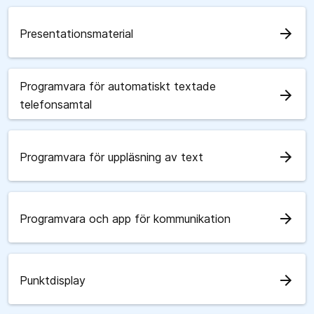
arrow_forward
Presentationsmaterial
Programvara för automatiskt textade
arrow_forward
telefonsamtal
arrow_forward
Programvara för uppläsning av text
arrow_forward
Programvara och app för kommunikation
arrow_forward
Punktdisplay