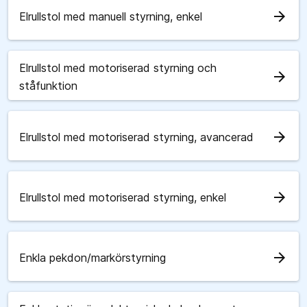
arrow_forward
Elrullstol med manuell styrning, enkel
Elrullstol med motoriserad styrning och
arrow_forward
ståfunktion
arrow_forward
Elrullstol med motoriserad styrning, avancerad
arrow_forward
Elrullstol med motoriserad styrning, enkel
arrow_forward
Enkla pekdon/markörstyrning