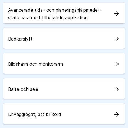
Avancerade tids– och planeringshjälpmedel -
arrow_forward
stationära med tillhörande applikation
arrow_forward
Badkarslyft
arrow_forward
Bildskärm och monitorarm
arrow_forward
Bälte och sele
arrow_forward
Drivaggregat, att bli körd