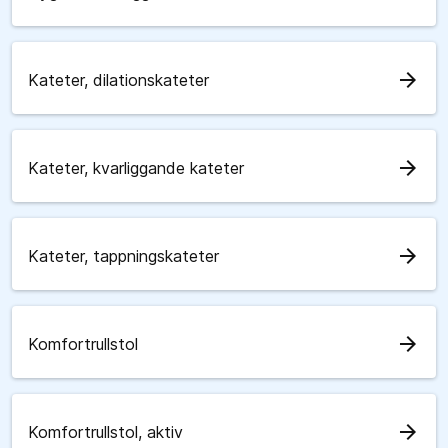
arrow_forward
Kateter, dilationskateter
arrow_forward
Kateter, kvarliggande kateter
arrow_forward
Kateter, tappningskateter
arrow_forward
Komfortrullstol
arrow_forward
Komfortrullstol, aktiv