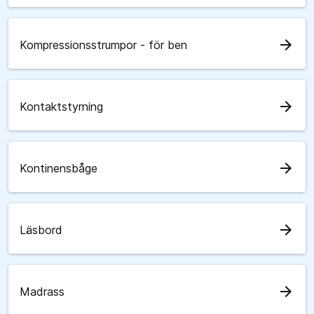
arrow_forward
Kompressionsstrumpor - för ben
arrow_forward
Kontaktstyrning
arrow_forward
Kontinensbåge
arrow_forward
Läsbord
arrow_forward
Madrass