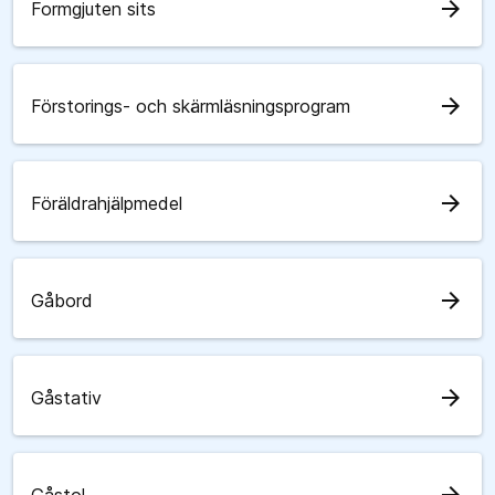
arrow_forward
Formgjuten sits
arrow_forward
Förstorings- och skärmläsningsprogram
arrow_forward
Föräldrahjälpmedel
arrow_forward
Gåbord
arrow_forward
Gåstativ