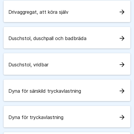
arrow_forward
Drivaggregat, att köra själv
arrow_forward
Duschstol, duschpall och badbräda
arrow_forward
Duschstol, vridbar
arrow_forward
Dyna för särskild tryckavlastning
arrow_forward
Dyna för tryckavlastning