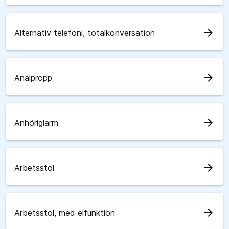
arrow_forward
Alternativ telefoni, totalkonversation
arrow_forward
Analpropp
arrow_forward
Anhöriglarm
arrow_forward
Arbetsstol
arrow_forward
Arbetsstol, med elfunktion