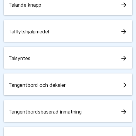
arrow_forward
Talande knapp
arrow_forward
Talflytshjälpmedel
arrow_forward
Talsyntes
arrow_forward
Tangentbord och dekaler
arrow_forward
Tangentbordsbaserad inmatning