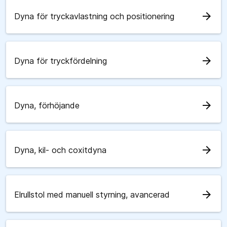
arrow_forward
Dyna för tryckavlastning och positionering
arrow_forward
Dyna för tryckfördelning
arrow_forward
Dyna, förhöjande
arrow_forward
Dyna, kil- och coxitdyna
arrow_forward
Elrullstol med manuell styrning, avancerad