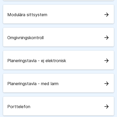
arrow_forward
Modulära sittsystem
arrow_forward
Omgivningskontroll
arrow_forward
Planeringstavla - ej elektronisk
arrow_forward
Planeringstavla - med larm
arrow_forward
Porttelefon