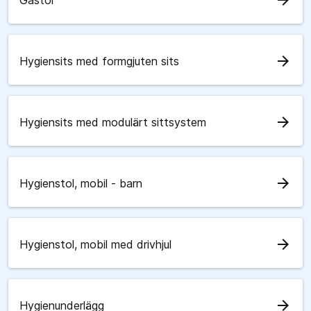
arrow_forward
Gåstol
arrow_forward
Hygiensits med formgjuten sits
arrow_forward
Hygiensits med modulärt sittsystem
arrow_forward
Hygienstol, mobil - barn
arrow_forward
Hygienstol, mobil med drivhjul
arrow_forward
Hygienunderlägg