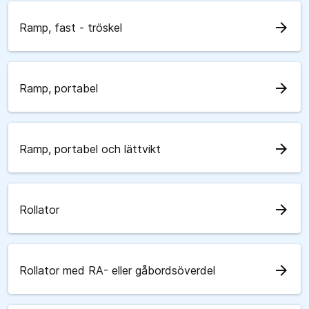
arrow_forward
Ramp, fast - tröskel
arrow_forward
Ramp, portabel
arrow_forward
Ramp, portabel och lättvikt
arrow_forward
Rollator
arrow_forward
Rollator med RA- eller gåbordsöverdel