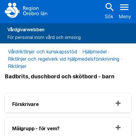
search
menu
Sök
Meny
Vårdgivarwebben
För personal inom vård och omsorg
Vårdriktlinjer och kunskapsstöd
Hjälpmedel
Riktlinjer och regelverk vid hjälpmedelsförskrivning
Riktlinjer
Badbrits, duschbord och skötbord - barn
Förskrivare
Målgrupp - för vem?