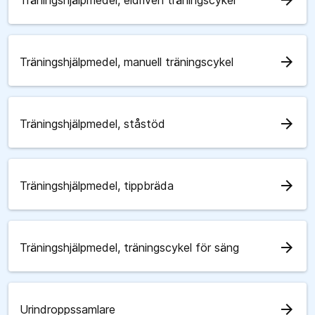
arrow_forward
Träningshjälpmedel, eldriven träningscykel
arrow_forward
Träningshjälpmedel, manuell träningscykel
arrow_forward
Träningshjälpmedel, ståstöd
arrow_forward
Träningshjälpmedel, tippbräda
arrow_forward
Träningshjälpmedel, träningscykel för säng
arrow_forward
Urindroppssamlare