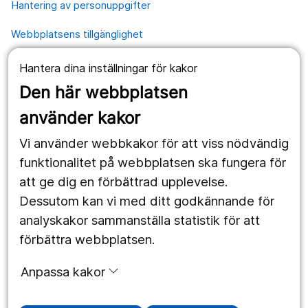
Hantering av personuppgifter
Webbplatsens tillgänglighet
Hantera dina inställningar för kakor
Våra webbplatser
Den här webbplatsen
1177.se
använder kakor
Länstrafiken
Vi använder webbkakor för att viss nödvändig
Region Örebro län
funktionalitet på webbplatsen ska fungera för
att ge dig en förbättrad upplevelse.
Dessutom kan vi med ditt godkännande för
Följ oss
analyskakor sammanställa statistik för att
Facebook
förbättra webbplatsen.
Instagram
portrait
Anpassa kakor
Linked In
work_outline