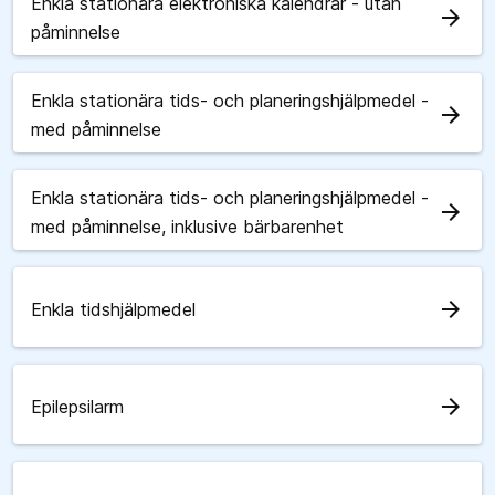
Enkla stationära elektroniska kalendrar - utan
arrow_forward
påminnelse
Enkla stationära tids- och planeringshjälpmedel -
arrow_forward
med påminnelse
Enkla stationära tids- och planeringshjälpmedel -
arrow_forward
med påminnelse, inklusive bärbarenhet
arrow_forward
Enkla tidshjälpmedel
arrow_forward
Epilepsilarm