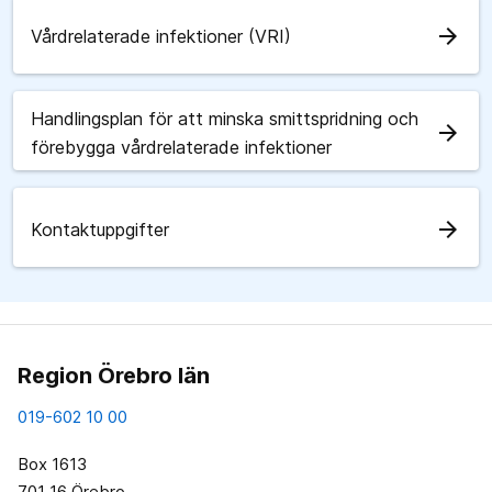
arrow_forward
Vårdrelaterade infektioner (VRI)
Handlingsplan för att minska smittspridning och
arrow_forward
förebygga vårdrelaterade infektioner
arrow_forward
Kontaktuppgifter
Region Örebro län
019-602 10 00
Box 1613
701 16 Örebro