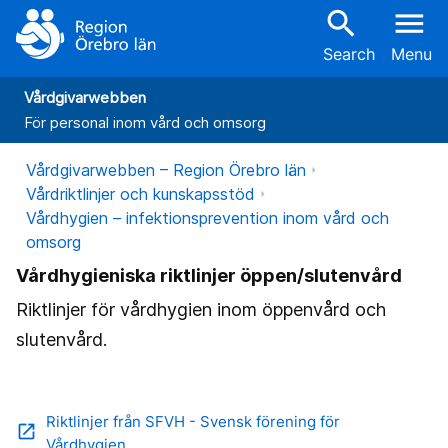
search
menu
Search
Menu
Vårdgivarwebben
För personal inom vård och omsorg
Vårdgivarwebben – Region Örebro län
Vårdriktlinjer och kunskapsstöd
Vårdhygien – infektionsprevention inom vård och
omsorg
Vårdhygieniska riktlinjer öppen/slutenvård
Riktlinjer för vårdhygien inom öppenvård och
slutenvård.
Riktlinjer från SFVH - Svensk förening för
open_in_new
Vårdhygien