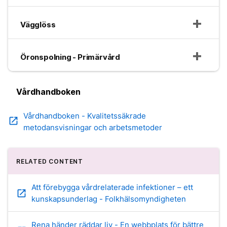
Vägglöss
Öronspolning - Primärvård
Vårdhandboken
Vårdhandboken - Kvalitetssäkrade
open_in_new
metodansvisningar och arbetsmetoder
RELATED CONTENT
Att förebygga vårdrelaterade infektioner – ett
open_in_new
kunskapsunderlag - Folkhälsomyndigheten
Rena händer räddar liv - En webbplats för bättre