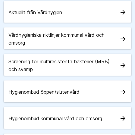
arrow_forward
Aktuellt från Vårdhygien
Vårdhygieniska riktlinjer kommunal vård och
arrow_forward
omsorg
Screening för multiresistenta bakterier (MRB)
arrow_forward
och svamp
arrow_forward
Hygienombud öppen/slutenvård
arrow_forward
Hygienombud kommunal vård och omsorg