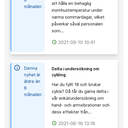
att hålla en behaglig
månader.
inomhustemperatur under
varma sommardagar, vilket
påverkar såväl personalen
som…
2021-09-10 10:41
access_time
information
Denna
Delta i undersökning om
nyhet är
cykling
äldre än
Har du fyllt 18 och brukar
6
cykla? Då får du gärna delta i
månader.
vår enkätundersökning om
hand- och armvibrationer och
dess effekter från…
2021-06-18 13:18
access_time