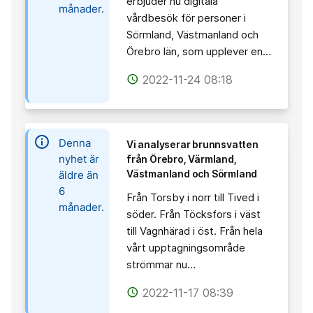
erbjuder nu digitala
månader.
vårdbesök för personer i
Sörmland, Västmanland och
Örebro län, som upplever en…
2022-11-24 08:18
access_time
information
Denna
Vi analyserar brunnsvatten
nyhet är
från Örebro, Värmland,
Västmanland och Sörmland
äldre än
6
Från Torsby i norr till Tived i
månader.
söder. Från Töcksfors i väst
till Vagnhärad i öst. Från hela
vårt upptagningsområde
strömmar nu…
2022-11-17 08:39
access_time