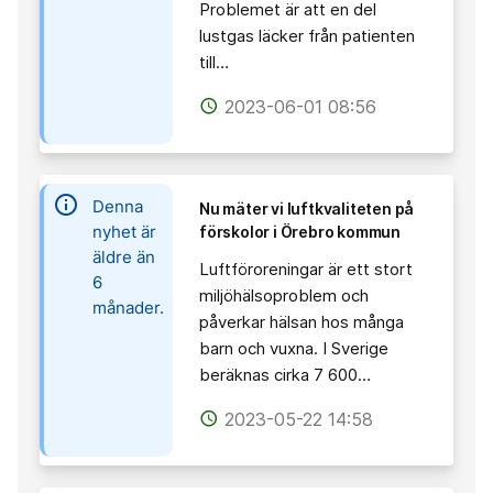
Problemet är att en del
lustgas läcker från patienten
till…
2023-06-01 08:56
access_time
information
Denna
Nu mäter vi luftkvaliteten på
nyhet är
förskolor i Örebro kommun
äldre än
Luftföroreningar är ett stort
6
miljöhälsoproblem och
månader.
påverkar hälsan hos många
barn och vuxna. I Sverige
beräknas cirka 7 600…
2023-05-22 14:58
access_time