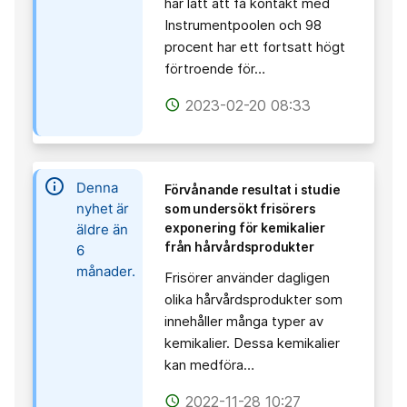
har lätt att få kontakt med
Instrumentpoolen och 98
procent har ett fortsatt högt
förtroende för…
2023-02-20 08:33
access_time
information
Denna
Förvånande resultat i studie
nyhet är
som undersökt frisörers
exponering för kemikalier
äldre än
från hårvårdsprodukter
6
månader.
Frisörer använder dagligen
olika hårvårdsprodukter som
innehåller många typer av
kemikalier. Dessa kemikalier
kan medföra…
2022-11-28 10:27
access_time