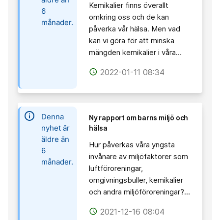
Kemikalier finns överallt
6
omkring oss och de kan
månader.
påverka vår hälsa. Men vad
kan vi göra för att minska
mängden kemikalier i våra…
2022-01-11 08:34
access_time
information
Denna
Ny rapport om barns miljö och
nyhet är
hälsa
äldre än
Hur påverkas våra yngsta
6
invånare av miljöfaktorer som
månader.
luftföroreningar,
omgivningsbuller, kemikalier
och andra miljöföroreningar?…
2021-12-16 08:04
access_time