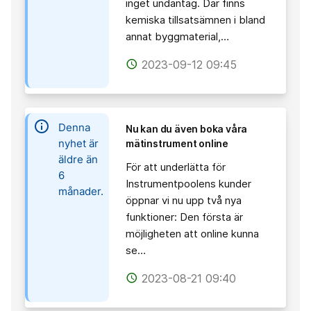
inget undantag. Där finns
kemiska tillsatsämnen i bland
annat byggmaterial,…
2023-09-12 09:45
access_time
information
Denna
Nu kan du även boka våra
nyhet är
mätinstrument online
äldre än
För att underlätta för
6
Instrumentpoolens kunder
månader.
öppnar vi nu upp två nya
funktioner: Den första är
möjligheten att online kunna
se…
2023-08-21 09:40
access_time