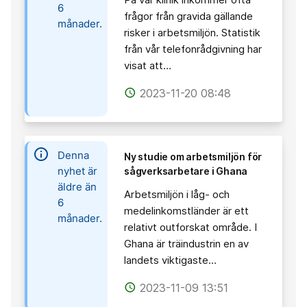
6
frågor från gravida gällande
månader.
risker i arbetsmiljön. Statistik
från vår telefonrådgivning har
visat att…
2023-11-20 08:48
access_time
information
Denna
Ny studie om arbetsmiljön för
nyhet är
sågverksarbetare i Ghana
äldre än
Arbetsmiljön i låg- och
6
medelinkomstländer är ett
månader.
relativt outforskat område. I
Ghana är träindustrin en av
landets viktigaste…
2023-11-09 13:51
access_time