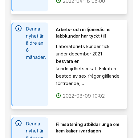
2022-04-18 08:00
access_time
information
Denna
Arbets- och miljömedicins
nyhet är
labbkunder har tyckt till
äldre än
Laboratoriets kunder fick
6
under december 2021
månader.
besvara en
kundnöjdhetsenkät. Enkäten
bestod av sex frågor gällande
förtroende,…
2022-03-09 10:02
access_time
information
Denna
Filmsatsning utbildar unga om
nyhet är
kemikalier i vardagen
äldre än