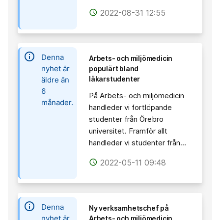
2022-08-31 12:55
access_time
information
Denna
Arbets- och miljömedicin
nyhet är
populärt bland
läkarstudenter
äldre än
6
På Arbets- och miljömedicin
månader.
handleder vi fortlöpande
studenter från Örebro
universitet. Framför allt
handleder vi studenter från…
2022-05-11 09:48
access_time
information
Denna
Ny verksamhetschef på
nyhet är
Arbets- och miljömedicin