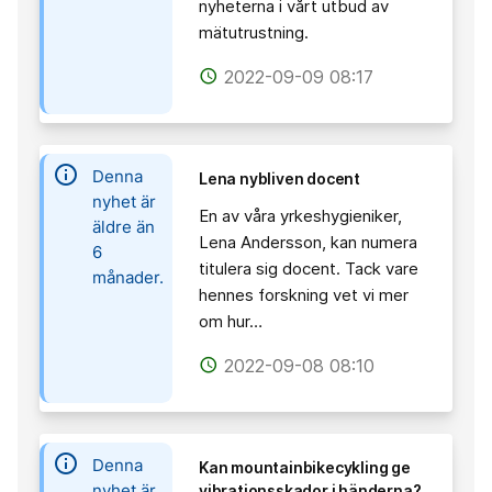
nyheterna i vårt utbud av
mätutrustning.
2022-09-09 08:17
access_time
information
Denna
Lena nybliven docent
nyhet är
En av våra yrkeshygieniker,
äldre än
Lena Andersson, kan numera
6
titulera sig docent. Tack vare
månader.
hennes forskning vet vi mer
om hur…
2022-09-08 08:10
access_time
information
Denna
Kan mountainbikecykling ge
nyhet är
vibrationsskador i händerna?