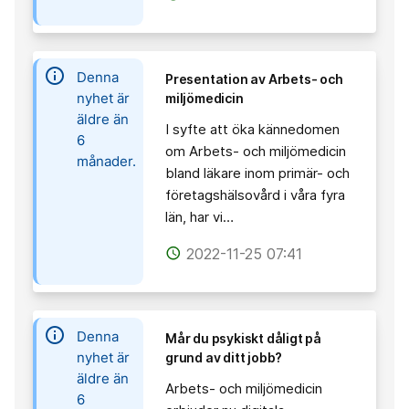
information
Denna
Presentation av Arbets- och
nyhet är
miljömedicin
äldre än
I syfte att öka kännedomen
6
om Arbets- och miljömedicin
månader.
bland läkare inom primär- och
företagshälsovård i våra fyra
län, har vi…
2022-11-25 07:41
access_time
information
Denna
Mår du psykiskt dåligt på
nyhet är
grund av ditt jobb?
äldre än
Arbets- och miljömedicin
6