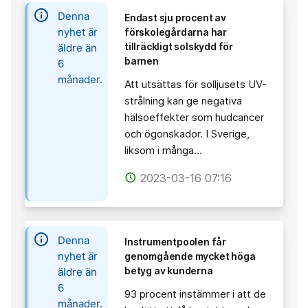
information
Denna
Endast sju procent av
nyhet är
förskolegårdarna har
tillräckligt solskydd för
äldre än
barnen
6
månader.
Att utsättas för solljusets UV-
strålning kan ge negativa
hälsoeffekter som hudcancer
och ögonskador. I Sverige,
liksom i många…
2023-03-16 07:16
access_time
information
Denna
Instrumentpoolen får
nyhet är
genomgående mycket höga
betyg av kunderna
äldre än
6
93 procent instämmer i att de
månader.