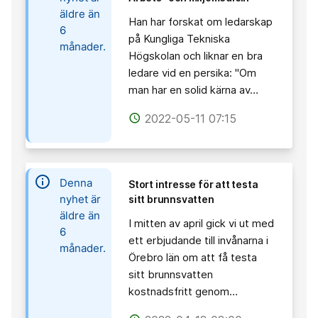
äldre än
Han har forskat om ledarskap
6
på Kungliga Tekniska
månader.
Högskolan och liknar en bra
ledare vid en persika: "Om
man har en solid kärna av…
2022-05-11 07:15
access_time
information
Denna
Stort intresse för att testa
nyhet är
sitt brunnsvatten
äldre än
I mitten av april gick vi ut med
6
ett erbjudande till invånarna i
månader.
Örebro län om att få testa
sitt brunnsvatten
kostnadsfritt genom…