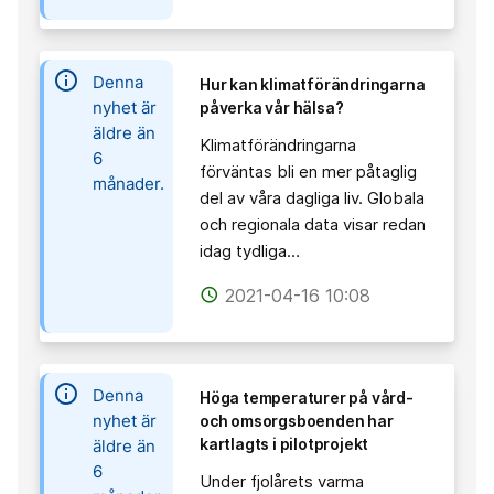
information
Denna
Hur kan klimatförändringarna
nyhet är
påverka vår hälsa?
äldre än
Klimatförändringarna
6
förväntas bli en mer påtaglig
månader.
del av våra dagliga liv. Globala
och regionala data visar redan
idag tydliga…
2021-04-16 10:08
access_time
information
Denna
Höga temperaturer på vård-
nyhet är
och omsorgsboenden har
kartlagts i pilotprojekt
äldre än
6
Under fjolårets varma