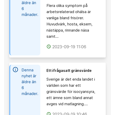
äldre än
Flera olika symptom på
6
arbetsrelaterad ohälsa är
månader.
vanliga bland frisörer.
Huvudvärk, hosta, eksem,
nästäppa, rinnande näsa
samt…
2023-09-19 11:06
access_time
information
Denna
Ett ifrågasatt gränsvärde
nyhet är
Sverige är det enda landet i
äldre än
världen som har ett
6
gränsvärde för isocyansyra,
månader.
ett ämne som bland annat
avges vid matlagning.…
2023-09-19 10:46
access_time