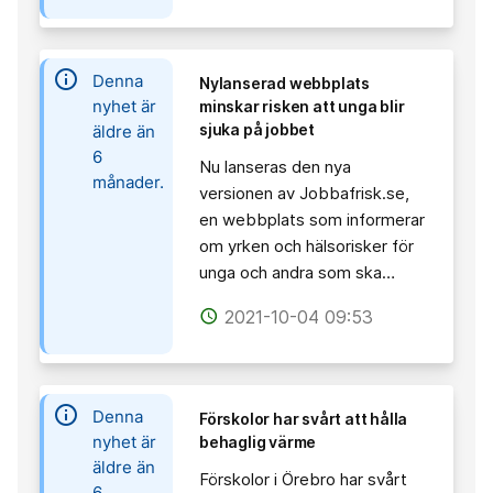
information
Denna
Nylanserad webbplats
nyhet är
minskar risken att unga blir
sjuka på jobbet
äldre än
6
Nu lanseras den nya
månader.
versionen av Jobbafrisk.se,
en webbplats som informerar
om yrken och hälsorisker för
unga och andra som ska…
2021-10-04 09:53
access_time
information
Denna
Förskolor har svårt att hålla
nyhet är
behaglig värme
äldre än
Förskolor i Örebro har svårt
6