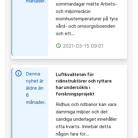
månader.
sommardagar mätte Arbets-
och miljömedicin
inomhustemperaturer på fyra
vård- och omsorgsboenden
och ett…
2021-03-15 09:01
access_time
information
Denna
Luftkvaliteten för
nyhet är
ridinstruktörer och ryttare
har undersökts i
äldre än
forskningsprojekt
6
månader.
Ridhus och ridbanor kan vara
dammiga miljöer och det
sandiga underlaget innehåller
ofta kvarts. Innebär detta
någon fara för…