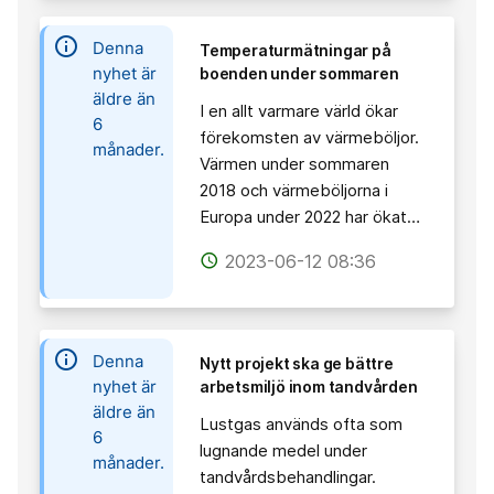
information
Denna
Temperaturmätningar på
nyhet är
boenden under sommaren
äldre än
I en allt varmare värld ökar
6
förekomsten av värmeböljor.
månader.
Värmen under sommaren
2018 och värmeböljorna i
Europa under 2022 har ökat…
2023-06-12 08:36
access_time
information
Denna
Nytt projekt ska ge bättre
nyhet är
arbetsmiljö inom tandvården
äldre än
Lustgas används ofta som
6
lugnande medel under
månader.
tandvårdsbehandlingar.