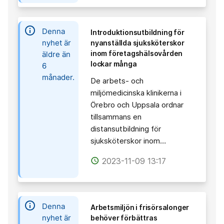
information
Denna
Introduktionsutbildning för
nyhet är
nyanställda sjuksköterskor
inom företagshälsovården
äldre än
lockar många
6
månader.
De arbets- och
miljömedicinska klinikerna i
Örebro och Uppsala ordnar
tillsammans en
distansutbildning för
sjuksköterskor inom…
2023-11-09 13:17
access_time
information
Denna
Arbetsmiljön i frisörsalonger
nyhet är
behöver förbättras