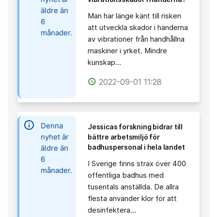
äldre än
Man har länge känt till risken
6
att utveckla skador i händerna
månader.
av vibrationer från handhållna
maskiner i yrket. Mindre
kunskap…
2022-09-01 11:28
access_time
information
Denna
Jessicas forskning bidrar till
nyhet är
bättre arbetsmiljö för
badhuspersonal i hela landet
äldre än
6
I Sverige finns strax över 400
månader.
offentliga badhus med
tusentals anställda. De allra
flesta använder klor för att
desinfektera…