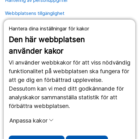
Hantering av personuppgifter
Webbplatsens tillgänglighet
Hantera dina inställningar för kakor
Våra webbplatser
Den här webbplatsen
1177.se
använder kakor
Länstrafiken
Vi använder webbkakor för att viss nödvändig
Region Örebro län
funktionalitet på webbplatsen ska fungera för
att ge dig en förbättrad upplevelse.
Dessutom kan vi med ditt godkännande för
Följ oss
analyskakor sammanställa statistik för att
Facebook
förbättra webbplatsen.
Instagram
portrait
Anpassa kakor
Linked In
work_outline