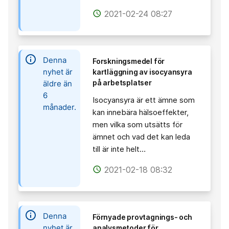
2021-02-24 08:27
access_time
information
Denna
Forskningsmedel för
nyhet är
kartläggning av isocyansyra
på arbetsplatser
äldre än
6
Isocyansyra är ett ämne som
månader.
kan innebära hälsoeffekter,
men vilka som utsätts för
ämnet och vad det kan leda
till är inte helt…
2021-02-18 08:32
access_time
information
Denna
Förnyade provtagnings- och
nyhet är
analysmetoder för