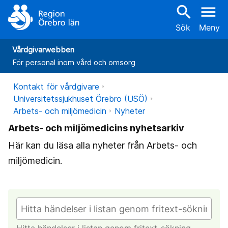
search
menu
Sök
Meny
Vårdgivarwebben
För personal inom vård och omsorg
Kontakt för vårdgivare
Universitetssjukhuset Örebro (USÖ)
Arbets- och miljömedicin
Nyheter
Arbets- och miljömedicins nyhetsarkiv
Här kan du läsa alla nyheter från Arbets- och
miljömedicin.
Hitta händelser i listan genom fritext-sökning.