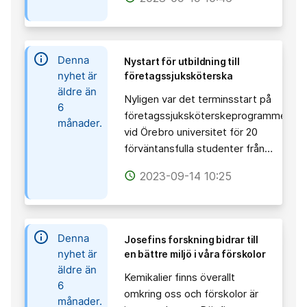
information
Denna
Nystart för utbildning till
nyhet är
företagssjuksköterska
äldre än
Nyligen var det terminsstart på
6
företagssjuksköterskeprogrammet
månader.
vid Örebro universitet för 20
förväntansfulla studenter från…
2023-09-14 10:25
access_time
information
Denna
Josefins forskning bidrar till
nyhet är
en bättre miljö i våra förskolor
äldre än
Kemikalier finns överallt
6
omkring oss och förskolor är
månader.