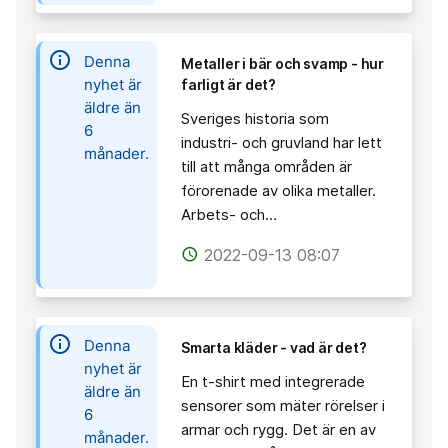
information
Denna
Metaller i bär och svamp - hur
nyhet är
farligt är det?
äldre än
Sveriges historia som
6
industri- och gruvland har lett
månader.
till att många områden är
förorenade av olika metaller.
Arbets- och…
2022-09-13 08:07
access_time
information
Denna
Smarta kläder - vad är det?
nyhet är
En t-shirt med integrerade
äldre än
sensorer som mäter rörelser i
6
armar och rygg. Det är en av
månader.