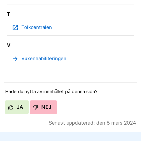
T
open_in_new
Tolkcentralen
V
arrow_forward
Vuxenhabiliteringen
Hade du nytta av innehållet på denna sida?
JA
NEJ
Senast uppdaterad: den 8 mars 2024