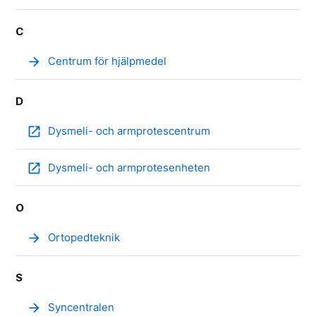
C
arrow_forward
Centrum för hjälpmedel
D
open_in_new
Dysmeli- och armprotescentrum
open_in_new
Dysmeli- och armprotesenheten
O
arrow_forward
Ortopedteknik
S
arrow_forward
Syncentralen