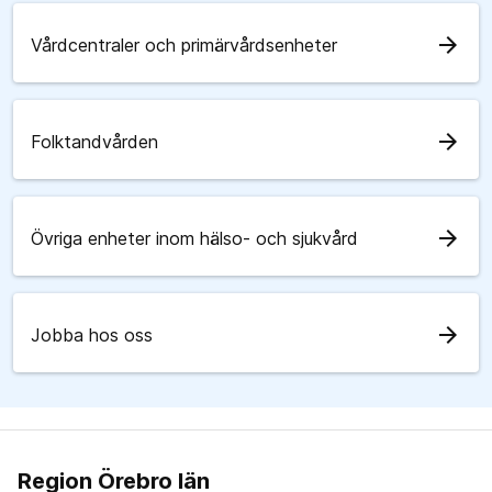
arrow_forward
Vårdcentraler och primärvårdsenheter
arrow_forward
Folktandvården
arrow_forward
Övriga enheter inom hälso- och sjukvård
arrow_forward
Jobba hos oss
Region Örebro län