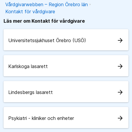
Vårdgivarwebben – Region Örebro län
Kontakt för vårdgivare
Läs mer om Kontakt för vårdgivare
arrow_forward
Universitetssjukhuset Örebro (USÖ)
arrow_forward
Karlskoga lasarett
arrow_forward
Lindesbergs lasarett
arrow_forward
Psykiatri - kliniker och enheter