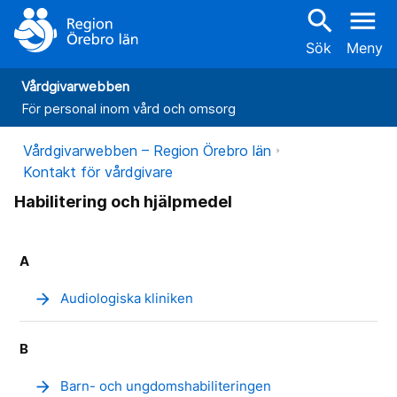
search
menu
Sök
Meny
Vårdgivarwebben
För personal inom vård och omsorg
Vårdgivarwebben – Region Örebro län
Kontakt för vårdgivare
Habilitering och hjälpmedel
A
arrow_forward
Audiologiska kliniken
B
arrow_forward
Barn- och ungdomshabiliteringen