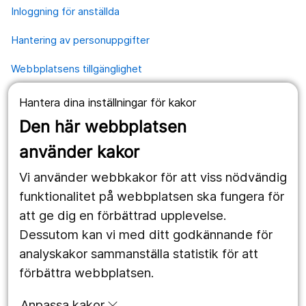
Inloggning för anställda
Hantering av personuppgifter
Webbplatsens tillgänglighet
Hantera dina inställningar för kakor
Våra webbplatser
Den här webbplatsen
1177.se
använder kakor
Länstrafiken
Vi använder webbkakor för att viss nödvändig
Region Örebro län
funktionalitet på webbplatsen ska fungera för
att ge dig en förbättrad upplevelse.
Dessutom kan vi med ditt godkännande för
Följ oss
analyskakor sammanställa statistik för att
Facebook
förbättra webbplatsen.
Instagram
portrait
Anpassa kakor