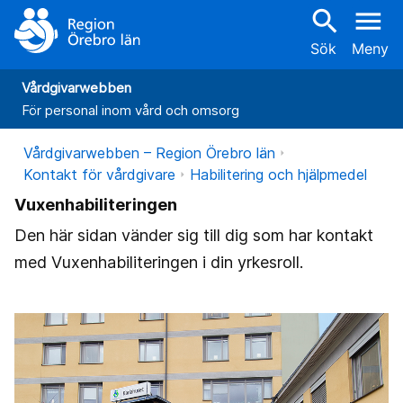
search
menu
Sök
Meny
Vårdgivarwebben
För personal inom vård och omsorg
Vårdgivarwebben – Region Örebro län
Kontakt för vårdgivare
Habilitering och hjälpmedel
Vuxenhabiliteringen
Den här sidan vänder sig till dig som har kontakt
med Vuxenhabiliteringen i din yrkesroll.