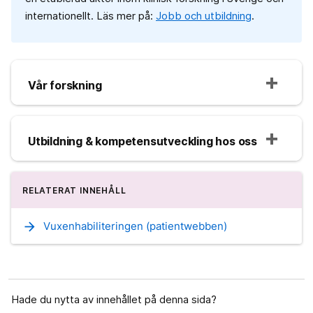
internationellt. Läs mer på:
Jobb och utbildning
.
Vår forskning
Utbildning & kompetensutveckling hos oss
RELATERAT INNEHÅLL
arrow_forward
Vuxenhabiliteringen (patientwebben)
Hade du nytta av innehållet på denna sida?