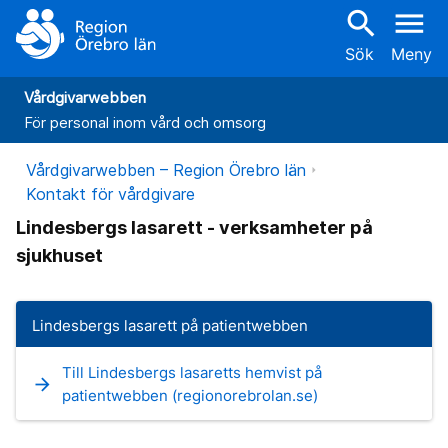
search
menu
Sök
Meny
Vårdgivarwebben
För personal inom vård och omsorg
Vårdgivarwebben – Region Örebro län
Kontakt för vårdgivare
Lindesbergs lasarett - verksamheter på
sjukhuset
Lindesbergs lasarett på patientwebben
Till Lindesbergs lasaretts hemvist på
arrow_forward
patientwebben (regionorebrolan.se)