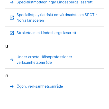
arrow_forward
Specialistmottagningar Lindesbergs lasarett
Specialistpsykiatriskt omvårdnadsteam SPOT -
open_in_new
Norra länsdelen
open_in_new
Stroketeamet Lindesbergs lasarett
U
Under arbete Hälsoprofessioner.
arrow_forward
verksamhetsområde
Ö
arrow_forward
Ögon, verksamhetsområde