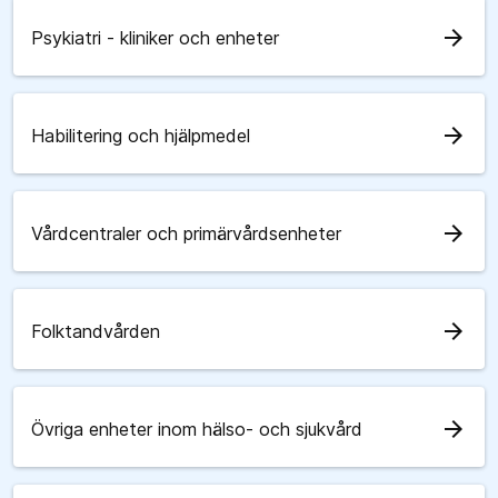
arrow_forward
Psykiatri - kliniker och enheter
arrow_forward
Habilitering och hjälpmedel
arrow_forward
Vårdcentraler och primärvårdsenheter
arrow_forward
Folktandvården
arrow_forward
Övriga enheter inom hälso- och sjukvård