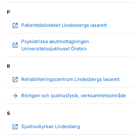
P
open_in_new
Patientbiblioteket Lindesbergs lasarett
Psykiatriska akutmottagningen
open_in_new
Universitetssjukhuset Örebro
R
open_in_new
Rehabiliteringscentrum Lindesbergs lasarett
arrow_forward
Röntgen och sjukhusfysik, verksamhetsområde
S
open_in_new
Sjukhuskyrkan Lindesberg