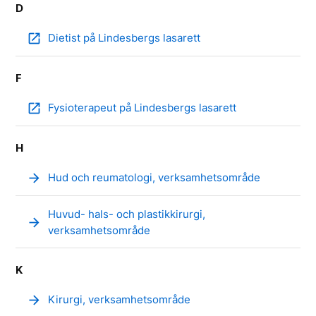
D
open_in_new
Dietist på Lindesbergs lasarett
F
open_in_new
Fysioterapeut på Lindesbergs lasarett
H
arrow_forward
Hud och reumatologi, verksamhetsområde
Huvud- hals- och plastikkirurgi,
arrow_forward
verksamhetsområde
K
arrow_forward
Kirurgi, verksamhetsområde