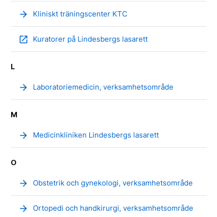
arrow_forward
Kliniskt träningscenter KTC
open_in_new
Kuratorer på Lindesbergs lasarett
L
arrow_forward
Laboratoriemedicin, verksamhetsområde
M
arrow_forward
Medicinkliniken Lindesbergs lasarett
O
arrow_forward
Obstetrik och gynekologi, verksamhetsområde
arrow_forward
Ortopedi och handkirurgi, verksamhetsområde