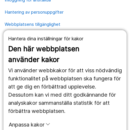
Hantering av personuppgifter
Webbplatsens tillgänglighet
Hantera dina inställningar för kakor
Våra webbplatser
Den här webbplatsen
1177.se
använder kakor
Länstrafiken
Vi använder webbkakor för att viss nödvändig
Region Örebro län
funktionalitet på webbplatsen ska fungera för
att ge dig en förbättrad upplevelse.
Dessutom kan vi med ditt godkännande för
Följ oss
analyskakor sammanställa statistik för att
Facebook
förbättra webbplatsen.
Instagram
portrait
Anpassa kakor