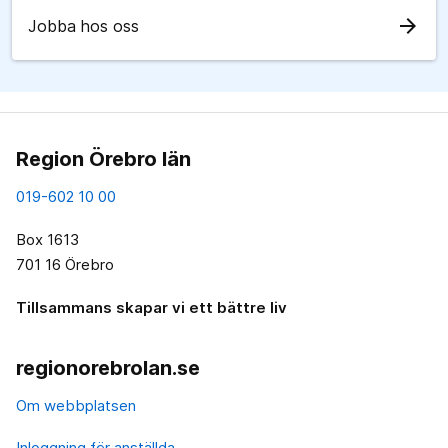
arrow_forward
Jobba hos oss
Region Örebro län
019-602 10 00
Box 1613
701 16 Örebro
Tillsammans skapar vi ett bättre liv
regionorebrolan.se
Om webbplatsen
Inloggning för anställda