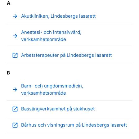
A
arrow_forward
Akutkliniken, Lindesbergs lasarett
Anestesi- och intensivvård,
arrow_forward
verksamhetsområde
open_in_new
Arbetsterapeuter på Lindesbergs lasarett
B
Barn- och ungdomsmedicin,
arrow_forward
verksamhetsområde
open_in_new
Bassängverksamhet på sjukhuset
open_in_new
Bårhus och visningsrum på Lindesbergs lasarett