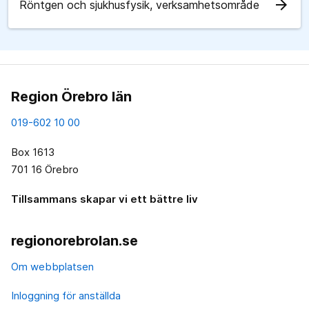
arrow_forward
Röntgen och sjukhusfysik, verksamhetsområde
Region Örebro län
019-602 10 00
Box 1613
701 16 Örebro
Tillsammans skapar vi ett bättre liv
regionorebrolan.se
Om webbplatsen
Inloggning för anställda