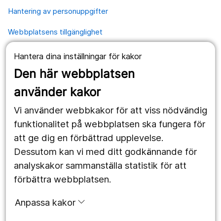
Hantering av personuppgifter
Webbplatsens tillgänglighet
Hantera dina inställningar för kakor
Våra webbplatser
Den här webbplatsen
1177.se
använder kakor
Länstrafiken
Vi använder webbkakor för att viss nödvändig
Region Örebro län
funktionalitet på webbplatsen ska fungera för
att ge dig en förbättrad upplevelse.
Dessutom kan vi med ditt godkännande för
Följ oss
analyskakor sammanställa statistik för att
Facebook
förbättra webbplatsen.
Instagram
portrait
Anpassa kakor
Linked In
work_outline