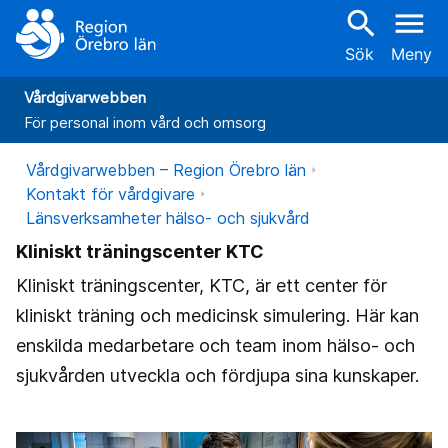
search
menu
Sök
Meny
Vårdgivarwebben
För personal inom vård och omsorg
Vårdgivarwebben – Region Örebro län
Kontakt för vårdgivare
Länsverksamheter hälso- och sjukvård
Kliniskt träningscenter KTC
Kliniskt träningscenter, KTC, är ett center för
kliniskt träning och medicinsk simulering. Här kan
enskilda medarbetare och team inom hälso- och
sjukvården utveckla och fördjupa sina kunskaper.