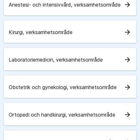
arrow_forward
Anestesi- och intensivvård, verksamhetsområde
arrow_forward
Kirurgi, verksamhetsområde
arrow_forward
Laboratoriemedicin, verksamhetsområde
arrow_forward
Obstetrik och gynekologi, verksamhetsområde
arrow_forward
Ortopedi och handkirurgi, verksamhetsområde