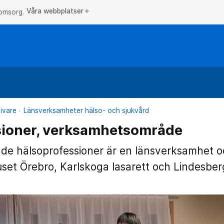
Våra webbplatser
add
 omsorg.
ivare
Länsverksamheter hälso- och sjukvård
sioner, verksamhetsområde
e hälsoprofessioner är en länsverksamhet o
uset Örebro, Karlskoga lasarett och Lindesberg