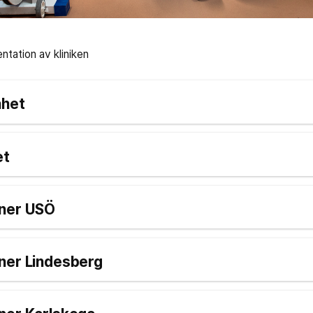
ntation av kliniken
nhet
et
oner USÖ
ner Lindesberg