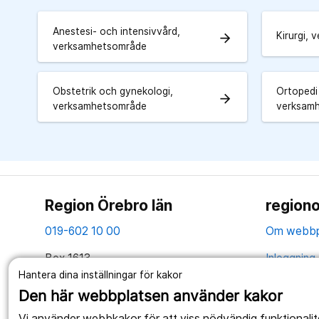
Anestesi- och intensivvård,
Kirurgi,
arrow_forward
verksamhetsområde
Obstetrik och gynekologi,
Ortopedi
arrow_forward
verksamhetsområde
verksam
Region Örebro län
regiono
019-602 10 00
Om webbp
Box 1613
Inloggning 
701 16 Örebro
Hantera dina inställningar för kakor
Hantering 
Den här webbplatsen använder kakor
Tillsammans skapar vi ett bättre liv
Webbplatse
Vi använder webbkakor för att viss nödvändig funktionali