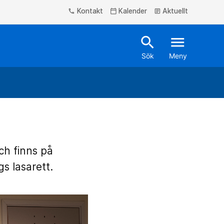
Kontakt
Kalender
Aktuellt
phone
calendar_today
article
search
menu
Sök
Meny
ch finns på
s lasarett.