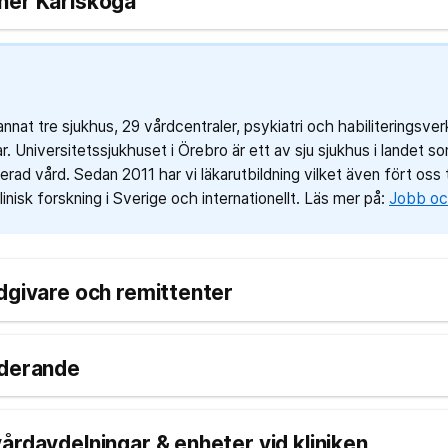
ner Karlskoga
 annat tre sjukhus, 29 vårdcentraler, psykiatri och habiliteringsv
. Universitetssjukhuset i Örebro är ett av sju sjukhus i landet s
rad vård. Sedan 2011 har vi läkarutbildning vilket även fört oss t
inisk forskning i Sverige och internationellt. Läs mer på:
Jobb och
dgivare och remittenter
uderande
årdavdelningar & enheter vid kliniken