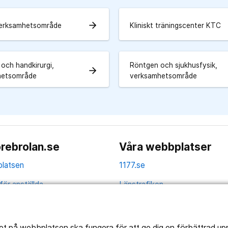
arrow_forward
 verksamhetsområde
Kliniskt träningscenter KTC
 och handkirurgi,
Röntgen och sjukhusfysik,
arrow_forward
hetsområde
verksamhetsområde
rebrolan.se
Våra webbplatser
latsen
1177.se
för anställda
Länstrafiken
av personuppgifter
Region Örebro län
ns tillgänglighet
tet på webbplatsen ska fungera för att ge dig en förbättrad u