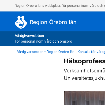
Region Örebro läns webbplats för personal inom vård och
Vårdgivarwebben
För personal inom vård och omsorg
Vårdgivarwebben – Region Örebro län
Kontakt för vårdg
Hälsoprofes
Verksamhetsområd
Universitetssjukh