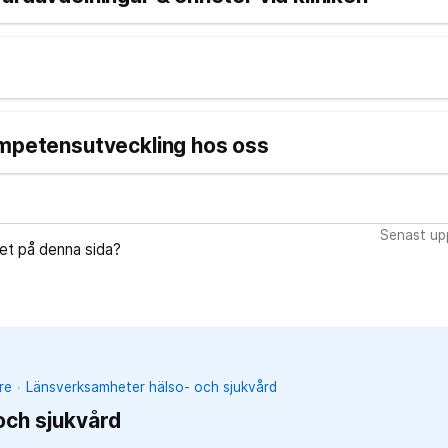
ompetensutveckling hos oss
Senast upp
let på denna sida?
re
Länsverksamheter hälso- och sjukvård
och sjukvård