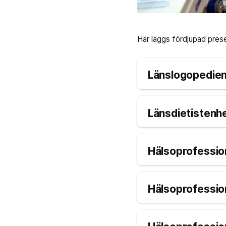
Här läggs fördjupad prese
Länslogopedie
Länsdietistenh
Hälsoprofessi
Hälsoprofessio