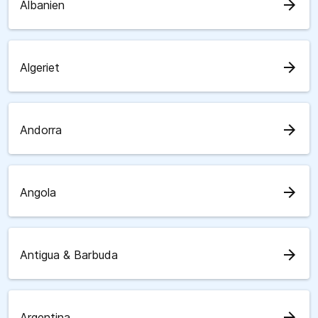
arrow_forward
Albanien
arrow_forward
Algeriet
arrow_forward
Andorra
arrow_forward
Angola
arrow_forward
Antigua & Barbuda
arrow_forward
Argentina