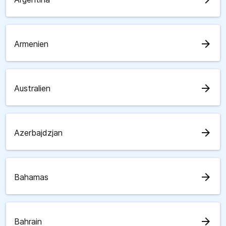
arrow_forward
Armenien
arrow_forward
Australien
arrow_forward
Azerbajdzjan
arrow_forward
Bahamas
arrow_forward
Bahrain