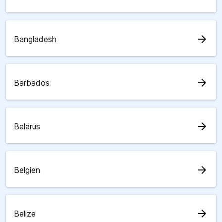
arrow_forward
Bangladesh
arrow_forward
Barbados
arrow_forward
Belarus
arrow_forward
Belgien
arrow_forward
Belize