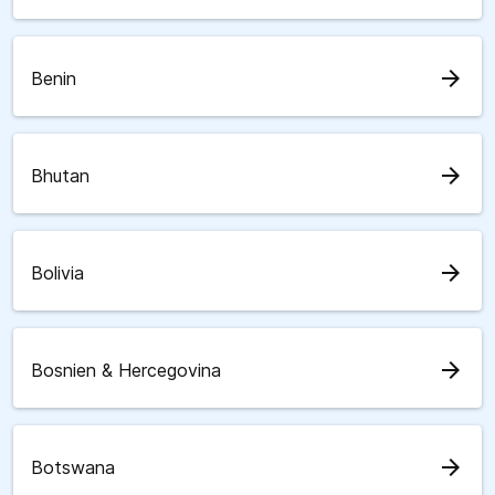
arrow_forward
Benin
arrow_forward
Bhutan
arrow_forward
Bolivia
arrow_forward
Bosnien & Hercegovina
arrow_forward
Botswana