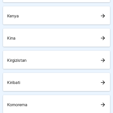
arrow_forward
Kenya
arrow_forward
Kina
arrow_forward
Kirgizistan
arrow_forward
Kiribati
arrow_forward
Komorerna