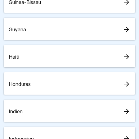
arrow_forward
Guinea-Bissau
arrow_forward
Guyana
arrow_forward
Haiti
arrow_forward
Honduras
arrow_forward
Indien
arrow_forward
Indonesien