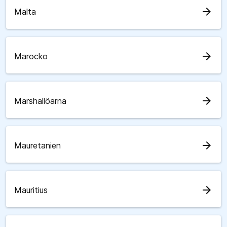
arrow_forward
Malta
arrow_forward
Marocko
arrow_forward
Marshallöarna
arrow_forward
Mauretanien
arrow_forward
Mauritius