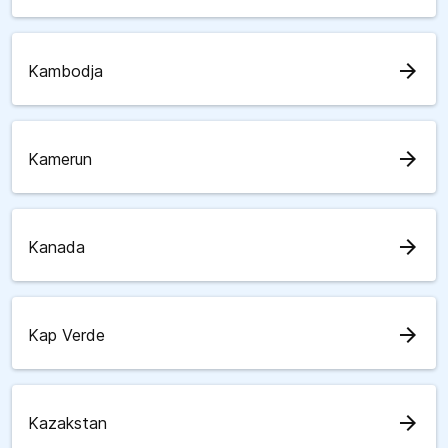
arrow_forward
Kambodja
arrow_forward
Kamerun
arrow_forward
Kanada
arrow_forward
Kap Verde
arrow_forward
Kazakstan