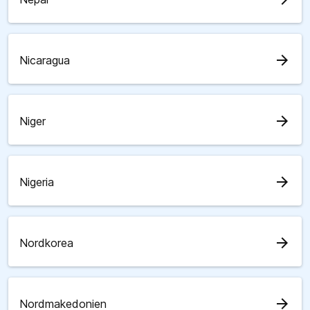
arrow_forward
Nicaragua
arrow_forward
Niger
arrow_forward
Nigeria
arrow_forward
Nordkorea
arrow_forward
Nordmakedonien