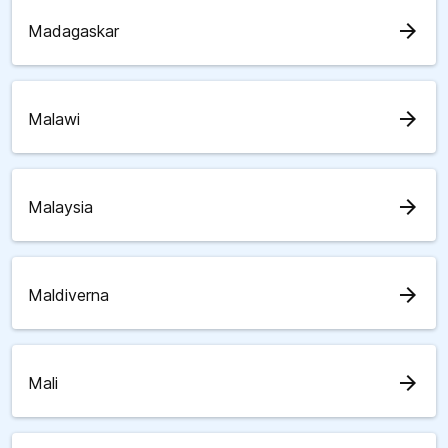
arrow_forward
Madagaskar
arrow_forward
Malawi
arrow_forward
Malaysia
arrow_forward
Maldiverna
arrow_forward
Mali