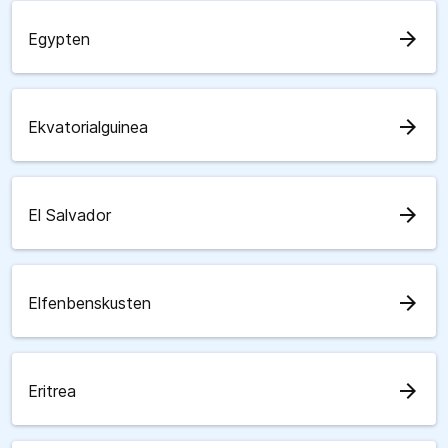
arrow_forward
Egypten
arrow_forward
Ekvatorialguinea
arrow_forward
El Salvador
arrow_forward
Elfenbenskusten
arrow_forward
Eritrea