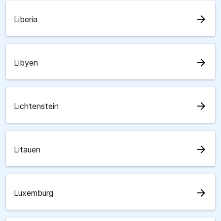
arrow_forward
Liberia
arrow_forward
Libyen
arrow_forward
Lichtenstein
arrow_forward
Litauen
arrow_forward
Luxemburg