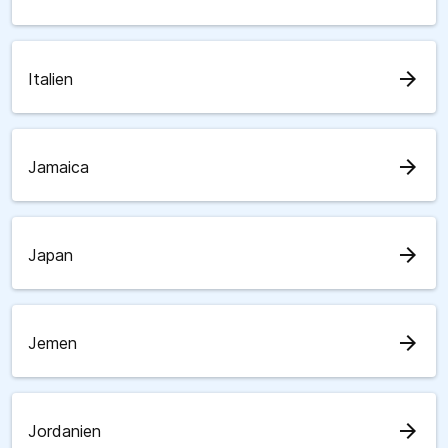
arrow_forward
Italien
arrow_forward
Jamaica
arrow_forward
Japan
arrow_forward
Jemen
arrow_forward
Jordanien