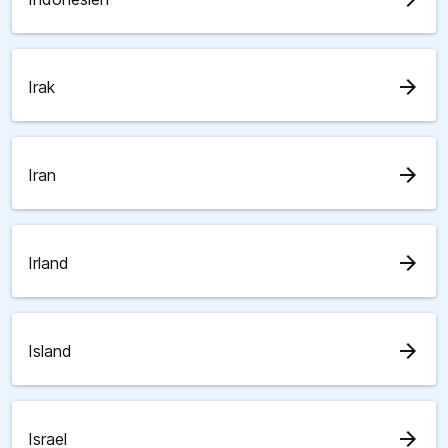
arrow_forward
Irak
arrow_forward
Iran
arrow_forward
Irland
arrow_forward
Island
arrow_forward
Israel