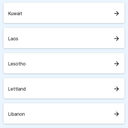
arrow_forward
Kuwait
arrow_forward
Laos
arrow_forward
Lesotho
arrow_forward
Lettland
arrow_forward
Libanon