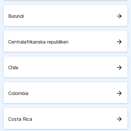
arrow_forward
Burundi
arrow_forward
Centralafrikanska republiken
arrow_forward
Chile
arrow_forward
Colombia
arrow_forward
Costa Rica