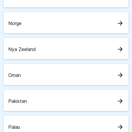
arrow_forward
Norge
arrow_forward
Nya Zeeland
arrow_forward
Oman
arrow_forward
Pakistan
arrow_forward
Palau