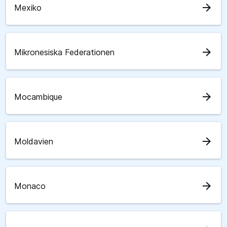
arrow_forward
Mexiko
arrow_forward
Mikronesiska Federationen
arrow_forward
Mocambique
arrow_forward
Moldavien
arrow_forward
Monaco