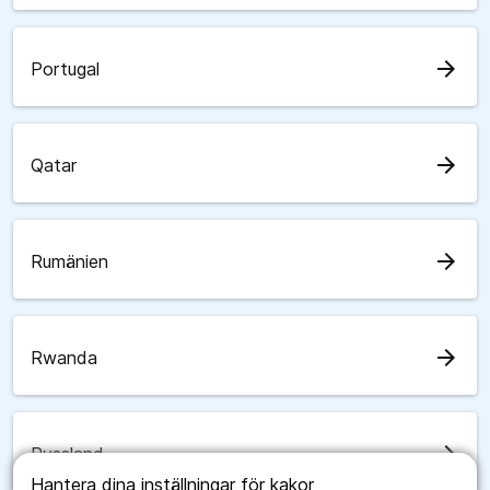
arrow_forward
Portugal
arrow_forward
Qatar
arrow_forward
Rumänien
arrow_forward
Rwanda
arrow_forward
Ryssland
Hantera dina inställningar för kakor