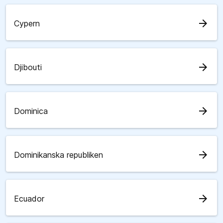
arrow_forward
Cypern
arrow_forward
Djibouti
arrow_forward
Dominica
arrow_forward
Dominikanska republiken
arrow_forward
Ecuador