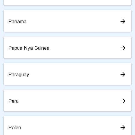
arrow_forward
Panama
arrow_forward
Papua Nya Guinea
arrow_forward
Paraguay
arrow_forward
Peru
arrow_forward
Polen