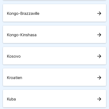
arrow_forward
Kongo-Brazzaville
arrow_forward
Kongo-Kinshasa
arrow_forward
Kosovo
arrow_forward
Kroatien
arrow_forward
Kuba