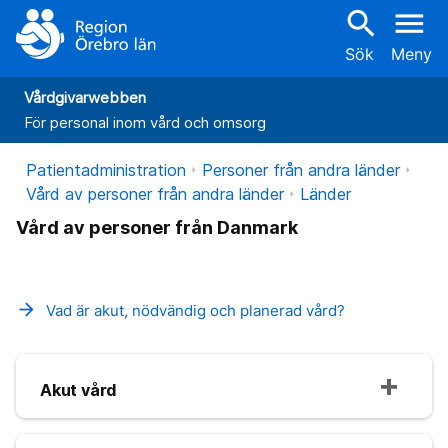
search
menu
Sök
Meny
Vårdgivarwebben
För personal inom vård och omsorg
Patientadministration
Personer från andra länder
Vård av personer från andra länder
Länder
Vård av personer från Danmark
arrow_forward
Vad är akut, nödvändig och planerad vård?
Akut vård