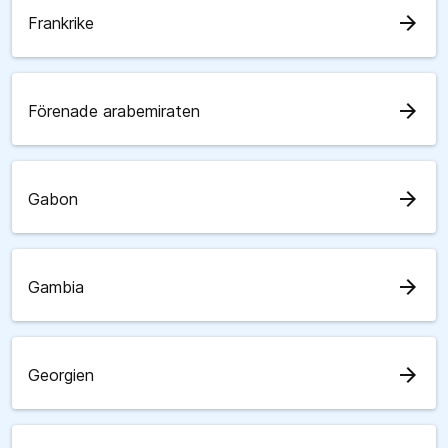
arrow_forward
Frankrike
arrow_forward
Förenade arabemiraten
arrow_forward
Gabon
arrow_forward
Gambia
arrow_forward
Georgien