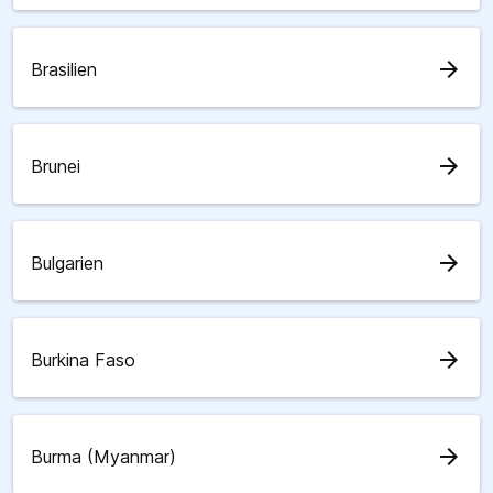
arrow_forward
Brasilien
arrow_forward
Brunei
arrow_forward
Bulgarien
arrow_forward
Burkina Faso
arrow_forward
Burma (Myanmar)