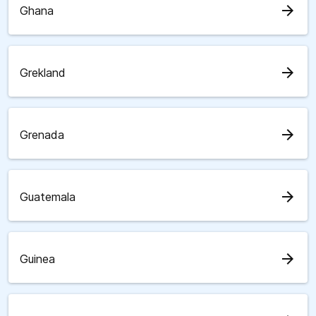
arrow_forward
Ghana
arrow_forward
Grekland
arrow_forward
Grenada
arrow_forward
Guatemala
arrow_forward
Guinea