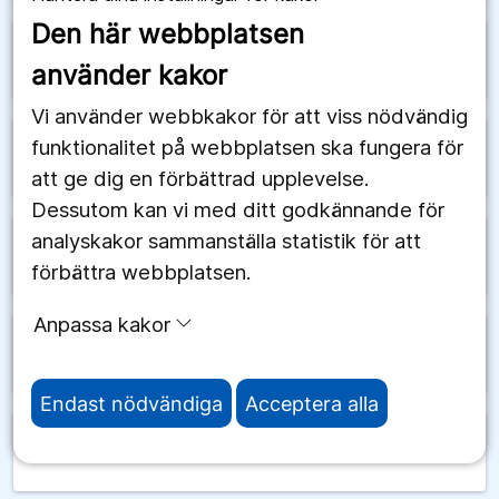
Den här webbplatsen
arrow_forward
Salomonöarna
använder kakor
Vi använder webbkakor för att viss nödvändig
funktionalitet på webbplatsen ska fungera för
arrow_forward
Samoa
att ge dig en förbättrad upplevelse.
Dessutom kan vi med ditt godkännande för
analyskakor sammanställa statistik för att
arrow_forward
San Marino
förbättra webbplatsen.
Anpassa kakor
arrow_forward
Saudiarabien
Endast nödvändiga
Acceptera alla
arrow_forward
Schweiz