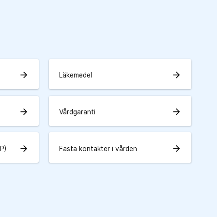
arrow_forward
arrow_forward
Läkemedel
arrow_forward
arrow_forward
Vårdgaranti
arrow_forward
arrow_forward
IP)
Fasta kontakter i vården