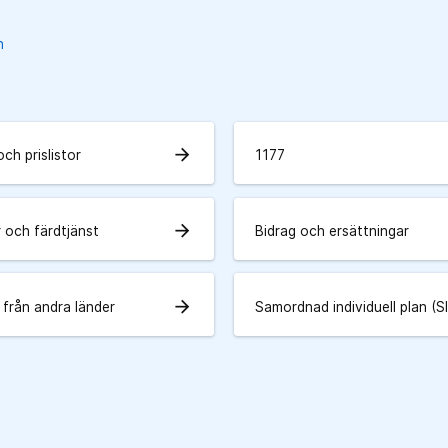
n
arrow_forward
och prislistor
1177
arrow_forward
 och färdtjänst
Bidrag och ersättningar
arrow_forward
 från andra länder
Samordnad individuell plan (S