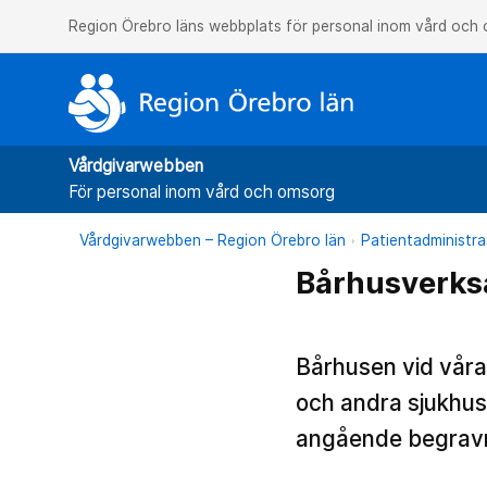
Region Örebro läns webbplats för personal inom vård och
Vårdgivarwebben
För personal inom vård och omsorg
Vårdgivarwebben – Region Örebro län
Patientadministra
Bårhusverk
Bårhusen vid våra 
och andra sjukhus.
angående begravni