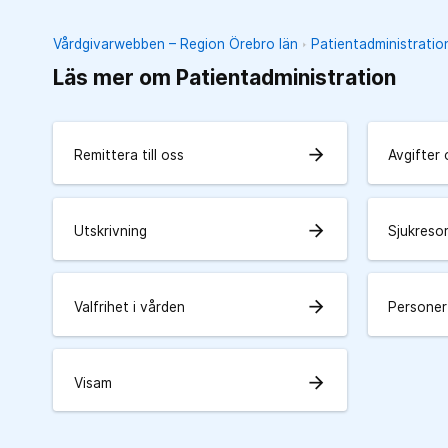
Vårdgivarwebben – Region Örebro län
Patientadministratio
Läs mer om Patientadministration
arrow_forward
Remittera till oss
Avgifter 
arrow_forward
Utskrivning
Sjukresor
arrow_forward
Valfrihet i vården
Personer
arrow_forward
Visam