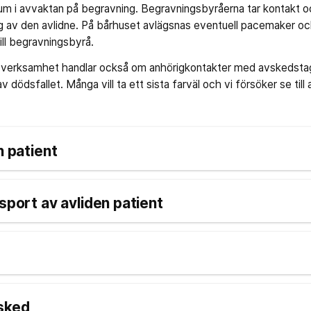
rum i avvaktan på begravning. Begravningsbyråerna tar kontakt oc
g av den avlidne. På bårhuset avlägsnas eventuell pacemaker och 
ill begravningsbyrå.
s verksamhet handlar också om anhörigkontakter med avskedsta
dödsfallet. Många vill ta ett sista farväl och vi försöker se till a
n patient
nsport av avliden patient
vsked