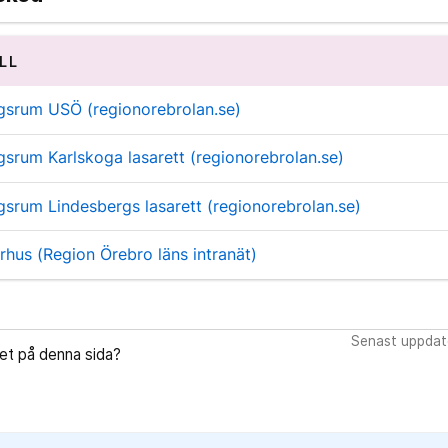
LL
ngsrum USÖ (regionorebrolan.se)
gsrum Karlskoga lasarett (regionorebrolan.se)
gsrum Lindesbergs lasarett (regionorebrolan.se)
hus (Region Örebro läns intranät)
Senast uppdat
let på denna sida?