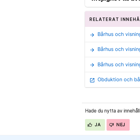
RELATERAT INNEHÅ
Bårhus och visni
arrow_forward
Bårhus och visnin
arrow_forward
Bårhus och visnin
arrow_forward
Obduktion och bår
open_in_new
Hade du nytta av innehål
JA
NEJ