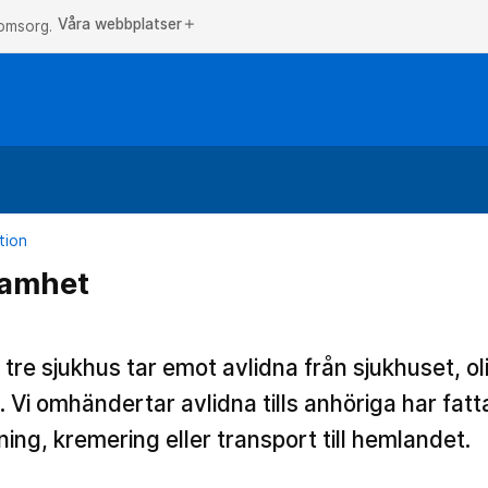
Våra webbplatser
add
 omsorg.
tion
samhet
tre sjukhus tar emot avlidna från sjukhuset, 
 Vi omhändertar avlidna tills anhöriga har fatt
ng, kremering eller transport till hemlandet.