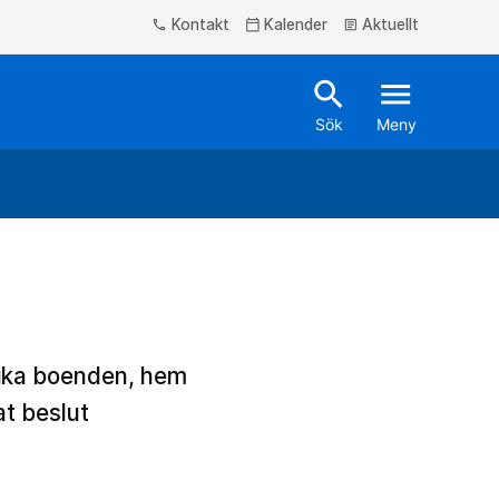
Kontakt
Kalender
Aktuellt
phone
calendar_today
article
search
menu
Sök
Meny
olika boenden, hem
at beslut