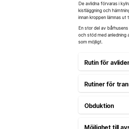
De avlidna förvaras i kyl
kistläggning och hämtnin
innan kroppen lämnas ut t
En stor del av bårhusen
och stöd med anledning av 
som möjligt.
Rutin för avlide
Rutiner för tra
Obduktion
Möjlighet till a