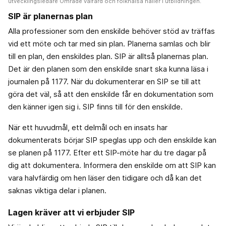
utvecklingsledare Område välfärd och folkhälsa håller i utbildningen.
SIP är planernas plan
Alla professioner som den enskilde behöver stöd av träffas
vid ett möte och tar med sin plan. Planerna samlas och blir
till en plan, den enskildes plan. SIP är alltså planernas plan.
Det är den planen som den enskilde snart ska kunna läsa i
journalen på 1177. När du dokumenterar en SIP se till att
göra det väl, så att den enskilde får en dokumentation som
den känner igen sig i. SIP finns till för den enskilde.
När ett huvudmål, ett delmål och en insats har
dokumenterats börjar SIP speglas upp och den enskilde kan
se planen på 1177. Efter ett SIP-möte har du tre dagar på
dig att dokumentera. Informera den enskilde om att SIP kan
vara halvfärdig om hen läser den tidigare och då kan det
saknas viktiga delar i planen.
Lagen kräver att vi erbjuder SIP