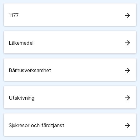
arrow_forward
1177
arrow_forward
Läkemedel
arrow_forward
Bårhusverksamhet
arrow_forward
Utskrivning
arrow_forward
Sjukresor och färdtjänst