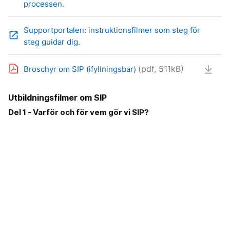
processen.
Supportportalen: instruktionsfilmer som steg för
open_in_new
steg guidar dig.
(pdf, 511kB)
Broschyr om SIP (ifyllningsbar)
Utbildningsfilmer om SIP
Del 1 - Varför och för vem gör vi SIP?