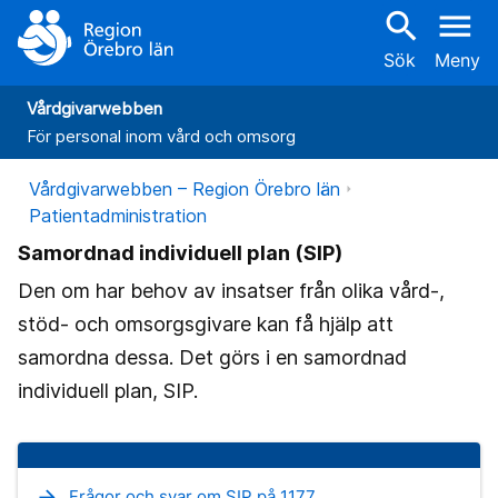
search
menu
Sök
Meny
Vårdgivarwebben
För personal inom vård och omsorg
Vårdgivarwebben – Region Örebro län
Patientadministration
Samordnad individuell plan (SIP)
Den om har behov av insatser från olika vård-,
stöd- och omsorgsgivare kan få hjälp att
samordna dessa. Det görs i en samordnad
individuell plan, SIP.
arrow_forward
Frågor och svar om SIP på 1177