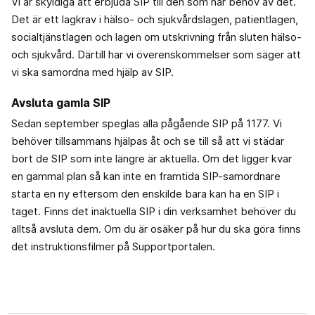
Vi är skyldiga att erbjuda SIP till den som har behov av det.
Det är ett lagkrav i hälso- och sjukvårdslagen, patientlagen,
socialtjänstlagen och lagen om utskrivning från sluten hälso-
och sjukvård. Därtill har vi överenskommelser som säger att
vi ska samordna med hjälp av SIP.
Avsluta gamla SIP
Sedan september speglas alla pågående SIP på 1177. Vi
behöver tillsammans hjälpas åt och se till så att vi städar
bort de SIP som inte längre är aktuella. Om det ligger kvar
en gammal plan så kan inte en framtida SIP-samordnare
starta en ny eftersom den enskilde bara kan ha en SIP i
taget. Finns det inaktuella SIP i din verksamhet behöver du
alltså avsluta dem. Om du är osäker på hur du ska göra finns
det instruktionsfilmer på Supportportalen.