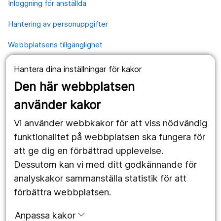
Inloggning för anställda
Hantering av personuppgifter
Webbplatsens tillgänglighet
Hantera dina inställningar för kakor
Våra webbplatser
Den här webbplatsen
1177.se
använder kakor
Länstrafiken
Vi använder webbkakor för att viss nödvändig
Region Örebro län
funktionalitet på webbplatsen ska fungera för
att ge dig en förbättrad upplevelse.
Dessutom kan vi med ditt godkännande för
Följ oss
analyskakor sammanställa statistik för att
Facebook
förbättra webbplatsen.
Instagram
portrait
Anpassa kakor