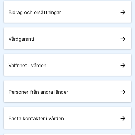
arrow_forward
Bidrag och ersättningar
arrow_forward
Vårdgaranti
arrow_forward
Valfrihet i vården
arrow_forward
Personer från andra länder
arrow_forward
Fasta kontakter i vården