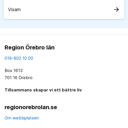
arrow_forward
Visam
Region Örebro län
019-602 10 00
Box 1613
701 16 Örebro
Tillsammans skapar vi ett bättre liv
regionorebrolan.se
Om webbplatsen