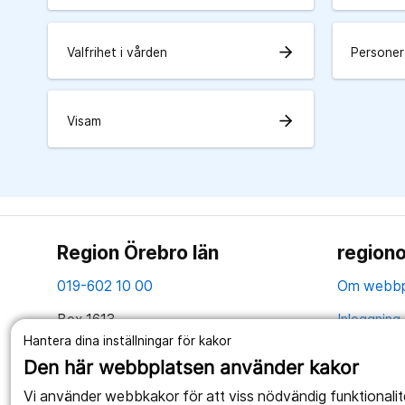
arrow_forward
Valfrihet i vården
Personer
arrow_forward
Visam
Region Örebro län
regiono
019-602 10 00
Om webbp
Box 1613
Inloggning 
701 16 Örebro
Hantera dina inställningar för kakor
Hantering 
Den här webbplatsen använder kakor
Tillsammans skapar vi ett bättre liv
Webbplatse
Vi använder webbkakor för att viss nödvändig funktionali