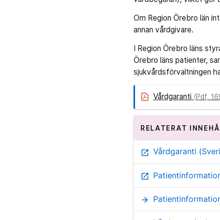
Om Region Örebro län inte 
annan vårdgivare.
I Region Örebro läns sty
Örebro läns patienter, s
sjukvårdsförvaltningen h
Vårdgaranti
(Pdf, 16
RELATERAT INNEHÅ
Vårdgaranti (Sve
open_in_new
Patientinformatio
open_in_new
Patientinformatio
arrow_forward