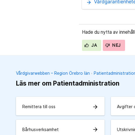
Vårdgarantienhete
arrow_forward
Hade du nytta av innehål
JA
NEJ
Vårdgivarwebben – Region Örebro län
Patientadministratio
Läs mer om Patientadministration
arrow_forward
Remittera till oss
Avgifter 
arrow_forward
Bårhusverksamhet
Utskrivn