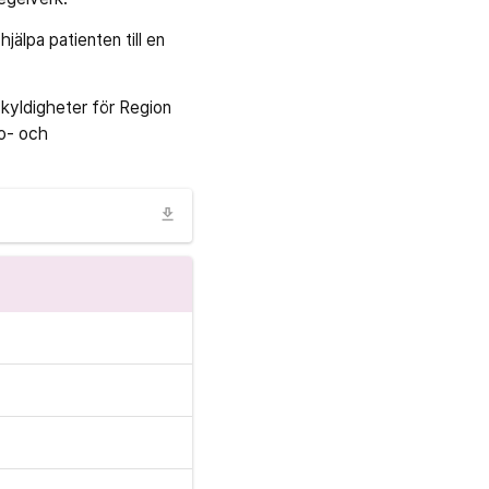
jälpa patienten till en
kyldigheter för Region
so- och
download