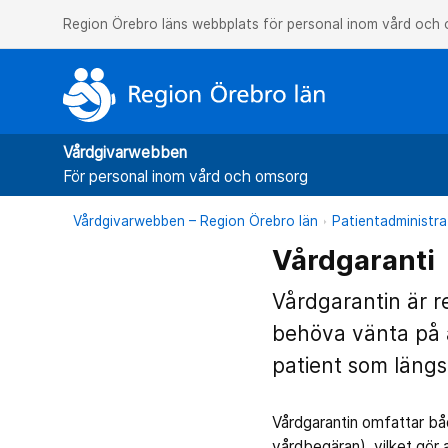
Region Örebro läns webbplats för personal inom vård och
Vårdgivarwebben
För personal inom vård och omsorg
Vårdgivarwebben – Region Örebro län
Patientadministra
Vårdgaranti
Vårdgarantin är r
behöva vänta på 
patient som längs
Vårdgarantin omfattar bå
vårdbegäran), vilket gör