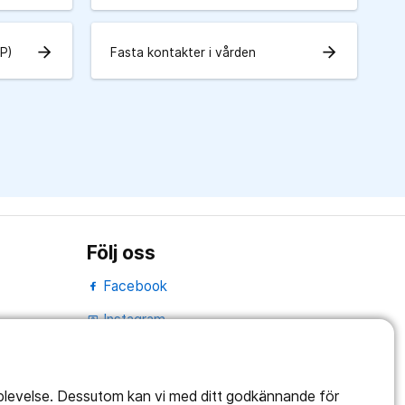
arrow_forward
arrow_forward
IP)
Fasta kontakter i vården
Följ oss
Facebook
Instagram
portrait
Linked In
work_outline
pplevelse. Dessutom kan vi med ditt godkännande för