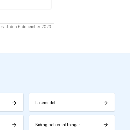
erad: den 6 december 2023
arrow_forward
arrow_forward
Läkemedel
arrow_forward
arrow_forward
Bidrag och ersättningar