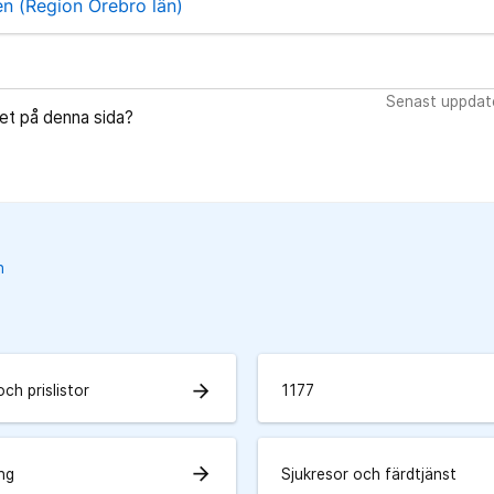
n (Region Örebro län)
Senast uppdat
let på denna sida?
n
arrow_forward
och prislistor
1177
arrow_forward
ing
Sjukresor och färdtjänst