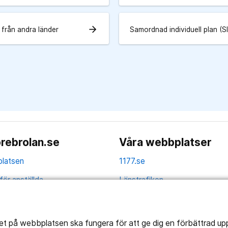
arrow_forward
 från andra länder
Samordnad individuell plan (S
rebrolan.se
Våra webbplatser
latsen
1177.se
för anställda
Länstrafiken
av personuppgifter
Region Örebro län
ns tillgänglighet
tet på webbplatsen ska fungera för att ge dig en förbättrad u