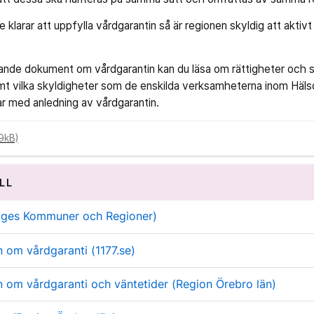
klarar att uppfylla vårdgarantin så är regionen skyldig att aktivt h
rande dokument om vårdgarantin kan du läsa om rättigheter och s
amt vilka skyldigheter som de enskilda verksamheterna inom Häl
ar med anledning av vårdgarantin.
9kB)
LL
riges Kommuner och Regioner)
n om vårdgaranti (1177.se)
n om vårdgaranti och väntetider (Region Örebro län)