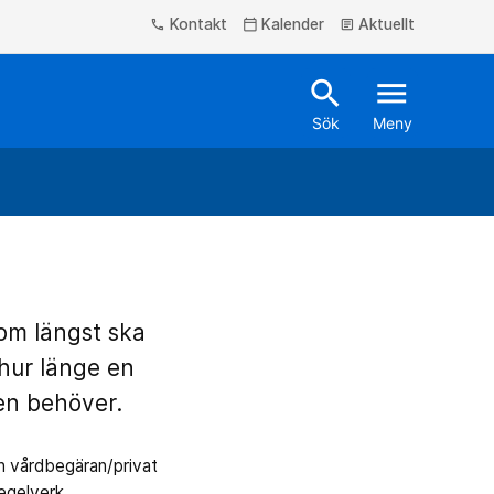
Kontakt
Kalender
Aktuellt
phone
calendar_today
article
search
menu
Sök
Meny
som längst ska
hur länge en
en behöver.
n vårdbegäran/privat
egelverk.