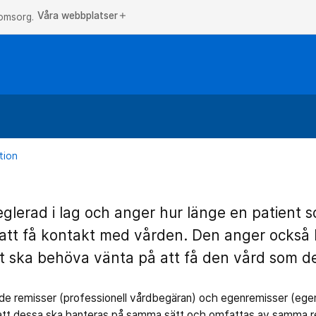
Våra webbplatser
add
 omsorg.
tion
eglerad i lag och anger hur länge en patient 
att få kontakt med vården. Den anger också 
t ska behöva vänta på att få den vård som d
de remisser (professionell vårdbegäran) och egenremisser (ege
 att dessa ska hanteras på samma sätt och omfattas av samma r