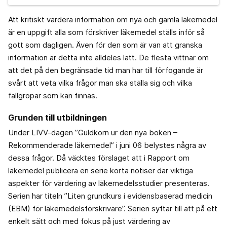
Att kritiskt värdera information om nya och gamla läkemedel
är en uppgift alla som förskriver läkemedel ställs inför så
gott som dagligen. Även för den som är van att granska
information är detta inte alldeles lätt. De flesta vittnar om
att det på den begränsade tid man har till förfogande är
svårt att veta vilka frågor man ska ställa sig och vilka
fallgropar som kan finnas.
Grunden till utbildningen
Under LIVV-dagen ”Guldkorn ur den nya boken –
Rekommenderade läkemedel” i juni 06 belystes några av
dessa frågor. Då väcktes förslaget att i Rapport om
läkemedel publicera en serie korta notiser där viktiga
aspekter för värdering av läkemedelsstudier presenteras.
Serien har titeln ”Liten grundkurs i evidensbaserad medicin
(EBM) för läkemedelsförskrivare”. Serien syftar till att på ett
enkelt sätt och med fokus på just värdering av