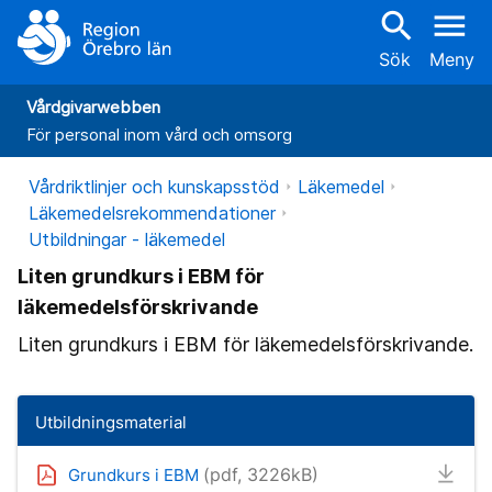
search
menu
Sök
Meny
Vårdgivarwebben
För personal inom vård och omsorg
Vårdriktlinjer och kunskapsstöd
Läkemedel
Läkemedelsrekommendationer
Utbildningar - läkemedel
Liten grundkurs i EBM för
läkemedelsförskrivande
Liten grundkurs i EBM för läkemedelsförskrivande.
Utbildningsmaterial
(pdf, 3226kB)
Grundkurs i EBM