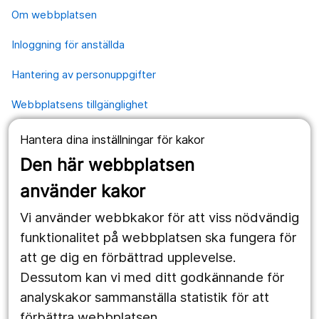
Om webbplatsen
Inloggning för anställda
Hantering av personuppgifter
Webbplatsens tillgänglighet
Hantera dina inställningar för kakor
Våra webbplatser
Den här webbplatsen
1177.se
använder kakor
Länstrafiken
Vi använder webbkakor för att viss nödvändig
Region Örebro län
funktionalitet på webbplatsen ska fungera för
att ge dig en förbättrad upplevelse.
Dessutom kan vi med ditt godkännande för
Följ oss
analyskakor sammanställa statistik för att
Facebook
förbättra webbplatsen.