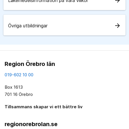
arrow_forward
Läkemedelsinformation på våra villkor
arrow_forward
Övriga utbildningar
Region Örebro län
019-602 10 00
Box 1613
701 16 Örebro
Tillsammans skapar vi ett bättre liv
regionorebrolan.se