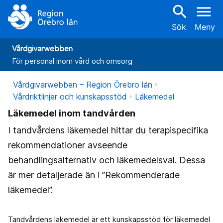
search
menu
Sök
Meny
Vårdgivarwebben
För personal inom vård och omsorg
Vårdgivarwebben – Region Örebro län
Vårdriktlinjer och kunskapsstöd
Läkemedel
Läkemedel inom tandvården
I tandvårdens läkemedel hittar du terapispecifika
rekommendationer avseende
behandlingsalternativ och läkemedelsval. Dessa
är mer detaljerade än i ”Rekommenderade
läkemedel”.
Tandvårdens läkemedel är ett kunskapsstöd för läkemedel