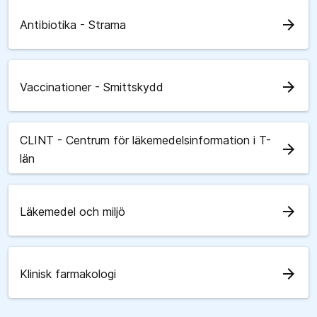
arrow_forward
Antibiotika - Strama
arrow_forward
Vaccinationer - Smittskydd
CLINT - Centrum för läkemedelsinformation i T-
arrow_forward
län
arrow_forward
Läkemedel och miljö
arrow_forward
Klinisk farmakologi