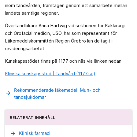
inom tandvården, framtagen genom ett samarbete mellan
landets samtliga regioner.
Övertandläkare Anna Hartwig vid sektionen för Käkkirurgi
och Orofacial medicin, USÖ, har som representant för
Läkemedelskommittén Region Örebro län deltagit i
revideringsarbetet.
Kunskapsstödet finns på 1177 och nås via länken nedan:
Kliniska kunskapsstöd | Tandvård (1177.se)
Rekommenderade läkemedel: Mun- och
arrow_forward
tandsjukdomar
RELATERAT INNEHÅLL
arrow_forward
Klinisk farmaci