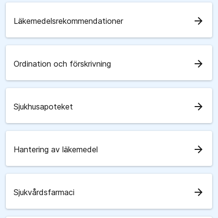
arrow_forward
Läkemedelsrekommendationer
arrow_forward
Ordination och förskrivning
arrow_forward
Sjukhusapoteket
arrow_forward
Hantering av läkemedel
arrow_forward
Sjukvårdsfarmaci