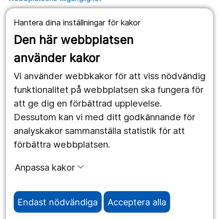
Hantera dina inställningar för kakor
Våra webbplatser
Den här webbplatsen
1177.se
använder kakor
Länstrafiken
Vi använder webbkakor för att viss nödvändig
Region Örebro län
funktionalitet på webbplatsen ska fungera för
att ge dig en förbättrad upplevelse.
Dessutom kan vi med ditt godkännande för
Följ oss
analyskakor sammanställa statistik för att
Facebook
förbättra webbplatsen.
Instagram
portrait
Anpassa kakor
Linked In
work_outline
Endast nödvändiga
Acceptera alla