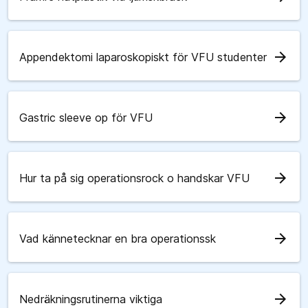
arrow_forward
Appendektomi laparoskopiskt för VFU studenter
arrow_forward
Gastric sleeve op för VFU
arrow_forward
Hur ta på sig operationsrock o handskar VFU
arrow_forward
Vad kännetecknar en bra operationssk
arrow_forward
Nedräkningsrutinerna viktiga