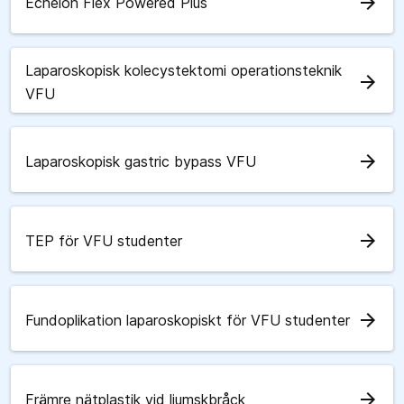
arrow_forward
Echelon Flex Powered Plus
Laparoskopisk kolecystektomi operationsteknik
arrow_forward
VFU
arrow_forward
Laparoskopisk gastric bypass VFU
arrow_forward
TEP för VFU studenter
arrow_forward
Fundoplikation laparoskopiskt för VFU studenter
arrow_forward
Främre nätplastik vid ljumskbråck