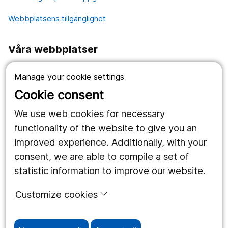
Webbplatsens tillgänglighet
Våra webbplatser
1177.se
Manage your cookie settings
Länstrafiken
Cookie consent
Region Örebro län
We use web cookies for necessary
functionality of the website to give you an
improved experience. Additionally, with your
Följ oss
consent, we are able to compile a set of
Facebook
statistic information to improve our website.
Instagram
portrait
Customize cookies
Linked In
work_outline