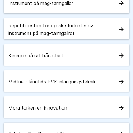
arrow_forward
Instrument på mag-tarmgaller
Repetitionsfilm för opssk studenter av
arrow_forward
instrument på mag-tarmgallret
arrow_forward
Kirurgen på sal från start
arrow_forward
Midline - långtids PVK inläggningsteknik
arrow_forward
Mora torken en innovation