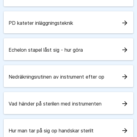
arrow_forward
PD kateter inläggningsteknik
arrow_forward
Echelon stapel låst sig - hur göra
arrow_forward
Nedräkningsrutinen av instrument efter op
arrow_forward
Vad händer på sterilen med instrumenten
arrow_forward
Hur man tar på sig op handskar sterilt